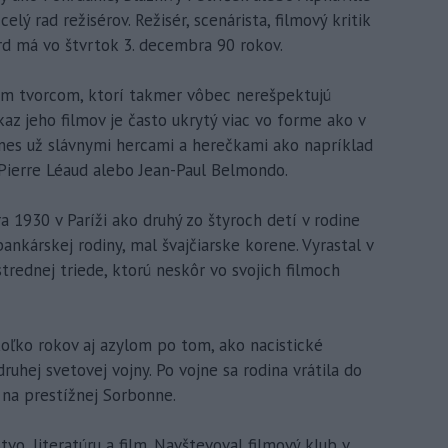
celý rad režisérov. Režisér, scenárista, filmový kritik
rd má vo štvrtok 3. decembra 90 rokov.
m tvorcom, ktorí takmer vôbec nerešpektujú
az jeho filmov je často ukrytý viac vo forme ako v
nes už slávnymi hercami a herečkami ako napríklad
-Pierre Léaud alebo Jean-Paul Belmondo.
a 1930 v Paríži ako druhý zo štyroch detí v rodine
ankárskej rodiny, mal švajčiarske korene. Vyrastal v
strednej triede, ktorú neskôr vo svojich filmoch
ekoľko rokov aj azylom po tom, ako nacistické
hej svetovej vojny. Po vojne sa rodina vrátila do
 na prestížnej Sorbonne.
vo, literatúru a film. Navštevoval filmový klub v