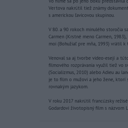
Vo filme sa po jeho boku predstavila 
Vertova nakrútil tiež známy dokument
s americkou ľavicovou skupinou.
V 80. a 90 rokoch minulého storočia 
Carmen (Krstné meno Carmen, 1983), 
moi (Bohužiaľ pre mňa, 1993) vrátil 
Venoval sa aj tvorbe video-esejí a t
filmového rozprávania využil tiež vo s
(Socializmus, 2010) alebo Adieu au la
je to film o mužovi a jeho žene, ktor
rovnakým jazykom.
V roku 2017 nakrútil francúzsky režis
Godardovi životopisný film s názvom 