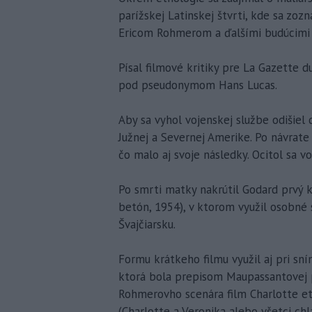
parížskej Latinskej štvrti, kde sa zo
Ericom Rohmerom a ďalšími budúcimi p
Písal filmové kritiky pre La Gazette 
pod pseudonymom Hans Lucas.
Aby sa vyhol vojenskej službe odišiel 
Južnej a Severnej Amerike. Po návrate
čo malo aj svoje následky. Ocitol sa vo
Po smrti matky nakrútil Godard prvý 
betón, 1954), v ktorom využil osobné 
Švajčiarsku.
Formu krátkeho filmu využil aj pri s
ktorá bola prepisom Maupassantovej po
Rohmerovho scenára film Charlotte et 
(Charlotte a Veronika alebo všetci chla