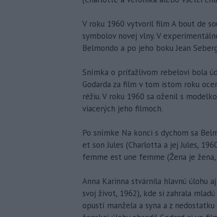
V roku 1960 vytvoril film A bout de so
symbolov novej vlny. V experimentálne
Belmondo a po jeho boku Jean Seberg
Snímka o príťažlivom rebelovi bola ú
Godarda za film v tom istom roku oce
réžiu. V roku 1960 sa oženil s modelko
viacerých jeho filmoch.
Po snímke Na konci s dychom sa Belmo
et son Jules (Charlotta a jej Jules, 19
femme est une femme (Žena je žena, 
Anna Karinna stvárnila hlavnú úlohu aj
svoj život, 1962), kde si zahrala mlad
opustí manžela a syna a z nedostatku 