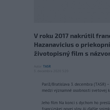
V roku 2017 nakrútil fra
Hazanavicius o priekopní
životopisný film s názvo
Autor
TASR
3. decembra 2020 5:20
Paríž/Bratislava 3. decembra (TASR) –
medzi významné osobnosti svetovej k
Jeho film Na konci s dychom ho preslá
francúzskej novej vlny. Aj ďalšie sním