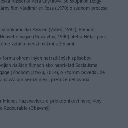
česká režisérka Věra Chytilová. So skupinou Dzigy
árny film Vladimir et Rosa (1970) o súdnom procese
sa snímkami ako Passion (Vášeň, 1982), Prénom
Nouvelle vague (Nová vlna, 1990) alebo Hélas pour
k téme vzťahu medzi mužmi a ženami.
úto formu okrem iných netradičných spôsobov
vojich ďalších filmoch ako napríklad Socialisme
ngage (Zbohom jazyku, 2014), o ktorom povedal, že
í si navzájom nerozumejú, pretože nehovoria
ér Michel Hazanavicius o priekopníkovi novej vlny
Le Redoutable (Obávaný).