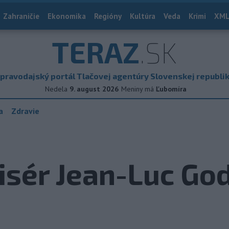
Zahraničie
Ekonomika
Regióny
Kultúra
Veda
Krimi
XML
TERAZ
.SK
pravodajský portál Tlačovej agentúry Slovenskej republi
Nedela
9. august 2026
Meniny má
Ľubomíra
a
Zdravie
isér Jean-Luc Go