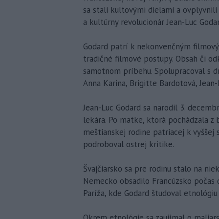
sa stali kultovými dielami a ovplyvnili 
a kultúrny revolucionár Jean-Luc Goda
Godard patrí k nekonvenčným filmový
tradičné filmové postupy. Obsah či odk
samotnom príbehu. Spolupracoval s d
Anna Karina, Brigitte Bardotová, Jean
Jean-Luc Godard sa narodil 3. decembr
lekára. Po matke, ktorá pochádzala z b
meštianskej rodine patriacej k vyššej 
podroboval ostrej kritike.
Švajčiarsko sa pre rodinu stalo na ni
Nemecko obsadilo Francúzsko počas dru
Paríža, kde Godard študoval etnológiu
Okrem etnológie sa zaujímal o maliarst