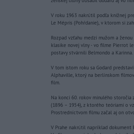
ženskej úlohy obsadil Godard aj vo film
V roku 1963 nakrútil podľa knižnej pre
Le Mépris (Pohŕdanie), v ktorom si zah
Rozpad vzťahu medzi mužom a ženou z
klasike novej vlny - vo filme Pierrot l
postavy stvárnili Belmondo a Karinna.
V tom istom roku sa Godard predstavi
Alphaville, ktorý na berlínskom film
film.
Na konci 60. rokov minulého storočia 
(1896 – 1954), z ktorého teóriami o vzť
Prostredníctvom filmu začal aj on otvo
V Prahe nakrútil napríklad dokument P