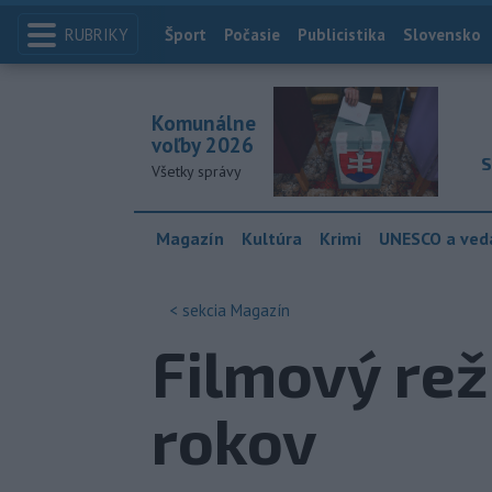
RUBRIKY
Index
Šport
Počasie
Publicistika
Slovensko
Komunálne
voľby 2026
S
Všetky správy
Magazín
Kultúra
Krimi
UNESCO a ved
< sekcia
Magazín
Filmový rež
rokov