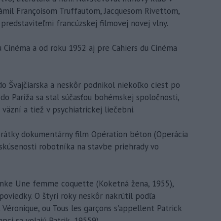
známil Françoisom Truffautom, Jacquesom Rivettom,
redstaviteľmi francúzskej filmovej novej vlny.
du Cinéma a od roku 1952 aj pre Cahiers du Cinéma
do Švajčiarska a neskôr podnikol niekoľko ciest po
 do Paríža sa stal súčasťou bohémskej spoločnosti,
 väzní a tiež v psychiatrickej liečebni.
krátky dokumentárny film Opération béton (Operácia
skúsenosti robotníka na stavbe priehrady vo
nímke Une femme coquette (Koketná žena, 1955),
viedky. O štyri roky neskôr nakrútil podľa
Véronique, ou Tous les garçons s'appellent Patrick
pci sa volajú Patrik, 19559).