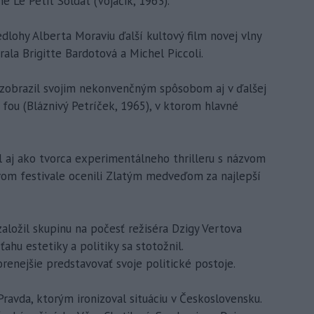
e Le Petit Soldat (Vojačik, 1963).
dlohy Alberta Moraviu ďalší kultový film novej vlny
rala Brigitte Bardotová a Michel Piccoli.
obrazil svojim nekonvenčným spôsobom aj v ďalšej
e fou (Bláznivý Petríček, 1965), v ktorom hlavné
l aj ako tvorca experimentálneho thrilleru s názvom
ovom festivale ocenili Zlatým medveďom za najlepší
založil skupinu na počesť režiséra Dzigy Vertova
ahu estetiky a politiky sa stotožnil.
renejšie predstavovať svoje politické postoje.
ravda, ktorým ironizoval situáciu v Československu.