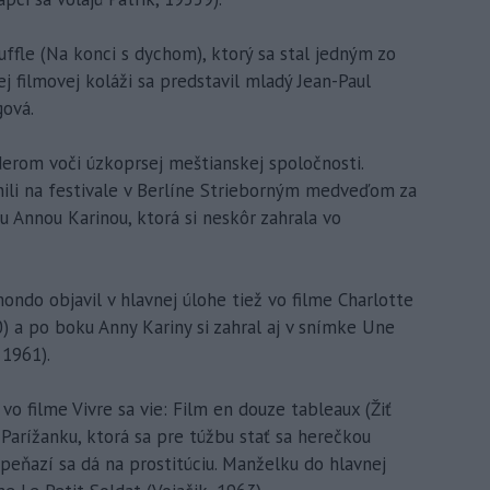
uffle (Na konci s dychom), ktorý sa stal jedným zo
j filmovej koláži sa predstavil mladý Jean-Paul
ová.
derom voči úzkoprsej meštianskej spoločnosti.
nili na festivale v Berlíne Strieborným medveďom za
u Annou Karinou, ktorá si neskôr zahrala vo
ndo objavil v hlavnej úlohe tiež vo filme Charlotte
60) a po boku Anny Kariny si zahral aj v snímke Une
1961).
 vo filme Vivre sa vie: Film en douze tableaux (Žiť
ú Parížanku, ktorá sa pre túžbu stať sa herečkou
peňazí sa dá na prostitúciu. Manželku do hlavnej