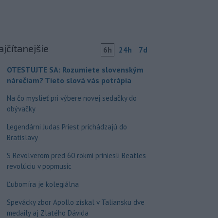
ajčítanejšie
6h
24h
7d
OTESTUJTE SA: Rozumiete slovenským
nárečiam? Tieto slová vás potrápia
Na čo myslieť pri výbere novej sedačky do
obývačky
Legendárni Judas Priest prichádzajú do
Bratislavy
S Revolverom pred 60 rokmi priniesli Beatles
revolúciu v popmusic
Ľubomíra je kolegiálna
Spevácky zbor Apollo získal v Taliansku dve
medaily aj Zlatého Dávida