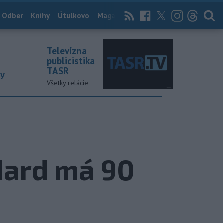
 Odber
Knihy
Útulkovo
Magazín
News Now
Archív
TASR
Televízna
publicistika
TASR
ky
Všetky relácie
dard má 90