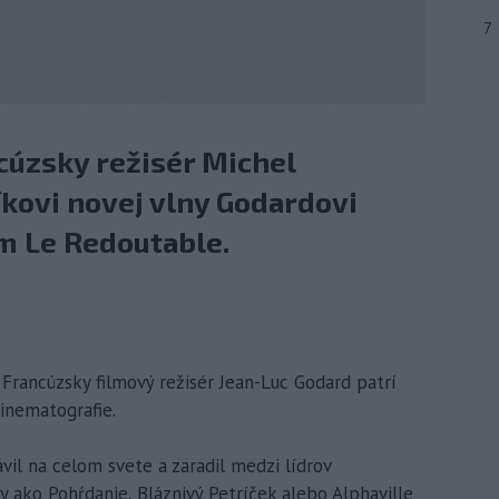
7
ncúzsky režisér Michel
kovi novej vlny Godardovi
m Le Redoutable.
 Francúzsky filmový režisér Jean-Luc Godard patrí
inematografie.
vil na celom svete a zaradil medzi lídrov
ky ako Pohŕdanie, Bláznivý Petríček alebo Alphaville