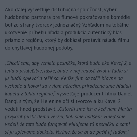
Ako ďalej vysvetľuje distribučná spoločnosť, výber
hudobného partnera pre filmové pokračovanie komédie
bol zo strany tvorcov jednoznačný. Vzhľadom na lokálne
ukotvenie príbehu hľadala produkcia autentický hlas
priamo z regiónu, ktorý by dokázal pretaviť náladu filmu
do chytľavej hudobnej podoby.
„Chceli sme, aby vznikla pesnička, ktorá bude ako Kavej 2, a
teda o priateľstve, láske, bude v nej radosť, život a ľudia si
ju budú spievať a tešiť sa. Keďže film sa točil hlavne na
východe a hovorí sa v ňom nárečím, prirodzene sme hľadali
kapelu z tohto regiónu,“
vysvetľuje producent filmu Daniel
Dangl s tým, že Heľenine oči si tvorcovia ku Kavej 2
vedeli hneď predstaviť.
„Oslovili sme ich a keď nám Martin
prvýkrát pustil demo verziu, boli sme nadšení. Hneď sme
vedeli, že toto bude fungovať. Milujeme tú pesničku a sami
si ju spievame dookola. Veríme, že sa bude páčiť aj ľuďom,“