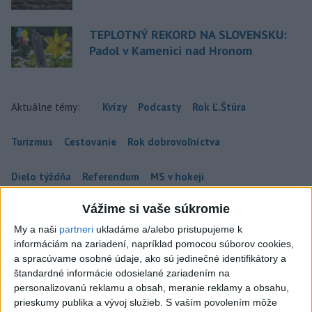
TEPLOTNÝ REKORD NA SLOVENSKU:
Padol v Kamenici nad Hronom
Aktuálne témy:
Kvízy
Podcasty
Rok Ľ.Štúra
Turizmus
Cestovanie
Rok dobrovoľníctva
Dielo týždňa
Referendum
MS v hokeji
Vážime si vaše súkromie
Komunálne voľby
My a naši
partneri
ukladáme a/alebo pristupujeme k
informáciám na zariadení, napríklad pomocou súborov cookies,
a spracúvame osobné údaje, ako sú jedinečné identifikátory a
štandardné informácie odosielané zariadením na
personalizovanú reklamu a obsah, meranie reklamy a obsahu,
ČAKAJTE BÚRKY: Vyskytnú sa do polnoci
prieskumy publika a vývoj služieb.
S vaším povolením môže