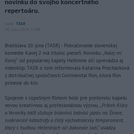
novinku do svojho koncertného
repertoáru.
Autor
TASR
10. júna 2026 12:08
Bratislava 10. júna (TASR) - Pokračovanie slovenskej
komédie Kavej 2 má titulnú pieseň. Novinku
„Nalej mi
Kavej“
od populárnej kapely Heľenine oči sprevádza aj
videoklip. TASR o tom informovala Katarína Procházková
z distribučnej spoločnosti Continental film, ktorá film
prinesie do kín.
Spojenie s úspešným filmom bolo pre prešovskú kapelu
novou kreatívnou aj profesionálnou výzvou.
„Príbeh Kláry
a Veroniky totiž sľubuje bláznivú babskú jazdu na Šírave,
svokrovské katastrofy a čistý východniarsky temperament,
ktorý s hudbou Heľeniných očí dokonale ladí,“
uvádza