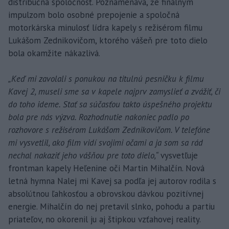
distribučná spoločnosť. Poznamenáva, že finálnym
impulzom bolo osobné prepojenie a spoločná
motorkárska minulosť lídra kapely s režisérom filmu
Lukášom Zednikovičom, ktorého vášeň pre toto dielo
bola okamžite nákazlivá.
„Keď mi zavolali s ponukou na titulnú pesničku k filmu
Kavej 2, museli sme sa v kapele najprv zamyslieť a zvážiť, či
do toho ideme. Stať sa súčasťou takto úspešného projektu
bola pre nás výzva. Rozhodnutie nakoniec padlo po
rozhovore s režisérom Lukášom Zednikovičom. V telefóne
mi vysvetlil, ako film vidí svojimi očami a ja som sa rád
nechal nakaziť jeho vášňou pre toto dielo,“
vysvetľuje
frontman kapely Heľenine oči Martin Mihalčín. Nová
letná hymna Nalej mi Kavej sa podľa jej autorov rodila s
absolútnou ľahkosťou a obrovskou dávkou pozitívnej
energie. Mihalčín do nej pretavil slnko, pohodu a partiu
priateľov, no okorenil ju aj štipkou vzťahovej reality.