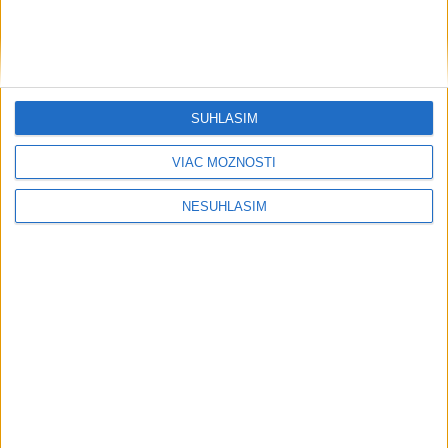
O post starostu Ružinova chce
zabojovať i miestny poslanec P.
Strapák
dnes 18:19
SÚHLASÍM
ŽSK: VšZP znevýhodnila krajské nemocnice v porovnaní so
súkromnými
VIAC MOŽNOSTÍ
Obnovu posledného úseku cesty na Kráľovu hoľu majú
NESÚHLASÍM
ukončiť v auguste
Stavebný ruch vo Vrakuni sa bude pre horúčavy začínať skoro
ráno
Neprehliadnite