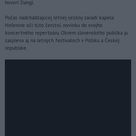
hovorí Dangl.
Počas nadchádzajúcej letnej sezóny zaradí kapela
Heľenine oči túto čerstvú novinku do svojho
koncertného repertoáru. Okrem slovenského publika ju
zaspieva aj na letných festivaloch v Poľsku a Českej
republike.