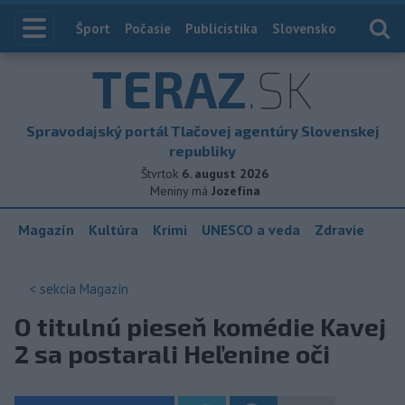
Index
Šport
Počasie
Publicistika
Slovensko
Zahranič
TERAZ
.SK
Spravodajský portál Tlačovej agentúry Slovenskej
republiky
Štvrtok
6. august 2026
Meniny má
Jozefína
Magazín
Kultúra
Krimi
UNESCO a veda
Zdravie
< sekcia
Magazín
O titulnú pieseň komédie Kavej
2 sa postarali Heľenine oči