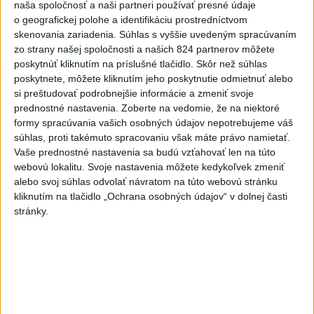
najmä v týchto častiach
naša spoločnosť a naši partneri používať presné údaje
o geografickej polohe a identifikáciu prostredníctvom
Výstrahy pred búrkami ústav vyhlásil v celom Bratislavskom
skenovania zariadenia. Súhlas s vyššie uvedeným spracúvaním
kraji, vo väčšine okresov Trenčianskeho, Trnavského a
zo strany našej spoločnosti a našich 824 partnerov môžete
Žilinského kraja a v okresoch Snina a Sobrance na východe
poskytnúť kliknutím na príslušné tlačidlo. Skôr než súhlas
krajiny.
poskytnete, môžete kliknutím jeho poskytnutie odmietnuť alebo
aktualizované
dnes 18:54
,
dnes 19:09
si preštudovať podrobnejšie informácie a zmeniť svoje
prednostné nastavenia.
Zoberte na vedomie, že na niektoré
ĎALŠÍ TEPLOTNÝ REKORD:
formy spracúvania vašich osobných údajov nepotrebujeme váš
súhlas, proti takémuto spracovaniu však máte právo namietať.
Tentoraz padol v Dolných
Vaše prednostné nastavenia sa budú vzťahovať len na túto
Plachtinciach
webovú lokalitu. Svoje nastavenia môžete kedykoľvek zmeniť
aktualizované
dnes 15:27
,
dnes 17:08
alebo svoj súhlas odvolať návratom na túto webovú stránku
kliknutím na tlačidlo „Ochrana osobných údajov“ v dolnej časti
EK posudzuje obavy týkajúce sa
stránky.
uznesení k zonáciám národných
parkov
aktualizované
dnes 16:35
,
dnes 16:38
Na kúpalisku Diakovce UNIKLA
NEZNÁMA LÁTKA
aktualizované
dnes 18:23
,
dnes 18:37