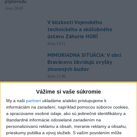
plynovodu.
dnes 18:43
V blízkosti Vojenského
technického a skúšobného
ústavu Záhorie HORÍ
dnes 16:51
MIMORIADNA SITUÁCIA: V obci
Braväcovo likvidujú zvyšky
zhorených budov
dnes 17:06
ZÁCHRANÁRI V AKCII: Pomáhali
Vážime si vaše súkromie
dvom poľským turistkám, obe
utrpeli úrazy
My a naši
partneri
ukladáme a/alebo pristupujeme k
informáciám na zariadení, napríklad pomocou súborov cookies,
dnes 18:39
a spracúvame osobné údaje, ako sú jedinečné identifikátory a
VODIČI, POZOR: Festival
štandardné informácie odosielané zariadením na
Lovestream spôsobuje v
personalizovanú reklamu a obsah, meranie reklamy a obsahu,
prieskumy publika a vývoj služieb.
S vaším povolením môže
Bratislave kolóny