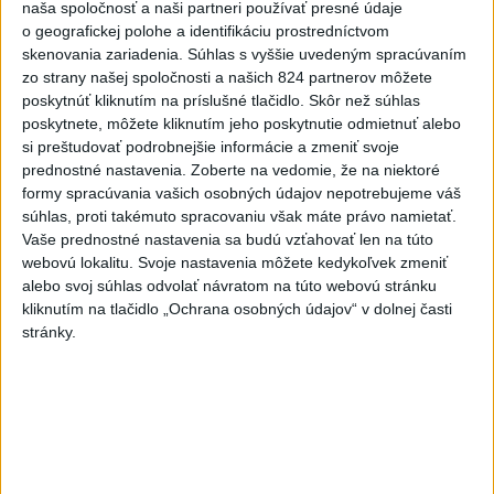
naša spoločnosť a naši partneri používať presné údaje
dnes 17:01
o geografickej polohe a identifikáciu prostredníctvom
Zelenskyj: Ukrajine nezostala
skenovania zariadenia. Súhlas s vyššie uvedeným spracúvaním
zo strany našej spoločnosti a našich 824 partnerov môžete
prakticky žiadna nepoškodená
poskytnúť kliknutím na príslušné tlačidlo. Skôr než súhlas
elektráreň
poskytnete, môžete kliknutím jeho poskytnutie odmietnuť alebo
dnes 15:18
si preštudovať podrobnejšie informácie a zmeniť svoje
prednostné nastavenia.
Zoberte na vedomie, že na niektoré
MLADÍK VYPADOL Z FERRATY:
formy spracúvania vašich osobných údajov nepotrebujeme váš
Na Skalke pri Kremnici
súhlas, proti takémuto spracovaniu však máte právo namietať.
zasahovali záchranári
Vaše prednostné nastavenia sa budú vzťahovať len na túto
dnes 17:19
webovú lokalitu. Svoje nastavenia môžete kedykoľvek zmeniť
alebo svoj súhlas odvolať návratom na túto webovú stránku
SMUTNÁ SPRÁVA: Vo veku 68
kliknutím na tlačidlo „Ochrana osobných údajov“ v dolnej časti
rokov zomrel po chorobe otec
stránky.
Lionela Messiho
aktualizované
dnes 15:34
,
dnes 16:53
STOVKY NASADENÝCH
HASIČOV: Zasahujú pri lesnom
požiari v Andalúzii
dnes 17:13