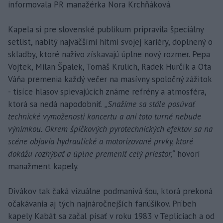
informovala PR manažérka Nora Krchňáková.
Kapela si pre slovenské publikum pripravila špeciálny
setlist, nabitý najväčšími hitmi svojej kariéry, doplnený o
skladby, ktoré naživo získavajú úplne nový rozmer. Pepa
Vojtek, Milan Špalek, Tomáš Krulich, Radek Hurčík a Ota
Váňa premenia každý večer na masívny spoločný zážitok
- tisíce hlasov spievajúcich známe refrény a atmosféra,
ktorá sa nedá napodobniť.
„Snažíme sa stále posúvať
technické vymoženosti koncertu a ani toto turné nebude
výnimkou. Okrem špičkových pyrotechnických efektov sa na
scéne objavia hydraulické a motorizované prvky, ktoré
dokážu rozhýbať a úplne premeniť celý priestor,“
hovorí
manažment kapely.
Divákov tak čaká vizuálne podmanivá šou, ktorá prekoná
očakávania aj tých najnáročnejších fanúšikov. Príbeh
kapely Kabát sa začal písať v roku 1983 v Tepliciach a od