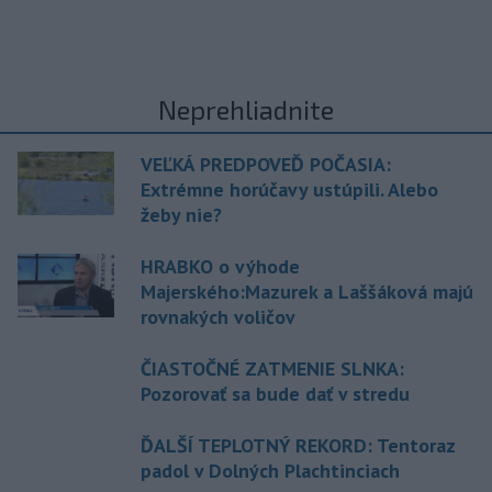
Neprehliadnite
VEĽKÁ PREDPOVEĎ POČASIA:
Extrémne horúčavy ustúpili. Alebo
žeby nie?
HRABKO o výhode
Majerského:Mazurek a Laššáková majú
rovnakých voličov
ČIASTOČNÉ ZATMENIE SLNKA:
Pozorovať sa bude dať v stredu
ĎALŠÍ TEPLOTNÝ REKORD: Tentoraz
padol v Dolných Plachtinciach