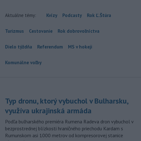
Aktuálne témy:
Kvízy
Podcasty
Rok Ľ.Štúra
Turizmus
Cestovanie
Rok dobrovoľníctva
Dielo týždňa
Referendum
MS v hokeji
Komunálne voľby
Typ dronu, ktorý vybuchol v Bulharsku,
využíva ukrajinská armáda
Podľa bulharského premiéra Rumena Radeva dron vybuchol v
bezprostrednej blízkosti hraničného priechodu Kardam s
Rumunskom asi 1000 metrov od kompresorovej stanice