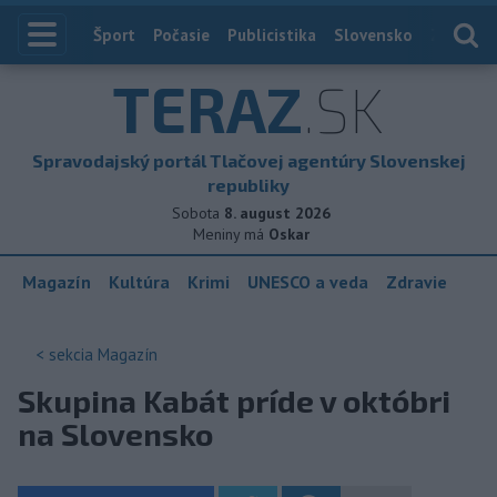
Index
Šport
Počasie
Publicistika
Slovensko
Zahranič
TERAZ
.SK
Spravodajský portál Tlačovej agentúry Slovenskej
republiky
Sobota
8. august 2026
Meniny má
Oskar
Magazín
Kultúra
Krimi
UNESCO a veda
Zdravie
< sekcia
Magazín
Skupina Kabát príde v októbri
na Slovensko