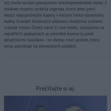
tej chvíle sa stal synonymom nekompromisného rocku. Z
lokálnej skupiny vyrástla legenda, ktorá dnes patrí
medzi najúspešnejšie kapely v histórii česko-slovenskej
hudby. Dvanásť štúdiových albumov, množstvo ocenení
vrátane titulov Český slávik či cien Anděl, vystúpenia na
najväčších podujatiach aj rekordné koncerty pred
desaťtisícmi fanúšikov - to všetko tvorí príbeh, ktorý
teraz pokračuje na slovenských pódiách.
Prečítajte si aj: