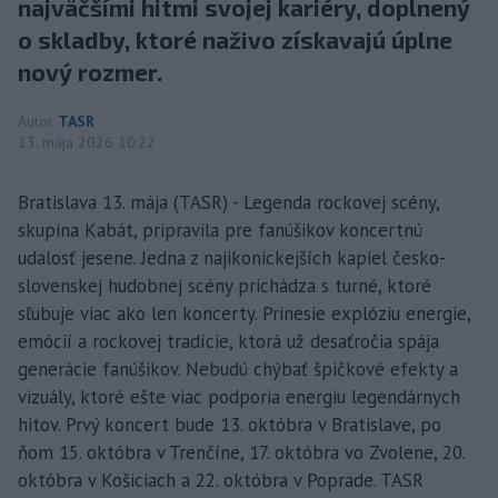
najväčšími hitmi svojej kariéry, doplnený
o skladby, ktoré naživo získavajú úplne
nový rozmer.
Autor
TASR
13. mája 2026 10:22
Bratislava 13. mája (TASR) - Legenda rockovej scény,
skupina Kabát, pripravila pre fanúšikov koncertnú
udalosť jesene. Jedna z najikonickejších kapiel česko-
slovenskej hudobnej scény prichádza s turné, ktoré
sľubuje viac ako len koncerty. Prinesie explóziu energie,
emócií a rockovej tradície, ktorá už desaťročia spája
generácie fanúšikov. Nebudú chýbať špičkové efekty a
vizuály, ktoré ešte viac podporia energiu legendárnych
hitov. Prvý koncert bude 13. októbra v Bratislave, po
ňom 15. októbra v Trenčíne, 17. októbra vo Zvolene, 20.
októbra v Košiciach a 22. októbra v Poprade. TASR