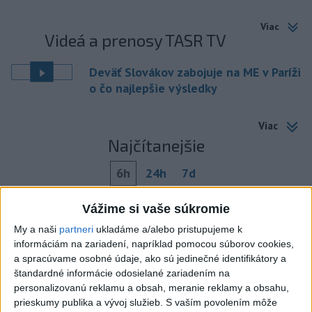
Viac
Videá a prenosy TASR TV
Deväť Slovákov zabojuje na ME v Paríži
o čo najlepšie výsledky
Viac
Najčítanejšie
6h
24h
7d
ÚPLNÉ ZATMENIE SLNKA: Časť Európy
1
Vážime si vaše súkromie
zahalí tma, hrozia dôsledky
My a naši
partneri
ukladáme a/alebo pristupujeme k
informáciám na zariadení, napríklad pomocou súborov cookies,
2
Prešovský kraj vyzýva k využitiu bezplatného parkoviska v
a spracúvame osobné údaje, ako sú jedinečné identifikátory a
Tatrách
štandardné informácie odosielané zariadením na
personalizovanú reklamu a obsah, meranie reklamy a obsahu,
3
ČAKAJTE BÚRKY: Vyskytnú sa do polnoci najmä v týchto
prieskumy publika a vývoj služieb.
S vaším povolením môže