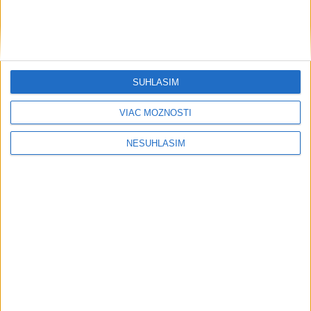
SÚHLASÍM
VIAC MOŽNOSTÍ
....
NESÚHLASÍM