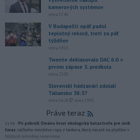
kamerových systémov
včera 17:40
V Budapešti opäť padol
teplotný rekord, tretí za päť
týždňov
včera 19:15
Twente deklasovalo DAC 6:0 v
prvom zápase 3. predkola
včera 22:03
Slovenskí hádzanári zdolali
Taliansko 38:37
aktualizované
včera 16:28
,
včera 19:55
Práve teraz
-
Pri pobreží Ománu hrozí ekologická katastrofa pre únik
21:58
čoraz
väčšieho množstva ropy z tankera, ktorý narazil na plytčinu v
blízkosti prírodnej rezervácie.