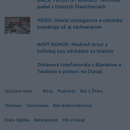
padol v Dolných Plachtinciach
VIDEO: Umelá inteligencia a robotika
pomáhajú už aj záchranárom
NOVÝ DOMOV: Medveď Artur z
košickej zoo odchádza za hranice
Orbánová telefonovala s Blanárom a
Tarabom o pomoci na Dunaji
Aktuálne témy:
Kvízy
Podcasty
Rok Ľ.Štúra
Turizmus
Cestovanie
Rok dobrovoľníctva
Dielo týždňa
Referendum
MS v hokeji