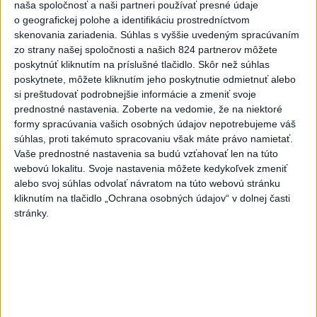
častiach
naša spoločnosť a naši partneri používať presné údaje
o geografickej polohe a identifikáciu prostredníctvom
4
Kruhová križovatka v Poprade v smere z Hozelca bude
skenovania zariadenia. Súhlas s vyššie uvedeným spracúvaním
hotová budúci rok
zo strany našej spoločnosti a našich 824 partnerov môžete
poskytnúť kliknutím na príslušné tlačidlo. Skôr než súhlas
5
V Košiciach Nad jazerom začína výstavba
poskytnete, môžete kliknutím jeho poskytnutie odmietnuť alebo
chodníka,otvorili aj pumptrack
si preštudovať podrobnejšie informácie a zmeniť svoje
prednostné nastavenia.
Zoberte na vedomie, že na niektoré
6
Na kúpalisku Diakovce UNIKALA LÁTKA, osem ľudí
formy spracúvania vašich osobných údajov nepotrebujeme váš
skončilo v nemocnici
súhlas, proti takémuto spracovaniu však máte právo namietať.
Vaše prednostné nastavenia sa budú vzťahovať len na túto
7
Mesto Martin vypovedalo zmluvy na tri rozpracované
webovú lokalitu. Svoje nastavenia môžete kedykoľvek zmeniť
investičné akcie
alebo svoj súhlas odvolať návratom na túto webovú stránku
kliknutím na tlačidlo „Ochrana osobných údajov“ v dolnej časti
stránky.
Najnovšie správy na Teraz.sk
Vyhlásenia
Priame prenosy z Národnej rady SR