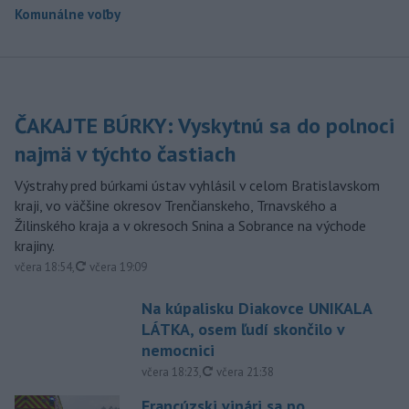
Komunálne voľby
ČAKAJTE BÚRKY: Vyskytnú sa do polnoci
najmä v týchto častiach
Výstrahy pred búrkami ústav vyhlásil v celom Bratislavskom
kraji, vo väčšine okresov Trenčianskeho, Trnavského a
Žilinského kraja a v okresoch Snina a Sobrance na východe
krajiny.
aktualizované
včera 18:54
,
včera 19:09
Na kúpalisku Diakovce UNIKALA
LÁTKA, osem ľudí skončilo v
nemocnici
aktualizované
včera 18:23
,
včera 21:38
Francúzski vinári sa po