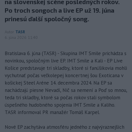
na slovenskej scéne posledných rokov.
Po troch songoch a live EP už 19. júna
prinesú ďalší spoločný song.
Autor
TASR
6. júna 2026 11:40
Bratislava 6. júna (TASR) - Skupina IMT Smile prichádza s
novinkou, spoločným live EP. IMT Smile a Kali - EP Live
Košice predstavuje tri skladby, ktoré si fanúšikovia mohli
vychutnať počas veľkolepej koncertnej šou Exoticana v
košickej Steel Aréne 14. decembra 2024. Na EP sa
nachádzajú piesne Nevadí, Nič sa nemení a Poď so mnou,
teda tri skladby, ktoré sa počas rokov stali symbolom
úspešného hudobného spojenia IMT Smile a Kaliho.
TASR informoval PR manažér Tomáš Karpel.
Nové EP zachytáva atmosféru jedného z najvýraznejších