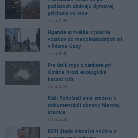
požiaroch obávajú dymovej
príchute vo víne
včera 21:44
Uganda schválila vyslanie
vojakov do medzinárodných síl
v Pásme Gazy
včera 20:49
Pre únik ropy z tankera pri
Ománe hrozí ekologická
katastrofa
včera 21:59
Ráž: Podpísali sme zmluvu k
dokumentácii obnovy hlavnej
stanice
včera 15:26
KDH žiada ministra vnútra o
vysvetlenie nákupu