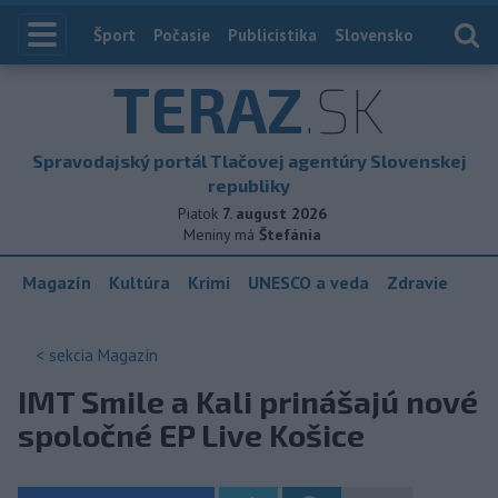
Index
Šport
Počasie
Publicistika
Slovensko
Zahranič
TERAZ
.SK
Spravodajský portál Tlačovej agentúry Slovenskej
republiky
Piatok
7. august 2026
Meniny má
Štefánia
Magazín
Kultúra
Krimi
UNESCO a veda
Zdravie
< sekcia
Magazín
IMT Smile a Kali prinášajú nové
spoločné EP Live Košice