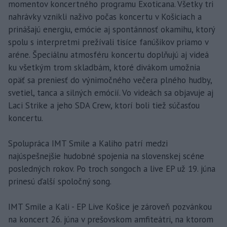
momentov koncertného programu Exoticana. Všetky tri
nahrávky vznikli naživo počas koncertu v Košiciach a
prinášajú energiu, emócie aj spontánnosť okamihu, ktorý
spolu s interpretmi prežívali tisíce fanúšikov priamo v
aréne. Špeciálnu atmosféru koncertu doplňujú aj videá
ku všetkým trom skladbám, ktoré divákom umožnia
opäť sa preniesť do výnimočného večera plného hudby,
svetiel, tanca a silných emócií. Vo videách sa objavuje aj
Laci Strike a jeho SDA Crew, ktorí boli tiež súčasťou
koncertu.
Spolupráca IMT Smile a Kaliho patrí medzi
najúspešnejšie hudobné spojenia na slovenskej scéne
posledných rokov. Po troch songoch a live EP už 19. júna
prinesú ďalší spoločný song.
IMT Smile a Kali - EP Live Košice je zároveň pozvánkou
na koncert 26. júna v prešovskom amfiteátri, na ktorom