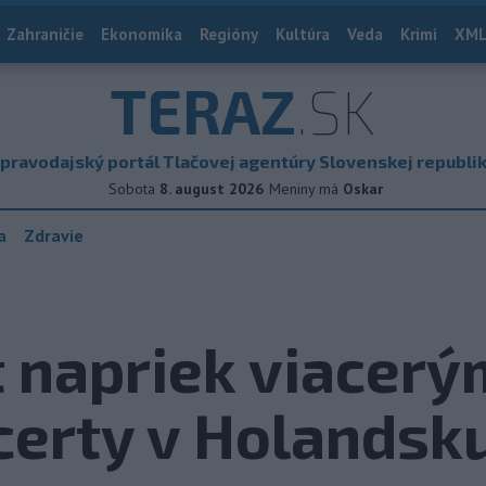
Zahraničie
Ekonomika
Regióny
Kultúra
Veda
Krimi
XML
TERAZ
.SK
pravodajský portál Tlačovej agentúry Slovenskej republi
Sobota
8. august 2026
Meniny má
Oskar
a
Zdravie
 napriek viacer
certy v Holandsk