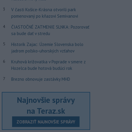
3
V časti Košice-Krásna otvorili park
pomenovaný po kňazovi Semivanovi
4
ČIASTOČNÉ ZATMENIE SLNKA: Pozorovať
sa bude dať v stredu
5
Historik Zajac: Územie Slovenska bolo
jadrom poľsko-uhorských vzťahov
6
Kruhová križovatka v Poprade v smere z
Hozelca bude hotová budúci rok
7
Brezno obnovuje zastávky MHD
Najnovšie správy
na Teraz.sk
ZOBRAZIŤ NAJNOVŠIE SPRÁVY