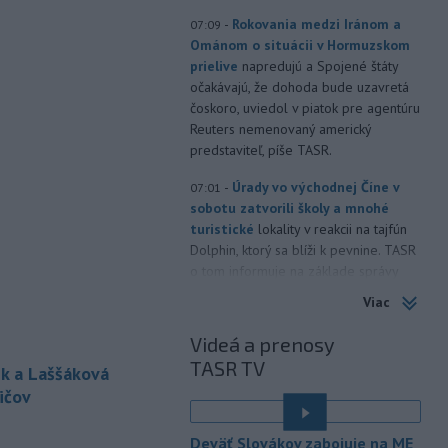
-
Rokovania medzi Iránom a
07:09
Ománom o situácii v Hormuzskom
prielive
napredujú a Spojené štáty
očakávajú, že dohoda bude uzavretá
čoskoro, uviedol v piatok pre agentúru
Reuters nemenovaný americký
predstaviteľ, píše TASR.
-
Úrady vo východnej Číne v
07:01
sobotu zatvorili školy a mnohé
turistické
lokality v reakcii na tajfún
Dolphin, ktorý sa blíži k pevnine. TASR
o tom informuje na základe správy
agentúry AP.
Viac
-
Taliansky tenista Matteo
21:30
Videá a prenosy
Arnaldi vypadol na turnaji ATP
TASR TV
Masters 1000
v Montreale už v 3.
k a Laššáková
kole dvojhry.
ičov
-
Pri požiari lesného porastu v
20:18
Deväť Slovákov zabojuje na ME