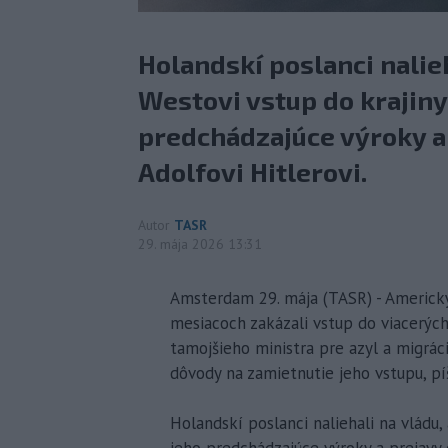
Holandskí poslanci nalieh
Westovi vstup do krajin
predchádzajúce výroky a
Adolfovi Hitlerovi.
Autor
TASR
29. mája 2026 13:31
Amsterdam 29. mája (TASR) - Americk
mesiacoch zakázali vstup do viacerých 
tamojšieho ministra pre azyl a migrác
dôvody na zamietnutie jeho vstupu, pí
Holandskí poslanci naliehali na vládu
jeho predchádzajúce výroky a prejavy 