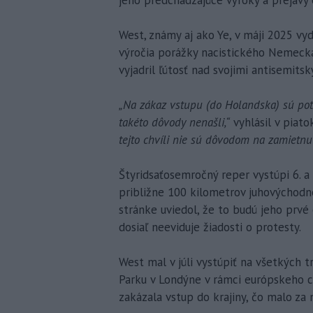
West, známy aj ako Ye, v máji 2025 v
výročia porážky nacistického Nemecka
vyjadril ľútosť nad svojimi antisemitsk
„Na zákaz vstupu (do Holandska) sú po
takéto dôvody nenašli,“
vyhlásil v piato
tejto chvíli nie sú dôvodom na zamietnut
Štyridsaťosemročný reper vystúpi 6. 
približne 100 kilometrov juhovýchod
stránke uviedol, že to budú jeho prvé
dosiaľ neeviduje žiadosti o protesty.
West mal v júli vystúpiť na všetkých t
Parku v Londýne v rámci európskeho 
zakázala vstup do krajiny, čo malo za 