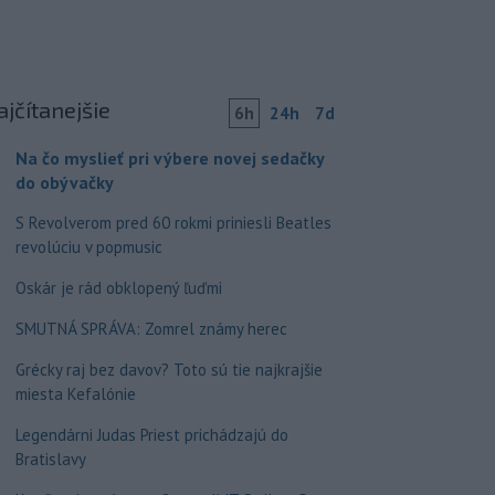
ajčítanejšie
6h
24h
7d
Na čo myslieť pri výbere novej sedačky
do obývačky
S Revolverom pred 60 rokmi priniesli Beatles
revolúciu v popmusic
Oskár je rád obklopený ľuďmi
SMUTNÁ SPRÁVA: Zomrel známy herec
Grécky raj bez davov? Toto sú tie najkrajšie
miesta Kefalónie
Legendárni Judas Priest prichádzajú do
Bratislavy