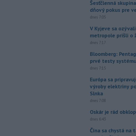
Šesťčlenná skupina
dňový pokus pre v
dnes 7:05
V Kyjeve sa ozývali
metropole prišli o ž
dnes 7:17
Bloomberg: Pentag
prvé testy systém
dnes 7:15
Európa sa pripravu
výroby elektriny p
Slnka
dnes 7:08
Oskár je rád obklo
dnes 6:43
Čína sa chystá na t