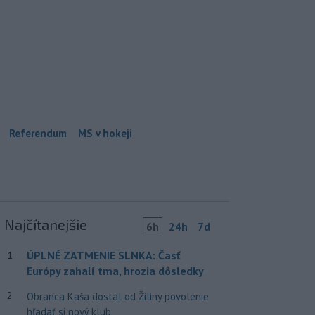
Referendum
MS v hokeji
Najčítanejšie
6h
24h
7d
ÚPLNÉ ZATMENIE SLNKA: Časť
1
Európy zahalí tma, hrozia dôsledky
2
Obranca Kaša dostal od Žiliny povolenie
hľadať si nový klub