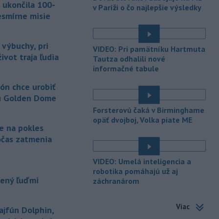
Trstíne v okrese Trnava zasahuje
 ukončila 100-
v Paríži o čo najlepšie výsledky
takmer 50 hasičov.
esmírne misie
-
Vláda Konžskej
20:01
demokratickej republiky (KDR) v
 výbuchy, pri
VIDEO: Pri pamätníku Hartmuta
piatok oznámila,
že preverí, či sa v
ivot traja ľudia
Tautza odhalili nové
zásielkach oxidu kobaltnatého
informačné tabule
vyvážaných do Číny nachádza urán.
ón chce urobiť
-
Senát Spojených štátov v
19:49
u Golden Dome
piatok schválil návrh zákona o
sankciách zameraný na príjmy Ruska z
Forsterovú čaká v Birminghame
energetického sektora.
opäť dvojboj, Volka piate ME
je na pokles
-
Slovenská polícia prispela k
očas zatmenia
16:08
objasneniu prípadu prevádzačstva,
ktorý sa podarilo ukončiť
VIDEO: Umelá inteligencia a
právoplatným odsúdením páchateľa v
robotika pomáhajú už aj
Maďarsku.
pený ľuďmi
záchranárom
-
Piatkový požiar v
15:21
Viac
bratislavskej rafinérii Slovnaft je
ajfún Dolphin,
pod kontrolou.
Príčina jeho vzniku