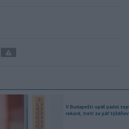
V Budapešti opäť padol tep
rekord, tretí za päť týždňov