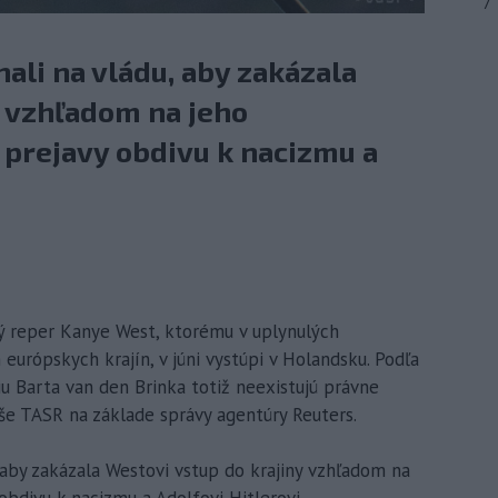
7
ali na vládu, aby zakázala
y vzhľadom na jeho
 prejavy obdivu k nacizmu a
ý reper Kanye West, ktorému v uplynulých
európskych krajín, v júni vystúpi v Holandsku. Podľa
iu Barta van den Brinka totiž neexistujú právne
še TASR na základe správy agentúry Reuters.
, aby zakázala Westovi vstup do krajiny vzhľadom na
obdivu k nacizmu a Adolfovi Hitlerovi.