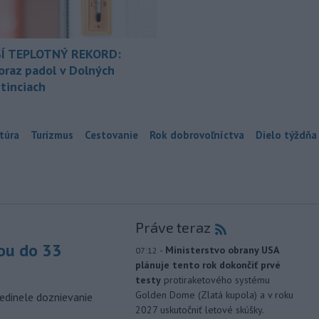
Í TEPLOTNÝ REKORD:
oraz padol v Dolných
tinciach
túra
Turizmus
Cestovanie
Rok dobrovoľníctva
Dielo týždňa
Práve teraz
ou do 33
-
Ministerstvo obrany USA
07:12
plánuje tento rok dokončiť prvé
testy
protiraketového systému
Golden Dome (Zlatá kupola) a v roku
edinele doznievanie
2027 uskutočniť letové skúšky.