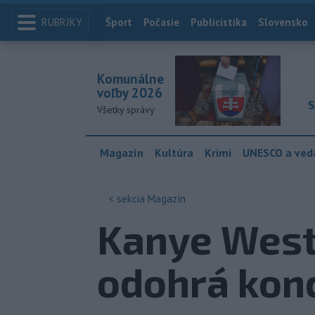
RUBRIKY
Index
Šport
Počasie
Publicistika
Slovensko
Komunálne
voľby 2026
S
Všetky správy
Magazín
Kultúra
Krimi
UNESCO a ved
< sekcia
Magazín
Kanye West
odohrá kon