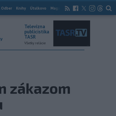
 Odber
Knihy
Útulkovo
Magazín
News Now
Archív
TASR
Televízna
publicistika
TASR
ky
Všetky relácie
ým zákazom
u