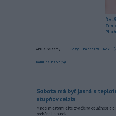
ĎALŠ
Tent
Plach
Aktuálne témy:
Kvízy
Podcasty
Rok Ľ.Š
Komunálne voľby
Sobota má byť jasná s teplot
stupňov celzia
V noci miestami ešte zväčšená oblačnosť a oj
prehánok a búrok.