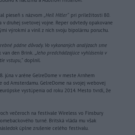
ydal pieseň s názvom
„Heil Hitler“
pri príležitosti 80.
 v druhej svetovej vojne. Reper odvtedy opakovane
ými výrokmi a vinil z nich svoju bipolárnu poruchu.
trebné pádne dôvody. Vo vykonaných analýzach sme
k van den Brink.
„Jeho predchádzajúce vyhlásenia v
ie vstupu,“
doplnil.
a 8. júna v aréne GelreDome v meste Arnhem
ne od Amsterdamu. GelreDome na svojej webovej
 európske vystúpenia od roku 2014. Mesto tvrdí, že
roch večeroch na festivale Wireless vo Finsbury
comebackového turné. Britská vláda mu však
následok úplne zrušenie celého festivalu.