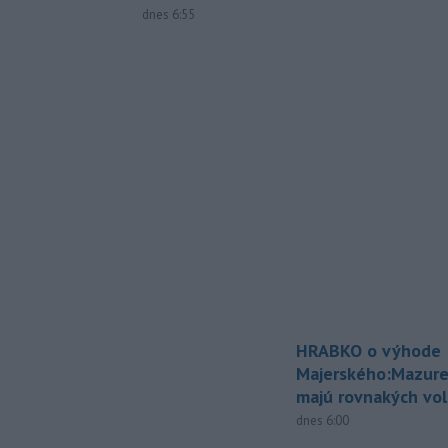
dnes 6:55
HRABKO o výhode
Majerského:Mazure
majú rovnakých vol
dnes 6:00