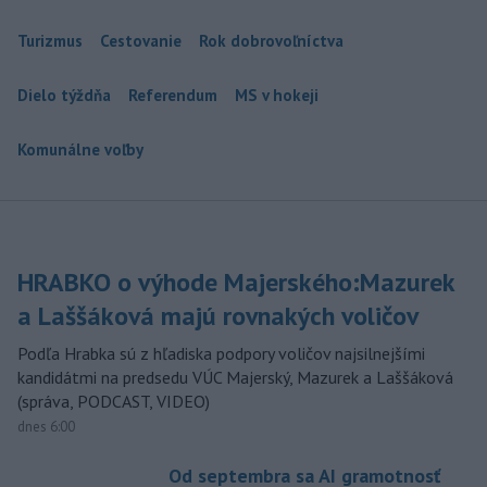
Turizmus
Cestovanie
Rok dobrovoľníctva
Dielo týždňa
Referendum
MS v hokeji
Komunálne voľby
HRABKO o výhode Majerského:Mazurek
a Laššáková majú rovnakých voličov
Podľa Hrabka sú z hľadiska podpory voličov najsilnejšími
kandidátmi na predsedu VÚC Majerský, Mazurek a Laššáková
(správa, PODCAST, VIDEO)
dnes 6:00
Od septembra sa AI gramotnosť