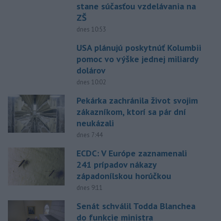
stane súčasťou vzdelávania na
ZŠ
dnes 10:53
USA plánujú poskytnúť Kolumbii
pomoc vo výške jednej miliardy
dolárov
dnes 10:02
Pekárka zachránila život svojim
zákazníkom, ktorí sa pár dní
neukázali
dnes 7:44
ECDC: V Európe zaznamenali
241 prípadov nákazy
západonílskou horúčkou
dnes 9:11
Senát schválil Todda Blanchea
do funkcie ministra