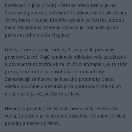
Bratislava 3. júna (TASR) - Ženské meno Lenka je na
Slovensku pomerne obľúbené. Je odvodené od skrátenej
formy mena Helena, ktorého význam je "svetlo", alebo z
mena Magdaléna, ktorého význam je "pochádzajúca z
palestínskeho mesta Magdala".
Lenky, ktoré oslavujú meniny 4. júna, vedú prevažne
pohodový život. Majú tendenciu odkladať veľa záležitostí
a povinností na zajtra. Ak sa im štúdium zapáči, je to skôr
preto, lebo profesor pôsobí na ne romanticky.
Zameriavajú sa hlavne na klasické predmety. Chápu
všetko globálne a nezaťažujú sa podrobnosťami. Ak im
nie je niečo jasné, pustia to z hlavy.
Nemožno povedať, že by mali pevnú vôľu. Lenky však
vedia, čo chcú a aj to šikovne dosiahnu. Ich snom je viesť
pokojný a nezávislý život.