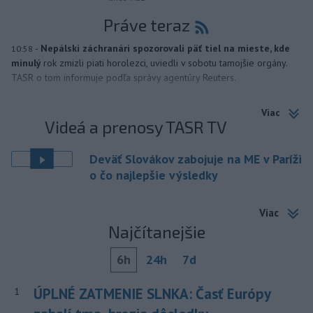
Práve teraz
-
Nepálski záchranári spozorovali päť tiel na mieste, kde
10:58
minulý
rok zmizli piati horolezci, uviedli v sobotu tamojšie orgány.
TASR o tom informuje podľa správy agentúry Reuters.
Viac
Videá a prenosy TASR TV
Deväť Slovákov zabojuje na ME v Paríži
o čo najlepšie výsledky
Viac
Najčítanejšie
6h
24h
7d
ÚPLNÉ ZATMENIE SLNKA: Časť Európy
1