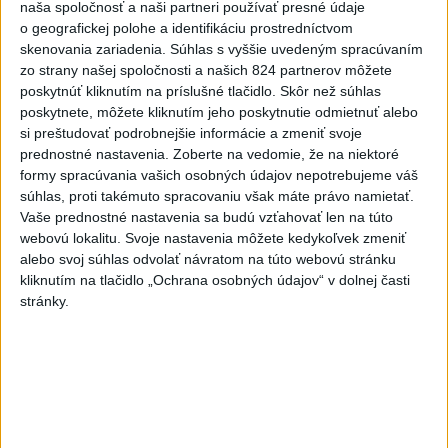
Vyhlásenia
naša spoločnosť a naši partneri používať presné údaje
o geografickej polohe a identifikáciu prostredníctvom
Priame prenosy z Národnej rady SR
skenovania zariadenia. Súhlas s vyššie uvedeným spracúvaním
zo strany našej spoločnosti a našich 824 partnerov môžete
poskytnúť kliknutím na príslušné tlačidlo. Skôr než súhlas
poskytnete, môžete kliknutím jeho poskytnutie odmietnuť alebo
Politika na sociálnych sieťach
si preštudovať podrobnejšie informácie a zmeniť svoje
prednostné nastavenia.
Zoberte na vedomie, že na niektoré
formy spracúvania vašich osobných údajov nepotrebujeme váš
súhlas, proti takémuto spracovaniu však máte právo namietať.
Zobraziť viac
Info
Vaše prednostné nastavenia sa budú vzťahovať len na túto
webovú lokalitu. Svoje nastavenia môžete kedykoľvek zmeniť
Najnovšie videá
Najsledovanejšie videá
alebo svoj súhlas odvolať návratom na túto webovú stránku
kliknutím na tlačidlo „Ochrana osobných údajov“ v dolnej časti
stránky.
ANI HORÚCE LETNÉ DNI NÁS
NEZASTAVIA 🌿☀️
dnes 06:00
|
Úrad vlády SR
|
260
zobrazení
Kontrolný deň na Spišskom hrade
potvrdil výrazný pokrok...
včera 18:09
|
Ministerstvo kultúry SR
|
31
zobrazení