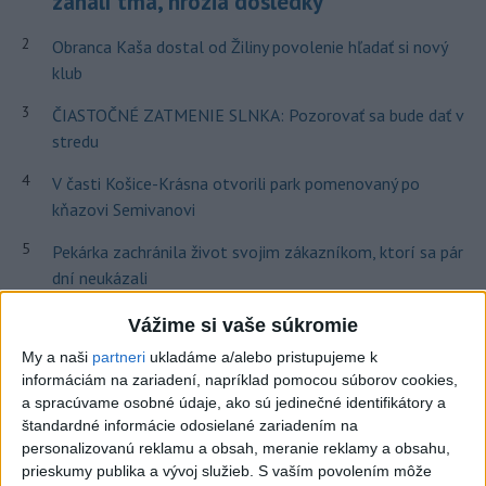
zahalí tma, hrozia dôsledky
2
Obranca Kaša dostal od Žiliny povolenie hľadať si nový
klub
3
ČIASTOČNÉ ZATMENIE SLNKA: Pozorovať sa bude dať v
stredu
4
V časti Košice-Krásna otvorili park pomenovaný po
kňazovi Semivanovi
5
Pekárka zachránila život svojim zákazníkom, ktorí sa pár
dní neukázali
6
Brezno obnovuje zastávky MHD
Vážime si vaše súkromie
My a naši
partneri
ukladáme a/alebo pristupujeme k
7
Prešovský kraj vyzýva k využitiu bezplatného parkoviska v
informáciám na zariadení, napríklad pomocou súborov cookies,
Tatrách
a spracúvame osobné údaje, ako sú jedinečné identifikátory a
štandardné informácie odosielané zariadením na
Najnovšie správy na Teraz.sk
personalizovanú reklamu a obsah, meranie reklamy a obsahu,
prieskumy publika a vývoj služieb.
S vaším povolením môže