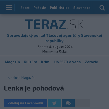
Index
Šport
Počasie
Publicistika
Slovensko
Zahranič
TERAZ
.SK
Spravodajský portál Tlačovej agentúry Slovenskej
republiky
Sobota
8. august 2026
Meniny má
Oskar
Magazín
Kultúra
Krimi
UNESCO a veda
Zdravie
< sekcia
Magazín
Lenka je pohodová
Zdieľaj na Facebooku