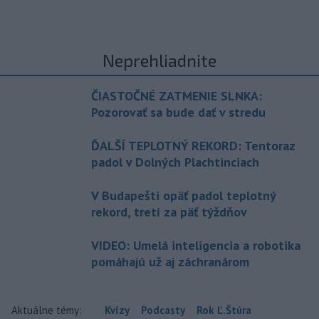
Neprehliadnite
ČIASTOČNÉ ZATMENIE SLNKA:
Pozorovať sa bude dať v stredu
ĎALŠÍ TEPLOTNÝ REKORD: Tentoraz
padol v Dolných Plachtinciach
V Budapešti opäť padol teplotný
rekord, tretí za päť týždňov
VIDEO: Umelá inteligencia a robotika
pomáhajú už aj záchranárom
Aktuálne témy:
Kvízy
Podcasty
Rok Ľ.Štúra