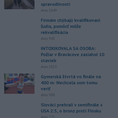
spravodlivosti
dnes 10:49
Firmám chýbajú kvalifikovaní
ľudia, pomôcť môže
rekvalifikácia
dnes 9:42
INTOXIKOVALA SA OSOBA:
Požiar v Braväcove zasiahol 10
stavieb
dnes 10:13
Gymerská štvrtá vo finále na
400 m: Nechcela som tomu
veriť
dnes 9:00
Slováci prehrali v semifinále s
USA 2:5, o bronz proti Fínsku
dnes 7:21