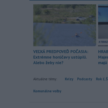
VEĽKÁ PREDPOVEĎ POČASIA:
HRAB
Extrémne horúčavy ustúpili.
Maje
Alebo žeby nie?
majú
Aktuálne témy:
Kvízy
Podcasty
Rok Ľ.Š
Komunálne voľby