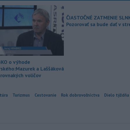
ČIASTOČNÉ ZATMENIE SLN
Pozorovať sa bude dať v st
KO o výhode
rského:Mazurek a Laššáková
 rovnakých voličov
túra
Turizmus
Cestovanie
Rok dobrovoľníctva
Dielo týždňa