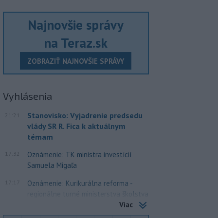
Najnovšie správy
na Teraz.sk
ZOBRAZIŤ NAJNOVŠIE SPRÁVY
Vyhlásenia
Stanovisko: Vyjadrenie predsedu
21:21
vlády SR R. Fica k aktuálnym
témam
17:32
Oznámenie: TK ministra investícií
Samuela Migaľa
17:17
Oznámenie: Kurikurálna reforma -
regionálne turné ministerstva školstva
Viac