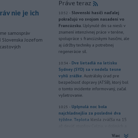
Práve teraz
áv nie je ich
-
Slovenskí hasiči naďalej
10:52
pokračujú vo svojom nasadení vo
Francúzsku.
Uplynulé dni sa niesli v
znamení intenzívnej práce v teréne,
orme samospráv
spolupráce s francúzskymi hasičmi, ale
cí Slovenska Jozefom
aj údržby techniky a potrebnej
dcastových
regenerácie síl.
-
Dve lietadlá na letisku
10:34
Sydney (SYD) sa v nedeľu tesne
vyhli zrážke.
Austrálsky úrad pre
bezpečnosť dopravy (ATSB), ktorý bol
o tomto incidente informovaný, začal
vyšetrovanie.
-
Uplynulá noc bola
10:25
najchladnejšia za posledné dva
týždne. Teplota
klesla zväčša na 15
až deväť stupňov Celzia, v dolinách a
kotlinách bolo ešte chladnejšie.
Viac