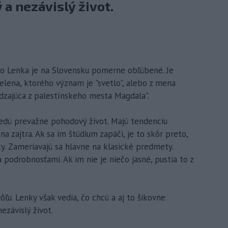
 a nezávislý život.
eno Lenka je na Slovensku pomerne obľúbené. Je
ena, ktorého význam je "svetlo", alebo z mena
zajúca z palestínskeho mesta Magdala".
 vedú prevažne pohodový život. Majú tendenciu
na zajtra. Ak sa im štúdium zapáči, je to skôr preto,
y. Zameriavajú sa hlavne na klasické predmety.
podrobnosťami. Ak im nie je niečo jasné, pustia to z
u. Lenky však vedia, čo chcú a aj to šikovne
ezávislý život.