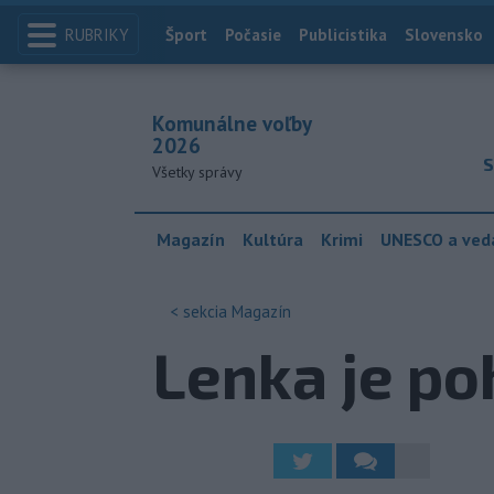
RUBRIKY
Index
Šport
Počasie
Publicistika
Slovensko
Komunálne voľby
2026
S
Všetky správy
Magazín
Kultúra
Krimi
UNESCO a ved
< sekcia
Magazín
Lenka je p