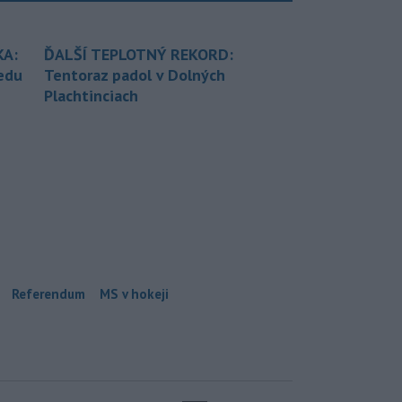
KA:
ĎALŠÍ TEPLOTNÝ REKORD:
redu
Tentoraz padol v Dolných
Plachtinciach
Referendum
MS v hokeji