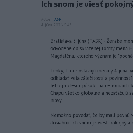
Ich snom je viesť pokojný
Autor
TASR
4. júna 2026 5:43
Bratislava 3. júna (TASR) - Ženské m
odvodené od skrátenej formy mena Hel
Magdaléna, ktorého význam je "pochád
Lenky, ktoré oslavujú meniny 4. júna,
odkladať veľa záležitostí a povinností 
lebo profesor pôsobí na ne romantick
Chápu všetko globálne a nezaťažujú sa 
hlavy.
Nemožno povedať, že by mali pevnú vôľ
dosiahnu. Ich snom je viesť pokojný a n