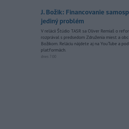
J. Božik: Financovanie samospr
jediný problém
V relácii Štúdio TASR sa Oliver Remiaš o ref
rozprával s predsedom Združenia miest a ob
Božikom. Reláciu nájdete aj na YouTube a po
platformách.
dnes 7:00