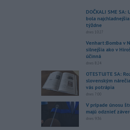
DOČKALI SME SA: U
bola najchladnejši
týždne
dnes 10:27
Venhart:Bomba v N
silnejšia ako v Hir
účinná
dnes 8:24
OTESTUJTE SA: Ro
slovenským náreči
vás potrápia
dnes 7:00
V prípade únosu š
majú odznieť záver
dnes 9:36