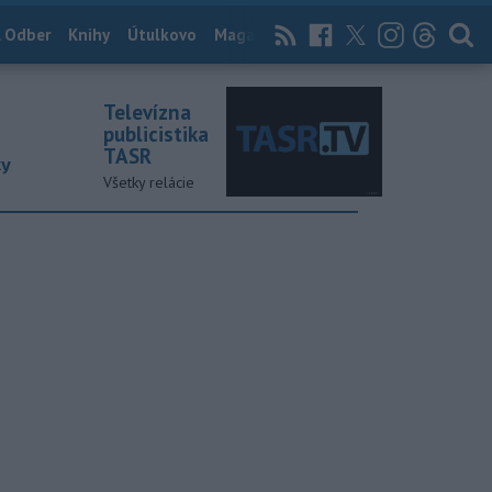
 Odber
Knihy
Útulkovo
Magazín
News Now
Archív
TASR
Televízna
publicistika
TASR
ky
Všetky relácie