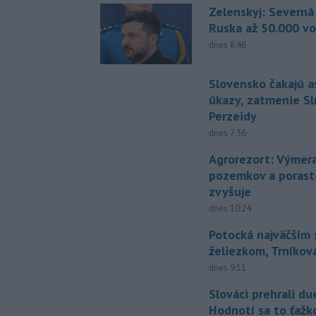
Zelenskyj: Severná
Ruska až 50.000 vo
dnes 8:46
Slovensko čakajú 
úkazy, zatmenie Sl
Perzeidy
dnes 7:36
Agrorezort: Výmer
pozemkov a porast
zvyšuje
dnes 10:24
Potocká najväčším
želiezkom, Trníková
dnes 9:11
Slováci prehrali du
Hodnotí sa to ťažk