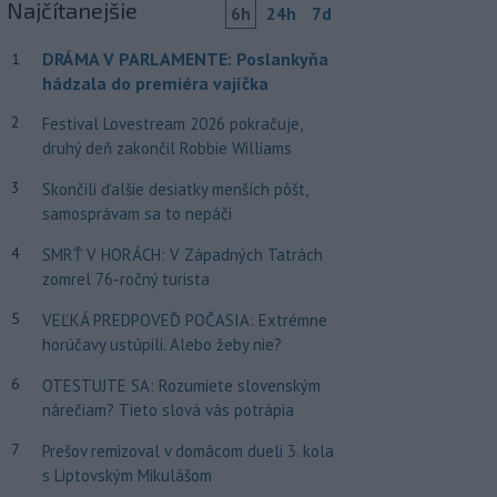
Najčítanejšie
6h
24h
7d
DRÁMA V PARLAMENTE: Poslankyňa
1
hádzala do premiéra vajíčka
2
Festival Lovestream 2026 pokračuje,
druhý deň zakončil Robbie Williams
3
Skončili ďalšie desiatky menších pôšt,
samosprávam sa to nepáči
4
SMRŤ V HORÁCH: V Západných Tatrách
zomrel 76-ročný turista
5
VEĽKÁ PREDPOVEĎ POČASIA: Extrémne
horúčavy ustúpili. Alebo žeby nie?
6
OTESTUJTE SA: Rozumiete slovenským
nárečiam? Tieto slová vás potrápia
7
Prešov remizoval v domácom dueli 3. kola
s Liptovským Mikulášom