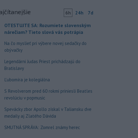
ajčítanejšie
6h
24h
7d
OTESTUJTE SA: Rozumiete slovenským
nárečiam? Tieto slová vás potrápia
Na čo myslieť pri výbere novej sedačky do
obývačky
Legendárni Judas Priest prichádzajú do
Bratislavy
Ľubomíra je kolegiálna
S Revolverom pred 60 rokmi priniesli Beatles
revolúciu v popmusic
Spevácky zbor Apollo získal v Taliansku dve
medaily aj Zlatého Dávida
SMUTNÁ SPRÁVA: Zomrel známy herec