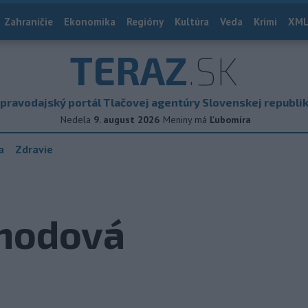
Zahraničie
Ekonomika
Regióny
Kultúra
Veda
Krimi
XML
TERAZ
.SK
pravodajský portál Tlačovej agentúry Slovenskej republi
Nedela
9. august 2026
Meniny má
Ľubomíra
a
Zdravie
ohodová