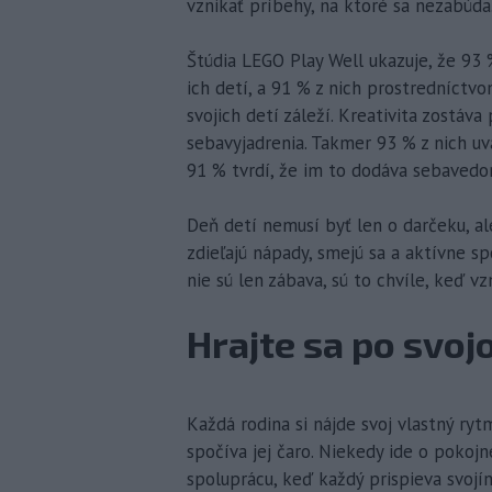
vznikať príbehy, na ktoré sa nezabúda
Štúdia LEGO Play Well ukazuje, že 93 
ich detí, a 91 % z nich prostredníctv
svojich detí záleží. Kreativita zostáv
sebavyjadrenia. Takmer 93 % z nich uv
91 % tvrdí, že im to dodáva sebavedo
Deň detí nemusí byť len o darčeku, ale
zdieľajú nápady, smejú sa a aktívne spo
nie sú len zábava, sú to chvíle, keď v
Hrajte sa po svo
Každá rodina si nájde svoj vlastný ryt
spočíva jej čaro. Niekedy ide o pokojn
spoluprácu, keď každý prispieva svoj