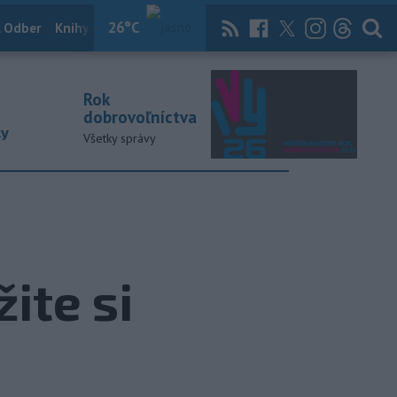
26
°C
 Odber
Knihy
Útulkovo
Magazín
News Now
Archív
TASR
Rok
dobrovoľníctva
ky
Všetky správy
ite si