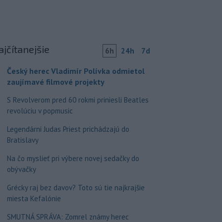
ajčítanejšie
6h
24h
7d
Český herec Vladimír Polívka odmietol
zaujímavé filmové projekty
S Revolverom pred 60 rokmi priniesli Beatles
revolúciu v popmusic
Legendárni Judas Priest prichádzajú do
Bratislavy
Na čo myslieť pri výbere novej sedačky do
obývačky
Grécky raj bez davov? Toto sú tie najkrajšie
miesta Kefalónie
SMUTNÁ SPRÁVA: Zomrel známy herec