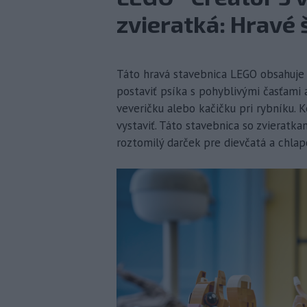
zvieratká: Hravé 
Táto hravá stavebnica LEGO obsahuje t
postaviť psíka s pohyblivými časťami
veveričku alebo kačičku pri rybníku. 
vystaviť. Táto stavebnica so zvieratka
roztomilý darček pre dievčatá a chlapc