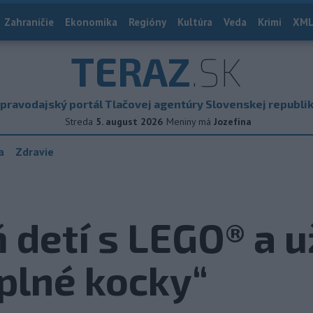
Zahraničie
Ekonomika
Regióny
Kultúra
Veda
Krimi
XML
TERAZ
.SK
pravodajský portál Tlačovej agentúry Slovenskej republi
Streda
5. august 2026
Meniny má
Jozefína
a
Zdravie
 detí s LEGO® a už
plné kocky“