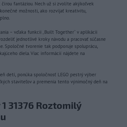
ť čírou fantáziou. Nech už si zvolíte akýkoľvek
onečné možnosti, ako rozvíjať kreativitu,
plno.
ania – vďaka funkcii „Built Together“ v aplikácii
rozdeliť jednotlivé kroky návodu a pracovať súčasne
ice. Spoločné tvorenie tak podporuje spoluprácu,
ajúceho diela. Viac informácií nájdete na
eň detí, ponúka spoločnosť LEGO pestrý výber
eľkých staviteľov a premenia tento výnimočný deň na
 1 31376 Roztomilý
ou