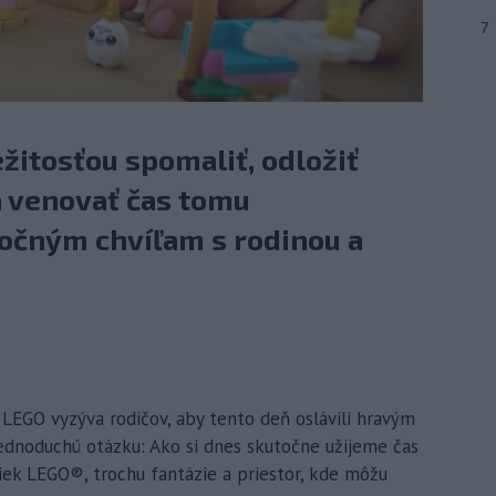
7
ežitosťou spomaliť, odložiť
 venovať čas tomu
ločným chvíľam s rodinou a
ť LEGO vyzýva rodičov, aby tento deň oslávili hravým
jednoduchú otázku: Ako si dnes skutočne užijeme čas
iek LEGO®, trochu fantázie a priestor, kde môžu