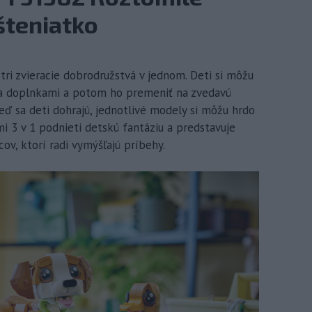
šteniatko
ri zvieracie dobrodružstvá v jednom. Deti si môžu
 a doplnkami a potom ho premeniť na zvedavú
Keď sa deti dohrajú, jednotlivé modely si môžu hrdo
mi 3 v 1 podnieti detskú fantáziu a predstavuje
ov, ktorí radi vymýšľajú príbehy.