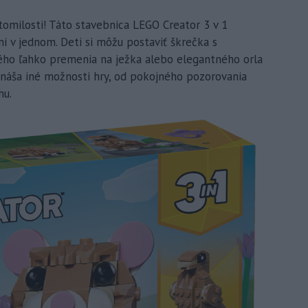
tomilosti! Táto stavebnica LEGO Creator 3 v 1
i v jednom. Deti si môžu postaviť škrečka s
ého ľahko premenia na ježka alebo elegantného orla
náša iné možnosti hry, od pokojného pozorovania
hu.