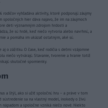
.
% rodičov vyhľadáva aktivity, ktoré podporujú záujmy
om spoločných hier dáva najavo, že im na záujmoch
a pre deti významným zdrojom hrdosti a
ádza, že sú hrdé, keď niečo vytvoria alebo navrhnú, a
mie a pomáha im ukázať ostatným, aké sú.
 aj o zážitku. O čase, keď rodičia s deťmi vzájomne
lu niečo vytvárajú. Stavanie, tvorenie a hranie totiž
znikajú skutočné spomienky.
jom
mus a štýl, ako si užiť spoločnú hru – a práve v tom
é sústredenie sa na vlastný model, inokedy o živú
ím nápadom a spoločne vzniká niečo nové. Niekto