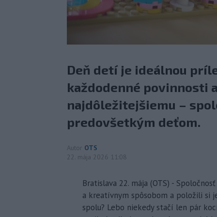
Deň detí je ideálnou príl
každodenné povinnosti a
najdôležitejšiemu – spo
predovšetkým deťom.
Autor
OTS
22. mája 2026 11:08
Bratislava 22. mája (OTS) - Spoločnos
a kreatívnym spôsobom a položili si 
spolu? Lebo niekedy stačí len pár koc