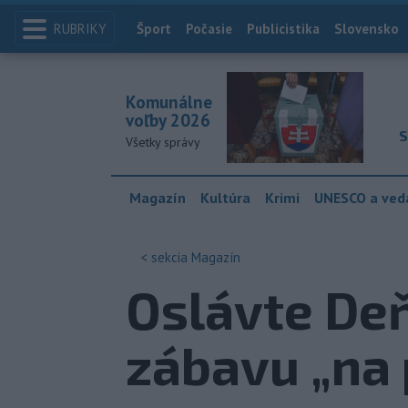
RUBRIKY
Index
Šport
Počasie
Publicistika
Slovensko
Komunálne
voľby 2026
S
Všetky správy
Magazín
Kultúra
Krimi
UNESCO a ved
< sekcia
Magazín
Oslávte Deň
zábavu „na 