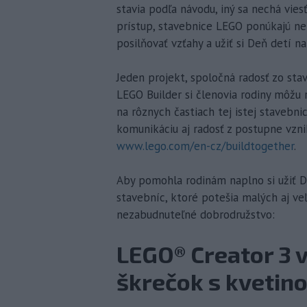
stavia podľa návodu, iný sa nechá vies
prístup, stavebnice LEGO ponúkajú nek
posilňovať vzťahy a užiť si Deň detí na
Jeden projekt, spoločná radosť zo stav
LEGO Builder si členovia rodiny môžu 
na rôznych častiach tej istej stavebn
komunikáciu aj radosť z postupne vznik
www.lego.com/en-cz/buildtogether
.
Aby pomohla rodinám naplno si užiť D
stavebníc, ktoré potešia malých aj v
nezabudnuteľné dobrodružstvo:
LEGO® Creator 3 v
škrečok s kvetin