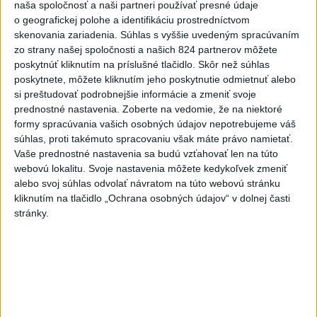
ŠTIBRAVÁ: Štvrté miesto v silnej
naša spoločnosť a naši partneri používať presné údaje
svetovej konkurencii je výborné
o geografickej polohe a identifikáciu prostredníctvom
skenovania zariadenia. Súhlas s vyššie uvedeným spracúvaním
zo strany našej spoločnosti a našich 824 partnerov môžete
poskytnúť kliknutím na príslušné tlačidlo. Skôr než súhlas
Aktuálne témy:
Kvízy
Podcasty
Rok Ľ.Štúra
poskytnete, môžete kliknutím jeho poskytnutie odmietnuť alebo
si preštudovať podrobnejšie informácie a zmeniť svoje
Turizmus
Cestovanie
Rok dobrovoľníctva
prednostné nastavenia.
Zoberte na vedomie, že na niektoré
formy spracúvania vašich osobných údajov nepotrebujeme váš
súhlas, proti takémuto spracovaniu však máte právo namietať.
Dielo týždňa
Referendum
MS v hokeji
Vaše prednostné nastavenia sa budú vzťahovať len na túto
webovú lokalitu. Svoje nastavenia môžete kedykoľvek zmeniť
Komunálne voľby
alebo svoj súhlas odvolať návratom na túto webovú stránku
kliknutím na tlačidlo „Ochrana osobných údajov“ v dolnej časti
stránky.
Vo štvrtok bude jasno a teplo
Jasno až polooblačno, cez deň lokálne prechodne zväčšená
oblačnosť a ojedinele prehánky alebo búrky.