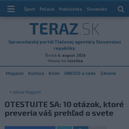
Index
Šport
Počasie
Publicistika
Slovensko
Zahranič
TERAZ
.SK
Spravodajský portál Tlačovej agentúry Slovenskej
republiky
Štvrtok
6. august 2026
Meniny má
Jozefína
Magazín
Kultúra
Krimi
UNESCO a veda
Zdravie
< sekcia
Magazín
OTESTUJTE SA: 10 otázok, ktoré
preveria váš prehľad o svete