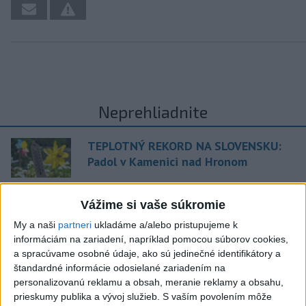
Neprehliadnite
TEPLOTNÝ REKORD NA SLOVENSKU:
Padol v Kamenici nad Hronom
Filip Kuffa tvrdí, že eurokomisia mu
Vážime si vaše súkromie
dala za pravdu pri zonácii
My a naši
partneri
ukladáme a/alebo pristupujeme k
informáciám na zariadení, napríklad pomocou súborov cookies,
Pri horúčavách myslite aj na zvieratá.
a spracúvame osobné údaje, ako sú jedinečné identifikátory a
Viete, kedy potrebujú pomoc?
štandardné informácie odosielané zariadením na
personalizovanú reklamu a obsah, meranie reklamy a obsahu,
prieskumy publika a vývoj služieb.
S vaším povolením môže