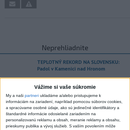
Neprehliadnite
TEPLOTNÝ REKORD NA SLOVENSKU:
Padol v Kamenici nad Hronom
Filip Kuffa tvrdí, že eurokomisia mu
Vážime si vaše súkromie
dala za pravdu pri zonácii
My a naši
partneri
ukladáme a/alebo pristupujeme k
Pri horúčavách myslite aj na zvieratá.
informáciám na zariadení, napríklad pomocou súborov cookies,
a spracúvame osobné údaje, ako sú jedinečné identifikátory a
Viete, kedy potrebujú pomoc?
štandardné informácie odosielané zariadením na
personalizovanú reklamu a obsah, meranie reklamy a obsahu,
ŠTIBRAVÁ: Štvrté miesto v silnej
prieskumy publika a vývoj služieb.
S vaším povolením môže
svetovej konkurencii je výborné