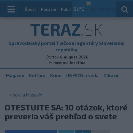
31
°C
Index
Šport
Počasie
Publicistika
Slovensko
Zahranič
TERAZ
.SK
Spravodajský portál Tlačovej agentúry Slovenskej
republiky
Štvrtok
6. august 2026
Meniny má
Jozefína
Magazín
Kultúra
Krimi
UNESCO a veda
Zdravie
< sekcia
Magazín
OTESTUJTE SA: 10 otázok, ktoré
preveria váš prehľad o svete