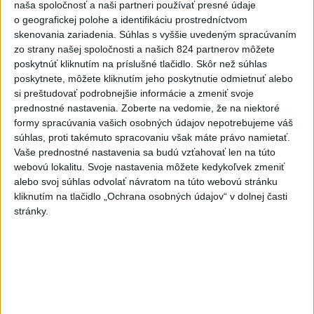
naša spoločnosť a naši partneri používať presné údaje
o geografickej polohe a identifikáciu prostredníctvom
skenovania zariadenia. Súhlas s vyššie uvedeným spracúvaním
Aktuálne témy:
Kvízy
Podcasty
Rok Ľ.Štúra
zo strany našej spoločnosti a našich 824 partnerov môžete
poskytnúť kliknutím na príslušné tlačidlo. Skôr než súhlas
poskytnete, môžete kliknutím jeho poskytnutie odmietnuť alebo
Turizmus
Cestovanie
Rok dobrovoľníctva
si preštudovať podrobnejšie informácie a zmeniť svoje
prednostné nastavenia.
Zoberte na vedomie, že na niektoré
Dielo týždňa
Referendum
MS v hokeji
formy spracúvania vašich osobných údajov nepotrebujeme váš
súhlas, proti takémuto spracovaniu však máte právo namietať.
Komunálne voľby
Vaše prednostné nastavenia sa budú vzťahovať len na túto
webovú lokalitu. Svoje nastavenia môžete kedykoľvek zmeniť
alebo svoj súhlas odvolať návratom na túto webovú stránku
kliknutím na tlačidlo „Ochrana osobných údajov“ v dolnej časti
stránky.
Aj štvrtok bude horúci, dajte si pozor
búrky a silnejší vietor
Teploty majú dosahovať nad 38 stupňov Celzia.
dnes 8:31