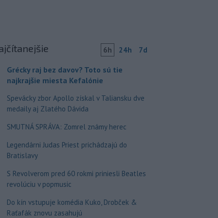
ajčítanejšie
6h
24h
7d
Grécky raj bez davov? Toto sú tie
najkrajšie miesta Kefalónie
Spevácky zbor Apollo získal v Taliansku dve
medaily aj Zlatého Dávida
SMUTNÁ SPRÁVA: Zomrel známy herec
Legendárni Judas Priest prichádzajú do
Bratislavy
S Revolverom pred 60 rokmi priniesli Beatles
revolúciu v popmusic
Do kín vstupuje komédia Kuko, Drobček &
Raťafák znovu zasahujú