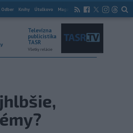
 Odber
Knihy
Útulkovo
Magazín
News Now
Archív
TASR
Televízna
publicistika
TASR
ky
Všetky relácie
hlbšie,
trémy?