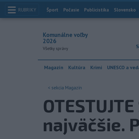
RUBRIKY
Index
Šport
Počasie
Publicistika
Slovensko
Komunálne voľby
2026
S
Všetky správy
Magazín
Kultúra
Krimi
UNESCO a ved
< sekcia
Magazín
OTESTUJTE S
najväčšie. 