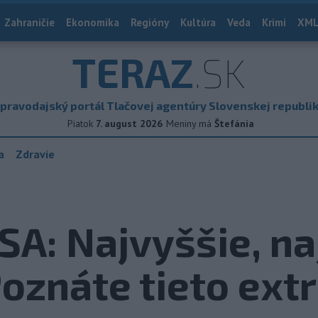
Zahraničie
Ekonomika
Regióny
Kultúra
Veda
Krimi
XML
TERAZ
.SK
pravodajský portál Tlačovej agentúry Slovenskej republi
Piatok
7. august 2026
Meniny má
Štefánia
a
Zdravie
A: Najvyššie, naj
Poznáte tieto ex