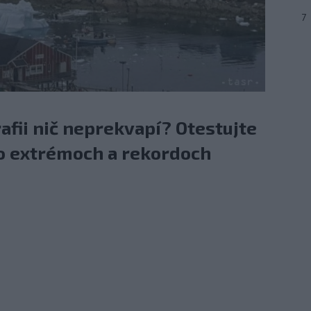
7
rafii nič neprekvapí? Otestujte
 o extrémoch a rekordoch