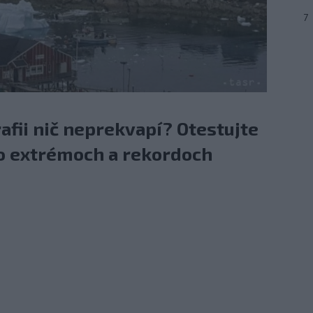
7
rafii nič neprekvapí? Otestujte
 o extrémoch a rekordoch