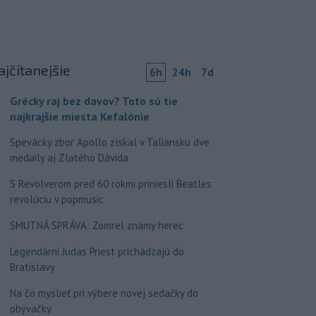
ajčítanejšie
6h
24h
7d
Grécky raj bez davov? Toto sú tie
najkrajšie miesta Kefalónie
Spevácky zbor Apollo získal v Taliansku dve
medaily aj Zlatého Dávida
S Revolverom pred 60 rokmi priniesli Beatles
revolúciu v popmusic
SMUTNÁ SPRÁVA: Zomrel známy herec
Legendárni Judas Priest prichádzajú do
Bratislavy
Na čo myslieť pri výbere novej sedačky do
obývačky