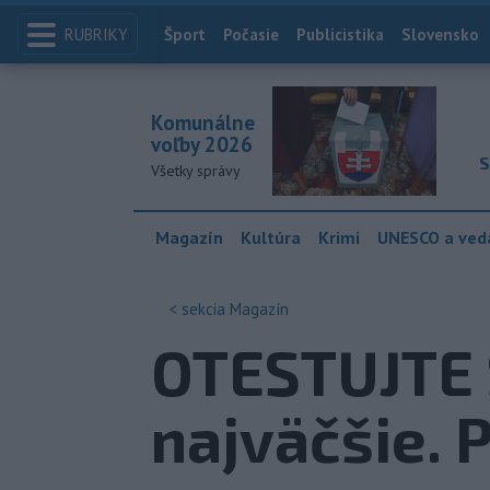
RUBRIKY
Index
Šport
Počasie
Publicistika
Slovensko
Komunálne
voľby 2026
S
Všetky správy
Magazín
Kultúra
Krimi
UNESCO a ved
< sekcia
Magazín
OTESTUJTE S
najväčšie. 