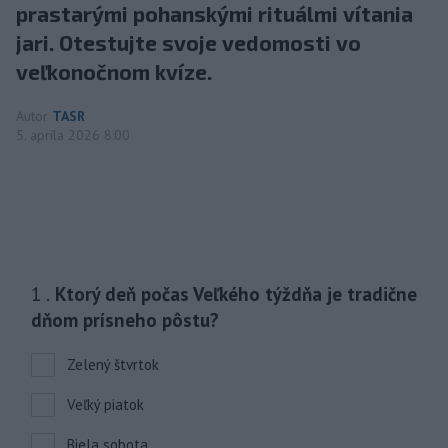
prastarými pohanskými rituálmi vítania
jari. Otestujte svoje vedomosti vo
veľkonočnom kvíze.
Autor
TASR
5. apríla 2026 8:00