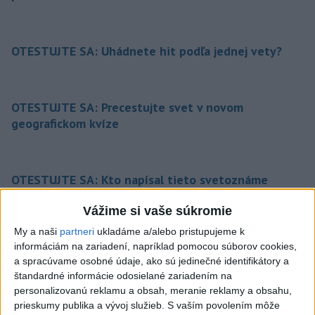
OTESTUJTE SA: Uhádnete hit podľa jednej vety?
OTESTUJTE SA: Precestujte svet v novom
geografickom kvíze
OTESTUJTE SA: Kto napísal tieto svetoznáme
diela?
Vážime si vaše súkromie
My a naši
partneri
ukladáme a/alebo pristupujeme k
informáciám na zariadení, napríklad pomocou súborov cookies,
Zdieľaj na Facebooku
a spracúvame osobné údaje, ako sú jedinečné identifikátory a
štandardné informácie odosielané zariadením na
personalizovanú reklamu a obsah, meranie reklamy a obsahu,
prieskumy publika a vývoj služieb.
S vaším povolením môže