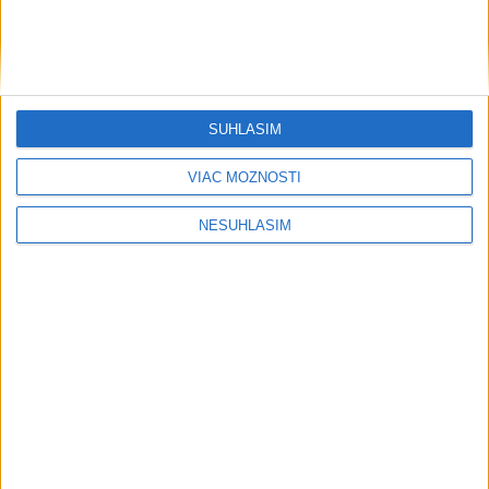
Rodinný deň v Dome ľudového bývania v Šali predstaví
tradičné remeslá
Enviroorganizácie chcú opravu uznesení k zonáciám
SÚHLASÍM
národných parkov
VIAC MOŽNOSTÍ
Exsudca Pavol P. sa má v prípade nepriamej korupcie postaviť
pred súd
NESÚHLASÍM
Zahraničie
Nemecká polícia zadržala Ukrajinca
podozrivého zo špionáže
dnes 12:26
Afganec, ktorý v Mníchove vrazil autom do davu, dostal
TREST
V USA schválili prvú mRNA vakcínu proti chrípke