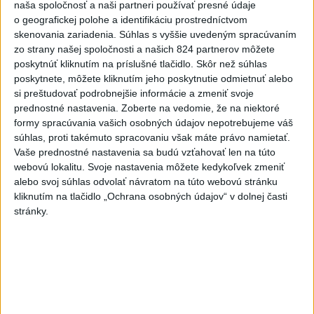
naša spoločnosť a naši partneri používať presné údaje
o geografickej polohe a identifikáciu prostredníctvom
skenovania zariadenia. Súhlas s vyššie uvedeným spracúvaním
zo strany našej spoločnosti a našich 824 partnerov môžete
poskytnúť kliknutím na príslušné tlačidlo. Skôr než súhlas
Neprehliadnite
poskytnete, môžete kliknutím jeho poskytnutie odmietnuť alebo
si preštudovať podrobnejšie informácie a zmeniť svoje
Orbánová telefonovala s Blanárom a
prednostné nastavenia.
Zoberte na vedomie, že na niektoré
Tarabom o pomoci na Dunaji
formy spracúvania vašich osobných údajov nepotrebujeme váš
súhlas, proti takémuto spracovaniu však máte právo namietať.
Vaše prednostné nastavenia sa budú vzťahovať len na túto
TEPLOTNÝ REKORD NA SLOVENSKU:
webovú lokalitu. Svoje nastavenia môžete kedykoľvek zmeniť
Padol v Kamenici nad Hronom
alebo svoj súhlas odvolať návratom na túto webovú stránku
kliknutím na tlačidlo „Ochrana osobných údajov“ v dolnej časti
Filip Kuffa tvrdí, že eurokomisia mu
stránky.
dala za pravdu pri zonácii
Pri horúčavách myslite aj na zvieratá.
Viete, kedy potrebujú pomoc?