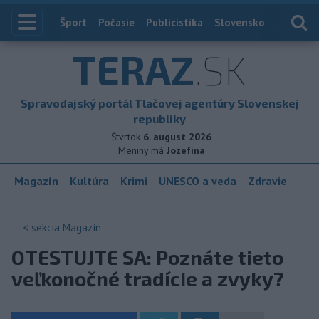
Index
Šport
Počasie
Publicistika
Slovensko
Zahranič
TERAZ
.SK
Spravodajský portál Tlačovej agentúry Slovenskej
republiky
Štvrtok
6. august 2026
Meniny má
Jozefína
Magazín
Kultúra
Krimi
UNESCO a veda
Zdravie
< sekcia
Magazín
OTESTUJTE SA: Poznáte tieto
veľkonočné tradície a zvyky?