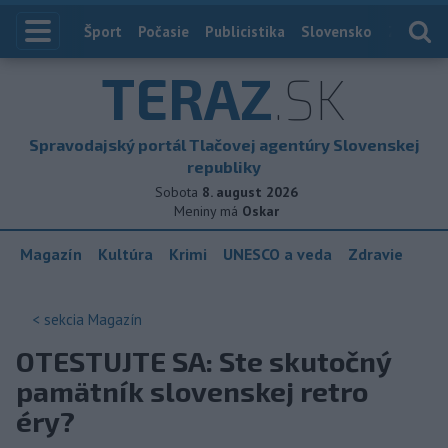
Index
Šport
Počasie
Publicistika
Slovensko
Zahranič
TERAZ
.SK
Spravodajský portál Tlačovej agentúry Slovenskej
republiky
Sobota
8. august 2026
Meniny má
Oskar
Magazín
Kultúra
Krimi
UNESCO a veda
Zdravie
< sekcia
Magazín
OTESTUJTE SA: Ste skutočný
pamätník slovenskej retro
éry?