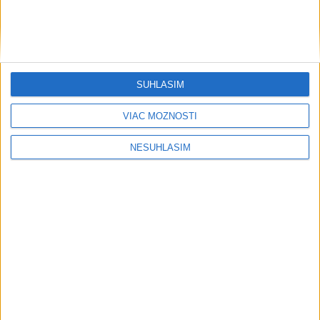
Obchodný schodok Francúzska v júni
klesol
včera 19:40
SÚHLASÍM
Zisk zaisťovne Munich Re v 2. kvartáli vzrástol na vyše 2,2
VIAC MOŽNOSTÍ
mld. eur
NESÚHLASÍM
V. Putin schválil predaj štátneho podielu v letisku
Šeremetievo
Cena zlata pokračuje v raste, priblížila sa k hranici 4350 USD
za uncu
Regióny
Prehliadka Smoleníc predstaví
hradisko, zámok i prírodu Malých
Karpát