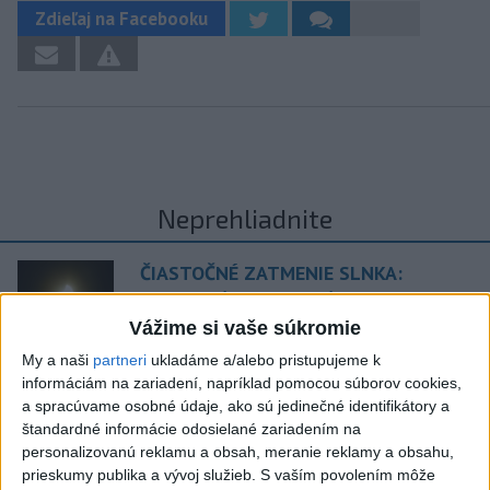
Zdieľaj na Facebooku
Neprehliadnite
ČIASTOČNÉ ZATMENIE SLNKA:
Pozorovať sa bude dať v stredu
Vážime si vaše súkromie
ĎALŠÍ TEPLOTNÝ REKORD: Tentoraz
My a naši
partneri
ukladáme a/alebo pristupujeme k
informáciám na zariadení, napríklad pomocou súborov cookies,
padol v Dolných Plachtinciach
a spracúvame osobné údaje, ako sú jedinečné identifikátory a
štandardné informácie odosielané zariadením na
V Budapešti opäť padol teplotný
personalizovanú reklamu a obsah, meranie reklamy a obsahu,
rekord, tretí za päť týždňov
prieskumy publika a vývoj služieb.
S vaším povolením môže