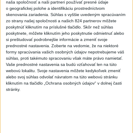
naša spoločnosť a naši partneri používať presné údaje
VIDEO: Umelá inteligencia a robotika
o geografickej polohe a identifikáciu prostredníctvom
pomáhajú už aj záchranárom
skenovania zariadenia. Súhlas s vyššie uvedeným spracúvaním
zo strany našej spoločnosti a našich 824 partnerov môžete
poskytnúť kliknutím na príslušné tlačidlo. Skôr než súhlas
poskytnete, môžete kliknutím jeho poskytnutie odmietnuť alebo
Aktuálne témy:
Kvízy
Podcasty
Rok Ľ.Štúra
si preštudovať podrobnejšie informácie a zmeniť svoje
prednostné nastavenia.
Zoberte na vedomie, že na niektoré
Turizmus
Cestovanie
Rok dobrovoľníctva
formy spracúvania vašich osobných údajov nepotrebujeme váš
súhlas, proti takémuto spracovaniu však máte právo namietať.
Dielo týždňa
Referendum
MS v hokeji
Vaše prednostné nastavenia sa budú vzťahovať len na túto
webovú lokalitu. Svoje nastavenia môžete kedykoľvek zmeniť
alebo svoj súhlas odvolať návratom na túto webovú stránku
Komunálne voľby
kliknutím na tlačidlo „Ochrana osobných údajov“ v dolnej časti
stránky.
HRABKO o výhode Majerského:Mazurek
a Laššáková majú rovnakých voličov