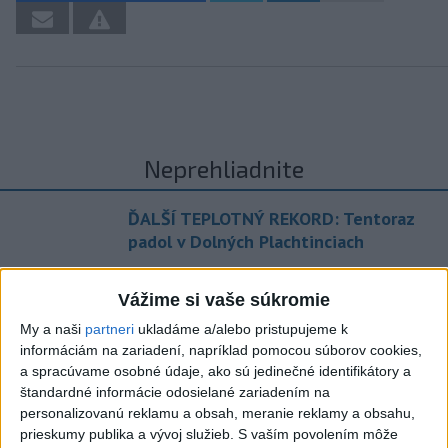
Neprehliadnite
ĎALŠÍ TEPLOTNÝ REKORD: Tentoraz
padol v Dolných Plachtinciach
VIDEO: Umelá inteligencia a robotika
Vážime si vaše súkromie
pomáhajú už aj záchranárom
My a naši
partneri
ukladáme a/alebo pristupujeme k
informáciám na zariadení, napríklad pomocou súborov cookies,
NOVÝ DOMOV: Medveď Artur z
a spracúvame osobné údaje, ako sú jedinečné identifikátory a
košickej zoo odchádza za hranice
štandardné informácie odosielané zariadením na
personalizovanú reklamu a obsah, meranie reklamy a obsahu,
Orbánová telefonovala s Blanárom a
prieskumy publika a vývoj služieb.
S vaším povolením môže