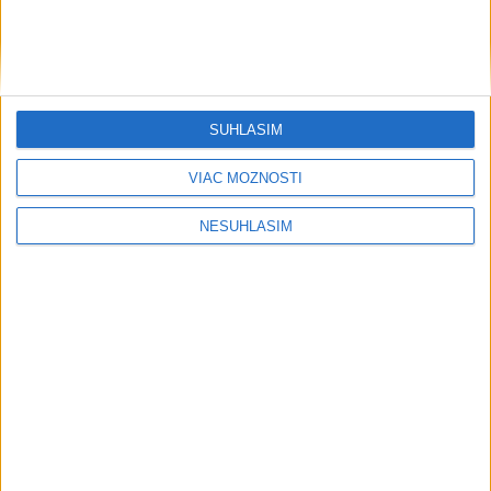
Francúzski vinári sa po požiaroch obávajú dymovej príchute
vo víne
Výbuch bomby nastraženej pri Damasku si vyžiadal obete a
zranených
SÚHLASÍM
USA zaviedli sankcie voči predstaviteľom kubánskych
VIAC MOŽNOSTÍ
ozbrojených síl
NESÚHLASÍM
Ekonomika
Aktivita v britskom stavebníctve
klesla, rozsah poklesu sa spomalil
včera 19:54
Národná banka ČR ponechala kľúčovú úrokovú sadzbu na
pôvodnej úrovni
Údržba diaľnic je v polovici, NDS vyčistila vyše 400