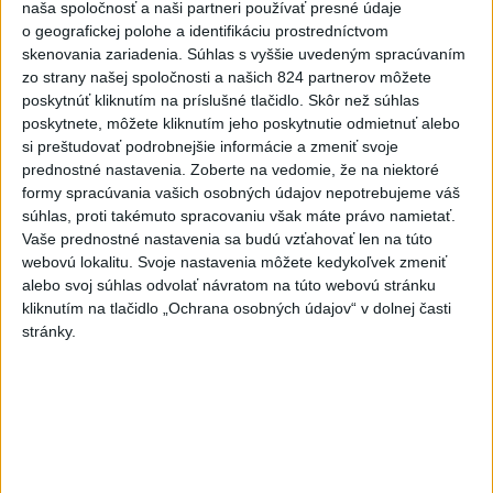
Tarabom o pomoci na Dunaji
naša spoločnosť a naši partneri používať presné údaje
o geografickej polohe a identifikáciu prostredníctvom
skenovania zariadenia. Súhlas s vyššie uvedeným spracúvaním
zo strany našej spoločnosti a našich 824 partnerov môžete
Aktuálne témy:
Kvízy
Podcasty
Rok Ľ.Štúra
poskytnúť kliknutím na príslušné tlačidlo. Skôr než súhlas
poskytnete, môžete kliknutím jeho poskytnutie odmietnuť alebo
Turizmus
Cestovanie
Rok dobrovoľníctva
si preštudovať podrobnejšie informácie a zmeniť svoje
prednostné nastavenia.
Zoberte na vedomie, že na niektoré
Dielo týždňa
Referendum
MS v hokeji
formy spracúvania vašich osobných údajov nepotrebujeme váš
súhlas, proti takémuto spracovaniu však máte právo namietať.
Vaše prednostné nastavenia sa budú vzťahovať len na túto
Komunálne voľby
webovú lokalitu. Svoje nastavenia môžete kedykoľvek zmeniť
alebo svoj súhlas odvolať návratom na túto webovú stránku
kliknutím na tlačidlo „Ochrana osobných údajov“ v dolnej časti
stránky.