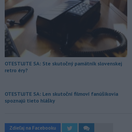
OTESTUJTE SA: Ste skutočný pamätník slovenskej
retro éry?
OTESTUJTE SA: Len skutoční filmoví fanúšikovia
spoznajú tieto hlášky
Zdieľaj na Facebooku