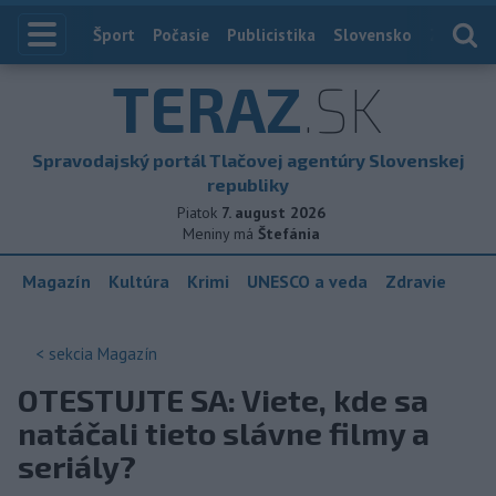
Index
Šport
Počasie
Publicistika
Slovensko
Zahranič
TERAZ
.SK
Spravodajský portál Tlačovej agentúry Slovenskej
republiky
Piatok
7. august 2026
Meniny má
Štefánia
Magazín
Kultúra
Krimi
UNESCO a veda
Zdravie
< sekcia
Magazín
OTESTUJTE SA: Viete, kde sa
natáčali tieto slávne filmy a
seriály?