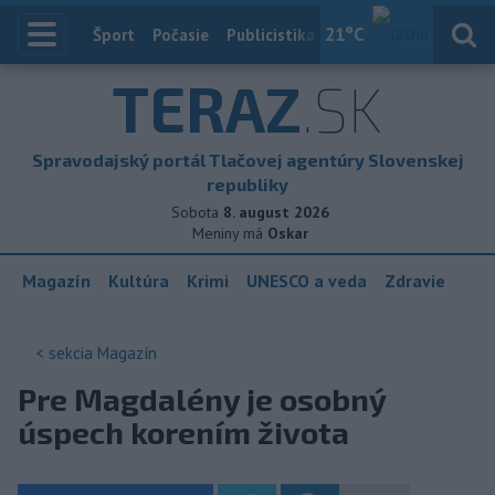
21
°C
Index
Šport
Počasie
Publicistika
Slovensko
Zahranič
TERAZ
.SK
Spravodajský portál Tlačovej agentúry Slovenskej
republiky
Sobota
8. august 2026
Meniny má
Oskar
Magazín
Kultúra
Krimi
UNESCO a veda
Zdravie
< sekcia
Magazín
Pre Magdalény je osobný
úspech korením života