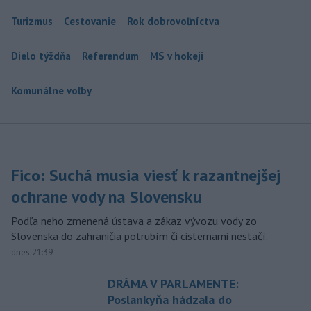
Turizmus
Cestovanie
Rok dobrovoľníctva
Dielo týždňa
Referendum
MS v hokeji
Komunálne voľby
Fico: Suchá musia viesť k razantnejšej
ochrane vody na Slovensku
Podľa neho zmenená ústava a zákaz vývozu vody zo
Slovenska do zahraničia potrubím či cisternami nestačí.
dnes 21:39
DRÁMA V PARLAMENTE:
Poslankyňa hádzala do