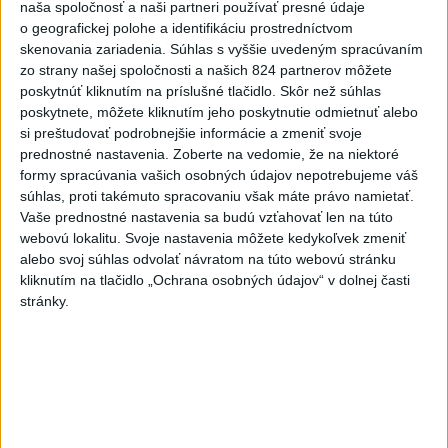
naša spoločnosť a naši partneri používať presné údaje
Vyhlásenia
o geografickej polohe a identifikáciu prostredníctvom
skenovania zariadenia. Súhlas s vyššie uvedeným spracúvaním
Priame prenosy z Národnej rady SR
zo strany našej spoločnosti a našich 824 partnerov môžete
poskytnúť kliknutím na príslušné tlačidlo. Skôr než súhlas
poskytnete, môžete kliknutím jeho poskytnutie odmietnuť alebo
si preštudovať podrobnejšie informácie a zmeniť svoje
Politika na sociálnych sieťach
prednostné nastavenia.
Zoberte na vedomie, že na niektoré
formy spracúvania vašich osobných údajov nepotrebujeme váš
súhlas, proti takémuto spracovaniu však máte právo namietať.
Zobraziť viac
Info
Vaše prednostné nastavenia sa budú vzťahovať len na túto
webovú lokalitu. Svoje nastavenia môžete kedykoľvek zmeniť
alebo svoj súhlas odvolať návratom na túto webovú stránku
Najnovšie videá
Najsledovanejšie videá
kliknutím na tlačidlo „Ochrana osobných údajov“ v dolnej časti
stránky.
R. FICO: ČO SA NEZMESTILO NA
TLAČOVKU LXV.
dnes 18:24
|
Smer - SSD
|
7466
zobrazení
T. Gašpar: Kto odstrihol lacné energie
z východu? Isto ...
dnes 17:56
|
Smer - SSD
|
4680
zobrazení