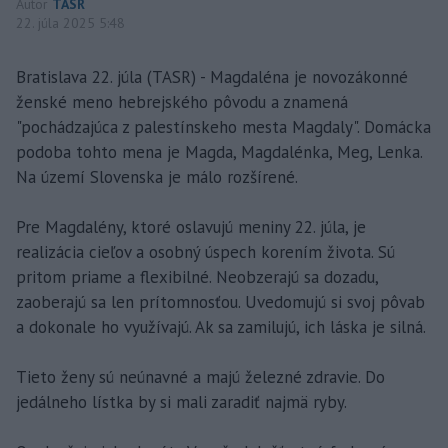
Autor
TASR
22. júla 2025 5:48
Bratislava 22. júla (TASR) - Magdaléna je novozákonné
ženské meno hebrejského pôvodu a znamená
"pochádzajúca z palestínskeho mesta Magdaly". Domácka
podoba tohto mena je Magda, Magdalénka, Meg, Lenka.
Na území Slovenska je málo rozšírené.
Pre Magdalény, ktoré oslavujú meniny 22. júla, je
realizácia cieľov a osobný úspech korením života. Sú
pritom priame a flexibilné. Neobzerajú sa dozadu,
zaoberajú sa len prítomnosťou. Uvedomujú si svoj pôvab
a dokonale ho využívajú. Ak sa zamilujú, ich láska je silná.
Tieto ženy sú neúnavné a majú železné zdravie. Do
jedálneho lístka by si mali zaradiť najmä ryby.