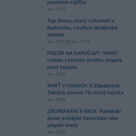
premiéra vajíčka
dnes 20:16
Typ dronu, ktorý vybuchol v
Bulharsku, využíva ukrajinská
armáda
aktualizované
dnes 18:43
,
dnes 19:29
POZOR NA HARÚČAVY: SHMÚ
vydalo výstrahy prvého stupňa
pred teplom
dnes 19:28
SMRŤ V HORÁCH: V Západných
Tatrách zomrel 76-ročný turista
dnes 20:04
ZÁCHRANÁRI V AKCII: Pomáhali
dvom poľským turistkám, obe
utrpeli úrazy
dnes 18:39