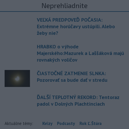
Neprehliadnite
VEĽKÁ PREDPOVEĎ POČASIA:
Extrémne horúčavy ustúpili. Alebo
žeby nie?
HRABKO o výhode
Majerského:Mazurek a Laššáková majú
rovnakých voličov
ČIASTOČNÉ ZATMENIE SLNKA:
Pozorovať sa bude dať v stredu
ĎALŠÍ TEPLOTNÝ REKORD: Tentoraz
padol v Dolných Plachtinciach
Aktuálne témy:
Kvízy
Podcasty
Rok Ľ.Štúra