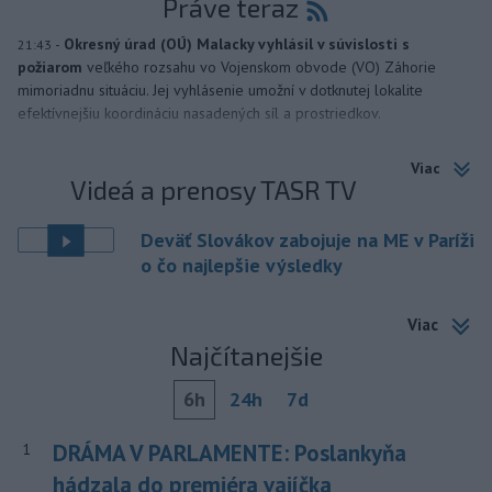
Práve teraz
-
Okresný úrad (OÚ) Malacky vyhlásil v súvislosti s
21:43
požiarom
veľkého rozsahu vo Vojenskom obvode (VO) Záhorie
mimoriadnu situáciu. Jej vyhlásenie umožní v dotknutej lokalite
efektívnejšiu koordináciu nasadených síl a prostriedkov.
Viac
Videá a prenosy TASR TV
Deväť Slovákov zabojuje na ME v Paríži
o čo najlepšie výsledky
Viac
Najčítanejšie
6h
24h
7d
DRÁMA V PARLAMENTE: Poslankyňa
1
hádzala do premiéra vajíčka