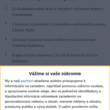
2
Do Bulharska vnikol dron a vybuchol v blízkosti hraníc s
Rumunskom
3
V blízkosti Vojenského technického a skúšobného ústavu
Záhorie HORÍ
4
Očovská folklórna hruda tradične privítala domáce
folklórne kolektívy
5
Kúpele Brusno pripravujú 19. ročník festivalu Jozefa
Bednárika
6
ČIASTOČNÉ ZATMENIE SLNKA: Pozorovať sa bude dať v
Vážime si vaše súkromie
stredu
My a naši
partneri
ukladáme a/alebo pristupujeme k
7
SMRŤ V HORÁCH: V Západných Tatrách zomrel 76-ročný
informáciám na zariadení, napríklad pomocou súborov cookies,
a spracúvame osobné údaje, ako sú jedinečné identifikátory a
turista
štandardné informácie odosielané zariadením na
personalizovanú reklamu a obsah, meranie reklamy a obsahu,
Najnovšie správy na Teraz.sk
prieskumy publika a vývoj služieb.
S vaším povolením môže