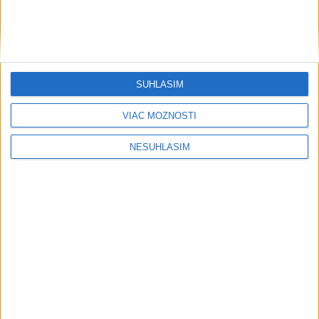
SÚHLASÍM
VIAC MOŽNOSTÍ
NESÚHLASÍM
....