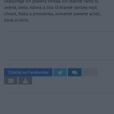
Ovplyvňuje ich planéta Venuša. Ich šťastné farby sú
zelená, biela, ružová a žltá. Ochranné rastliny myší
chvost, fialka a prvosienka, ochranné kamene achát,
koral a citrín.
Zdieľaj na Facebooku