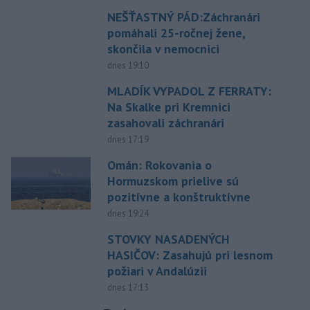
NEŠŤASTNÝ PÁD:Záchranári
pomáhali 25-ročnej žene,
skončila v nemocnici
dnes 19:10
MLADÍK VYPADOL Z FERRATY:
Na Skalke pri Kremnici
zasahovali záchranári
dnes 17:19
Omán: Rokovania o
Hormuzskom prielive sú
pozitívne a konštruktívne
dnes 19:24
STOVKY NASADENÝCH
HASIČOV: Zasahujú pri lesnom
požiari v Andalúzii
dnes 17:13