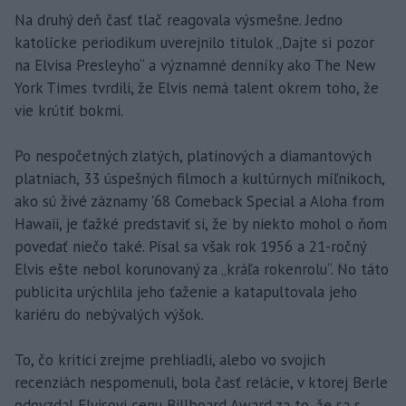
Na druhý deň časť tlač reagovala výsmešne. Jedno
katolícke periodikum uverejnilo titulok „Dajte si pozor
na Elvisa Presleyho“ a významné denníky ako The New
York Times tvrdili, že Elvis nemá talent okrem toho, že
vie krútiť bokmi.
Po nespočetných zlatých, platinových a diamantových
platniach, 33 úspešných filmoch a kultúrnych míľnikoch,
ako sú živé záznamy '68 Comeback Special a Aloha from
Hawaii, je ťažké predstaviť si, že by niekto mohol o ňom
povedať niečo také. Písal sa však rok 1956 a 21-ročný
Elvis ešte nebol korunovaný za „kráľa rokenrolu“. No táto
publicita urýchlila jeho ťaženie a katapultovala jeho
kariéru do nebývalých výšok.
To, čo kritici zrejme prehliadli, alebo vo svojich
recenziách nespomenuli, bola časť relácie, v ktorej Berle
odovzdal Elvisovi cenu Billboard Award za to, že sa s