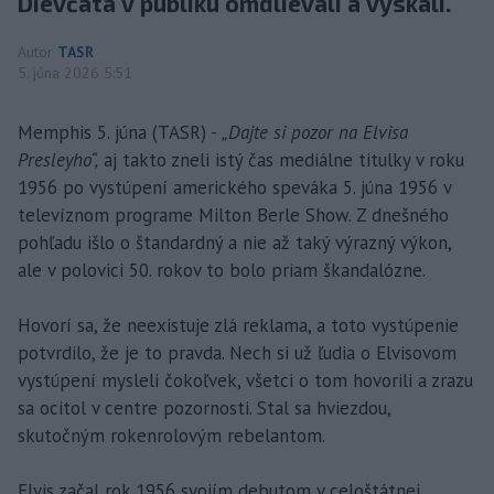
Dievčatá v publiku omdlievali a výskali.
Autor
TASR
5. júna 2026 5:51
Memphis 5. júna (TASR) -
„Dajte si pozor na Elvisa
Presleyho“,
aj takto zneli istý čas mediálne titulky v roku
1956 po vystúpení amerického speváka 5. júna 1956 v
televíznom programe Milton Berle Show. Z dnešného
pohľadu išlo o štandardný a nie až taký výrazný výkon,
ale v polovici 50. rokov to bolo priam škandalózne.
Hovorí sa, že neexistuje zlá reklama, a toto vystúpenie
potvrdilo, že je to pravda. Nech si už ľudia o Elvisovom
vystúpení mysleli čokoľvek, všetci o tom hovorili a zrazu
sa ocitol v centre pozornosti. Stal sa hviezdou,
skutočným rokenrolovým rebelantom.
Elvis začal rok 1956 svojím debutom v celoštátnej