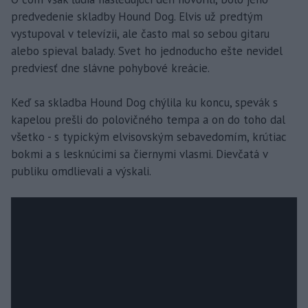
predvedenie skladby Hound Dog. Elvis už predtým
vystupoval v televízii, ale často mal so sebou gitaru
alebo spieval balady. Svet ho jednoducho ešte nevidel
predviesť dne slávne pohybové kreácie.
Keď sa skladba Hound Dog chýlila ku koncu, spevák s
kapelou prešli do polovičného tempa a on do toho dal
všetko - s typickým elvisovským sebavedomím, krútiac
bokmi a s lesknúcimi sa čiernymi vlasmi. Dievčatá v
publiku omdlievali a výskali.