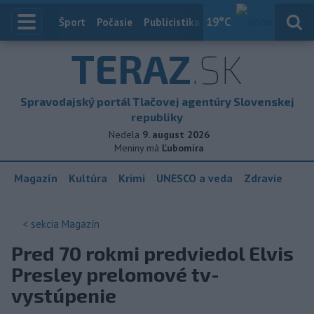
19
°C
Index
Šport
Počasie
Publicistika
Slovensko
Zahranič
TERAZ
.SK
Spravodajský portál Tlačovej agentúry Slovenskej
republiky
Nedela
9. august 2026
Meniny má
Ľubomíra
Magazín
Kultúra
Krimi
UNESCO a veda
Zdravie
< sekcia
Magazín
Pred 70 rokmi predviedol Elvis
Presley prelomové tv-
vystúpenie