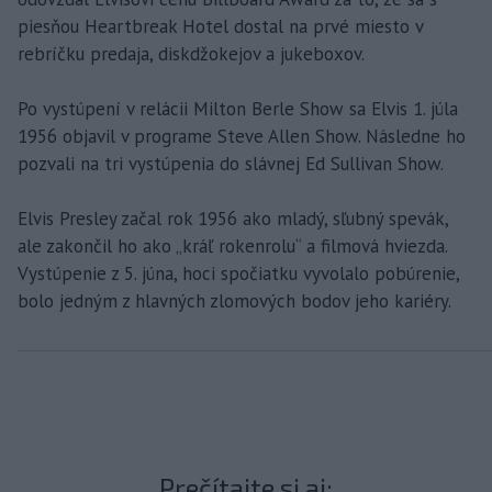
piesňou Heartbreak Hotel dostal na prvé miesto v
rebríčku predaja, diskdžokejov a jukeboxov.
Po vystúpení v relácii Milton Berle Show sa Elvis 1. júla
1956 objavil v programe Steve Allen Show. Následne ho
pozvali na tri vystúpenia do slávnej Ed Sullivan Show.
Elvis Presley začal rok 1956 ako mladý, sľubný spevák,
ale zakončil ho ako „kráľ rokenrolu“ a filmová hviezda.
Vystúpenie z 5. júna, hoci spočiatku vyvolalo pobúrenie,
bolo jedným z hlavných zlomových bodov jeho kariéry.
Prečítajte si aj: