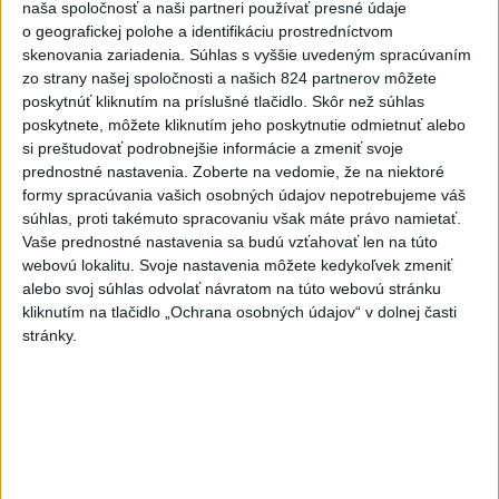
naša spoločnosť a naši partneri používať presné údaje
o geografickej polohe a identifikáciu prostredníctvom
skenovania zariadenia. Súhlas s vyššie uvedeným spracúvaním
zo strany našej spoločnosti a našich 824 partnerov môžete
poskytnúť kliknutím na príslušné tlačidlo. Skôr než súhlas
poskytnete, môžete kliknutím jeho poskytnutie odmietnuť alebo
si preštudovať podrobnejšie informácie a zmeniť svoje
Po polroku obnovia nakrúcanie filmu o Elvisovi s
prednostné nastavenia.
Zoberte na vedomie, že na niektoré
Tomom Hanksom
formy spracúvania vašich osobných údajov nepotrebujeme váš
súhlas, proti takémuto spracovaniu však máte právo namietať.
Vaše prednostné nastavenia sa budú vzťahovať len na túto
webovú lokalitu. Svoje nastavenia môžete kedykoľvek zmeniť
Zdieľaj na Facebooku
alebo svoj súhlas odvolať návratom na túto webovú stránku
kliknutím na tlačidlo „Ochrana osobných údajov“ v dolnej časti
stránky.
Neprehliadnite