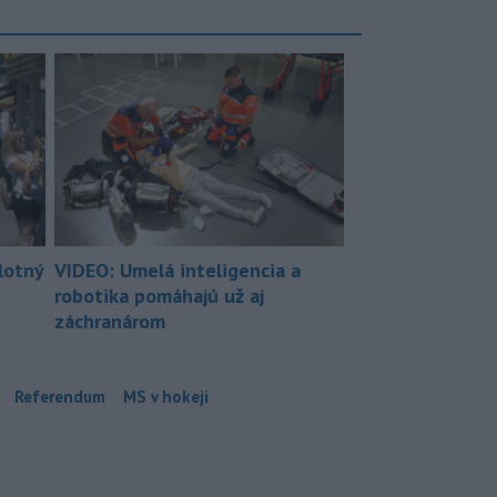
lotný
VIDEO: Umelá inteligencia a
robotika pomáhajú už aj
záchranárom
Referendum
MS v hokeji