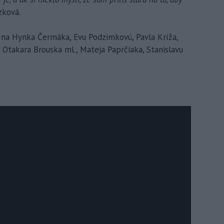
ízková.
ť na Hynka Čermáka, Evu Podzimkovú, Pavla Kríža,
Otakara Brouska ml., Mateja Paprčiaka, Stanislavu