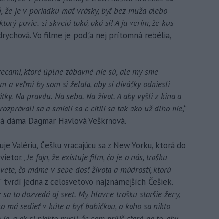
ň, že je v poriadku mať vrásky, byť bez muža alebo
ktorý povie: si skvelá taká, aká si! A ja verím, že kus
ychová. Vo filme je podľa nej prítomná rebélia,
vecami, ktoré úplne zábavné nie sú, ale my sme
 a veľmi by som si želala, aby si diváčky odniesli
tky. Na pravdu. Na seba. Na život. A aby vyšli z kina a
ozprávali sa a smiali sa a cítili sa tak ako už dlho nie
,“
rvá dáma Dagmar Havlová Veškrnová.
je Valériu, Češku vracajúcu sa z New Yorku, ktorá do
vietor. „
Je fajn, že existuje film, čo je o nás, trošku
 svete, čo máme v sebe dosť života a múdrosti, ktorú
,“ tvrdí jedna z celosvetovo najznámejších Češiek.
z sa to dozvedá aj svet. My, hlavne trošku staršie ženy,
o má sedieť v kúte a byť babičkou, o koho sa nikto
je, a ak si niekto myslí, že som príliš stará na to, aby