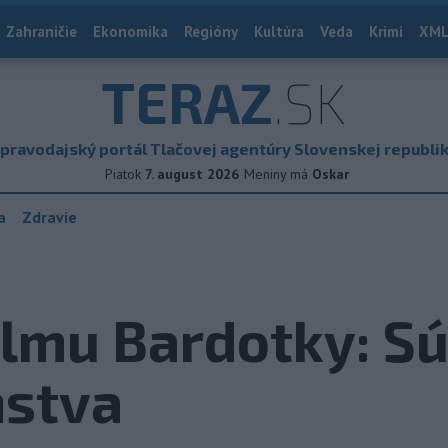
Zahraničie
Ekonomika
Regióny
Kultúra
Veda
Krimi
XML
TERAZ
.SK
pravodajský portál Tlačovej agentúry Slovenskej republi
Piatok
7. august 2026
Meniny má
Oskar
a
Zdravie
ilmu Bardotky: S
nstva