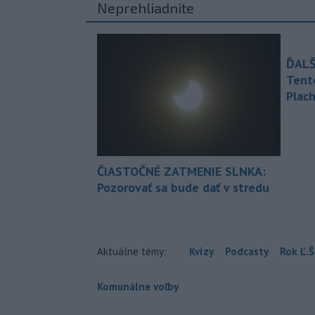
Neprehliadnite
ĎALŠ
Tent
Plach
ČIASTOČNÉ ZATMENIE SLNKA:
Pozorovať sa bude dať v stredu
Aktuálne témy:
Kvízy
Podcasty
Rok Ľ.Š
Komunálne voľby