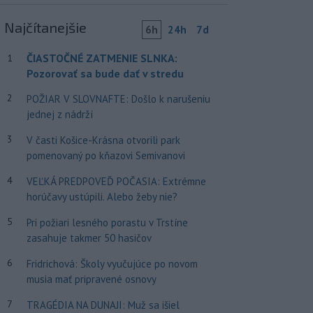
Najčítanejšie
6h
24h
7d
ČIASTOČNÉ ZATMENIE SLNKA:
1
Pozorovať sa bude dať v stredu
2
POŽIAR V SLOVNAFTE: Došlo k narušeniu
jednej z nádrží
3
V časti Košice-Krásna otvorili park
pomenovaný po kňazovi Semivanovi
4
VEĽKÁ PREDPOVEĎ POČASIA: Extrémne
horúčavy ustúpili. Alebo žeby nie?
5
Pri požiari lesného porastu v Trstíne
zasahuje takmer 50 hasičov
6
Fridrichová: Školy vyučujúce po novom
musia mať pripravené osnovy
7
TRAGÉDIA NA DUNAJI: Muž sa išiel