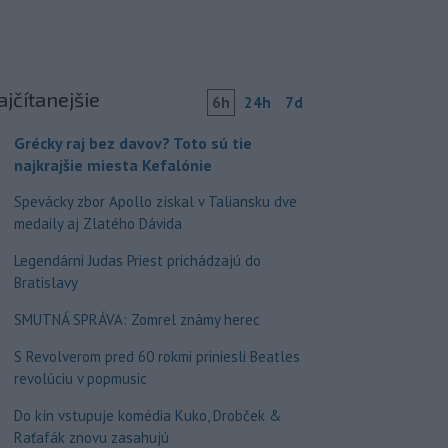
ajčítanejšie
6h
24h
7d
Grécky raj bez davov? Toto sú tie
najkrajšie miesta Kefalónie
Spevácky zbor Apollo získal v Taliansku dve
medaily aj Zlatého Dávida
Legendárni Judas Priest prichádzajú do
Bratislavy
SMUTNÁ SPRÁVA: Zomrel známy herec
S Revolverom pred 60 rokmi priniesli Beatles
revolúciu v popmusic
Do kín vstupuje komédia Kuko, Drobček &
Raťafák znovu zasahujú