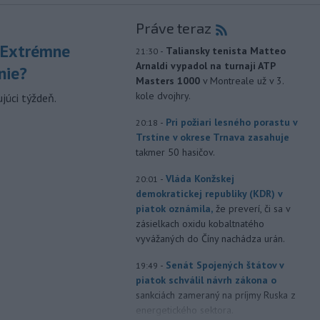
Práve teraz
 Extrémne
-
Taliansky tenista Matteo
21:30
Arnaldi vypadol na turnaji ATP
nie?
Masters 1000
v Montreale už v 3.
kole dvojhry.
júci týždeň.
-
Pri požiari lesného porastu v
20:18
Trstíne v okrese Trnava zasahuje
takmer 50 hasičov.
-
Vláda Konžskej
20:01
demokratickej republiky (KDR) v
piatok oznámila,
že preverí, či sa v
zásielkach oxidu kobaltnatého
vyvážaných do Číny nachádza urán.
-
Senát Spojených štátov v
19:49
piatok schválil návrh zákona o
sankciách zameraný na príjmy Ruska z
energetického sektora.