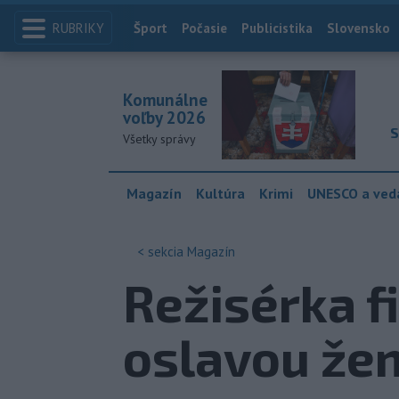
RUBRIKY
Index
Šport
Počasie
Publicistika
Slovensko
Komunálne
voľby 2026
S
Všetky správy
Magazín
Kultúra
Krimi
UNESCO a ved
< sekcia
Magazín
Režisérka f
oslavou že