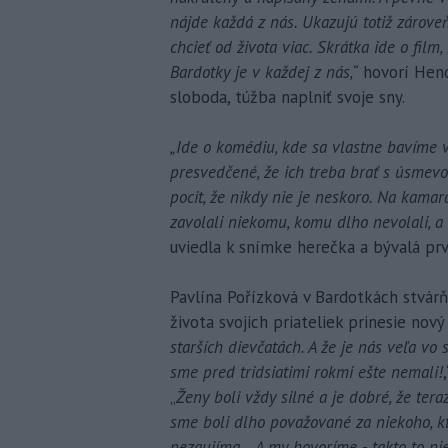
nájde každá z nás. Ukazujú totiž zárove
chcieť od života viac. Skrátka ide o film, 
Bardotky je v každej z nás,“
hovorí Hendr
sloboda, túžba naplniť svoje sny.
„Ide o komédiu, kde sa vlastne bavíme 
presvedčené, že ich treba brať s úsmevom
pocit, že nikdy nie je neskoro. Na kamará
zavolali niekomu, komu dlho nevolali, a r
uviedla k snímke herečka a bývalá p
Pavlína Pořízková v Bardotkách stvárňu
života svojich priateliek prinesie nový 
starších dievčatách. A že je nás veľa vo
sme pred tridsiatimi rokmi ešte nemali!
„
Ženy boli vždy silné a je dobré, že tera
sme boli dlho považované za niekoho, kt
nezaujíma... A my hovoríme - takto to nie 