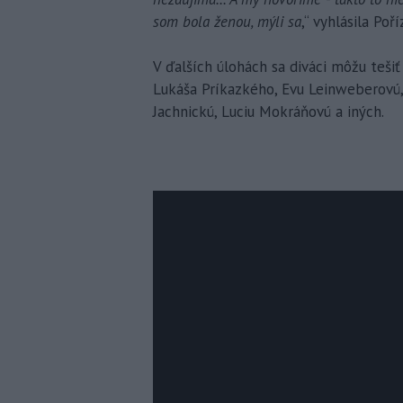
som bola ženou, mýli sa
,“ vyhlásila Poř
V ďalších úlohách sa diváci môžu teši
Lukáša Príkazkého, Evu Leinweberovú, 
Jachnickú, Luciu Mokráňovú a iných.