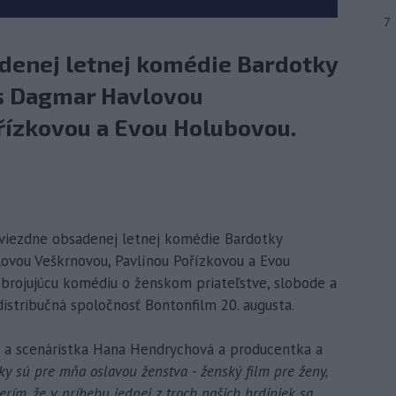
7
denej letnej komédie Bardotky
u s Dagmar Havlovou
řízkovou a Evou Holubovou.
 hviezdne obsadenej letnej komédie Bardotky
vlovou Veškrnovou, Pavlínou Pořízkovou a Evou
brojujúcu komédiu o ženskom priateľstve, slobode a
distribučná spoločnosť Bontonfilm 20. augusta.
ka a scenáristka Hana Hendrychová a producentka a
ky sú pre mňa oslavou ženstva - ženský film pre ženy,
rím, že v príbehu jednej z troch našich hrdiniek sa