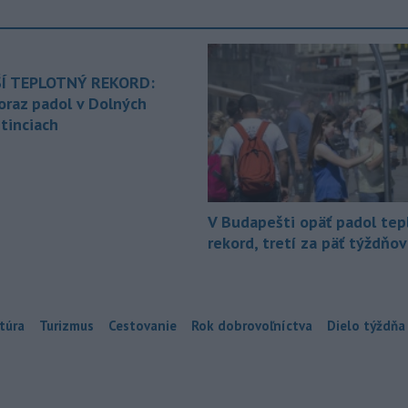
Í TEPLOTNÝ REKORD:
oraz padol v Dolných
tinciach
V Budapešti opäť padol tep
rekord, tretí za päť týždňov
túra
Turizmus
Cestovanie
Rok dobrovoľníctva
Dielo týždňa