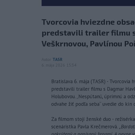
Tvorcovia hviezdne obsa
predstavili trailer film
Veškrnovou, Pavlínou Po
Autor
TASR
6. mája 2026 15:34
Bratislava 6. mája (TASR) - Tvorcovia
predstavili trailer filmu s Dagmar Ha
Holubovou. „Nespútanú, úprimnú a odz
odvahe žiť podľa seba“ uvedie do kín 
Za filmom stojí ženské duo - režisér
scenáristka Pavla Krečmerová.
„Bardot
nakrútený a napísaný ženami. A pevne ve