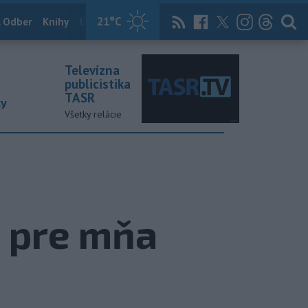
21
°C
 Odber
Knihy
Útulkovo
Magazín
News Now
Archív
TASR
Televízna
publicistika
TASR
ky
Všetky relácie
ú pre mňa