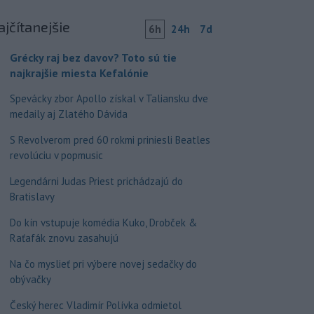
ajčítanejšie
6h
24h
7d
Grécky raj bez davov? Toto sú tie
najkrajšie miesta Kefalónie
Spevácky zbor Apollo získal v Taliansku dve
medaily aj Zlatého Dávida
S Revolverom pred 60 rokmi priniesli Beatles
revolúciu v popmusic
Legendárni Judas Priest prichádzajú do
Bratislavy
Do kín vstupuje komédia Kuko, Drobček &
Raťafák znovu zasahujú
Na čo myslieť pri výbere novej sedačky do
obývačky
Český herec Vladimír Polívka odmietol