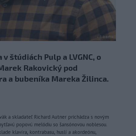
 v štúdiách Pulp a LVGNC, o
 Marek Rakovický pod
a a bubeníka Mareka Žilinca.
pevák a skladateľ Richard Autner prichádza s novým
chytľavú popovú melódiu so šansónovou noblesou.
ade klavíra, kontrabasu, huslí a akordeónu,