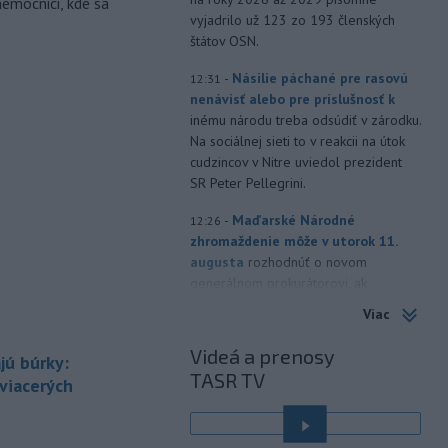
nemocnici, kde sa
vyjadrilo už 123 zo 193 členských
štátov OSN.
-
Násilie páchané pre rasovú
12:31
nenávisť alebo pre príslušnosť k
inému národu treba odsúdiť v zárodku.
Na sociálnej sieti to v reakcii na útok
cudzincov v Nitre uviedol prezident
SR Peter Pellegrini.
-
Maďarské Národné
12:26
zhromaždenie môže v utorok 11.
augusta
rozhodnúť o novom
generálnom prokurátorovi, ak
parlament schváli skrátenie jeho
Viac
šesťmesačnej výpovednej lehoty.
Videá a prenosy
jú búrky:
-
Silné búrky vo štvrtok
12:00
TASR TV
vyvolali v hornatých oblastiach
 viacerých
západného
Rakúska povodne a
zosuvy pôdy.