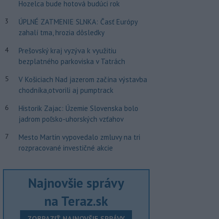
Hozelca bude hotová budúci rok
3
ÚPLNÉ ZATMENIE SLNKA: Časť Európy
zahalí tma, hrozia dôsledky
4
Prešovský kraj vyzýva k využitiu
bezplatného parkoviska v Tatrách
5
V Košiciach Nad jazerom začína výstavba
chodníka,otvorili aj pumptrack
6
Historik Zajac: Územie Slovenska bolo
jadrom poľsko-uhorských vzťahov
7
Mesto Martin vypovedalo zmluvy na tri
rozpracované investičné akcie
Najnovšie správy
na Teraz.sk
ZOBRAZIŤ NAJNOVŠIE SPRÁVY