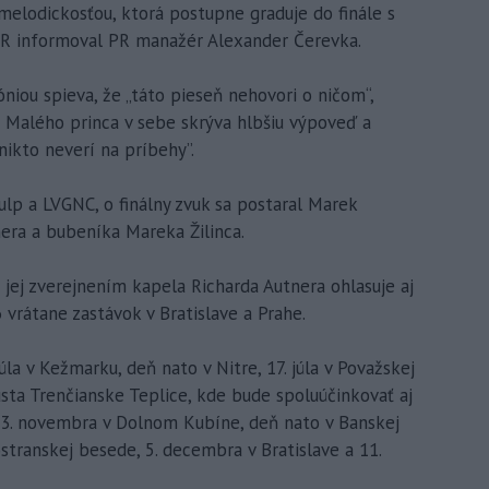
melodickosťou, ktorá postupne graduje do finále s
R informoval PR manažér Alexander Čerevka.
niou spieva, že „táto pieseň nehovori o ničom“,
o Malého princa v sebe skrýva hlbšiu výpoveď a
nikto neverí na príbehy”.
ulp a LVGNC, o finálny zvuk sa postaral Marek
era a bubeníka Mareka Žilinca.
jej zverejnením kapela Richarda Autnera ohlasuje aj
vrátane zastávok v Bratislave a Prahe.
úla v Kežmarku, deň nato v Nitre, 17. júla v Považskej
usta Trenčianske Teplice, kde bude spoluúčinkovať aj
3. novembra v Dolnom Kubíne, deň nato v Banskej
stranskej besede, 5. decembra v Bratislave a 11.