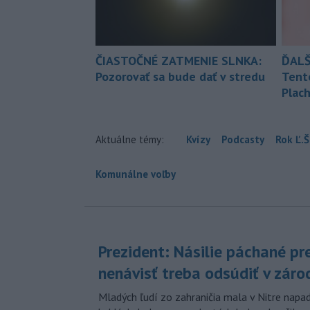
ČIASTOČNÉ ZATMENIE SLNKA:
ĎALŠ
Pozorovať sa bude dať v stredu
Tent
Plach
Aktuálne témy:
Kvízy
Podcasty
Rok Ľ.Š
Komunálne voľby
Prezident: Násilie páchané pr
nenávisť treba odsúdiť v záro
Mladých ľudí zo zahraničia mala v Nitre napa