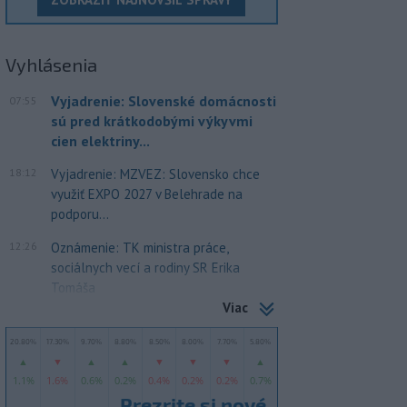
Vyhlásenia
Vyjadrenie: Slovenské domácnosti
07:55
sú pred krátkodobými výkyvmi
cien elektriny...
18:12
Vyjadrenie: MZVEZ: Slovensko chce
využiť EXPO 2027 v Belehrade na
podporu...
12:26
Oznámenie: TK ministra práce,
sociálnych vecí a rodiny SR Erika
Tomáša
Viac