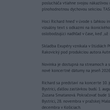
poslucháča vtiahne svojou nákazlivou 
plnohodnotnou dychovou sekciou. TAS
Hoci Richard hneď v úvode s ľahkou iró
vizuálny text s odkazmi na ikonickéh
oslobodzujúci nadhľad v čase, keď „už 
Skladba Exupéry vznikala v štúdiách P
Rakovický pod produkciou autora Autn
Novinka je dostupná na streamoch a s 
nové koncertné dátumy na jeseň 2026 
Richard sa predstaví na koncerte 10. j
Bystrici, ďalšou zastávkou budú 1. aug
Zuzana Smatanová. Pokračovať bude 1
Bystrici, 28. novembra v pražskej Malo
decembra v Košiciach.