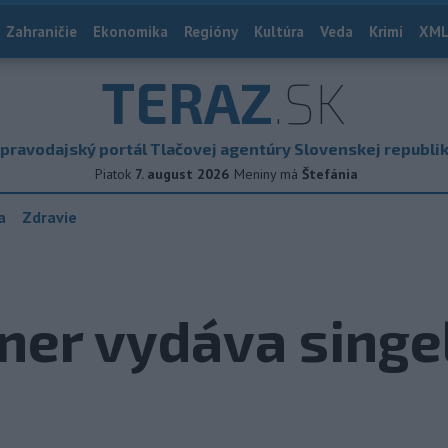
Zahraničie
Ekonomika
Regióny
Kultúra
Veda
Krimi
XML
TERAZ
.SK
pravodajský portál Tlačovej agentúry Slovenskej republi
Piatok
7. august 2026
Meniny má
Štefánia
a
Zdravie
ner vydáva singe