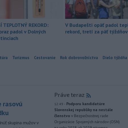
Í TEPLOTNÝ REKORD:
V Budapešti opäť padol tep
oraz padol v Dolných
rekord, tretí za päť týždňov
tinciach
túra
Turizmus
Cestovanie
Rok dobrovoľníctva
Dielo týždňa
Práve teraz
e rasovú
-
Podporu kandidatúre
12:49
Slovenskej republiky na nestále
dku
členstvo
v Bezpečnostnej rade
Organizácie Spojených národov (OSN)
dnúť skupina mužov v
na roky 2028 až 2029 písomne