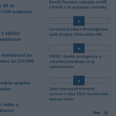
Deväť Slovákov zabojuje na ME
-
Slovenský
11:51
u SR do
v Paríži o čo najlepšie výsledky
hydrometeorologický ústav (SHMÚ)
y OSN podporilo
varuje v piatok
pred búrkami vo
viacerých okresoch stredného a
východného Slovenska. Vydal preto
Forsterovú čaká v Birminghame
výstrahu prvého stupňa.
 V SEREDI:
opäť dvojboj, Volka piate ME
ínedžeroch
-
Ministerstvo vnútra (MV) SR
11:18
požiada Národný bezpečnostný
úrad
(NBÚ) o nezávislé odborné posúdenie
 domácností po
VIDEO: Umelá inteligencia a
dodaných radarových zariadení, ktoré
omoc za 250.000
robotika pomáhajú už aj
sú v pilotnej prevádzke.
záchranárom
-
Pre pretrvávajúce sucho,
11:03
horúčavy a nedostatok pitnej vody
rozbila skupinu
boli do odvolania vyhlásené
mimoriadne situácie v obciach Nižný
dzačov
Ceny vybraných kŕmnych
Čaj a Vyšný Čaj v okrese Košice-okolie.
surovín v roku 2025 medziročne
mierne klesli
-
Od piatku do nedele (9. 8.)
10:59
t môže o
do ukončenia premávky bude z
átorovi
Viac
dôvodu
hudobného festivalu