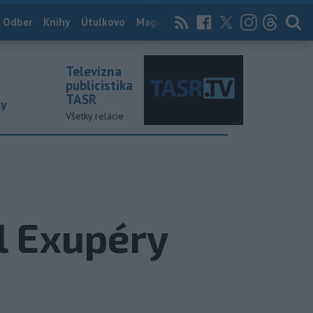
 Odber
Knihy
Útulkovo
Magazín
News Now
Archív
TASR
Televízna
publicistika
TASR
ky
Všetky relácie
l Exupéry