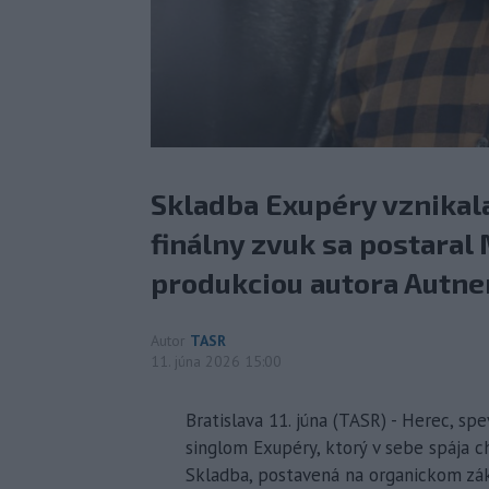
Skladba Exupéry vznikala
finálny zvuk sa postaral
produkciou autora Autner
Autor
TASR
11. júna 2026 15:00
Bratislava 11. júna (TASR) - Herec, s
singlom Exupéry, ktorý v sebe spája 
Skladba, postavená na organickom zákl