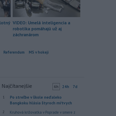
lotný
VIDEO: Umelá inteligencia a
robotika pomáhajú už aj
záchranárom
Referendum
MS v hokeji
Najčítanejšie
6h
24h
7d
Po streľbe v škole neďaleko
1
Bangkoku hlásia štyroch mŕtvych
2
Kruhová križovatka v Poprade v smere z