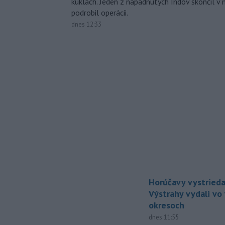
kuklách. Jeden z napadnutých Indov skončil v 
podrobil operácii.
dnes 12:33
Horúčavy vystrieda
Výstrahy vydali vo
okresoch
dnes 11:55