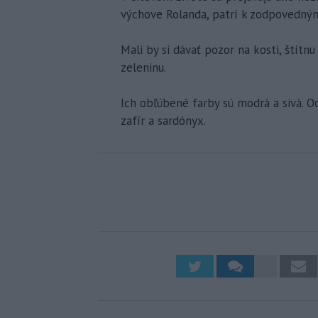
výchove Rolanda, patrí k zodpovedným
Mali by si dávať pozor na kosti, štít
zeleninu.
Ich obľúbené farby sú modrá a sivá. O
zafír a sardónyx.