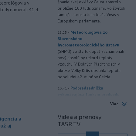
španielskej exklávy Ceuta zomrelo
eteorológovia v
približne 100 ľudí, oznámil vo štvrtok
tedy namerali 41,4
tamojší starosta Juan Jesús Vivas v
Európskom parlamente.
-
Meteorológovia zo
15:25
Slovenského
hydrometeorologického ústavu
(SHMÚ) vo štvrtok opäť zaznamenali
nový absolútny rekord teploty
vzduchu. V Dolných Plachtinciach v
okrese Veľký Krtíš dosiahla teplota
popoludní 42 stupňov Celzia.
-
Podpredsedníčka
13:41
vykonávajúca funkciu predsedu
maďarského
Národného
Viac
zhromaždenia Anikó Hallerová
Nagyová vo štvrtok oznámila, že v
Videá a prenosy
igencia a
súlade s návrhom poslaneckého klubu
TASR TV
už aj
vládnej strany Tisza rozhodne
zákonodarný zbor o novej hlave štátu