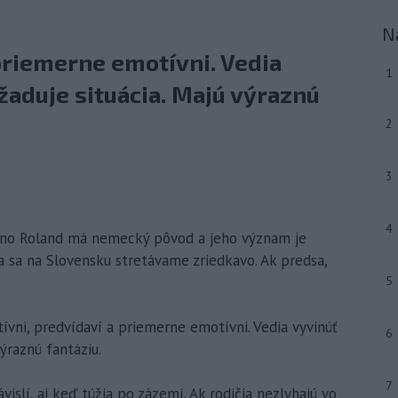
N
 priemerne emotívni. Vedia
1
vyžaduje situácia. Majú výraznú
2
3
4
meno Roland má nemecký pôvod a jeho význam je
na sa na Slovensku stretávame zriedkavo. Ak predsa,
5
ívni, predvídaví a priemerne emotívni. Vedia vyvinúť
6
výraznú fantáziu.
7
vislí, aj keď túžia po zázemí. Ak rodičia nezlyhajú vo