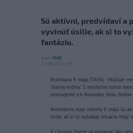
Sú aktívni, predvídaví a
vyvinúť úsilie, ak si to 
fantáziu.
Autor
TASR
9. mája 2026 5:43
Bratislava 9. mája (TASR) - Mužské 
"slávny hrdina". S nositeľmi tohto me
oslovujeme ich Rolandko, Rolo, Rolino.
Rolandovia majú meniny 9. mája. Sú akt
úsilie, ak si to vyžaduje situácia. Majú 
V citovom živote sa prejavujú ako nezá