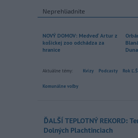
Neprehliadnite
NOVÝ DOMOV: Medveď Artur z
Orbá
košickej zoo odchádza za
Blan
hranice
Duna
Aktuálne témy:
Kvízy
Podcasty
Rok Ľ.Š
Komunálne voľby
ĎALŠÍ TEPLOTNÝ REKORD: Ten
Dolných Plachtinciach