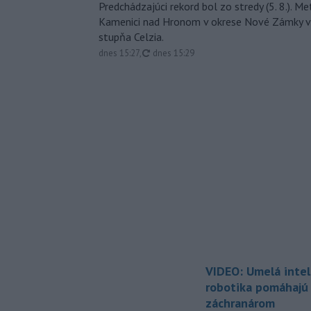
Predchádzajúci rekord bol zo stredy (5. 8.). M
Kamenici nad Hronom v okrese Nové Zámky v
stupňa Celzia.
aktualizované
dnes 15:27
,
dnes 15:29
VIDEO: Umelá intel
robotika pomáhajú 
záchranárom