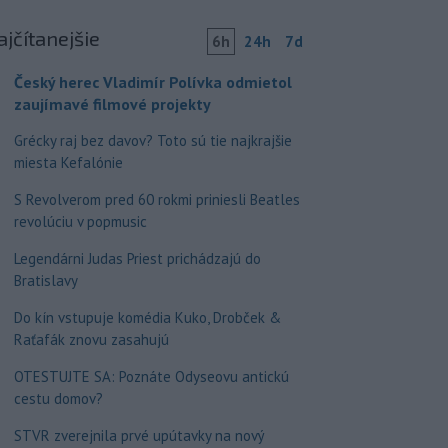
ajčítanejšie
6h
24h
7d
Český herec Vladimír Polívka odmietol
zaujímavé filmové projekty
Grécky raj bez davov? Toto sú tie najkrajšie
miesta Kefalónie
S Revolverom pred 60 rokmi priniesli Beatles
revolúciu v popmusic
Legendárni Judas Priest prichádzajú do
Bratislavy
Do kín vstupuje komédia Kuko, Drobček &
Raťafák znovu zasahujú
OTESTUJTE SA: Poznáte Odyseovu antickú
cestu domov?
STVR zverejnila prvé upútavky na nový