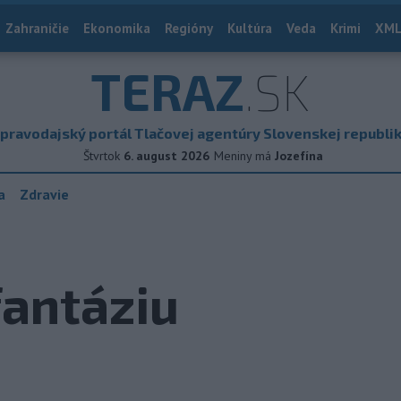
Zahraničie
Ekonomika
Regióny
Kultúra
Veda
Krimi
XML
TERAZ
.SK
pravodajský portál Tlačovej agentúry Slovenskej republi
Štvrtok
6. august 2026
Meniny má
Jozefína
a
Zdravie
fantáziu