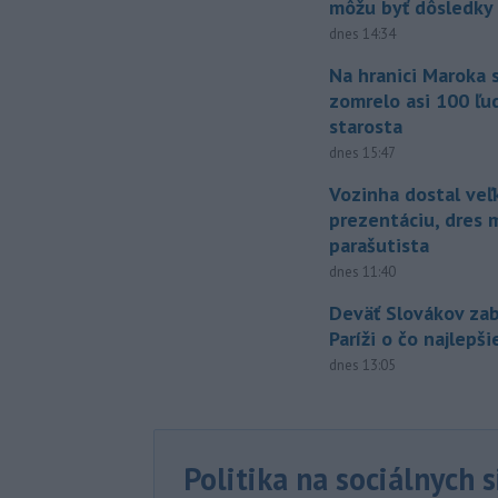
môžu byť dôsledky
dnes 14:34
Na hranici Maroka 
zomrelo asi 100 ľu
starosta
dnes 15:47
Vozinha dostal veľ
prezentáciu, dres 
parašutista
dnes 11:40
Deväť Slovákov zab
Paríži o čo najlepš
dnes 13:05
Politika na sociálnych 