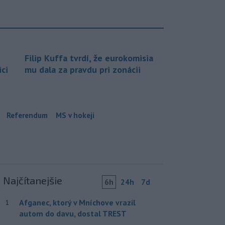
Filip Kuffa tvrdí, že eurokomisia
ci
mu dala za pravdu pri zonácii
Referendum
MS v hokeji
Najčítanejšie
6h
24h
7d
Afganec, ktorý v Mníchove vrazil
1
autom do davu, dostal TREST