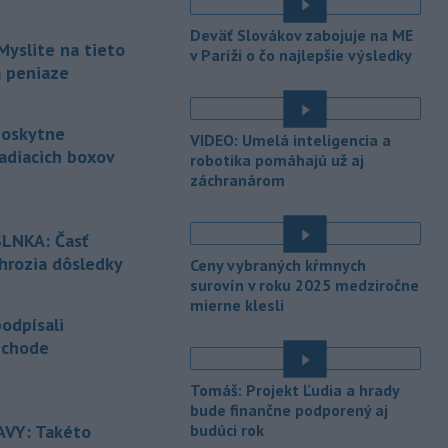
na budúci utorok.
Deväť Slovákov zabojuje na ME
-
Európska komisia (EK) sa
Myslite na tieto
13:31
v Paríži o čo najlepšie výsledky
pripravuje na možné dôsledky
m peniaze
úplného
zatmenia Slnka na výrobu
elektriny v Európskej únii.
poskytne
VIDEO: Umelá inteligencia a
-
Vlastníctvo a správa lesov v
13:24
adiacich boxov
robotika pomáhajú už aj
štyroch národných parkoch (NP),
záchranárom
ktoré začiatkom júla prešli zonáciou,
é
plne prechádza pod národné parky.
LNKA: Časť
-
Hasiči aj vo štvrtok
12:57
 hrozia dôsledky
Ceny vybraných kŕmnych
pokračujú v boji s rozsiahlymi
surovín v roku 2025 medziročne
é
lesnými požiarmi
na západnom
mierne klesli
Balkáne, kde v týchto dňoch horúčavy
odpísali
dosahujú až 40 stupňov Celzia.
echode
-
Nemecký súd vo štvrtok
12:12
udelil doživotný trest Afgancovi,
Tomáš: Projekt Ľudia a hrady
é
bude finančne podporený aj
ktorý
minulý rok autom vrazil do davu
VY: Takéto
budúci rok
ľudí v Mníchove a zabil dvojročné