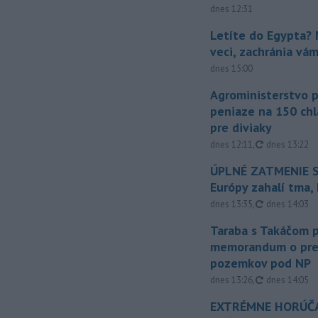
dnes 12:31
Letíte do Egypta? 
veci, zachránia vá
dnes 15:00
Agroministerstvo 
peniaze na 150 chl
pre diviaky
aktualizovan
dnes 12:11
,
dnes 13:22
ÚPLNÉ ZATMENIE S
Európy zahalí tma,
aktualizovan
dnes 13:35
,
dnes 14:03
Taraba s Takáčom p
memorandum o pr
pozemkov pod NP
aktualizovan
dnes 13:26
,
dnes 14:05
EXTRÉMNE HORÚČA