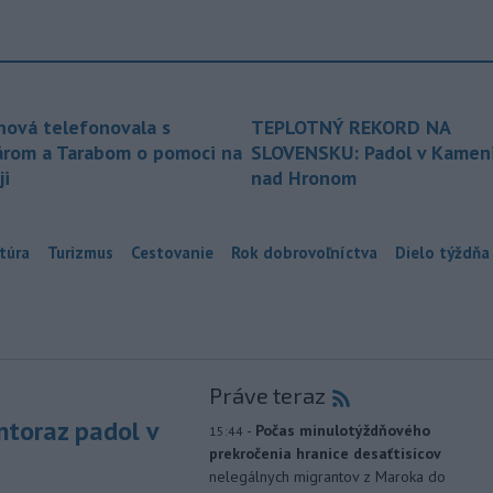
nová telefonovala s
TEPLOTNÝ REKORD NA
árom a Tarabom o pomoci na
SLOVENSKU: Padol v Kameni
ji
nad Hronom
túra
Turizmus
Cestovanie
Rok dobrovoľníctva
Dielo týždňa
Práve teraz
toraz padol v
-
Počas minulotýždňového
15:44
prekročenia hranice desaťtisícov
nelegálnych migrantov z Maroka do