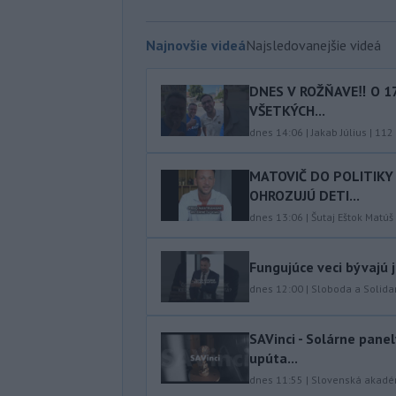
Najnovšie videá
Najsledovanejšie videá
DNES V ROŽŇAVE‼️ O 1
VŠETKÝCH...
dnes 14:06
|
Jakab Július
|
112
MATOVIČ DO POLITIKY 
OHROZUJÚ DETI...
dnes 13:06
|
Šutaj Eštok Matúš
Fungujúce veci bývajú 
dnes 12:00
|
Sloboda a Solidar
SAVinci - Solárne panel
upúta...
dnes 11:55
|
Slovenská akadé