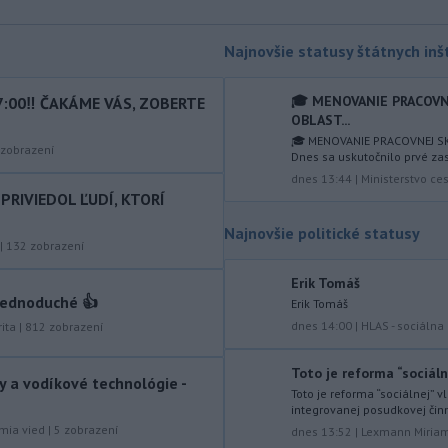
de la Espriellu.
Najnovšie statusy štátnych inšt
-
Aj štvrtok bude na Slovensku
08:31
horúci. Pre okresy na západnom a
južnom
Slovensku a niektoré okresy v
🎓 MENOVANIE PRACOVN
7:00‼️ ČAKÁME VÁS, ZOBERTE
strede a na východe krajiny vydal
OBLAST...
Slovenský hydrometeorologický ústav
🎓 MENOVANIE PRACOVNEJ SK
zobrazení
Dnes sa uskutočnilo prvé zas
(SHMÚ) výstrahy tretieho stupňa pred
dnes 13:44
|
Ministerstvo ce
vysokými teplotami.
PRIVIEDOL ĽUDÍ, KTORÍ
-
V roku 2025 okolo 16,5
07:18
Najnovšie politické statusy
percenta ľudí vo veku 16 rokov a
|
132
zobrazení
viac v
členských krajinách Európskej
únie (EÚ) denne užívalo tabak a s ním
Erik Tomáš
jednoduché 👍
súvisiace výrobky.
Erik Tomáš
dnes 14:00
|
HLAS - sociáln
ita
|
812
zobrazení
-
Vedenie Medzinárodnej
06:47
futbalovej federácie (FIFA) sa
Toto je reforma “sociálne
ospravedlnilo v
súvislosti s
y a vodíkové technológie -
Toto je reforma “sociálnej” 
kontroverzným plánom predať
integrovanej posudkovej činn
podiely na budúcich ziskoch z
mia vied
|
5
zobrazení
dnes 13:52
|
Lexmann Miria
majstrovstiev sveta súkromným