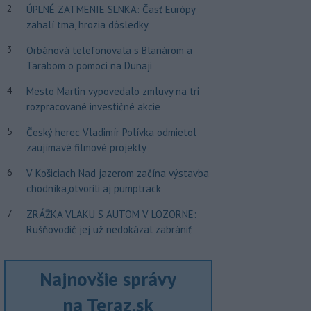
2
ÚPLNÉ ZATMENIE SLNKA: Časť Európy
zahalí tma, hrozia dôsledky
3
Orbánová telefonovala s Blanárom a
Tarabom o pomoci na Dunaji
4
Mesto Martin vypovedalo zmluvy na tri
rozpracované investičné akcie
5
Český herec Vladimír Polívka odmietol
zaujímavé filmové projekty
6
V Košiciach Nad jazerom začína výstavba
chodníka,otvorili aj pumptrack
7
ZRÁŽKA VLAKU S AUTOM V LOZORNE:
Rušňovodič jej už nedokázal zabrániť
Najnovšie správy
na Teraz.sk