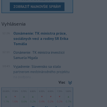
ZOBRAZIŤ NAJNOVŠIE SPRÁVY
Vyhlásenia
Oznámenie: TK ministra práce,
12:26
sociálnych vecí a rodiny SR Erika
Tomáša
12:11
Oznámenie: TK ministra investícií
Samuela Migaľa
10:43
Vyjadrenie: Slovensko sa stalo
partnerom medzinárodného projektu
na podporu...
Viac