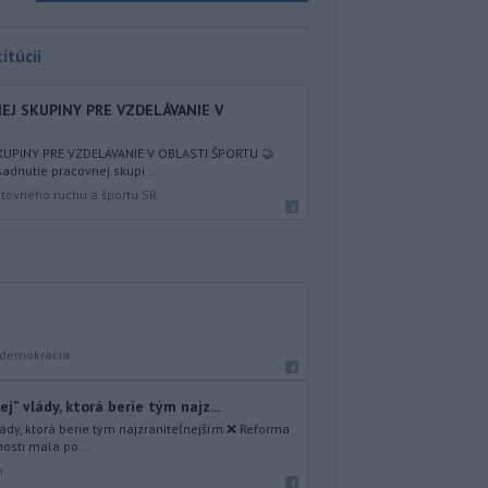
itúcií
EJ SKUPINY PRE VZDELÁVANIE V
UPINY PRE VZDELÁVANIE V OBLASTI ŠPORTU 🤝
adnutie pracovnej skupi...
stovného ruchu a športu SR
a demokracia
j” vlády, ktorá berie tým najz...
vlády, ktorá berie tým najzraniteľnejším ❌ Reforma
osti mala po...
m