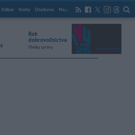
 Odber
Knihy
Útulkovo
Magazín
News Now
Archív
TASR
Rok
dobrovoľníctva
ky
Všetky správy