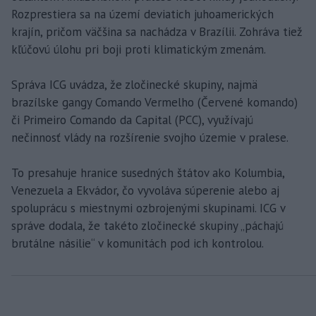
Rozprestiera sa na území deviatich juhoamerických
krajín, pričom väčšina sa nachádza v Brazílii. Zohráva tiež
kľúčovú úlohu pri boji proti klimatickým zmenám.
Správa ICG uvádza, že zločinecké skupiny, najmä
brazílske gangy Comando Vermelho (Červené komando)
či Primeiro Comando da Capital (PCC), využívajú
nečinnosť vlády na rozšírenie svojho územie v pralese.
To presahuje hranice susedných štátov ako Kolumbia,
Venezuela a Ekvádor, čo vyvoláva súperenie alebo aj
spoluprácu s miestnymi ozbrojenými skupinami. ICG v
správe dodala, že takéto zločinecké skupiny „páchajú
brutálne násilie“ v komunitách pod ich kontrolou.