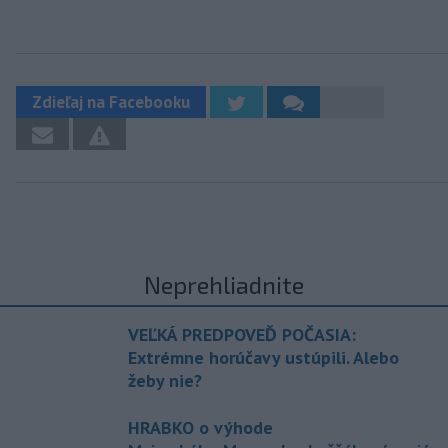
Zdieľaj na Facebooku
Neprehliadnite
VEĽKÁ PREDPOVEĎ POČASIA:
Extrémne horúčavy ustúpili. Alebo
žeby nie?
HRABKO o výhode