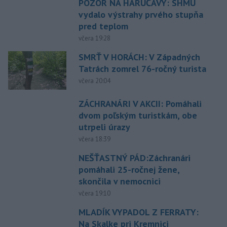
POZOR NA HARÚČAVY: SHMÚ
vydalo výstrahy prvého stupňa
pred teplom
včera 19:28
SMRŤ V HORÁCH: V Západných
Tatrách zomrel 76-ročný turista
včera 20:04
ZÁCHRANÁRI V AKCII: Pomáhali
dvom poľským turistkám, obe
utrpeli úrazy
včera 18:39
NEŠŤASTNÝ PÁD:Záchranári
pomáhali 25-ročnej žene,
skončila v nemocnici
včera 19:10
MLADÍK VYPADOL Z FERRATY:
Na Skalke pri Kremnici