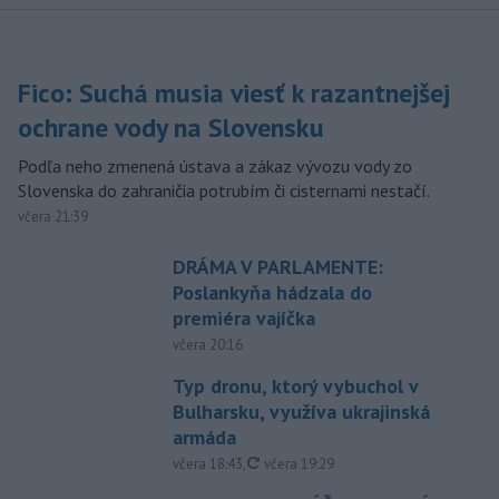
Fico: Suchá musia viesť k razantnejšej
ochrane vody na Slovensku
Podľa neho zmenená ústava a zákaz vývozu vody zo
Slovenska do zahraničia potrubím či cisternami nestačí.
včera 21:39
DRÁMA V PARLAMENTE:
Poslankyňa hádzala do
premiéra vajíčka
včera 20:16
Typ dronu, ktorý vybuchol v
Bulharsku, využíva ukrajinská
armáda
aktualizované
včera 18:43
,
včera 19:29