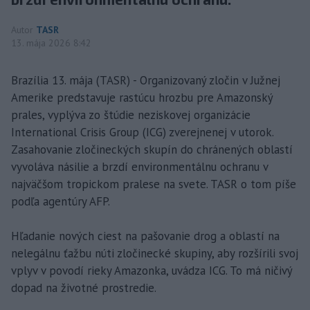
Autor
TASR
13. mája 2026 8:42
Brazília 13. mája (TASR) - Organizovaný zločin v Južnej
Amerike predstavuje rastúcu hrozbu pre Amazonský
prales, vyplýva zo štúdie neziskovej organizácie
International Crisis Group (ICG) zverejnenej v utorok.
Zasahovanie zločineckých skupín do chránených oblastí
vyvoláva násilie a brzdí environmentálnu ochranu v
najväčšom tropickom pralese na svete. TASR o tom píše
podľa agentúry AFP.
Hľadanie nových ciest na pašovanie drog a oblastí na
nelegálnu ťažbu núti zločinecké skupiny, aby rozšírili svoj
vplyv v povodí rieky Amazonka, uvádza ICG. To má ničivý
dopad na životné prostredie.