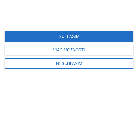
SÚHLASÍM
VIAC MOŽNOSTÍ
NESÚHLASÍM
....