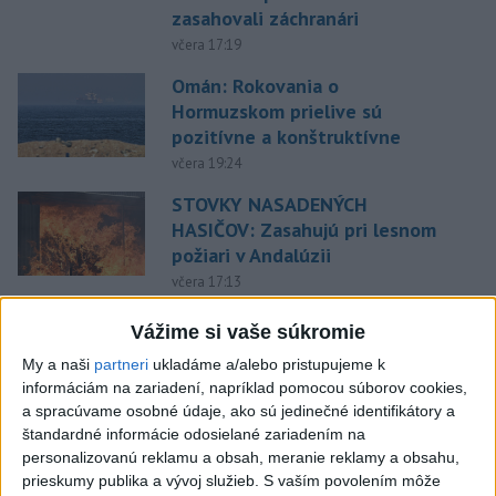
zasahovali záchranári
včera 17:19
Omán: Rokovania o
Hormuzskom prielive sú
pozitívne a konštruktívne
včera 19:24
STOVKY NASADENÝCH
HASIČOV: Zasahujú pri lesnom
požiari v Andalúzii
včera 17:13
Práve teraz
Vážime si vaše súkromie
-
Okresný úrad (OÚ) Malacky vyhlásil v súvislosti s
21:43
My a naši
partneri
ukladáme a/alebo pristupujeme k
požiarom
veľkého rozsahu vo Vojenskom obvode (VO) Záhorie
informáciám na zariadení, napríklad pomocou súborov cookies,
mimoriadnu situáciu. Jej vyhlásenie umožní v dotknutej lokalite
a spracúvame osobné údaje, ako sú jedinečné identifikátory a
efektívnejšiu koordináciu nasadených síl a prostriedkov.
štandardné informácie odosielané zariadením na
personalizovanú reklamu a obsah, meranie reklamy a obsahu,
prieskumy publika a vývoj služieb.
S vaším povolením môže
Viac