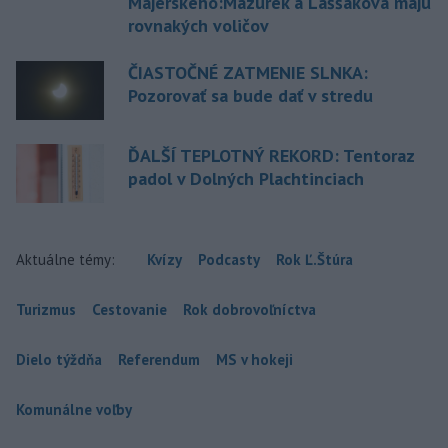
Majerského:Mazurek a Laššáková majú
rovnakých voličov
ČIASTOČNÉ ZATMENIE SLNKA:
Pozorovať sa bude dať v stredu
ĎALŠÍ TEPLOTNÝ REKORD: Tentoraz
padol v Dolných Plachtinciach
Aktuálne témy:
Kvízy
Podcasty
Rok Ľ.Štúra
Turizmus
Cestovanie
Rok dobrovoľníctva
Dielo týždňa
Referendum
MS v hokeji
Komunálne voľby