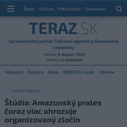
Index
Šport
Počasie
Publicistika
Slovensko
Zahranič
TERAZ
.SK
Spravodajský portál Tlačovej agentúry Slovenskej
republiky
Nedela
9. august 2026
Meniny má
Ľubomíra
Magazín
Kultúra
Krimi
UNESCO a veda
Zdravie
< sekcia
Magazín
Štúdia: Amazonský prales
čoraz viac ohrozuje
organizovaný zločin