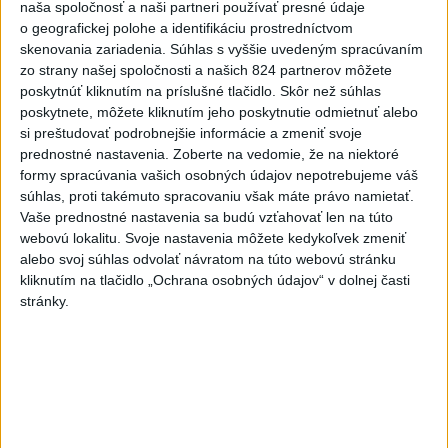
Videá a prenosy TASR TV
naša spoločnosť a naši partneri používať presné údaje
o geografickej polohe a identifikáciu prostredníctvom
skenovania zariadenia. Súhlas s vyššie uvedeným spracúvaním
Deväť Slovákov zabojuje na ME v Paríži
zo strany našej spoločnosti a našich 824 partnerov môžete
o čo najlepšie výsledky
poskytnúť kliknutím na príslušné tlačidlo. Skôr než súhlas
poskytnete, môžete kliknutím jeho poskytnutie odmietnuť alebo
si preštudovať podrobnejšie informácie a zmeniť svoje
Viac
prednostné nastavenia.
Zoberte na vedomie, že na niektoré
Najčítanejšie
formy spracúvania vašich osobných údajov nepotrebujeme váš
súhlas, proti takémuto spracovaniu však máte právo namietať.
6h
24h
7d
Vaše prednostné nastavenia sa budú vzťahovať len na túto
webovú lokalitu. Svoje nastavenia môžete kedykoľvek zmeniť
DRÁMA V PARLAMENTE: Poslankyňa
1
alebo svoj súhlas odvolať návratom na túto webovú stránku
hádzala do premiéra vajíčka
kliknutím na tlačidlo „Ochrana osobných údajov“ v dolnej časti
stránky.
2
VEĽKÁ PREDPOVEĎ POČASIA: Extrémne horúčavy
ustúpili. Alebo žeby nie?
3
SMRŤ V HORÁCH: V Západných Tatrách zomrel 76-ročný
turista
4