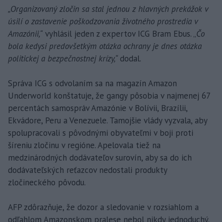
„Organizovaný zločin sa stal jednou z hlavných prekážok v
úsilí o zastavenie poškodzovania životného prostredia v
Amazónii,“
vyhlásil jeden z expertov ICG Bram Ebus. „
Čo
bola kedysi predovšetkým otázka ochrany je dnes otázka
politickej a bezpečnostnej krízy,“
dodal.
Správa ICG s odvolaním sa na magazín Amazon
Underworld konštatuje, že gangy pôsobia v najmenej 67
percentách samospráv Amazónie v Bolívii, Brazílii,
Ekvádore, Peru a Venezuele. Tamojšie vlády vyzvala, aby
spolupracovali s pôvodnými obyvateľmi v boji proti
šíreniu zločinu v regióne. Apelovala tiež na
medzinárodných dodávateľov surovín, aby sa do ich
dodávateľských reťazcov nedostali produkty
zločineckého pôvodu.
AFP zdôrazňuje, že dozor a sledovanie v rozsiahlom a
odľahlom Amazonskom pralese nebol nikdy jednoduchý.