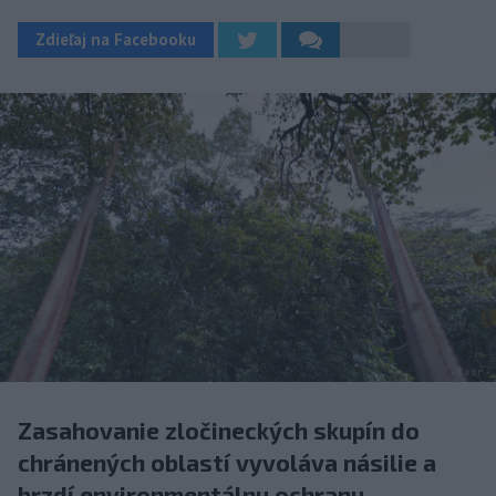
Zdieľaj na Facebooku
Zasahovanie zločineckých skupín do
chránených oblastí vyvoláva násilie a
brzdí environmentálnu ochranu.