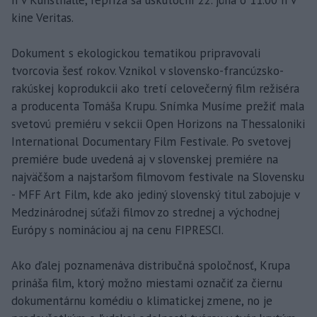
kine Veritas.
Dokument s ekologickou tematikou pripravovali
tvorcovia šesť rokov. Vznikol v slovensko-francúzsko-
rakúskej koprodukcii ako tretí celovečerný film režiséra
a producenta Tomáša Krupu. Snímka Musíme prežiť mala
svetovú premiéru v sekcii Open Horizons na Thessaloniki
International Documentary Film Festivale. Po svetovej
premiére bude uvedená aj v slovenskej premiére na
najväčšom a najstaršom filmovom festivale na Slovensku
- MFF Art Film, kde ako jediný slovenský titul zabojuje v
Medzinárodnej súťaži filmov zo strednej a východnej
Európy s nomináciou aj na cenu FIPRESCI.
Ako ďalej poznamenáva distribučná spoločnosť, Krupa
prináša film, ktorý možno miestami označiť za čiernu
dokumentárnu komédiu o klimatickej zmene, no je