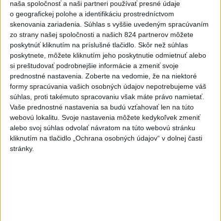
DOČKALI SME SA: Uplynulá noc
naša spoločnosť a naši partneri používať presné údaje
bola najchladnejšia za posledné
o geografickej polohe a identifikáciu prostredníctvom
týždne
skenovania zariadenia. Súhlas s vyššie uvedeným spracúvaním
zo strany našej spoločnosti a našich 824 partnerov môžete
dnes 10:27
poskytnúť kliknutím na príslušné tlačidlo. Skôr než súhlas
Venhart:Bomba v Nagasaki bola
poskytnete, môžete kliknutím jeho poskytnutie odmietnuť alebo
silnejšia ako v Hirošime,no
si preštudovať podrobnejšie informácie a zmeniť svoje
menej účinná
prednostné nastavenia.
Zoberte na vedomie, že na niektoré
formy spracúvania vašich osobných údajov nepotrebujeme váš
dnes 8:24
súhlas, proti takémuto spracovaniu však máte právo namietať.
OTESTUJTE SA: Rozumiete
Vaše prednostné nastavenia sa budú vzťahovať len na túto
slovenským nárečiam? Tieto
webovú lokalitu. Svoje nastavenia môžete kedykoľvek zmeniť
alebo svoj súhlas odvolať návratom na túto webovú stránku
slová vás potrápia
kliknutím na tlačidlo „Ochrana osobných údajov“ v dolnej časti
dnes 7:00
stránky.
V prípade únosu študentky
Sone majú odznieť záverečné
reči
dnes 9:36
Zelenskyj: Severná Kórea pošle