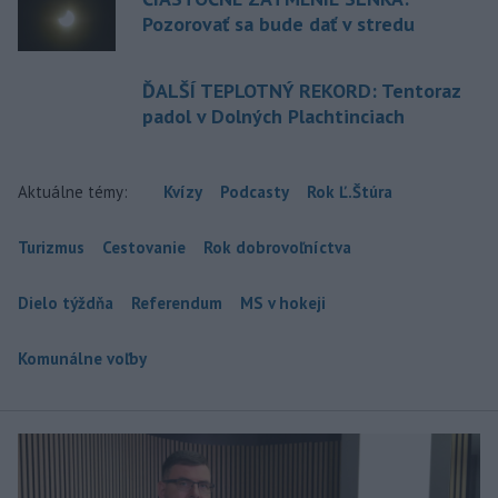
Pozorovať sa bude dať v stredu
ĎALŠÍ TEPLOTNÝ REKORD: Tentoraz
padol v Dolných Plachtinciach
Aktuálne témy:
Kvízy
Podcasty
Rok Ľ.Štúra
Turizmus
Cestovanie
Rok dobrovoľníctva
Dielo týždňa
Referendum
MS v hokeji
Komunálne voľby