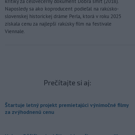
kritiky za celovečerný dokument Dobrá smrť (2018).
Naposledy sa ako koproducent podieľal na rakúsko-
slovenskej historickej dráme Perla, ktorá v roku 2025
získala cenu za najlepší rakúsky film na festivale
Viennale.
Prečítajte si aj:
Štartuje letný projekt premietajúci výnimočné filmy
za zvýhodnenú cenu