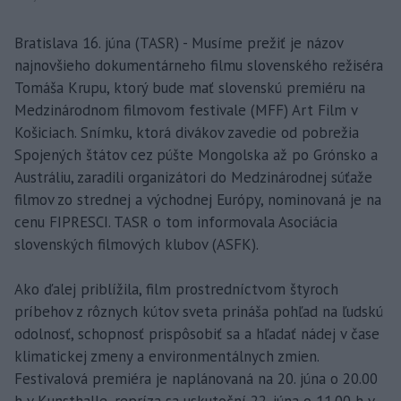
Bratislava 16. júna (TASR) - Musíme prežiť je názov
najnovšieho dokumentárneho filmu slovenského režiséra
Tomáša Krupu, ktorý bude mať slovenskú premiéru na
Medzinárodnom filmovom festivale (MFF) Art Film v
Košiciach. Snímku, ktorá divákov zavedie od pobrežia
Spojených štátov cez púšte Mongolska až po Grónsko a
Austráliu, zaradili organizátori do Medzinárodnej súťaže
filmov zo strednej a východnej Európy, nominovaná je na
cenu FIPRESCI. TASR o tom informovala Asociácia
slovenských filmových klubov (ASFK).
Ako ďalej priblížila, film prostredníctvom štyroch
príbehov z rôznych kútov sveta prináša pohľad na ľudskú
odolnosť, schopnosť prispôsobiť sa a hľadať nádej v čase
klimatickej zmeny a environmentálnych zmien.
Festivalová premiéra je naplánovaná na 20. júna o 20.00
h v Kunsthalle, repríza sa uskutoční 22. júna o 11.00 h v