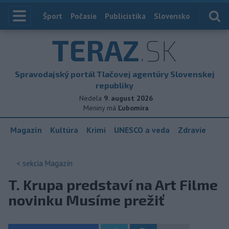
Index
Šport
Počasie
Publicistika
Slovensko
Zahranič
TERAZ
.SK
Spravodajský portál Tlačovej agentúry Slovenskej
republiky
Nedela
9. august 2026
Meniny má
Ľubomíra
Magazín
Kultúra
Krimi
UNESCO a veda
Zdravie
< sekcia
Magazín
T. Krupa predstaví na Art Filme
novinku Musíme prežiť