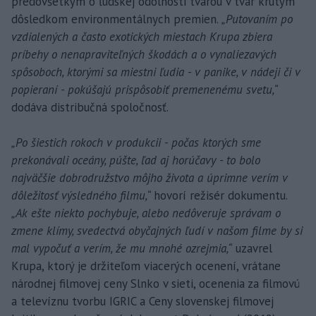
predovšetkým o ľudskej odolnosti tvárou v tvár krutým
dôsledkom environmentálnych premien.
„Putovaním po
vzdialených a často exotických miestach Krupa zbiera
príbehy o nenapraviteľných škodách a o vynaliezavých
spôsoboch, ktorými sa miestni ľudia - v panike, v nádeji či v
popieraní - pokúšajú prispôsobiť premenenému svetu,“
dodáva distribučná spoločnosť.
„Po šiestich rokoch v produkcii - počas ktorých sme
prekonávali oceány, púšte, ľad aj horúčavy - to bolo
najväčšie dobrodružstvo môjho života a úprimne verím v
dôležitosť výsledného filmu,“
hovorí režisér dokumentu.
„Ak ešte niekto pochybuje, alebo nedôveruje správam o
zmene klímy, svedectvá obyčajných ľudí v našom filme by si
mal vypočuť a verím, že mu mnohé ozrejmia,“
uzavrel
Krupa, ktorý je držiteľom viacerých ocenení, vrátane
národnej filmovej ceny Slnko v sieti, ocenenia za filmovú
a televíznu tvorbu IGRIC a Ceny slovenskej filmovej