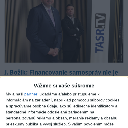
J. Božik: Financovanie samospráv nie je
ich jediný problém
Vážime si vaše súkromie
V relácii Štúdio TASR sa Oliver Remiaš o reforme samospráv
My a naši
partneri
ukladáme a/alebo pristupujeme k
rozprával s predsedom Združenia miest a obcí Slovenska
informáciám na zariadení, napríklad pomocou súborov cookies,
Jozefom Božikom. Reláciu nájdete aj na YouTube a
a spracúvame osobné údaje, ako sú jedinečné identifikátory a
podcastových platformách.
štandardné informácie odosielané zariadením na
dnes 7:00
personalizovanú reklamu a obsah, meranie reklamy a obsahu,
prieskumy publika a vývoj služieb.
S vaším povolením môže