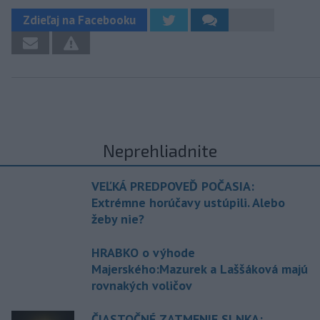
Zdieľaj na Facebooku
Neprehliadnite
VEĽKÁ PREDPOVEĎ POČASIA:
Extrémne horúčavy ustúpili. Alebo
žeby nie?
HRABKO o výhode
Majerského:Mazurek a Laššáková majú
rovnakých voličov
ČIASTOČNÉ ZATMENIE SLNKA: