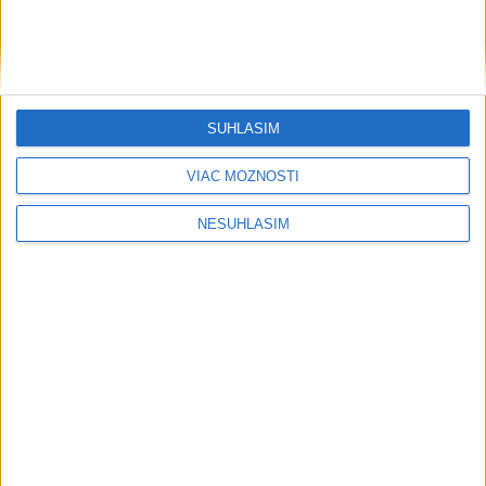
Na ulici Protifašistických bojovníkov v Košiciach sa zmení
doprava
STU ani UK nevyhovejú všetkým žiadostiam o ubytovanie na
SÚHLASÍM
internátoch
VIAC MOŽNOSTÍ
NESÚHLASÍM
Neprehliadnite
V Budapešti opäť padol teplotný
rekord, tretí za päť týždňov
VIDEO: Umelá inteligencia a robotika
pomáhajú už aj záchranárom