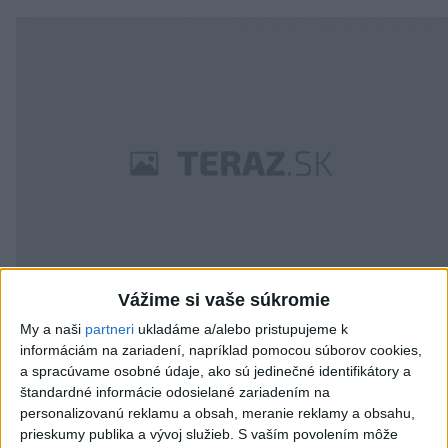
Vážime si vaše súkromie
Supermodelka Claudia Schiffer reaguje počas tlačovej
My a naši
partneri
ukladáme a/alebo pristupujeme k
konferencie 21. februára 2007 v Mexico City, na ktorej
informáciám na zariadení, napríklad pomocou súborov cookies,
a spracúvame osobné údaje, ako sú jedinečné identifikátory a
účastníci diskutovali o problematike anorexie v módnom
štandardné informácie odosielané zariadením na
priemysle.
personalizovanú reklamu a obsah, meranie reklamy a obsahu,
Foto: TASR/AP
prieskumy publika a vývoj služieb.
S vaším povolením môže