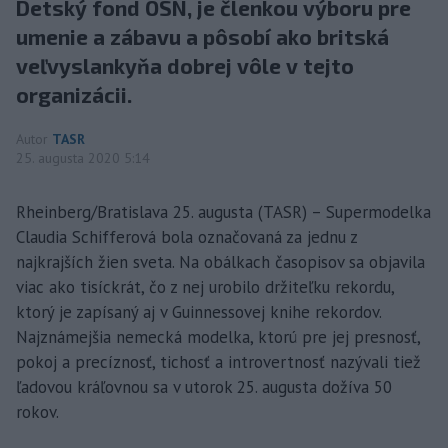
Detský fond OSN, je členkou výboru pre
umenie a zábavu a pôsobí ako britská
veľvyslankyňa dobrej vôle v tejto
organizácii.
Autor
TASR
25. augusta 2020 5:14
Rheinberg/Bratislava 25. augusta (TASR) – Supermodelka
Claudia Schifferová bola označovaná za jednu z
najkrajších žien sveta. Na obálkach časopisov sa objavila
viac ako tisíckrát, čo z nej urobilo držiteľku rekordu,
ktorý je zapísaný aj v Guinnessovej knihe rekordov.
Najznámejšia nemecká modelka, ktorú pre jej presnosť,
pokoj a precíznosť, tichosť a introvertnosť nazývali tiež
ľadovou kráľovnou sa v utorok 25. augusta dožíva 50
rokov.