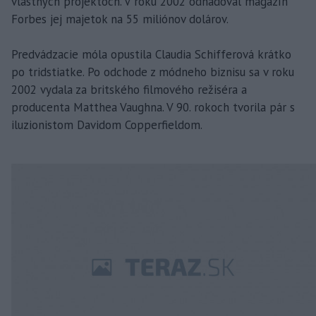
vlastných projektoch. V roku 2002 odhadoval magazín
Forbes jej majetok na 55 miliónov dolárov.
Predvádzacie móla opustila Claudia Schifferová krátko
po tridstiatke. Po odchode z módneho biznisu sa v roku
2002 vydala za britského filmového režiséra a
producenta Matthea Vaughna. V 90. rokoch tvorila pár s
iluzionistom Davidom Copperfieldom.