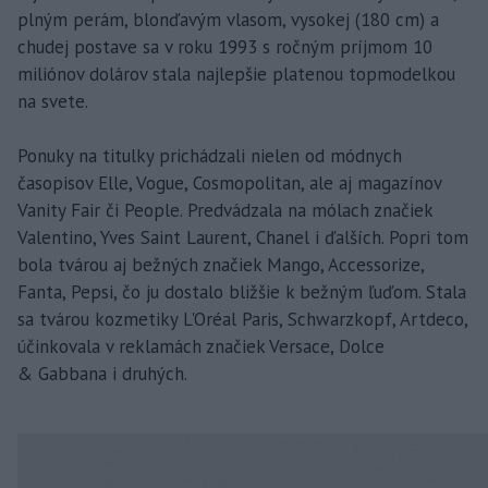
plným perám, blonďavým vlasom, vysokej (180 cm) a
chudej postave sa v roku 1993 s ročným príjmom 10
miliónov dolárov stala najlepšie platenou topmodelkou
na svete.
Ponuky na titulky prichádzali nielen od módnych
časopisov Elle, Vogue, Cosmopolitan, ale aj magazínov
Vanity Fair či People. Predvádzala na mólach značiek
Valentino, Yves Saint Laurent, Chanel i ďalších. Popri tom
bola tvárou aj bežných značiek Mango, Accessorize,
Fanta, Pepsi, čo ju dostalo bližšie k bežným ľuďom. Stala
sa tvárou kozmetiky L'Oréal Paris, Schwarzkopf, Artdeco,
účinkovala v reklamách značiek Versace, Dolce
& Gabbana i druhých.