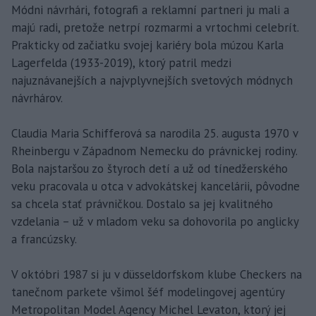
Módni návrhári, fotografi a reklamní partneri ju mali a
majú radi, pretože netrpí rozmarmi a vrtochmi celebrít.
Prakticky od začiatku svojej kariéry bola múzou Karla
Lagerfelda (1933-2019), ktorý patril medzi
najuznávanejších a najvplyvnejších svetových módnych
návrhárov.
Claudia Maria Schifferová sa narodila 25. augusta 1970 v
Rheinbergu v Západnom Nemecku do právnickej rodiny.
Bola najstaršou zo štyroch detí a už od tínedžerského
veku pracovala u otca v advokátskej kancelárii, pôvodne
sa chcela stať právničkou. Dostalo sa jej kvalitného
vzdelania – už v mladom veku sa dohovorila po anglicky
a francúzsky.
V októbri 1987 si ju v düsseldorfskom klube Checkers na
tanečnom parkete všimol šéf modelingovej agentúry
Metropolitan Model Agency Michel Levaton, ktorý jej