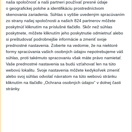
naša spoločnosť a naši partneri používať presné údaje
o geografickej polohe a identifikáciu prostredníctvom
skenovania zariadenia. Súhlas s vyššie uvedeným spracúvaním
zo strany našej spoločnosti a našich 824 partnerov môžete
poskytnúť kliknutím na príslušné tlačidlo. Skôr než súhlas
Claudia Schifferová sa angažuje tiež pre Detský fond
poskytnete, môžete kliknutím jeho poskytnutie odmietnuť alebo
OSN (UNICEF), je členkou výboru pre umenie a zábavu
si preštudovať podrobnejšie informácie a zmeniť svoje
a pôsobí ako britská veľvyslankyňa dobrej vôle v tejto
prednostné nastavenia.
Zoberte na vedomie, že na niektoré
organizácii.
formy spracúvania vašich osobných údajov nepotrebujeme váš
súhlas, proti takémuto spracovaniu však máte právo namietať.
Vaše prednostné nastavenia sa budú vzťahovať len na túto
webovú lokalitu. Svoje nastavenia môžete kedykoľvek zmeniť
alebo svoj súhlas odvolať návratom na túto webovú stránku
kliknutím na tlačidlo „Ochrana osobných údajov“ v dolnej časti
stránky.