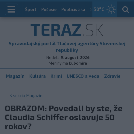
30
°C
Index
Šport
Počasie
Publicistika
Slovensko
Zahranič
TERAZ
.SK
Spravodajský portál Tlačovej agentúry Slovenskej
republiky
Nedela
9. august 2026
Meniny má
Ľubomíra
Magazín
Kultúra
Krimi
UNESCO a veda
Zdravie
< sekcia
Magazín
OBRAZOM: Povedali by ste, že
Claudia Schiffer oslavuje 50
rokov?