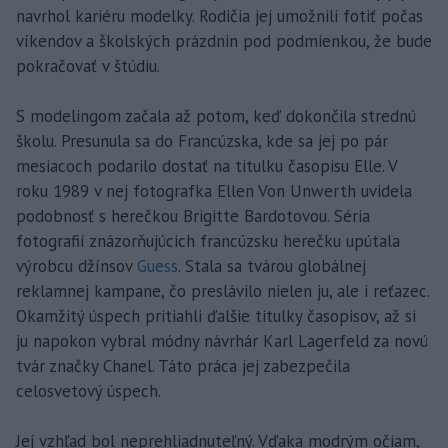
navrhol kariéru modelky. Rodičia jej umožnili fotiť počas
víkendov a školských prázdnin pod podmienkou, že bude
pokračovať v štúdiu.
S modelingom začala až potom, keď dokončila strednú
školu. Presunula sa do Francúzska, kde sa jej po pár
mesiacoch podarilo dostať na titulku časopisu Elle. V
roku 1989 v nej fotografka Ellen Von Unwerth uvidela
podobnosť s herečkou Brigitte Bardotovou. Séria
fotografií znázorňujúcich francúzsku herečku upútala
výrobcu džínsov
Guess
. Stala sa tvárou globálnej
reklamnej kampane, čo preslávilo nielen ju, ale i reťazec.
Okamžitý úspech pritiahli ďalšie titulky časopisov, až si
ju napokon vybral módny návrhár Karl Lagerfeld za novú
tvár značky Chanel. Táto práca jej zabezpečila
celosvetový úspech.
Jej vzhľad bol neprehliadnuteľný. Vďaka modrým očiam,