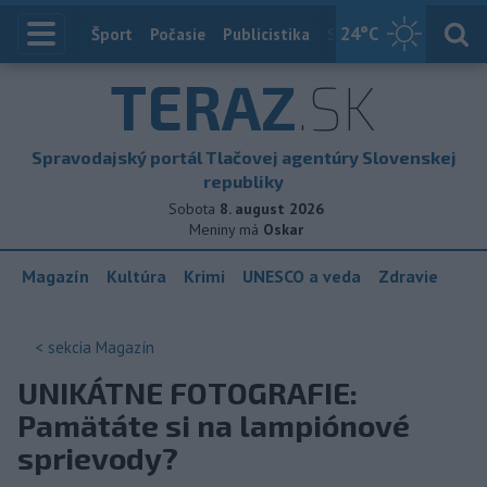
24
°C
Index
Šport
Počasie
Publicistika
Slovensko
Zahranič
TERAZ
.SK
Spravodajský portál Tlačovej agentúry Slovenskej
republiky
Sobota
8. august 2026
Meniny má
Oskar
Magazín
Kultúra
Krimi
UNESCO a veda
Zdravie
< sekcia
Magazín
UNIKÁTNE FOTOGRAFIE:
Pamätáte si na lampiónové
sprievody?