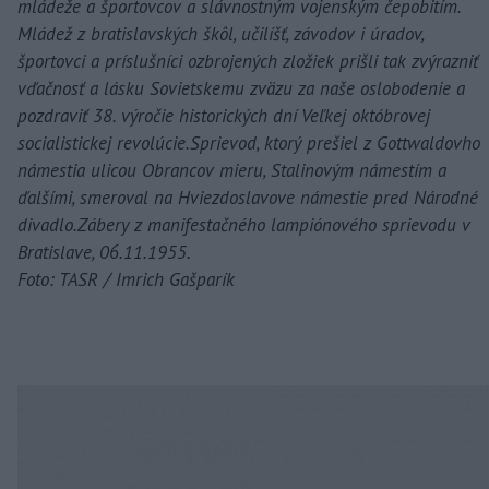
mládeže a športovcov a slávnostným vojenským čepobitím.
Mládež z bratislavských škôl, učilíšť, závodov i úradov,
športovci a príslušníci ozbrojených zložiek prišli tak zvýrazniť
vďačnosť a lásku Sovietskemu zväzu za naše oslobodenie a
pozdraviť 38. výročie historických dní Veľkej októbrovej
socialistickej revolúcie.Sprievod, ktorý prešiel z Gottwaldovho
námestia ulicou Obrancov mieru, Stalinovým námestím a
ďalšími, smeroval na Hviezdoslavove námestie pred Národné
divadlo.Zábery z manifestačného lampiónového sprievodu v
Bratislave, 06.11.1955.
Foto: TASR / Imrich Gašparík