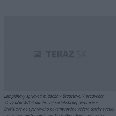
Lampiónový sprievod mládeže v Bratislave. V predvečer
41.výročia Veľkej októbrovej socialistickej revolúcie v
Bratislave do sychravého novembrového večera tisícky svetiel
pestrofarebných lampiónov. Na Gottwaldovom námestí a