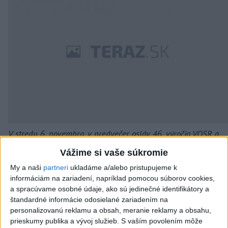
V stredu 6. novembra, v predvečer osláv 46. výročia VOSR a
otvorenia Mesiaca československo-sovietskeho priateľstva sa
Vážime si vaše súkromie
uskutočnil v Bratislave lampiónový sprievod bratislavskej
My a naši
partneri
ukladáme a/alebo pristupujeme k
mládeže a slávnostný ohňostroj na nábreží Dunaja.
informáciám na zariadení, napríklad pomocou súborov cookies,
Foto: TASR / A.Prakeš
a spracúvame osobné údaje, ako sú jedinečné identifikátory a
štandardné informácie odosielané zariadením na
personalizovanú reklamu a obsah, meranie reklamy a obsahu,
prieskumy publika a vývoj služieb.
S vaším povolením môže