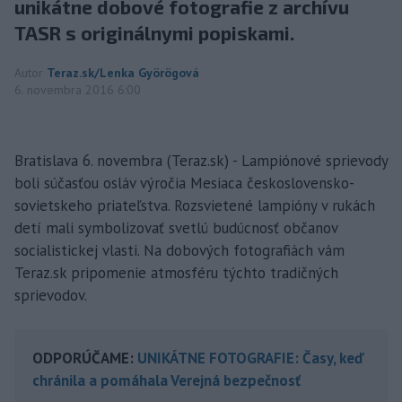
unikátne dobové fotografie z archívu
TASR s originálnymi popiskami.
Autor
Teraz.sk/Lenka Györögová
6. novembra 2016 6:00
Bratislava 6. novembra (Teraz.sk) - Lampiónové sprievody
boli súčasťou osláv výročia Mesiaca československo-
sovietskeho priateľstva. Rozsvietené lampióny v rukách
detí mali symbolizovať svetlú budúcnosť občanov
socialistickej vlasti. Na dobových fotografiách vám
Teraz.sk pripomenie atmosféru týchto tradičných
sprievodov.
ODPORÚČAME:
UNIKÁTNE FOTOGRAFIE: Časy, keď
chránila a pomáhala Verejná bezpečnosť