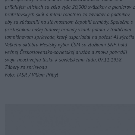
priľahlých uliciach sa zišlo vyše 20,000 sväzákov a pionierov z
bratislavských škôl a mladí robotníci zo závodov a podnikov,
aby sa zúčastnili na slávnostnom čepobití armády. Spoločne s
príslušníkmi našej ľudovej armády vzdali potom v tradičnom
lampiónovom sprievode, ktorý usporiadal na počesť 41.výročia
Veľkého októbra Mestský výbor ČSM so zložkami SNF, hold
večnej Československo-sovietskej družbe a znovu potvrdili
svoju neochvejnú lásku k sovietskemu ľudu, 07.11.1958.
Zábery zo sprievodu
Foto: TASR / Viliam Přibyl