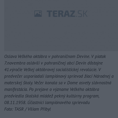
Oslava Veľkého októbra v pohraničnom Devíne. V piatok
7.novembra oslávili v pohraničnej obci Devín dôstojne
41.výročie Veľkej októbrovej socialistickej revolúcie. V
predvečer usporiadali lampiónový sprievod žiaci Národnej a
materskej školy. Večer konala sa v Dome osvety slávnostná
manifestácia. Po prejave o význame Veľkého októbra
predviedla školská mládež pekný kultúrny program,
08.11.1958. Účastníci lampiónového sprievodu
Foto: TASR / Viliam Přibyl