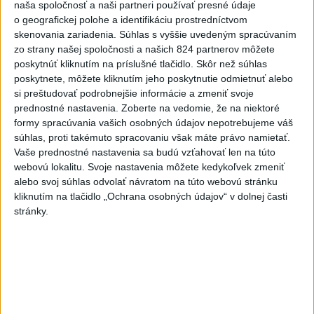
naša spoločnosť a naši partneri používať presné údaje
o geografickej polohe a identifikáciu prostredníctvom
skenovania zariadenia. Súhlas s vyššie uvedeným spracúvaním
zo strany našej spoločnosti a našich 824 partnerov môžete
poskytnúť kliknutím na príslušné tlačidlo. Skôr než súhlas
poskytnete, môžete kliknutím jeho poskytnutie odmietnuť alebo
si preštudovať podrobnejšie informácie a zmeniť svoje
prednostné nastavenia.
Zoberte na vedomie, že na niektoré
formy spracúvania vašich osobných údajov nepotrebujeme váš
súhlas, proti takémuto spracovaniu však máte právo namietať.
Vaše prednostné nastavenia sa budú vzťahovať len na túto
webovú lokalitu. Svoje nastavenia môžete kedykoľvek zmeniť
alebo svoj súhlas odvolať návratom na túto webovú stránku
kliknutím na tlačidlo „Ochrana osobných údajov“ v dolnej časti
stránky.
V stredu 6. novembra, v predvečer osláv 46. výročia VOSR a
otvorenia Mesiaca československo-sovietskeho priateľstva sa
uskutočnil v Bratislave lampiónový sprievod bratislavskej
mládeže a slávnostný ohňostroj na nábreží Dunaja.
Foto: TASR / A.Prakeš