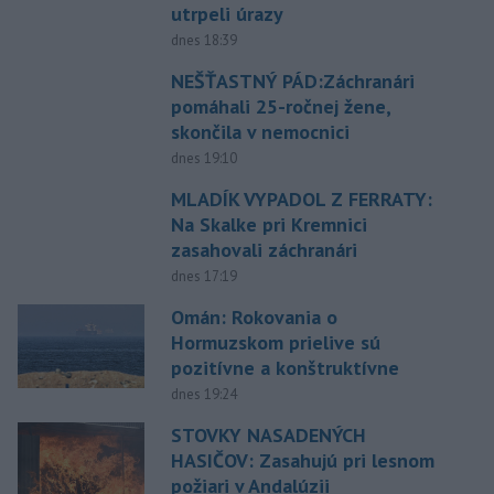
utrpeli úrazy
dnes 18:39
NEŠŤASTNÝ PÁD:Záchranári
pomáhali 25-ročnej žene,
skončila v nemocnici
dnes 19:10
MLADÍK VYPADOL Z FERRATY:
Na Skalke pri Kremnici
zasahovali záchranári
dnes 17:19
Omán: Rokovania o
Hormuzskom prielive sú
pozitívne a konštruktívne
dnes 19:24
STOVKY NASADENÝCH
HASIČOV: Zasahujú pri lesnom
požiari v Andalúzii