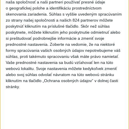
naša spoločnosť a naši partneri používať presné údaje
Najnovšie správy na Teraz.sk
o geografickej polohe a identifikáciu prostredníctvom
skenovania zariadenia. Súhlas s vyššie uvedeným spracúvaním
Vyhlásenia
zo strany našej spoločnosti a našich 824 partnerov môžete
poskytnúť kliknutím na príslušné tlačidlo. Skôr než súhlas
Priame prenosy z Národnej rady SR
poskytnete, môžete kliknutím jeho poskytnutie odmietnuť alebo
si preštudovať podrobnejšie informácie a zmeniť svoje
prednostné nastavenia.
Zoberte na vedomie, že na niektoré
formy spracúvania vašich osobných údajov nepotrebujeme váš
súhlas, proti takémuto spracovaniu však máte právo namietať.
Politika na sociálnych sieťach
Vaše prednostné nastavenia sa budú vzťahovať len na túto
webovú lokalitu. Svoje nastavenia môžete kedykoľvek zmeniť
alebo svoj súhlas odvolať návratom na túto webovú stránku
Zobraziť viac
Info
kliknutím na tlačidlo „Ochrana osobných údajov“ v dolnej časti
stránky.
Najnovšie videá
Najsledovanejšie videá
R. FICO: ČO SA NEZMESTILO NA
TLAČOVKU LXV.
dnes 18:24
|
Smer - SSD
|
4172
zobrazení