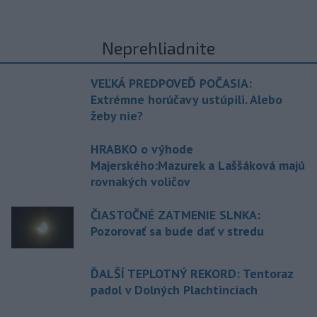
Neprehliadnite
VEĽKÁ PREDPOVEĎ POČASIA:
Extrémne horúčavy ustúpili. Alebo
žeby nie?
HRABKO o výhode
Majerského:Mazurek a Laššáková majú
rovnakých voličov
ČIASTOČNÉ ZATMENIE SLNKA:
Pozorovať sa bude dať v stredu
ĎALŠÍ TEPLOTNÝ REKORD: Tentoraz
padol v Dolných Plachtinciach