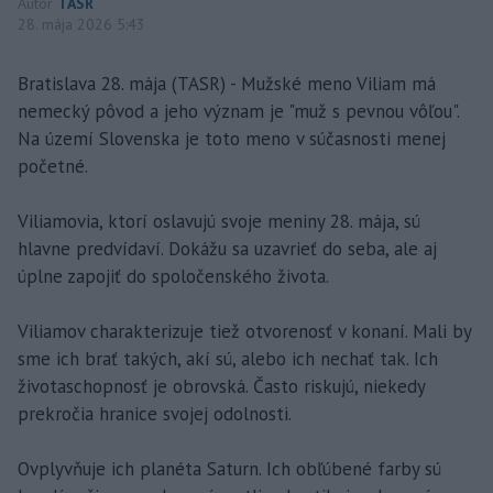
Autor
TASR
28. mája 2026 5:43
Bratislava 28. mája (TASR) - Mužské meno Viliam má
nemecký pôvod a jeho význam je "muž s pevnou vôľou".
Na území Slovenska je toto meno v súčasnosti menej
početné.
Viliamovia, ktorí oslavujú svoje meniny 28. mája, sú
hlavne predvídaví. Dokážu sa uzavrieť do seba, ale aj
úplne zapojiť do spoločenského života.
Viliamov charakterizuje tiež otvorenosť v konaní. Mali by
sme ich brať takých, akí sú, alebo ich nechať tak. Ich
životaschopnosť je obrovská. Často riskujú, niekedy
prekročia hranice svojej odolnosti.
Ovplyvňuje ich planéta Saturn. Ich obľúbené farby sú