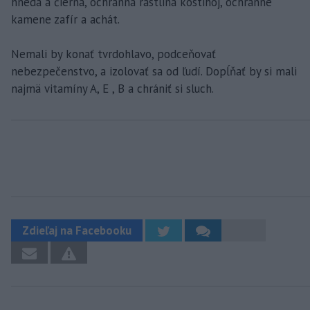
hnedá a čierna, ochranná rastlina kostihoj, ochranné
kamene zafír a achát.
Nemali by konať tvrdohlavo, podceňovať
nebezpečenstvo, a izolovať sa od ľudí. Dopĺňať by si mali
najmä vitamíny A, E , B a chrániť si sluch.
Zdieľaj na Facebooku