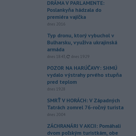
DRÁMA V PARLAMENTE:
Poslankyňa hádzala do
premiéra vajíčka
dnes 20:16
Typ dronu, ktorý vybuchol v
Bulharsku, využíva ukrajinská
armáda
aktualizované
dnes 18:43
,
dnes 19:29
POZOR NA HARÚČAVY: SHMÚ
vydalo výstrahy prvého stupňa
pred teplom
dnes 19:28
SMRŤ V HORÁCH: V Západných
Tatrách zomrel 76-ročný turista
dnes 20:04
ZÁCHRANÁRI V AKCII: Pomáhali
dvom poľským turistkám, obe