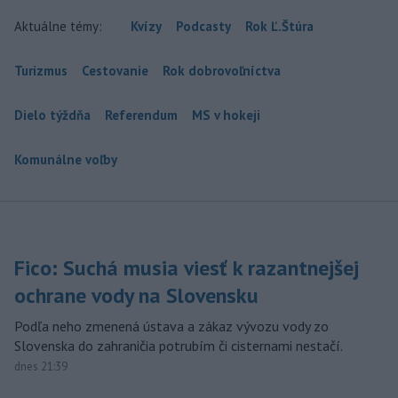
Aktuálne témy:
Kvízy
Podcasty
Rok Ľ.Štúra
Turizmus
Cestovanie
Rok dobrovoľníctva
Dielo týždňa
Referendum
MS v hokeji
Komunálne voľby
Fico: Suchá musia viesť k razantnejšej
ochrane vody na Slovensku
Podľa neho zmenená ústava a zákaz vývozu vody zo
Slovenska do zahraničia potrubím či cisternami nestačí.
dnes 21:39