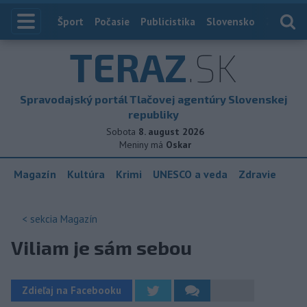
Index
Šport
Počasie
Publicistika
Slovensko
Zahranič
TERAZ
.SK
Spravodajský portál Tlačovej agentúry Slovenskej
republiky
Sobota
8. august 2026
Meniny má
Oskar
Magazín
Kultúra
Krimi
UNESCO a veda
Zdravie
< sekcia
Magazín
Viliam je sám sebou
Zdieľaj na Facebooku