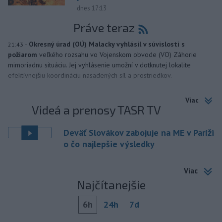
dnes 17:13
Práve teraz
-
Okresný úrad (OÚ) Malacky vyhlásil v súvislosti s
21:43
požiarom
veľkého rozsahu vo Vojenskom obvode (VO) Záhorie
mimoriadnu situáciu. Jej vyhlásenie umožní v dotknutej lokalite
efektívnejšiu koordináciu nasadených síl a prostriedkov.
Viac
Videá a prenosy TASR TV
Deväť Slovákov zabojuje na ME v Paríži
o čo najlepšie výsledky
Viac
Najčítanejšie
6h
24h
7d