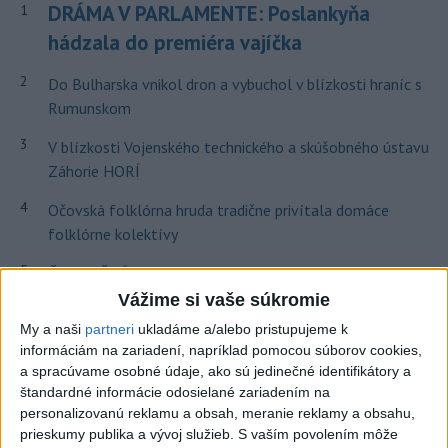
DRÁMA V PARLAMENTE: Poslankyňa
1
hádzala do premiéra vajíčka
2
Do Bulharska vnikol dron a vybuchol v blízkosti hraníc s
Rumunskom
3
V blízkosti Vojenského technického a skúšobného ústavu
Záhorie HORÍ
4
Očovská folklórna hruda tradične privítala domáce
folklórne kolektívy
5
ČIASTOČNÉ ZATMENIE SLNKA: Pozorovať sa bude dať v
stredu
Vážime si vaše súkromie
My a naši
partneri
ukladáme a/alebo pristupujeme k
6
Prehliadka Smoleníc predstaví hradisko, zámok i prírodu
informáciám na zariadení, napríklad pomocou súborov cookies,
Malých Karpát
a spracúvame osobné údaje, ako sú jedinečné identifikátory a
štandardné informácie odosielané zariadením na
7
V časti Košice-Krásna otvorili park pomenovaný po
personalizovanú reklamu a obsah, meranie reklamy a obsahu,
kňazovi Semivanovi
prieskumy publika a vývoj služieb.
S vaším povolením môže