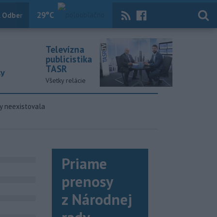
29
°C
 Odber
Knihy
Útulkovo
Magazín
News Now
Archív
TASR
Televízna
publicistika
TASR
ky
Všetky relácie
y neexistovala
Priame
prenosy
z Národnej