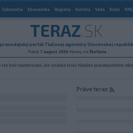
Zahraničie
Ekonomika
Regióny
Kultúra
Veda
Krimi
XML
TERAZ
.SK
pravodajský portál Tlačovej agentúry Slovenskej republi
Piatok
7. august 2026
Meniny má
Štefánia
ý ste boli nasmerovaní, ale stránka ktorú hľadáte pravdepodobne nikd
Práve teraz
-
-