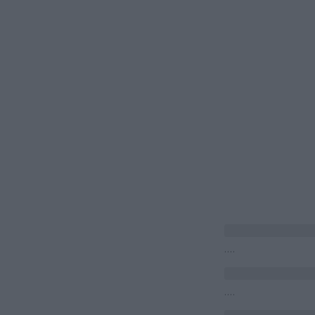
....
....