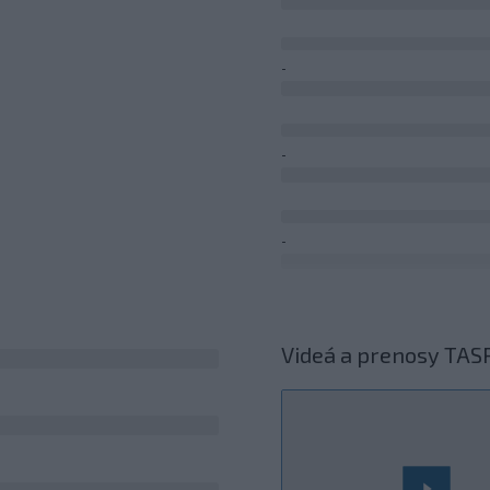
-
-
-
-
Videá a prenosy TAS
Viac >