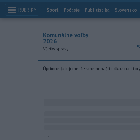
RUBRIKY
Index
Šport
Počasie
Publicistika
Slovensko
Komunálne voľby
2026
S
Všetky správy
Úprimne ľutujeme, že sme nenašli odkaz na ktor
....