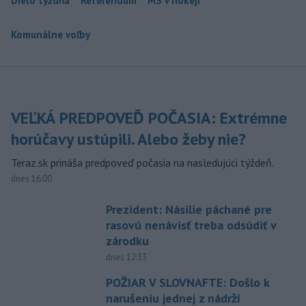
Dielo týždňa
Referendum
MS v hokeji
Komunálne voľby
VEĽKÁ PREDPOVEĎ POČASIA: Extrémne
horúčavy ustúpili. Alebo žeby nie?
Teraz.sk prináša predpoveď počasia na nasledujúci týždeň.
dnes 16:00
Prezident: Násilie páchané pre
rasovú nenávisť treba odsúdiť v
zárodku
dnes 12:33
POŽIAR V SLOVNAFTE: Došlo k
narušeniu jednej z nádrží