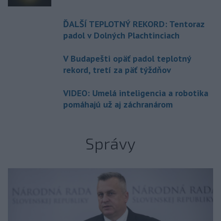
ĎALŠÍ TEPLOTNÝ REKORD: Tentoraz
padol v Dolných Plachtinciach
V Budapešti opäť padol teplotný
rekord, tretí za päť týždňov
VIDEO: Umelá inteligencia a robotika
pomáhajú už aj záchranárom
Správy