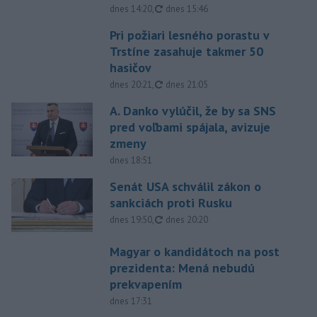
aktualizované
dnes 14:20
,
dnes 15:46
Pri požiari lesného porastu v
Trstíne zasahuje takmer 50
hasičov
aktualizované
dnes 20:21
,
dnes 21:05
A. Danko vylúčil, že by sa SNS
pred voľbami spájala, avizuje
zmeny
dnes 18:51
Senát USA schválil zákon o
sankciách proti Rusku
aktualizované
dnes 19:50
,
dnes 20:20
Magyar o kandidátoch na post
prezidenta: Mená nebudú
prekvapením
dnes 17:31