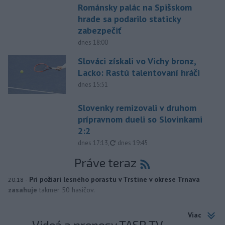
Románsky palác na Spišskom
hrade sa podarilo staticky
zabezpečiť
dnes 18:00
Slováci získali vo Vichy bronz,
Lacko: Rastú talentovaní hráči
dnes 15:51
Slovenky remizovali v druhom
prípravnom dueli so Slovinkami
2:2
aktualizované
dnes 17:13
,
dnes 19:45
Práve teraz
-
Pri požiari lesného porastu v Trstíne v okrese Trnava
20:18
zasahuje
takmer 50 hasičov.
Viac
Videá a prenosy TASR TV