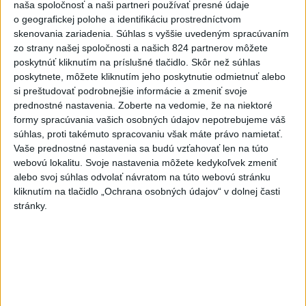
naša spoločnosť a naši partneri používať presné údaje
vyšetrenie útoku na cudzincov v
o geografickej polohe a identifikáciu prostredníctvom
Nitre
skenovania zariadenia. Súhlas s vyššie uvedeným spracúvaním
dnes 18:06
zo strany našej spoločnosti a našich 824 partnerov môžete
poskytnúť kliknutím na príslušné tlačidlo. Skôr než súhlas
Rezort školstva pomôže samosprávam s určovaním
poskytnete, môžete kliknutím jeho poskytnutie odmietnuť alebo
školských obvodov
si preštudovať podrobnejšie informácie a zmeniť svoje
prednostné nastavenia.
Zoberte na vedomie, že na niektoré
O jedného prevádzača menej: Prispela k tomu aj slovenská
formy spracúvania vašich osobných údajov nepotrebujeme váš
polícia
súhlas, proti takémuto spracovaniu však máte právo namietať.
Vaše prednostné nastavenia sa budú vzťahovať len na túto
POŽIAR V SLOVNAFTE: Došlo k narušeniu jednej z nádrží
webovú lokalitu. Svoje nastavenia môžete kedykoľvek zmeniť
alebo svoj súhlas odvolať návratom na túto webovú stránku
kliknutím na tlačidlo „Ochrana osobných údajov“ v dolnej časti
Zahraničie
stránky.
Uvalili sankcie na šéfov firiem
spojených s raketami Iskander a
Sarmat
dnes 21:21
Trump sa proti rozhodnutiu v kauze tanečnej sály odvolá