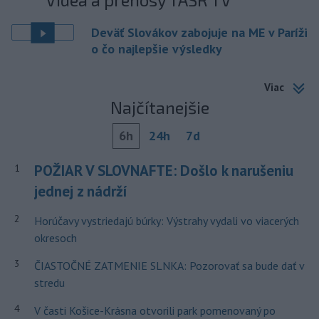
Deväť Slovákov zabojuje na ME v Paríži
o čo najlepšie výsledky
Viac
Najčítanejšie
6h
24h
7d
POŽIAR V SLOVNAFTE: Došlo k narušeniu
1
jednej z nádrží
2
Horúčavy vystriedajú búrky: Výstrahy vydali vo viacerých
okresoch
3
ČIASTOČNÉ ZATMENIE SLNKA: Pozorovať sa bude dať v
stredu
4
V časti Košice-Krásna otvorili park pomenovaný po