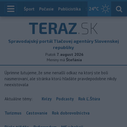
24
°C
Index
Šport
Počasie
Publicistika
Slovensko
Zahranič
TERAZ
.SK
Spravodajský portál Tlačovej agentúry Slovenskej
republiky
Piatok
7. august 2026
Meniny má
Štefánia
Úprimne ľutujeme, že sme nenašli odkaz na ktorý ste boli
nasmerovaní, ale stránka ktorú hľadáte pravdepodobne nikdy
neexistovala
Aktuálne témy:
Kvízy
Podcasty
Rok Ľ.Štúra
Turizmus
Cestovanie
Rok dobrovoľníctva