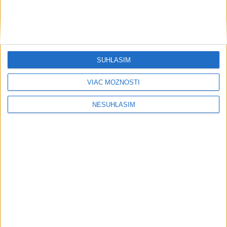
antickú cestu domov?
Rezort vnútra nemôže zapísať zväzok
osôb rovnakého pohlavia do matriky
SÚHLASÍM
HOMOLA: Chcem byť prvým Slovákom
s Tour Card
VIAC MOŽNOSTÍ
NESÚHLASÍM
Publicistika
....