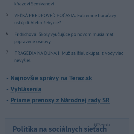
kňazovi Semivanovi
5
VEĽKÁ PREDPOVEĎ POČASIA: Extrémne horúčavy
ustúpili. Alebo žeby nie?
6
Fridrichová: Školy vyučujúce po novom musia mať
pripravené osnovy
7
TRAGÉDIA NA DUNAJI: Muž sa išiel okúpať, z vody viac
nevyšiel
Najnovšie správy na Teraz.sk
Vyhlásenia
Priame prenosy z Národnej rady SR
Politika na sociálnych sieťach