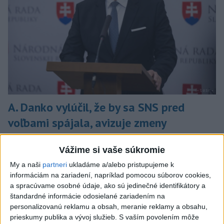
A. Danko vylúčil, že by sa SNS pred
voľbami spájala, avizuje zmeny
Vyhlásil, že už nebude niesť zodpovednosť za „zbabrané
Vážime si vaše súkromie
zonácie, odposluchy ani za iné veci, s ktorými SNS nemá nič
spoločné“.
My a naši
partneri
ukladáme a/alebo pristupujeme k
dnes 18:51
informáciám na zariadení, napríklad pomocou súborov cookies,
a spracúvame osobné údaje, ako sú jedinečné identifikátory a
Slovensko
štandardné informácie odosielané zariadením na
personalizovanú reklamu a obsah, meranie reklamy a obsahu,
KDH od polície očakáva rýchle
prieskumy publika a vývoj služieb.
S vaším povolením môže