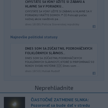
CHYSTÁTE SA VON? UŽITE SI ZÁBAVU A
HLAVNE SA V PORIADKU...
CHYSTÁTE SA VON? UŽITE SI ZÁBAVU A HLAVNE SA V
PORIADKU VRÁŤTE DOMOV📍 👮‍♂️ Policajti počas
nočnej akcie navštívili pa...
dnes 18:00
|
Polícia Slovenskej republiky
Najnovšie politické statusy
DNES SOM SA ZÚČASTNIL PODROHÁČSKYCH
FOLKLÓRNYCH SLÁVNOS...
DNES SOM SA ZÚČASTNIL PODROHÁČSKYCH
FOLKLÓRNYCH SLÁVNOSTÍ, KTORÉ SI PRIPOMÍNAJÚ 50
ROKOV SVOJEJ HISTÓRIE 🇸🇰 Dnes som ...
dnes 18:50
|
Huliak Rudolf
Neprehliadnite
ČIASTOČNÉ ZATMENIE SLNKA:
Pozorovať sa bude dať v stredu