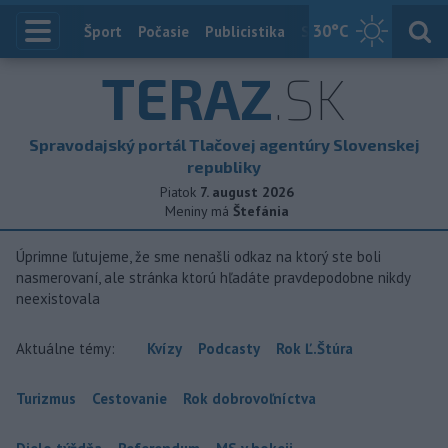
30
°C
Index
Šport
Počasie
Publicistika
Slovensko
Zahranič
TERAZ
.SK
Spravodajský portál Tlačovej agentúry Slovenskej
republiky
Piatok
7. august 2026
Meniny má
Štefánia
Úprimne ľutujeme, že sme nenašli odkaz na ktorý ste boli
nasmerovaní, ale stránka ktorú hľadáte pravdepodobne nikdy
neexistovala
Aktuálne témy:
Kvízy
Podcasty
Rok Ľ.Štúra
Turizmus
Cestovanie
Rok dobrovoľníctva