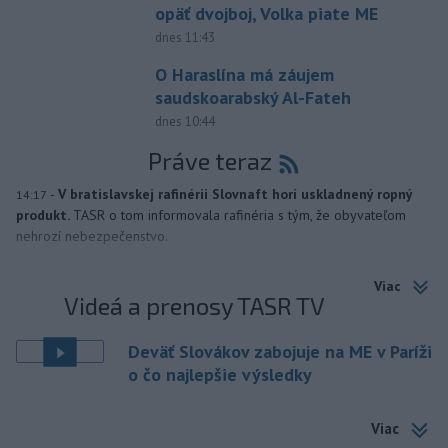
opäť dvojboj, Volka piate ME
dnes 11:43
O Haraslína má záujem
saudskoarabský Al-Fateh
dnes 10:44
Práve teraz
-
V bratislavskej rafinérii Slovnaft horí uskladnený ropný
14:17
produkt.
TASR o tom informovala rafinéria s tým, že obyvateľom
nehrozí nebezpečenstvo.
Viac
Videá a prenosy TASR TV
Deväť Slovákov zabojuje na ME v Paríži
o čo najlepšie výsledky
Viac