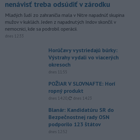
nenávisť treba odsúdiť v zárodku
Mladých ľudí zo zahraničia mala v Nitre napadnúť skupina
mužov v kuklách. Jeden z napadnutých Indov skončil v
nemocnici, kde sa podrobil operácii.
dnes 12:33
Horúčavy vystriedajú búrky:
Výstrahy vydali vo viacerých
okresoch
dnes 11:55
POŽIAR V SLOVNAFTE: Horí
ropný produkt
aktualizované
dnes 14:20
,
dnes 14:23
Blanár: Kandidatúru SR do
Bezpečnostnej rady OSN
podporilo 123 štátov
dnes 12:52