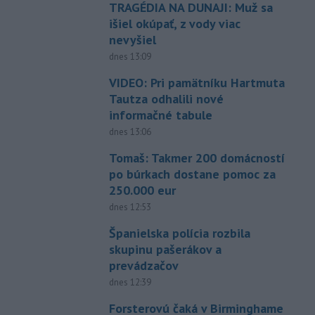
TRAGÉDIA NA DUNAJI: Muž sa
išiel okúpať, z vody viac
nevyšiel
dnes 13:09
VIDEO: Pri pamätníku Hartmuta
Tautza odhalili nové
informačné tabule
dnes 13:06
Tomaš: Takmer 200 domácností
po búrkach dostane pomoc za
250.000 eur
dnes 12:53
Španielska polícia rozbila
skupinu pašerákov a
prevádzačov
dnes 12:39
Forsterovú čaká v Birminghame