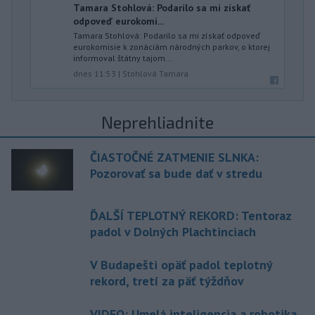
Tamara Stohlová: Podarilo sa mi získať
odpoveď eurokomi...
Tamara Stohlová: Podarilo sa mi získať odpoveď
eurokomisie k zonáciám národných parkov, o ktorej
informoval štátny tajom...
dnes 11:53
|
Stohlová Tamara
Neprehliadnite
ČIASTOČNÉ ZATMENIE SLNKA:
Pozorovať sa bude dať v stredu
ĎALŠÍ TEPLOTNÝ REKORD: Tentoraz
padol v Dolných Plachtinciach
V Budapešti opäť padol teplotný
rekord, tretí za päť týždňov
VIDEO: Umelá inteligencia a robotika