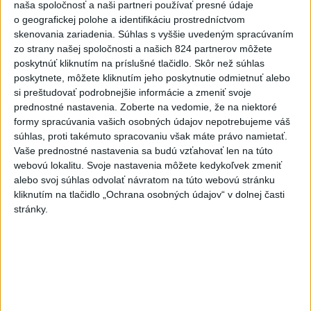
Prezident: Násilie páchané pre rasovú
naša spoločnosť a naši partneri používať presné údaje
o geografickej polohe a identifikáciu prostredníctvom
nenávisť treba odsúdiť v zárodku
skenovania zariadenia. Súhlas s vyššie uvedeným spracúvaním
zo strany našej spoločnosti a našich 824 partnerov môžete
Mladých ľudí zo zahraničia mala v Nitre napadnúť skupina
poskytnúť kliknutím na príslušné tlačidlo. Skôr než súhlas
mužov v kuklách. Jeden z napadnutých Indov skončil v
poskytnete, môžete kliknutím jeho poskytnutie odmietnuť alebo
nemocnici, kde sa podrobil operácii.
si preštudovať podrobnejšie informácie a zmeniť svoje
dnes 12:33
prednostné nastavenia.
Zoberte na vedomie, že na niektoré
formy spracúvania vašich osobných údajov nepotrebujeme váš
Slovensko
súhlas, proti takémuto spracovaniu však máte právo namietať.
Vaše prednostné nastavenia sa budú vzťahovať len na túto
POŽIAR V SLOVNAFTE: Horí ropný
webovú lokalitu. Svoje nastavenia môžete kedykoľvek zmeniť
produkt
alebo svoj súhlas odvolať návratom na túto webovú stránku
aktualizované
dnes 14:20
,
dnes 14:23
kliknutím na tlačidlo „Ochrana osobných údajov“ v dolnej časti
stránky.
Zdravotné riziká na festivale: Odborníci radia, čoho sa
vyvarovať
ÚVZ: Povolenie na prevádzku malo k piatku 170 umelých
kúpalísk
Záchranári apelujú na opatrnosť: V júli vyrazili k takmer 6900