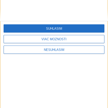
....
SÚHLASÍM
VIAC MOŽNOSTÍ
NESÚHLASÍM
....