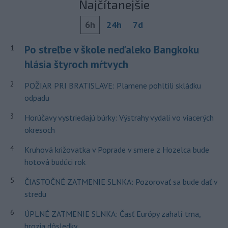
Najčítanejšie
6h
24h
7d
Po streľbe v škole neďaleko Bangkoku
1
hlásia štyroch mŕtvych
2
POŽIAR PRI BRATISLAVE: Plamene pohltili skládku
odpadu
3
Horúčavy vystriedajú búrky: Výstrahy vydali vo viacerých
okresoch
4
Kruhová križovatka v Poprade v smere z Hozelca bude
hotová budúci rok
5
ČIASTOČNÉ ZATMENIE SLNKA: Pozorovať sa bude dať v
stredu
6
ÚPLNÉ ZATMENIE SLNKA: Časť Európy zahalí tma,
hrozia dôsledky