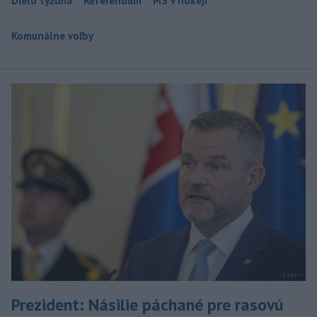
Dielo týždňa
Referendum
MS v hokeji
Komunálne voľby
Prezident: Násilie páchané pre rasovú