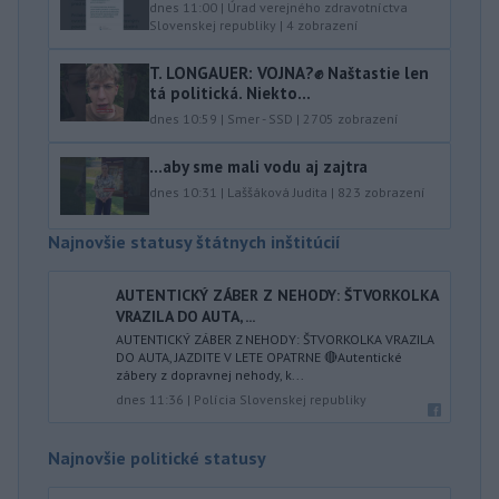
dnes 11:00
|
Úrad verejného zdravotníctva
Slovenskej republiky
|
4
zobrazení
T. LONGAUER: VOJNA?✊ Naštastie len
tá politická. Niekto...
dnes 10:59
|
Smer - SSD
|
2705
zobrazení
...aby sme mali vodu aj zajtra
dnes 10:31
|
Laššáková Judita
|
823
zobrazení
Najnovšie statusy štátnych inštitúcií
AUTENTICKÝ ZÁBER Z NEHODY: ŠTVORKOLKA
VRAZILA DO AUTA, ...
AUTENTICKÝ ZÁBER Z NEHODY: ŠTVORKOLKA VRAZILA
DO AUTA, JAZDITE V LETE OPATRNE 🔴Autentické
zábery z dopravnej nehody, k...
dnes 11:36
|
Polícia Slovenskej republiky
Najnovšie politické statusy