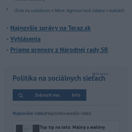
7
Útok na cudzincov v Nitre: Agresori boli údajne v kuklách
Najnovšie správy na Teraz.sk
Vyhlásenia
Priame prenosy z Národnej rady SR
Politika na sociálnych sieťach
Zobraziť viac
Info
Najnovšie videá
Najsledovanejšie videá
Top tip na leto: Maliny a melóny