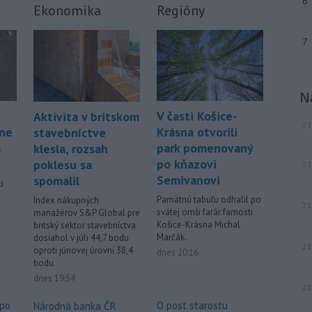
6
Ekonomika
Regióny
7
N
V časti Košice-
Aktivita v britskom
21
áne
Krásna otvorili
stavebníctve
á
park pomenovaný
klesla, rozsah
po kňazovi
poklesu sa
21
Semivanovi
spomalil
i
Pamätnú tabuľu odhalil po
Index nákupných
21
svätej omši farár farnosti
manažérov S&P Global pre
.
Košice-Krásna Michal
britský sektor stavebníctva
Marčák.
dosiahol v júli 44,7 bodu
21
oproti júnovej úrovni 38,4
dnes 20:16
bodu.
dnes 19:54
21
 po
O post starostu
Národná banka ČR