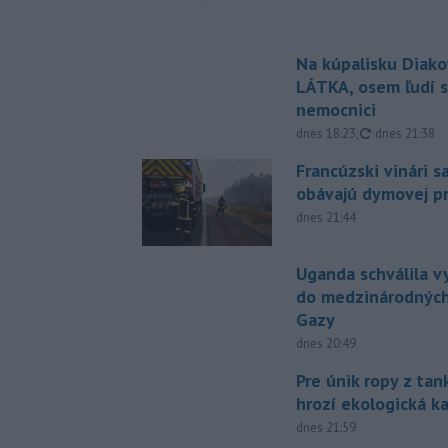
Na kúpalisku Diak
LÁTKA, osem ľudí s
nemocnici
aktualizovan
dnes 18:23
,
dnes 21:38
Francúzski vinári s
obávajú dymovej pr
dnes 21:44
Uganda schválila v
do medzinárodných
Gazy
dnes 20:49
Pre únik ropy z ta
hrozí ekologická k
dnes 21:59