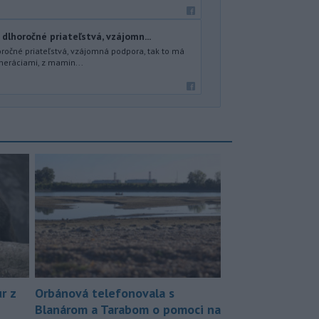
 dlhoročné priateľstvá, vzájomn...
oročné priateľstvá, vzájomná podpora, tak to má
neráciami, z mamin...
r z
Orbánová telefonovala s
Blanárom a Tarabom o pomoci na