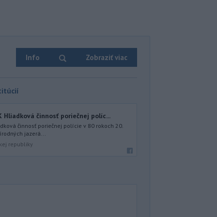
Info
Zobraziť viac
itúcií
iadková činnosť poriečnej políc...
ová činnosť poriečnej polície v 80 rokoch 20.
írodných jazerá...
kej republiky