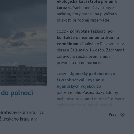
ekologická katastrofa pre únik
čoraz
väčšieho množstva ropy z
tankera, ktorý narazil na plytčinu v
blízkosti prírodnej rezervácie.
-
Zdravotné ťažkosti po
21:22
kontakte s neznámou látkou na
termálnom
kúpalisku v Diakovciach v
okrese Šaľa malo 16 osôb. Záchranná
zdravotná služba osem z nich
previezla do nemocnice.
-
Ugandský parlament vo
20:49
štvrtok schválil vyslanie
ugandských vojakov
do
do polnoci
palestínskeho Pásma Gazy, kde by
mali pôsobiť v rámci medzinárodných
stabilizačných síl, ktoré navrhol
americký prezident Donald Trump.
Bratislavskom kraji, vo
Viac
ilinského kraja a v
-
Anglická futbalová asociácia
20:07
(FA) stiahla svoju podporu