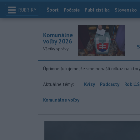
RUBRIKY
Index
Šport
Počasie
Publicistika
Slovensko
Komunálne
voľby 2026
S
Všetky správy
Úprimne ľutujeme, že sme nenašli odkaz na ktor
Aktuálne témy:
Kvízy
Podcasty
Rok Ľ.Š
Komunálne voľby