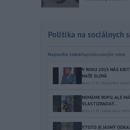
Politika na sociálnych 
Najnovšie videá
Najsledovanejšie videá
V ROKU 2015 NÁS KRIT
NAŠE SLOVÁ
dnes 17:35
|
Šutaj Eštok Matúš
NEMÁME ROPU, ALE MÁM
VLASTIZRADA‼️...
dnes 17:05
|
Jakab Július
|
493
‼️TOTO JE JASNÝ ODKAZ