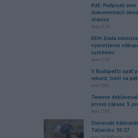
Ráž: Podpísali sme
dokumentácii obno
stanice
dnes 15:26
KDH žiada ministra
vysvetlenie nákup
systémov
dnes 17:40
V Budapešti opäť p
rekord, tretí za pä
dnes 19:15
Twente deklasoval
prvom zápase 3. pr
dnes 22:03
Slovenskí hádzanár
Taliansko 38:37
aktualizovan
dnes 16:28
,
dnes 19:55