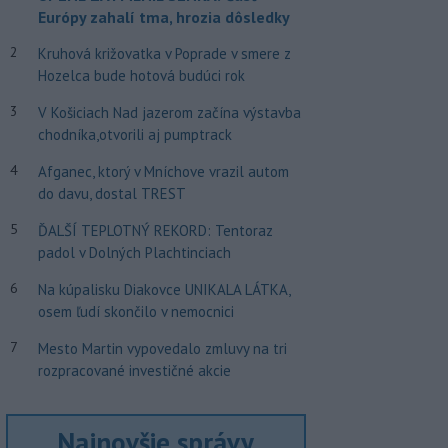
Európy zahalí tma, hrozia dôsledky
2
Kruhová križovatka v Poprade v smere z
Hozelca bude hotová budúci rok
3
V Košiciach Nad jazerom začína výstavba
chodníka,otvorili aj pumptrack
4
Afganec, ktorý v Mníchove vrazil autom
do davu, dostal TREST
5
ĎALŠÍ TEPLOTNÝ REKORD: Tentoraz
padol v Dolných Plachtinciach
6
Na kúpalisku Diakovce UNIKALA LÁTKA,
osem ľudí skončilo v nemocnici
7
Mesto Martin vypovedalo zmluvy na tri
rozpracované investičné akcie
Najnovšie správy