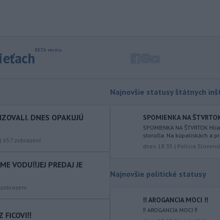
nelegálnych migrantov z Maroka do
španielskej exklávy Ceuta zomrelo
približne 100 ľudí, oznámil vo štvrtok
tamojší starosta Juan Jesús Vivas v
Európskom parlamente.
sieťach
-
Meteorológovia zo
15:25
Slovenského
hydrometeorologického ústavu
Najnovšie statusy štátnych inšt
(SHMÚ) vo štvrtok opäť zaznamenali
nový absolútny rekord teploty
IZOVALI. DNES OPAKUJÚ
SPOMIENKA NA ŠTVRTOK Hl
vzduchu. V Dolných Plachtinciach v
SPOMIENKA NA ŠTVRTOK Hliadk
okrese Veľký Krtíš dosiahla teplota
storočia. Na kúpaliskách a pr
popoludní 42 stupňov Celzia.
|
657
zobrazení
dnes 18:35
|
Polícia Slovens
-
Podpredsedníčka
13:41
E VODU‼️JEJ PREDAJ JE
vykonávajúca funkciu predsedu
Najnovšie politické statusy
maďarského
Národného
zobrazení
zhromaždenia Anikó Hallerová
Nagyová vo štvrtok oznámila, že v
‼️ AROGANCIA MOCI ‼️
súlade s návrhom poslaneckého klubu
‼️ AROGANCIA MOCI ‼️
 FICOVI‼️