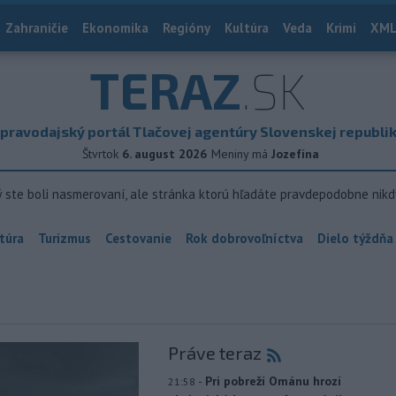
Zahraničie
Ekonomika
Regióny
Kultúra
Veda
Krimi
XML
TERAZ
.SK
pravodajský portál Tlačovej agentúry Slovenskej republi
Štvrtok
6. august 2026
Meniny má
Jozefína
ý ste boli nasmerovaní, ale stránka ktorú hľadáte pravdepodobne nikd
túra
Turizmus
Cestovanie
Rok dobrovoľníctva
Dielo týždňa
Práve teraz
-
Pri pobreží Ománu hrozí
21:58