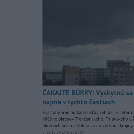
ČAKAJTE BÚRKY: Vyskytnú sa 
najmä v týchto častiach
Výstrahy pred búrkami ústav vyhlásil v celom 
väčšine okresov Trenčianskeho, Trnavského a Ž
okresoch Snina a Sobrance na východe krajiny.
aktualizované
dnes 18:54
,
dnes 19:09