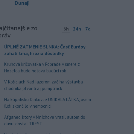
Dunaji
jčítanejšie zo
6h
24h
7d
práv
ÚPLNÉ ZATMENIE SLNKA: Časť Európy
zahalí tma, hrozia dôsledky
Kruhová križovatka v Poprade v smere z
Hozelca bude hotová budúci rok
V Košiciach Nad jazerom začína výstavba
chodníka,otvorili aj pumptrack
Na kúpalisku Diakovce UNIKALA LÁTKA, osem
ľudí skončilo v nemocnici
Afganec, ktorý v Mníchove vrazil autom do
davu, dostal TREST