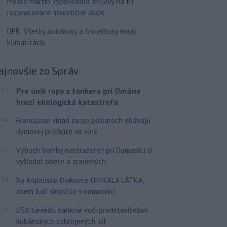
Mesto Martin vypovedalo zmluvy na tri
rozpracované investičné akcie
DPB: Všetky autobusy a trolejbusy majú
klimatizáciu
ajnovšie
zo Správ
Pre únik ropy z tankera pri Ománe
:59
hrozí ekologická katastrofa
:44
Francúzski vinári sa po požiaroch obávajú
dymovej príchute vo víne
:42
Výbuch bomby nastraženej pri Damasku si
vyžiadal obete a zranených
:38
Na kúpalisku Diakovce UNIKALA LÁTKA,
osem ľudí skončilo v nemocnici
:31
USA zaviedli sankcie voči predstaviteľom
kubánskych ozbrojených síl