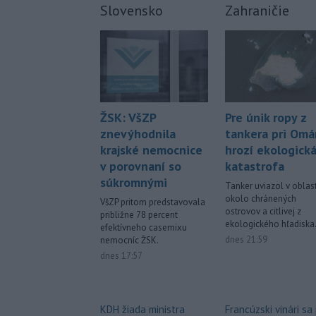
Slovensko
Zahraničie
Pre únik ropy z
ŽSK: VšZP
tankera pri Om
znevýhodnila
hrozí ekologick
krajské nemocnice
katastrofa
v porovnaní so
súkromnými
Tanker uviazol v oblast
okolo chránených
VšZP pritom predstavovala
ostrovov a citlivej z
približne 78 percent
ekologického hľadiska
efektívneho casemixu
dnes 21:59
nemocníc ŽSK.
dnes 17:57
Francúzski vinári sa
KDH žiada ministra