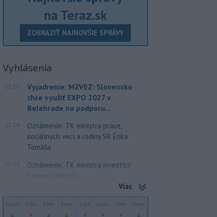
na Teraz.sk
ZOBRAZIŤ NAJNOVŠIE SPRÁVY
Vyhlásenia
Vyjadrenie: MZVEZ: Slovensko
18:12
chce využiť EXPO 2027 v
Belehrade na podporu...
12:26
Oznámenie: TK ministra práce,
sociálnych vecí a rodiny SR Erika
Tomáša
12:11
Oznámenie: TK ministra investícií
Samuela Migaľa
Viac