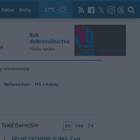
27
°C
 Odber
Knihy
Útulkovo
Magazín
News Now
Archív
TASR
Rok
dobrovoľníctva
ky
Všetky správy
y neexistovala
Referendum
MS v hokeji
Najčítanejšie
6h
24h
7d
ÚPLNÉ ZATMENIE SLNKA: Časť
1