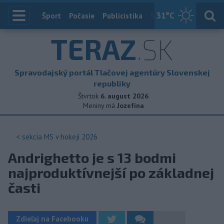
31
°C
Index
Šport
Počasie
Publicistika
Slovensko
Zahranič
TERAZ
.SK
Spravodajský portál Tlačovej agentúry Slovenskej
republiky
Štvrtok
6. august 2026
Meniny má
Jozefína
< sekcia
MS v hokeji 2026
Andrighetto je s 13 bodmi
najproduktívnejší po základnej
časti
Zdieľaj na Facebooku