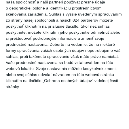
naša spoločnosť a naši partneri používať presné údaje
o geografickej polohe a identifikáciu prostredníctvom
7. Martin Pospíšil 7 1 3 4 -1 10 4
skenovania zariadenia. Súhlas s vyššie uvedeným spracúvaním
zo strany našej spoločnosti a našich 824 partnerov môžete
. Martin Faško-Rudáš 7 1 3 4 0 8 0
poskytnúť kliknutím na príslušné tlačidlo. Skôr než súhlas
poskytnete, môžete kliknutím jeho poskytnutie odmietnuť alebo
si preštudovať podrobnejšie informácie a zmeniť svoje
9. Samuel Kňažko 7 0 4 4 +1 10 2
prednostné nastavenia.
Zoberte na vedomie, že na niektoré
formy spracúvania vašich osobných údajov nepotrebujeme váš
10. Filip Mešár 7 1 2 3 0 11 2
súhlas, proti takémuto spracovaniu však máte právo namietať.
Vaše prednostné nastavenia sa budú vzťahovať len na túto
webovú lokalitu. Svoje nastavenia môžete kedykoľvek zmeniť
. Sebastián Čederle 7 1 2 3 0 7 0
alebo svoj súhlas odvolať návratom na túto webovú stránku
kliknutím na tlačidlo „Ochrana osobných údajov“ v dolnej časti
12. Viliam Kmec 7 1 1 2 -3 14 2
stránky.
13. František Gajdoš 7 0 2 2 +2 4 0
14. Maxim Štrbák 7 0 1 1 +4 8 0
. Adam Sýkora 7 0 1 1 +1 14 2