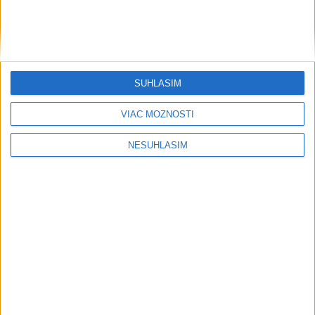
do davu, dostal TREST
2
ÚPLNÉ ZATMENIE SLNKA: Časť Európy zahalí tma,
hrozia dôsledky
3
Orbánová telefonovala s Blanárom a Tarabom o pomoci
SÚHLASÍM
na Dunaji
VIAC MOŽNOSTÍ
4
V Košiciach Nad jazerom začína výstavba
chodníka,otvorili aj pumptrack
NESÚHLASÍM
5
Mesto Martin vypovedalo zmluvy na tri rozpracované
investičné akcie
6
ZRÁŽKA VLAKU S AUTOM V LOZORNE: Rušňovodič jej
už nedokázal zabrániť
7
Predstavitelia Mladého Hlasu podali trestné oznámenie
na I. Korčoka
Najnovšie správy na Teraz.sk