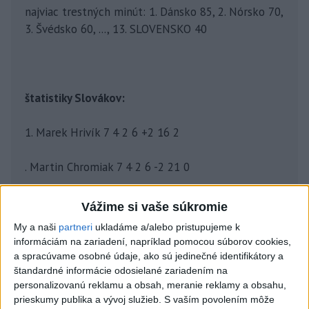
najviac trestných minút: 1. Dánsko 85, 2. Nórsko 70,
3. Švédsko 60, ..., 13. SLOVENSKO 40
štatistiky Slovákov:
1. Marek Hrivík 7 4 2 6 +2 16 2
. Martin Chromiak 7 4 2 6 -2 21 0
3. Oliver Okuliar 7 2 3 5 -1 17 8
Vážime si vaše súkromie
My a naši
partneri
ukladáme a/alebo pristupujeme k
. Adam Liška 7 2 3 5 +2 22 0
informáciám na zariadení, napríklad pomocou súborov cookies,
a spracúvame osobné údaje, ako sú jedinečné identifikátory a
5. Mislav Rosandič 7 0 5 5 +3 9 2
štandardné informácie odosielané zariadením na
personalizovanú reklamu a obsah, meranie reklamy a obsahu,
prieskumy publika a vývoj služieb.
S vaším povolením môže
6. Kristián Pospíšil 7 3 1 4 -1 14 6