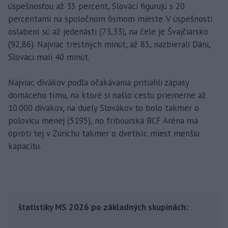
úspešnosťou až 35 percent, Slováci figurujú s 20
percentami na spoločnom ôsmom mieste. V úspešnosti
oslabení sú až jedenásti (73,33), na čele je Švajčiarsko
(92,86). Najviac trestných minút, až 85, nazbierali Dáni,
Slováci mali 40 minút.
Najviac divákov podľa očakávania pritiahli zápasy
domáceho tímu, na ktoré si našlo cestu priemerne až
10.000 divákov, na duely Slovákov to bolo takmer o
polovicu menej (5195), no fribourská BCF Aréna má
oproti tej v Zürichu takmer o dvetisíc miest menšiu
kapacitu.
štatistiky MS 2026 po základných skupinách: