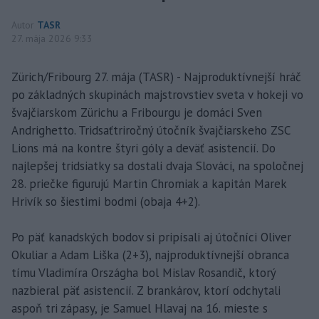
Autor
TASR
27. mája 2026 9:33
Zürich/Fribourg 27. mája (TASR) - Najproduktívnejší hráč
po základných skupinách majstrovstiev sveta v hokeji vo
švajčiarskom Zürichu a Fribourgu je domáci Sven
Andrighetto. Tridsaťtriročný útočník švajčiarskeho ZSC
Lions má na kontre štyri góly a deväť asistencií. Do
najlepšej tridsiatky sa dostali dvaja Slováci, na spoločnej
28. priečke figurujú Martin Chromiak a kapitán Marek
Hrivík so šiestimi bodmi (obaja 4+2).
Po päť kanadských bodov si pripísali aj útočníci Oliver
Okuliar a Adam Liška (2+3), najproduktívnejší obranca
tímu Vladimíra Országha bol Mislav Rosandič, ktorý
nazbieral päť asistencií. Z brankárov, ktorí odchytali
aspoň tri zápasy, je Samuel Hlavaj na 16. mieste s