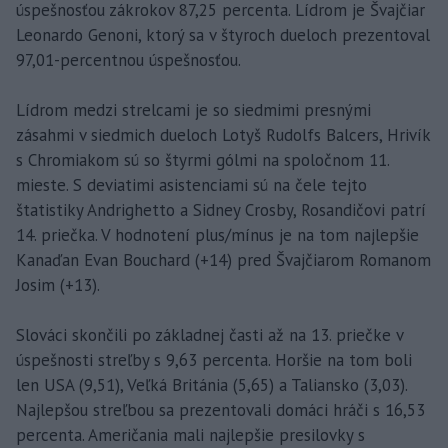
úspešnosťou zákrokov 87,25 percenta. Lídrom je Švajčiar
Leonardo Genoni, ktorý sa v štyroch dueloch prezentoval
97,01-percentnou úspešnosťou.
Lídrom medzi strelcami je so siedmimi presnými
zásahmi v siedmich dueloch Lotyš Rudolfs Balcers, Hrivík
s Chromiakom sú so štyrmi gólmi na spoločnom 11.
mieste. S deviatimi asistenciami sú na čele tejto
štatistiky Andrighetto a Sidney Crosby, Rosandičovi patrí
14. priečka. V hodnotení plus/mínus je na tom najlepšie
Kanaďan Evan Bouchard (+14) pred Švajčiarom Romanom
Josim (+13).
Slováci skončili po základnej časti až na 13. priečke v
úspešnosti streľby s 9,63 percenta. Horšie na tom boli
len USA (9,51), Veľká Británia (5,65) a Taliansko (3,03).
Najlepšou streľbou sa prezentovali domáci hráči s 16,53
percenta. Američania mali najlepšie presilovky s