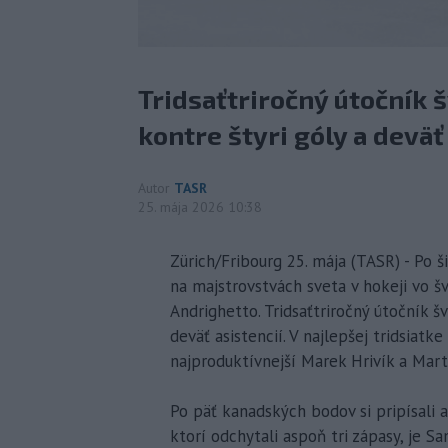
Tridsaťtriročný útočník 
kontre štyri góly a deväť 
Autor
TASR
25. mája 2026 10:38
Zürich/Fribourg 25. mája (TASR) - Po š
na majstrovstvách sveta v hokeji vo š
Andrighetto. Tridsaťtriročný útočník š
deväť asistencií. V najlepšej tridsiatke
najproduktívnejší Marek Hrivík a Mart
Po päť kanadských bodov si pripísali a
ktorí odchytali aspoň tri zápasy, je S