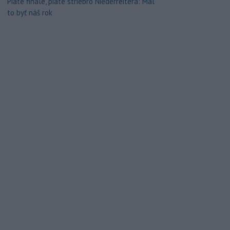
Piate finále, piate striebro Niederreitera: Mal
to byť náš rok