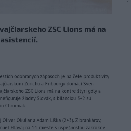
7
švajčiarskeho ZSC Lions má na
asistencií.
iestich odohraných zápasoch je na čele produktivity
vajčiarskom Zürichu a Fribourgu domáci Sven
vajčiarskeho ZSC Lions má na kontre štyri góly a
 nefiguruje žiadny Slovák, s bilanciou 3+2 sú
in Chromiak.
j Oliver Okuliar a Adam Liška (2+3). Z brankárov,
amuel Hlavaj na 14. mieste s úspešnosťou zákrokov