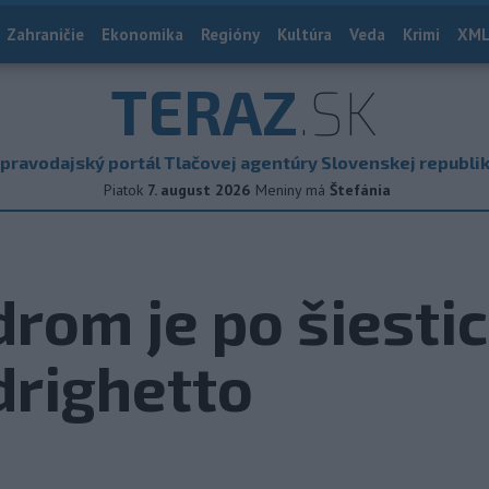
Zahraničie
Ekonomika
Regióny
Kultúra
Veda
Krimi
XML
TERAZ
.SK
pravodajský portál Tlačovej agentúry Slovenskej republi
Piatok
7. august 2026
Meniny má
Štefánia
rom je po šiesti
drighetto