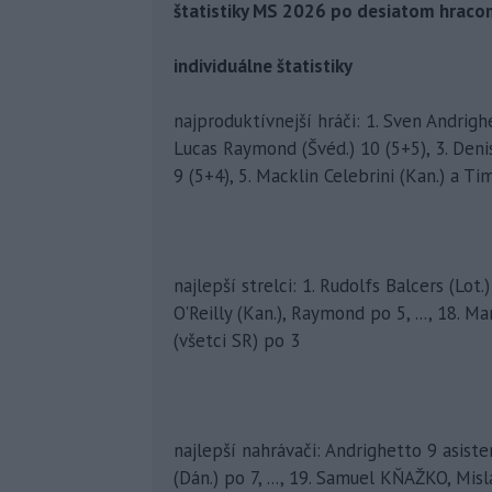
štatistiky MS 2026 po desiatom hraco
individuálne štatistiky
najproduktívnejší hráči: 1. Sven Andrighe
Lucas Raymond (Švéd.) 10 (5+5), 3. Denis
9 (5+4), 5. Macklin Celebrini (Kan.) a Ti
najlepší strelci: 1. Rudolfs Balcers (Lot.
O'Reilly (Kan.), Raymond po 5, ..., 18.
(všetci SR) po 3
najlepší nahrávači: Andrighetto 9 asisten
(Dán.) po 7, ..., 19. Samuel KŇAŽKO, Mi