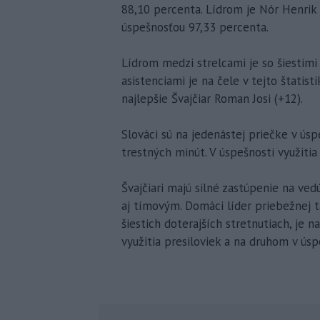
88,10 percenta. Lídrom je Nór Henrik
úspešnosťou 97,33 percenta.
Lídrom medzi strelcami je so šiestimi
asistenciami je na čele v tejto štatis
najlepšie Švajčiar Roman Josi (+12).
Slováci sú na jedenástej priečke v úsp
trestných minút. V úspešnosti využitia
Švajčiari majú silné zastúpenie na vedú
aj tímovým. Domáci líder priebežnej t
šiestich doterajších stretnutiach, je 
využitia presiloviek a na druhom v úsp