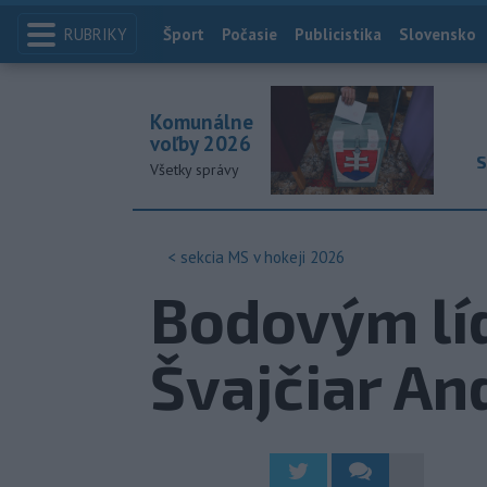
RUBRIKY
Index
Šport
Počasie
Publicistika
Slovensko
Komunálne
voľby 2026
S
Všetky správy
< sekcia
MS v hokeji 2026
Bodovým líd
Švajčiar An