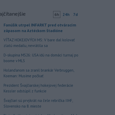
ajčítanejšie
6h
24h
7d
Fanúšik utrpel INFARKT pred otváracím
zápasom na Aztéckom štadióne
VÍŤAZ HOKEJOVÝCH MS: V bare dal kolovať
zlatú medailu, nevrátila sa
D-skupina MS26: USA idú na domáci turnaj po
boome v MLS
Holanďanom sa zranil brankár Verbruggen,
Koeman: Musíme počkať
Prezident Švajčiarskej hokejovej federácie
Kessler odstúpil z funkcie
Švajčiari sú prvýkrát na čele rebríčka IIHF,
Slovensko na 8. mieste