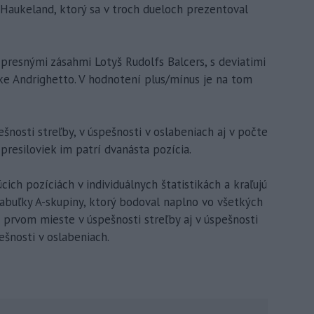
 Haukeland, ktorý sa v troch dueloch prezentoval
 presnými zásahmi Lotyš Rudolfs Balcers, s deviatimi
tike Andrighetto. V hodnotení plus/mínus je na tom
ešnosti streľby, v úspešnosti v oslabeniach aj v počte
 presiloviek im patrí dvanásta pozícia.
cich pozíciách v individuálnych štatistikách a kraľujú
abuľky A-skupiny, ktorý bodoval naplno vo všetkých
na prvom mieste v úspešnosti streľby aj v úspešnosti
ešnosti v oslabeniach.