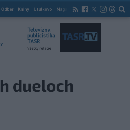
 Odber
Knihy
Útulkovo
Magazín
News Now
Archív
TASR
Televízna
publicistika
TASR
ky
Všetky relácie
ch dueloch