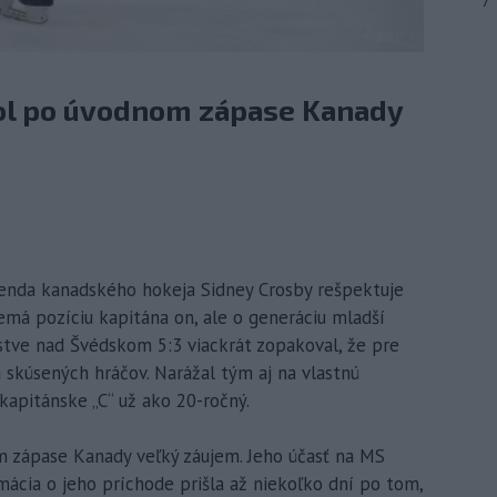
7
ol po úvodnom zápase Kanady
egenda kanadského hokeja Sidney Crosby rešpektuje
emá pozíciu kapitána on, ale o generáciu mladší
stve nad Švédskom 5:3 viackrát zopakoval, že pre
 skúsených hráčov. Narážal tým aj na vlastnú
kapitánske „C“ už ako 20-ročný.
 zápase Kanady veľký záujem. Jeho účasť na MS
mácia o jeho príchode prišla až niekoľko dní po tom,