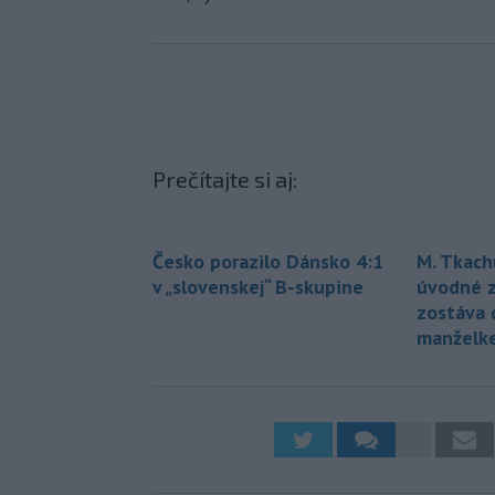
Prečítajte si aj:
Česko porazilo Dánsko 4:1
M. Tkach
v „slovenskej“ B-skupine
úvodné z
zostáva 
manželk