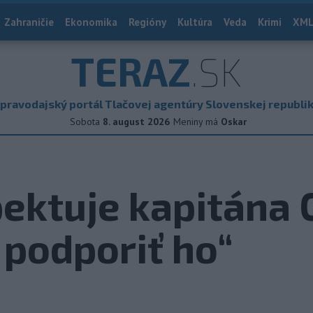
Zahraničie
Ekonomika
Regióny
Kultúra
Veda
Krimi
XML
TERAZ
.SK
pravodajský portál Tlačovej agentúry Slovenskej republi
Sobota
8. august 2026
Meniny má
Oskar
ektuje kapitána 
 podporiť ho“