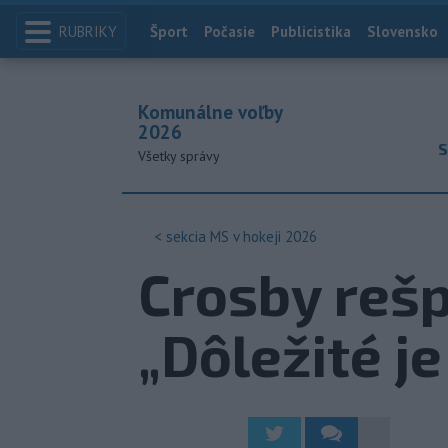
RUBRIKY
Index
Šport
Počasie
Publicistika
Slovensko
Komunálne voľby
2026
S
Všetky správy
< sekcia
MS v hokeji 2026
Crosby rešp
„Dôležité je