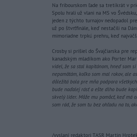
Na fribourskom ľade sa tretíkrát v pr
Spolu hrali už vlani na MS vo Švédsku,
jeden z týchto turnajov nedopadol pre 
už po štvrťfinále, keď nestačili na Dán
mimoriadne trpkú prehru, keď najväčš
Crosby si prišiel do Švajčiarska pre 
kanadským mladíkom ako Porter Martone
videl, že sa stal kapitánom, hneď som si
nepamätám, koľko som mal rokov, ale asi
dôležitá bola pre mňa podpora všetkých 
bude naďalej rásť a ešte dlho bude kapi
skvelý líder. Môže mu pomôcť, keď má oko
som rád, že som tu bez ohľadu na to, a
/vyslaní redaktori TASR Martin Hrote