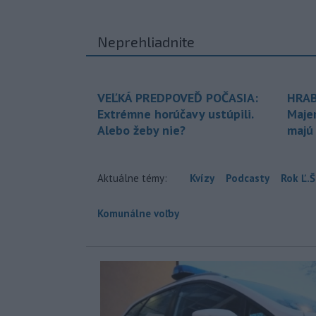
Neprehliadnite
VEĽKÁ PREDPOVEĎ POČASIA:
HRAB
Extrémne horúčavy ustúpili.
Maje
Alebo žeby nie?
majú
Aktuálne témy:
Kvízy
Podcasty
Rok Ľ.Š
Komunálne voľby