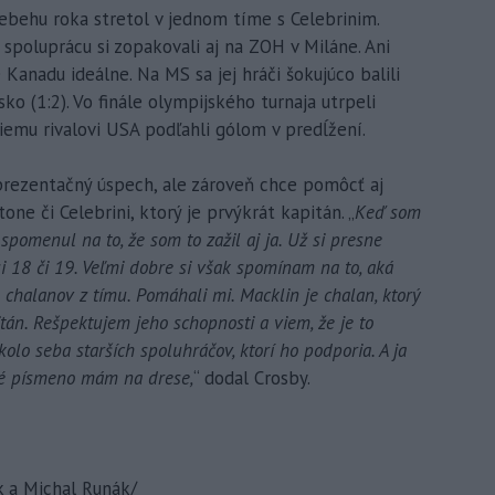
iebehu roka stretol v jednom tíme s Celebrinim.
 spoluprácu si zopakovali aj na ZOH v Miláne. Ani
Kanadu ideálne. Na MS sa jej hráči šokujúco balili
sko (1:2). Vo finále olympijského turnaja utrpeli
iemu rivalovi USA podľahli gólom v predĺžení.
reprezentačný úspech, ale zároveň chce pomôcť aj
 či Celebrini, ktorý je prvýkrát kapitán. „
Keď som
 spomenul na to, že som to zažil aj ja. Už si presne
 18 či 19. Veľmi dobre si však spomínam na to, aká
chalanov z tímu. Pomáhali mi. Macklin je chalan, ktorý
tán. Rešpektujem jeho schopnosti a viem, že je to
lo seba starších spoluhráčov, ktorí ho podporia. A ja
ké písmeno mám na drese,
“ dodal Crosby.
k a Michal Runák/