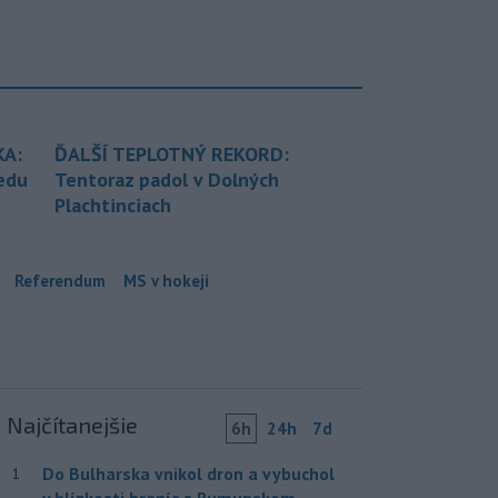
KA:
ĎALŠÍ TEPLOTNÝ REKORD:
redu
Tentoraz padol v Dolných
Plachtinciach
Referendum
MS v hokeji
Najčítanejšie
6h
24h
7d
Do Bulharska vnikol dron a vybuchol
1
v blízkosti hraníc s Rumunskom