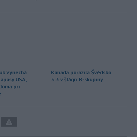
uk vynechá
Kanada porazila Švédsko
ápasy USA,
5:3 v šlágri B-skupiny
doma pri
e