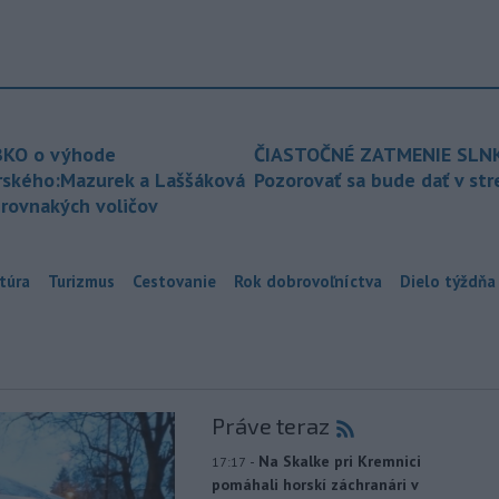
KO o výhode
ČIASTOČNÉ ZATMENIE SLN
rského:Mazurek a Laššáková
Pozorovať sa bude dať v st
 rovnakých voličov
túra
Turizmus
Cestovanie
Rok dobrovoľníctva
Dielo týždňa
Práve teraz
-
Na Skalke pri Kremnici
17:17
pomáhali horskí záchranári v