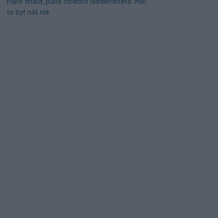
Piate finále, piate striebro Niederreitera: Mal
to byť náš rok