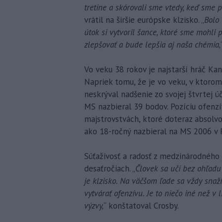
tretine a skórovali sme vtedy, keď sme p
vrátil na širšie európske klzisko. „
Bolo 
útok si vytvoril šance, ktoré sme mohl
zlepšovať a bude lepšia aj naša chémia,
Vo veku 38 rokov je najstarší hráč Ka
Napriek tomu, že je vo veku, v ktorom
neskrýval nadšenie zo svojej štvrtej ú
MS nazbieral 39 bodov. Pozíciu ofenzí
majstrovstvách, ktoré doteraz absolvov
ako 18-ročný nazbieral na MS 2006 v 
Súťaživosť a radosť z medzinárodného
desaťročiach. „
Človek sa učí bez ohľadu 
je klzisko. Na väčšom ľade sa vždy snaž
vytvárať ofenzívu. Je to niečo iné než v
výzvy,
“ konštatoval Crosby.