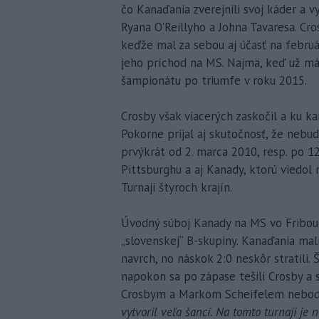
čo Kanaďania zverejnili svoj káder a v
Ryana O'Reillyho a Johna Tavaresa. Cr
keďže mal za sebou aj účasť na febru
jeho príchod na MS. Najmä, keď už má
šampionátu po triumfe v roku 2015.
Crosby však viacerých zaskočil a ku 
Pokorne prijal aj skutočnosť, že nebu
prvýkrát od 2. marca 2010, resp. po 1
Pittsburghu a aj Kanady, ktorú viedol
Turnaji štyroch krajín.
Úvodný súboj Kanady na MS vo Fribour
„slovenskej“ B-skupiny. Kanaďania mal
navrch, no náskok 2:0 neskôr stratili. 
napokon sa po zápase tešili Crosby a sp
Crosbym a Markom Scheifelem nebodo
vytvoril veľa šancí. Na tomto turnaji je 