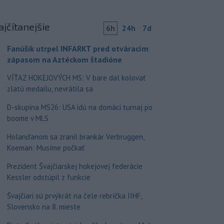
ajčítanejšie
6h
24h
7d
Fanúšik utrpel INFARKT pred otváracím
zápasom na Aztéckom štadióne
VÍŤAZ HOKEJOVÝCH MS: V bare dal kolovať
zlatú medailu, nevrátila sa
D-skupina MS26: USA idú na domáci turnaj po
boome v MLS
Holanďanom sa zranil brankár Verbruggen,
Koeman: Musíme počkať
Prezident Švajčiarskej hokejovej federácie
Kessler odstúpil z funkcie
Švajčiari sú prvýkrát na čele rebríčka IIHF,
Slovensko na 8. mieste