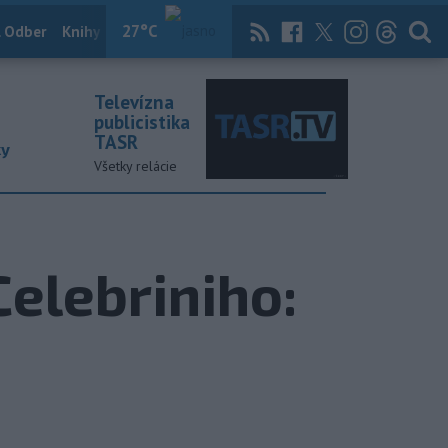
27
°C
 Odber
Knihy
Útulkovo
Magazín
News Now
Archív
TASR
Televízna
publicistika
TASR
ky
Všetky relácie
Celebriniho: