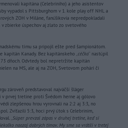
ymenovali kapitána (Celebriniho) a jeho asistentov
osby vypadol s Pittsburghom v 1. kole play off NHL a
árových ZOH v Miláne, fanúšikovia nepredpokladali
 v zbierke úspechov aj zlato zo svetového
kanadskému tímu sa pripojil ešte pred šampionátom.
de kapitán Kanady. Bez kapitánskeho „
céčka
“ nastúpil
273 dňoch. Odvtedy bol nepretržite kapitán
 nielen na MS, ale aj na ZOH, Svetovom pohári či
gu zároveň predstavoval najväčší šláger
i v prvej tretine proti Švédom herne aj gólovo
Švédi zlepšenou hrou vyrovnali na 2:2 aj 3:3, no
ol. Zvíťazili 5:3, hoci prvý útok s Celebrinim,
val. „
Súper prevzal zápas v druhej tretine, keď si
niekoľko naozaj dobrých tímov. My sme sa vrátili v tretej