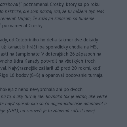
otrebovali,
“ poznamenal Crosby, ktorý sa po roku
to hektické, ale som naozaj rád, že tu môžem byť. Náš
i premeniť. Dúfam, že každým zápasom sa budeme
“ poznamenal Crosby.
nady, od Celebriniho ho delia takmer dve dekády.
 už kanadskí hráči iba sporadicky chodia na MS,
časti na šampionáte. V doterajších 26 zápasoch na
vneho lídra Kanady potvrdil na všetkých troch
al. Najvýraznejšie zažiaril už pred 20 rokmi, keď
Rige 16 bodov (8+8) a opanoval bodovanie turnaja.
 hokeja z neho nevyprchala ani po dvoch
na to, o aký turnaj ide. Rovnako tak je jedno, aké veľké
íte nájsť spôsob ako sa čo najjednoduchšie adaptovať a
 lige (NHL), no zároveň je to zábavná súčasť novej