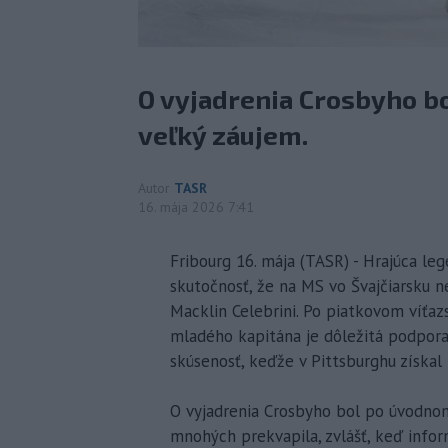
O vyjadrenia Crosbyho b
veľký záujem.
Autor
TASR
16. mája 2026 7:41
Fribourg 16. mája (TASR) - Hrajúca l
skutočnosť, že na MS vo Švajčiarsku n
Macklin Celebrini. Po piatkovom víťaz
mladého kapitána je dôležitá podpora
skúsenosť, keďže v Pittsburghu získal 
O vyjadrenia Crosbyho bol po úvodnom
mnohých prekvapila, zvlášť, keď infor