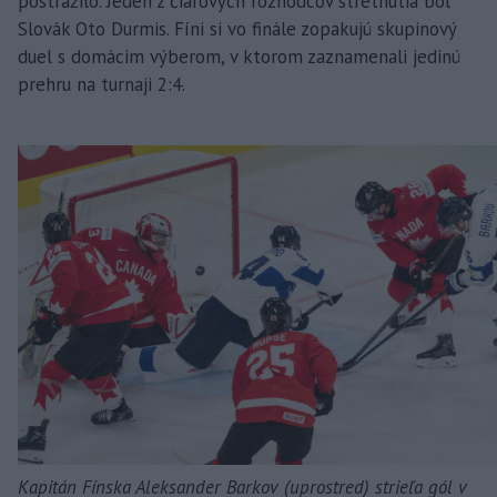
postrážilo. Jeden z čiarových rozhodcov stretnutia bol
Slovák Oto Durmis. Fíni si vo finále zopakujú skupinový
duel s domácim výberom, v ktorom zaznamenali jedinú
prehru na turnaji 2:4.
Kapitán Fínska Aleksander Barkov (uprostred) strieľa gól v