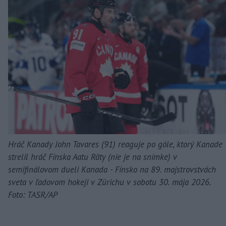
Hráč Kanady John Tavares (91) reaguje po góle, ktorý Kanade
strelil hráč Fínska Aatu Räty (nie je na snímke) v
semifinálovom dueli Kanada - Fínsko na 89. majstrovstvách
sveta v ľadovom hokeji v Zürichu v sobotu 30. mája 2026.
Foto: TASR/AP