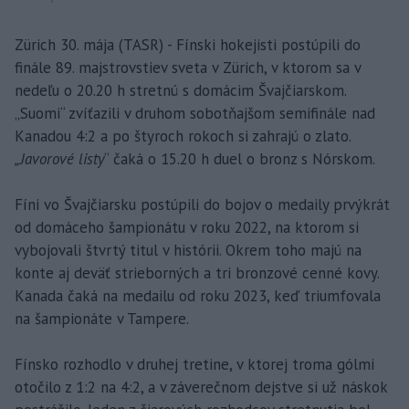
Zürich 30. mája (TASR) - Fínski hokejisti postúpili do
finále 89. majstrovstiev sveta v Zürich, v ktorom sa v
nedeľu o 20.20 h stretnú s domácim Švajčiarskom.
„Suomi“ zvíťazili v druhom sobotňajšom semifinále nad
Kanadou 4:2 a po štyroch rokoch si zahrajú o zlato.
„Javorové listy
“ čaká o 15.20 h duel o bronz s Nórskom.
Fíni vo Švajčiarsku postúpili do bojov o medaily prvýkrát
od domáceho šampionátu v roku 2022, na ktorom si
vybojovali štvrtý titul v histórii. Okrem toho majú na
konte aj deväť strieborných a tri bronzové cenné kovy.
Kanada čaká na medailu od roku 2023, keď triumfovala
na šampionáte v Tampere.
Fínsko rozhodlo v druhej tretine, v ktorej troma gólmi
otočilo z 1:2 na 4:2, a v záverečnom dejstve si už náskok