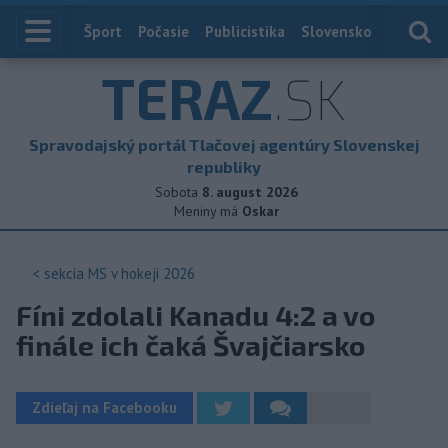
Index
Šport
Počasie
Publicistika
Slovensko
Zahranič
TERAZ
.SK
Spravodajský portál Tlačovej agentúry Slovenskej
republiky
Sobota
8. august 2026
Meniny má
Oskar
< sekcia
MS v hokeji 2026
Fíni zdolali Kanadu 4:2 a vo
finále ich čaká Švajčiarsko
Zdieľaj na Facebooku