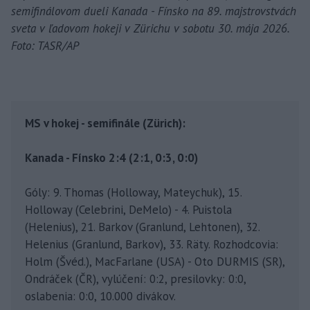
semifinálovom dueli Kanada - Fínsko na 89. majstrovstvách
sveta v ľadovom hokeji v Zürichu v sobotu 30. mája 2026.
Foto: TASR/AP
MS v hokej - semifinále (Zürich):
Kanada - Fínsko 2:4 (2:1, 0:3, 0:0)
Góly: 9. Thomas (Holloway, Mateychuk), 15.
Holloway (Celebrini, DeMelo) - 4. Puistola
(Helenius), 21. Barkov (Granlund, Lehtonen), 32.
Helenius (Granlund, Barkov), 33. Räty. Rozhodcovia:
Holm (Švéd.), MacFarlane (USA) - Oto DURMIS (SR),
Ondráček (ČR), vylúčení: 0:2, presilovky: 0:0,
oslabenia: 0:0, 10.000 divákov.