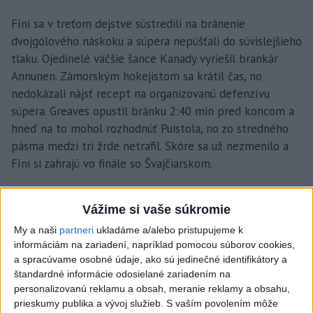
Fíni sa v treťom dejstve sústredili na bránenie
dvojgólového náskoku a súpera nepúšťali do súvislejšieho
tlaku. Ojedinelé väčšie šance Kanady vyriešil brankár
Annunen. Zámorským hokejistom sa krátil čas, no
nedokázali nájsť recept na organizovanú defenzívu
súpera. Greaves opustil bránku 2:40 min pred koncom a
hneď na to mohol rozhodnúť Puistola, no zo stredného
pásma medzi tri žrde netrafil. Skóre sa už nezmenilo a
Fíni si zahrajú vo finále so Švajčiarskom.
Vážime si vaše súkromie
My a naši
partneri
ukladáme a/alebo pristupujeme k
informáciám na zariadení, napríklad pomocou súborov cookies,
a spracúvame osobné údaje, ako sú jedinečné identifikátory a
štandardné informácie odosielané zariadením na
Prečítajte si aj:
personalizovanú reklamu a obsah, meranie reklamy a obsahu,
prieskumy publika a vývoj služieb.
S vaším povolením môže