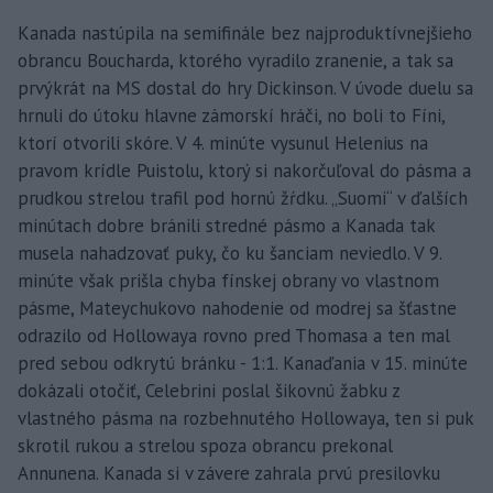
Kanada nastúpila na semifinále bez najproduktívnejšieho
obrancu Boucharda, ktorého vyradilo zranenie, a tak sa
prvýkrát na MS dostal do hry Dickinson. V úvode duelu sa
hrnuli do útoku hlavne zámorskí hráči, no boli to Fíni,
ktorí otvorili skóre. V 4. minúte vysunul Helenius na
pravom krídle Puistolu, ktorý si nakorčuľoval do pásma a
prudkou strelou trafil pod hornú žŕdku. „Suomi“ v ďalších
minútach dobre bránili stredné pásmo a Kanada tak
musela nahadzovať puky, čo ku šanciam neviedlo. V 9.
minúte však prišla chyba fínskej obrany vo vlastnom
pásme, Mateychukovo nahodenie od modrej sa šťastne
odrazilo od Hollowaya rovno pred Thomasa a ten mal
pred sebou odkrytú bránku - 1:1. Kanaďania v 15. minúte
dokázali otočiť, Celebrini poslal šikovnú žabku z
vlastného pásma na rozbehnutého Hollowaya, ten si puk
skrotil rukou a strelou spoza obrancu prekonal
Annunena. Kanada si v závere zahrala prvú presilovku