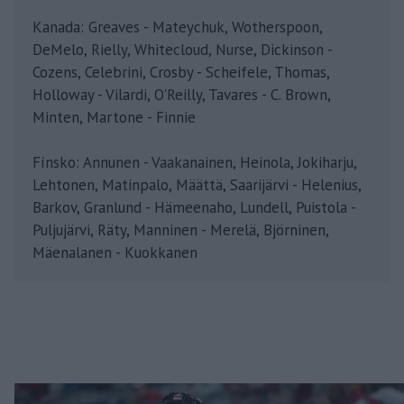
Kanada: Greaves - Mateychuk, Wotherspoon,
DeMelo, Rielly, Whitecloud, Nurse, Dickinson -
Cozens, Celebrini, Crosby - Scheifele, Thomas,
Holloway - Vilardi, O'Reilly, Tavares - C. Brown,
Minten, Martone - Finnie
Fínsko: Annunen - Vaakanainen, Heinola, Jokiharju,
Lehtonen, Matinpalo, Määttä, Saarijärvi - Helenius,
Barkov, Granlund - Hämeenaho, Lundell, Puistola -
Puljujärvi, Räty, Manninen - Merelä, Björninen,
Mäenalanen - Kuokkanen