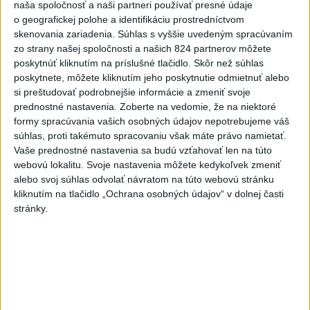
naša spoločnosť a naši partneri používať presné údaje
PIESNE FUTBALOVÝCH MS: Ruskom v 2018 znela
o geografickej polohe a identifikáciu prostredníctvom
skenovania zariadenia. Súhlas s vyššie uvedeným spracúvaním
Live It Up
zo strany našej spoločnosti a našich 824 partnerov môžete
poskytnúť kliknutím na príslušné tlačidlo. Skôr než súhlas
poskytnete, môžete kliknutím jeho poskytnutie odmietnuť alebo
si preštudovať podrobnejšie informácie a zmeniť svoje
prednostné nastavenia.
Zoberte na vedomie, že na niektoré
formy spracúvania vašich osobných údajov nepotrebujeme váš
súhlas, proti takémuto spracovaniu však máte právo namietať.
Vaše prednostné nastavenia sa budú vzťahovať len na túto
webovú lokalitu. Svoje nastavenia môžete kedykoľvek zmeniť
alebo svoj súhlas odvolať návratom na túto webovú stránku
kliknutím na tlačidlo „Ochrana osobných údajov“ v dolnej časti
stránky.
Škót Gilmour si v príprave zranil koleno a príde o
šampionát