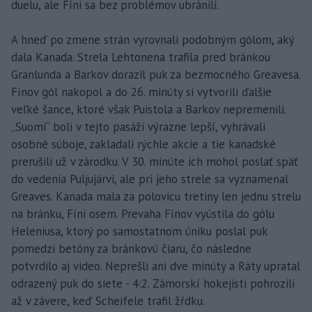
duelu, ale Fíni sa bez problémov ubránili.
A hneď po zmene strán vyrovnali podobným gólom, aký
dala Kanada. Strela Lehtonena trafila pred bránkou
Granlunda a Barkov dorazil puk za bezmocného Greavesa.
Fínov gól nakopol a do 26. minúty si vytvorili ďalšie
veľké šance, ktoré však Puistola a Barkov nepremenili.
„Suomi“ boli v tejto pasáži výrazne lepší, vyhrávali
osobné súboje, zakladali rýchle akcie a tie kanadské
prerušili už v zárodku. V 30. minúte ich mohol poslať späť
do vedenia Puljujärvi, ale pri jeho strele sa vyznamenal
Greaves. Kanada mala za polovicu tretiny len jednu strelu
na bránku, Fíni osem. Prevaha Fínov vyústila do gólu
Heleniusa, ktorý po samostatnom úniku poslal puk
pomedzi betóny za bránkovú čiaru, čo následne
potvrdilo aj video. Neprešli ani dve minúty a Räty upratal
odrazený puk do siete - 4:2. Zámorskí hokejisti pohrozili
až v závere, keď Scheifele trafil žŕdku.