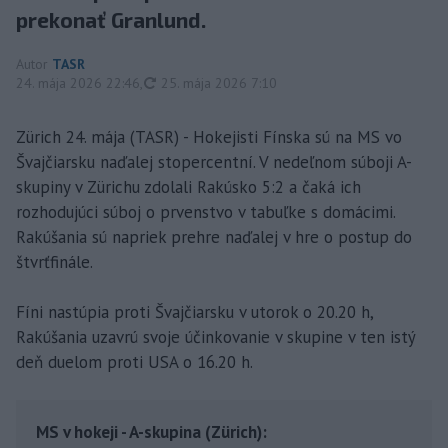
prekonať Granlund.
Autor
TASR
aktualizované
24. mája 2026 22:46
,
25. mája 2026 7:10
Zürich 24. mája (TASR) - Hokejisti Fínska sú na MS vo
Švajčiarsku naďalej stopercentní. V nedeľnom súboji A-
skupiny v Zürichu zdolali Rakúsko 5:2 a čaká ich
rozhodujúci súboj o prvenstvo v tabuľke s domácimi.
Rakúšania sú napriek prehre naďalej v hre o postup do
štvrťfinále.
Fíni nastúpia proti Švajčiarsku v utorok o 20.20 h,
Rakúšania uzavrú svoje účinkovanie v skupine v ten istý
deň duelom proti USA o 16.20 h.
MS v hokeji - A-skupina (Zürich):