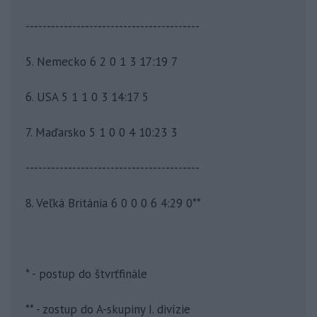
-----------------------------------------
5. Nemecko 6 2 0 1 3 17:19 7
6. USA 5 1 1 0 3 14:17 5
7. Maďarsko 5 1 0 0 4 10:23 3
-----------------------------------------
8. Veľká Británia 6 0 0 0 6 4:29 0**
* - postup do štvrťfinále
** - zostup do A-skupiny I. divízie