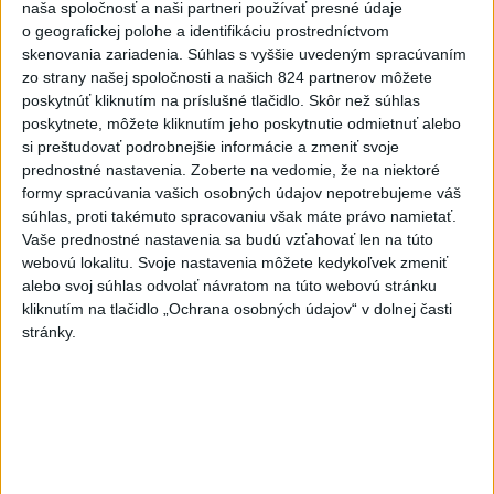
naša spoločnosť a naši partneri používať presné údaje
o geografickej polohe a identifikáciu prostredníctvom
skenovania zariadenia. Súhlas s vyššie uvedeným spracúvaním
zo strany našej spoločnosti a našich 824 partnerov môžete
poskytnúť kliknutím na príslušné tlačidlo. Skôr než súhlas
poskytnete, môžete kliknutím jeho poskytnutie odmietnuť alebo
si preštudovať podrobnejšie informácie a zmeniť svoje
prednostné nastavenia.
Zoberte na vedomie, že na niektoré
formy spracúvania vašich osobných údajov nepotrebujeme váš
súhlas, proti takémuto spracovaniu však máte právo namietať.
Vaše prednostné nastavenia sa budú vzťahovať len na túto
webovú lokalitu. Svoje nastavenia môžete kedykoľvek zmeniť
alebo svoj súhlas odvolať návratom na túto webovú stránku
kliknutím na tlačidlo „Ochrana osobných údajov“ v dolnej časti
stránky.
Briti prehrali s Lotyšskom 0:6 a zostúpili do I.
divízie MS
Zdieľaj na Facebooku