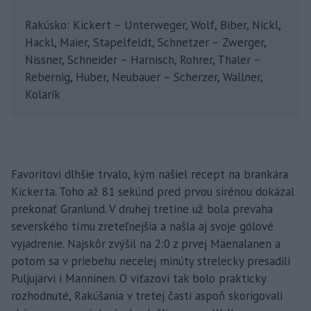
Rakúsko: Kickert – Unterweger, Wolf, Biber, Nickl,
Hackl, Maier, Stapelfeldt, Schnetzer – Zwerger,
Nissner, Schneider – Harnisch, Rohrer, Thaler –
Rebernig, Huber, Neubauer – Scherzer, Wallner,
Kolarik
Favoritovi dlhšie trvalo, kým našiel recept na brankára
Kickerta. Toho až 81 sekúnd pred prvou sirénou dokázal
prekonať Granlund. V druhej tretine už bola prevaha
severského tímu zreteľnejšia a našla aj svoje gólové
vyjadrenie. Najskôr zvýšil na 2:0 z prvej Mäenalanen a
potom sa v priebehu necelej minúty strelecky presadili
Puljujärvi i Manninen. O víťazovi tak bolo prakticky
rozhodnuté, Rakúšania v tretej časti aspoň skorigovali