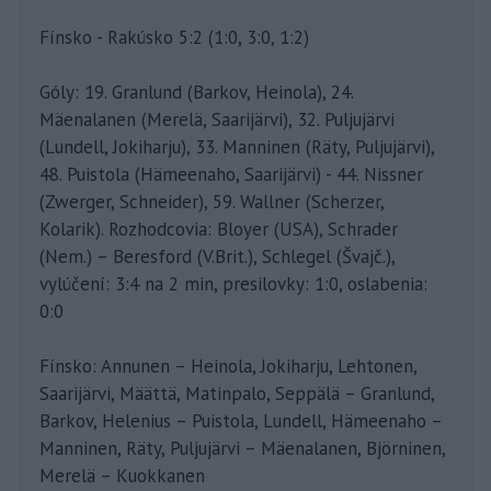
Fínsko - Rakúsko 5:2 (1:0, 3:0, 1:2)
Góly: 19. Granlund (Barkov, Heinola), 24.
Mäenalanen (Merelä, Saarijärvi), 32. Puljujärvi
(Lundell, Jokiharju), 33. Manninen (Räty, Puljujärvi),
48. Puistola (Hämeenaho, Saarijärvi) - 44. Nissner
(Zwerger, Schneider), 59. Wallner (Scherzer,
Kolarik). Rozhodcovia: Bloyer (USA), Schrader
(Nem.) – Beresford (V.Brit.), Schlegel (Švajč.),
vylúčení: 3:4 na 2 min, presilovky: 1:0, oslabenia:
0:0
Fínsko: Annunen – Heinola, Jokiharju, Lehtonen,
Saarijärvi, Määttä, Matinpalo, Seppälä – Granlund,
Barkov, Helenius – Puistola, Lundell, Hämeenaho –
Manninen, Räty, Puljujärvi – Mäenalanen, Björninen,
Merelä – Kuokkanen