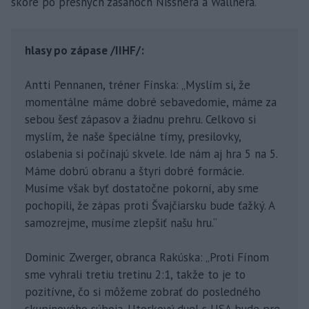
skóre po presných zásahoch Nissnera a Wallnera.
hlasy po zápase /IIHF/:
Antti Pennanen, tréner Fínska: „Myslím si, že
momentálne máme dobré sebavedomie, máme za
sebou šesť zápasov a žiadnu prehru. Celkovo si
myslím, že naše špeciálne tímy, presilovky,
oslabenia si počínajú skvele. Ide nám aj hra 5 na 5.
Máme dobrú obranu a štyri dobré formácie.
Musíme však byť dostatočne pokorní, aby sme
pochopili, že zápas proti Švajčiarsku bude ťažký. A
samozrejme, musíme zlepšiť našu hru.“
Dominic Zwerger, obranca Rakúska: „Proti Fínom
sme vyhrali tretiu tretinu 2:1, takže to je to
pozitívne, čo si môžeme zobrať do posledného
skupinového súboja. Utorkový duel s USA bude pre