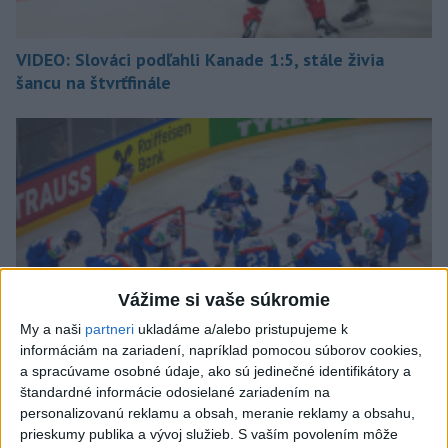
VIDEO: Slováci podľahli Kanade 1:5, stále živia
šancu na štvrťfinále
Vážime si vaše súkromie
My a naši
partneri
ukladáme a/alebo pristupujeme k
informáciám na zariadení, napríklad pomocou súborov cookies,
a spracúvame osobné údaje, ako sú jedinečné identifikátory a
štandardné informácie odosielané zariadením na
personalizovanú reklamu a obsah, meranie reklamy a obsahu,
ONLINE MS 2026: Šiesty zápas SR: Slovensko -
prieskumy publika a vývoj služieb.
S vaším povolením môže
Kanada