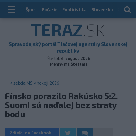
Index
Šport
Počasie
Publicistika
Slovensko
Zahranič
TERAZ
.SK
Spravodajský portál Tlačovej agentúry Slovenskej
republiky
Štvrtok
6. august 2026
Meniny má
Štefánia
< sekcia
MS v hokeji 2026
Fínsko porazilo Rakúsko 5:2,
Suomi sú naďalej bez straty
bodu
Zdieľaj na Facebooku