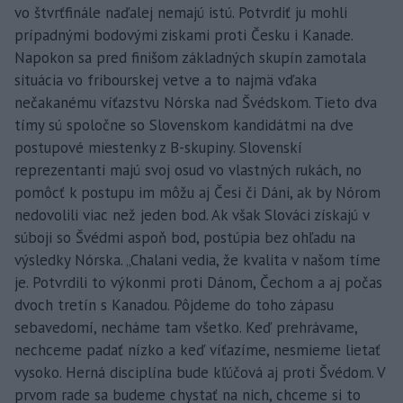
vo štvrťfinále naďalej nemajú istú. Potvrdiť ju mohli
prípadnými bodovými ziskami proti Česku i Kanade.
Napokon sa pred finišom základných skupín zamotala
situácia vo fribourskej vetve a to najmä vďaka
nečakanému víťazstvu Nórska nad Švédskom. Tieto dva
tímy sú spoločne so Slovenskom kandidátmi na dve
postupové miestenky z B-skupiny. Slovenskí
reprezentanti majú svoj osud vo vlastných rukách, no
pomôcť k postupu im môžu aj Česi či Dáni, ak by Nórom
nedovolili viac než jeden bod. Ak však Slováci získajú v
súboji so Švédmi aspoň bod, postúpia bez ohľadu na
výsledky Nórska. „Chalani vedia, že kvalita v našom tíme
je. Potvrdili to výkonmi proti Dánom, Čechom a aj počas
dvoch tretín s Kanadou. Pôjdeme do toho zápasu
sebavedomí, necháme tam všetko. Keď prehrávame,
nechceme padať nízko a keď víťazíme, nesmieme lietať
vysoko. Herná disciplína bude kľúčová aj proti Švédom. V
prvom rade sa budeme chystať na nich, chceme si to