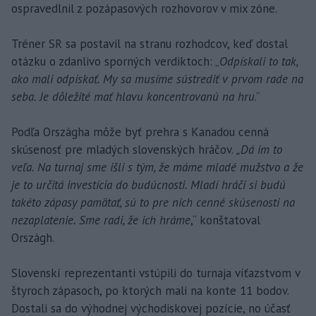
ospravedlnil z pozápasových rozhovorov v mix zóne.
Tréner SR sa postavil na stranu rozhodcov, keď dostal
otázku o zdanlivo sporných verdiktoch: „
Odpískali to tak,
ako mali odpískať. My sa musíme sústrediť v prvom rade na
seba. Je dôležité mať hlavu koncentrovanú na hru
.“
Podľa Országha môže byť prehra s Kanadou cenná
skúsenosť pre mladých slovenských hráčov.
„Dá im to
veľa. Na turnaj sme išli s tým, že máme mladé mužstvo a že
je to určitá investícia do budúcnosti. Mladí hráči si budú
takéto zápasy pamätať, sú to pre nich cenné skúsenosti na
nezaplatenie. Sme radi, že ich hráme
,“ konštatoval
Országh.
Slovenskí reprezentanti vstúpili do turnaja víťazstvom v
štyroch zápasoch, po ktorých mali na konte 11 bodov.
Dostali sa do výhodnej východiskovej pozície, no účasť