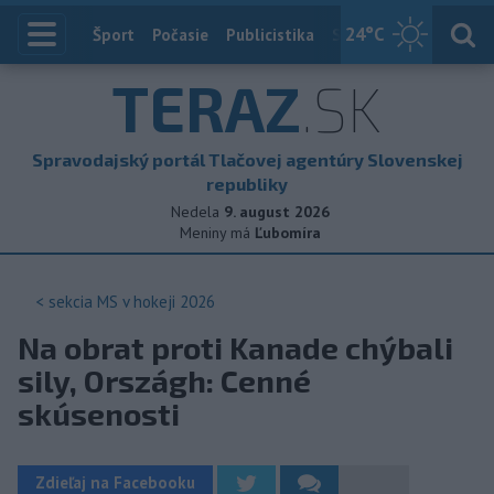
24
°C
Index
Šport
Počasie
Publicistika
Slovensko
Zahranič
TERAZ
.SK
Spravodajský portál Tlačovej agentúry Slovenskej
republiky
Nedela
9. august 2026
Meniny má
Ľubomíra
< sekcia
MS v hokeji 2026
Na obrat proti Kanade chýbali
sily, Országh: Cenné
skúsenosti
Zdieľaj na Facebooku