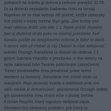
pokusoch na bránku ju dokonca celkovo prevýšili 32:29,
čo sa doteraz nepodarilo žiadnemu tímu na turnaji.
Napokon im to však nebolo nič platné, keďže zámorský
tím strelil v tretej tretine štyri góly.
„Dve tretiny sme
hrali výborne, držali sme stav 1:1. Potom prišiel zbytočný
faul aj zbytočná strata puku vo vlastnej presilovke. Keď
Kanadu pustíte do dvojgólového vedenia, je ťažké to otočiť.
V závere nám už chýbali aj sily. Chalani to však odbojovali,
“
uviedol Országh. Kanaďania sa dostali do vedenia 2:1
gólom Gabriela Vilardiho v presilovke, o dve minúty na
neho nadviazal John Tavares pohotovým zakončením.
Tréner slovenského tímu považoval práve tento
moment za zlomový.
„Kanaďania ním získali istotu na
hokejkách. Majú obrovskú kvalitu a doťahovať proti nim
väčší náskok je demotivujúce
,“ poznamenal Országh. Jediný
gól slovenského tímu strelil ešte v druhej tretine
Kristián Pospíšil, ktorý napokon nedohral zápas.
Dôvodom bol zdravotný problém, pre ktorý sa