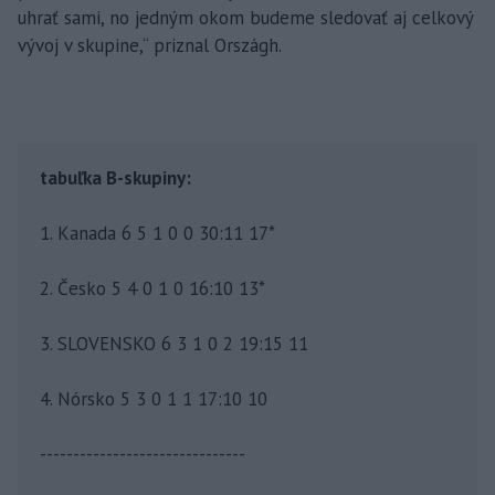
uhrať sami, no jedným okom budeme sledovať aj celkový
vývoj v skupine,“ priznal Országh.
tabuľka B-skupiny:
1. Kanada 6 5 1 0 0 30:11 17*
2. Česko 5 4 0 1 0 16:10 13*
3. SLOVENSKO 6 3 1 0 2 19:15 11
4. Nórsko 5 3 0 1 1 17:10 10
-------------------------------