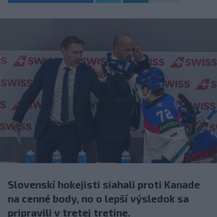
Slovenskí hokejisti siahali proti Kanade
na cenné body, no o lepší výsledok sa
pripravili v tretej tretine.