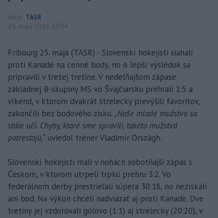
Autor
TASR
25. mája 2026 10:54
Fribourg 25. mája (TASR) - Slovenskí hokejisti siahali
proti Kanade na cenné body, no o lepší výsledok sa
pripravili v tretej tretine. V nedeľňajšom zápase
základnej B-skupiny MS vo Švajčiarsku prehrali 1:5 a
víkend, v ktorom dvakrát strelecky prevýšili favoritov,
zakončili bez bodového zisku.
„Naše mladé mužstvo sa
stále učí. Chyby, ktoré sme spravili, takéto mužstvá
potrestajú,“
uviedol tréner Vladimír Országh.
Slovenskí hokejisti mali v nohách sobotňajší zápas s
Českom, v ktorom utrpeli trpkú prehru 3:2. Vo
federálnom derby prestrieľali súpera 30:18, no nezískali
ani bod. Na výkon chceli nadviazať aj proti Kanade. Dve
tretiny jej vzdorovali gólovo (1:1) aj strelecky (20:20), v