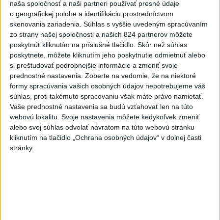
naša spoločnosť a naši partneri používať presné údaje
o geografickej polohe a identifikáciu prostredníctvom
skenovania zariadenia. Súhlas s vyššie uvedeným spracúvaním
Zdieľaj na Facebooku
zo strany našej spoločnosti a našich 824 partnerov môžete
poskytnúť kliknutím na príslušné tlačidlo. Skôr než súhlas
poskytnete, môžete kliknutím jeho poskytnutie odmietnuť alebo
si preštudovať podrobnejšie informácie a zmeniť svoje
prednostné nastavenia.
Zoberte na vedomie, že na niektoré
formy spracúvania vašich osobných údajov nepotrebujeme váš
súhlas, proti takémuto spracovaniu však máte právo namietať.
Vaše prednostné nastavenia sa budú vzťahovať len na túto
webovú lokalitu. Svoje nastavenia môžete kedykoľvek zmeniť
Neprehliadnite
alebo svoj súhlas odvolať návratom na túto webovú stránku
kliknutím na tlačidlo „Ochrana osobných údajov“ v dolnej časti
VEĽKÁ PREDPOVEĎ POČASIA:
stránky.
Extrémne horúčavy ustúpili. Alebo
žeby nie?
HRABKO o výhode
Majerského:Mazurek a Laššáková majú
rovnakých voličov