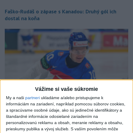
Faško-Rudáš o zápase s Kanadou: Druhý gól ich
dostal na koňa
Vážime si vaše súkromie
My a naši
partneri
ukladáme a/alebo pristupujeme k
informáciám na zariadení, napríklad pomocou súborov cookies,
a spracúvame osobné údaje, ako sú jedinečné identifikátory a
štandardné informácie odosielané zariadením na
Sýkora po prehre s Kanadou: Verím, že nás ešte viac
personalizovanú reklamu a obsah, meranie reklamy a obsahu,
zomkne
prieskumy publika a vývoj služieb.
S vaším povolením môže