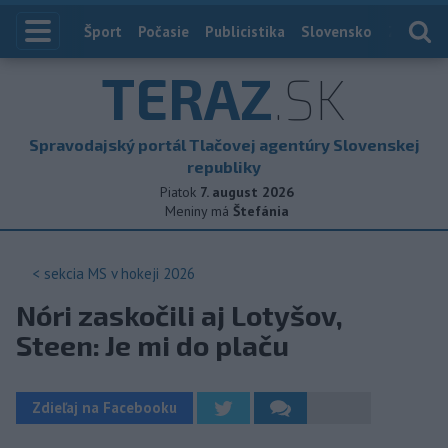
Index
Šport
Počasie
Publicistika
Slovensko
Zahranič
TERAZ
.SK
Spravodajský portál Tlačovej agentúry Slovenskej
republiky
Piatok
7. august 2026
Meniny má
Štefánia
< sekcia
MS v hokeji 2026
Nóri zaskočili aj Lotyšov,
Steen: Je mi do plaču
Zdieľaj na Facebooku