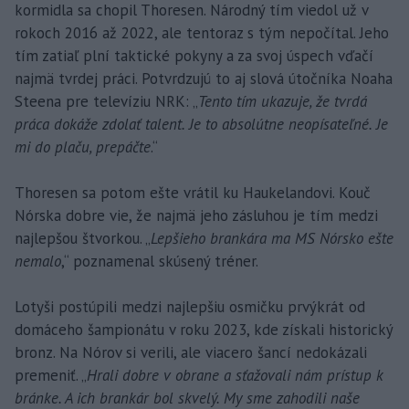
kormidla sa chopil Thoresen. Národný tím viedol už v
rokoch 2016 až 2022, ale tentoraz s tým nepočítal. Jeho
tím zatiaľ plní taktické pokyny a za svoj úspech vďačí
najmä tvrdej práci. Potvrdzujú to aj slová útočníka Noaha
Steena pre televíziu NRK: „
Tento tím ukazuje, že tvrdá
práca dokáže zdolať talent. Je to absolútne neopísateľné. Je
mi do plaču, prepáčte
.“
Thoresen sa potom ešte vrátil ku Haukelandovi. Kouč
Nórska dobre vie, že najmä jeho zásluhou je tím medzi
najlepšou štvorkou. „
Lepšieho brankára ma MS Nórsko ešte
nemalo
,“ poznamenal skúsený tréner.
Lotyši postúpili medzi najlepšiu osmičku prvýkrát od
domáceho šampionátu v roku 2023, kde získali historický
bronz. Na Nórov si verili, ale viacero šancí nedokázali
premeniť. „
Hrali dobre v obrane a sťažovali nám prístup k
bránke. A ich brankár bol skvelý. My sme zahodili naše