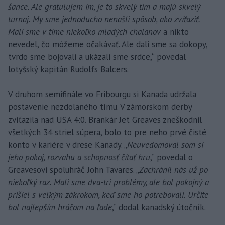
šance. Ale gratulujem im, je to skvelý tím a majú skvelý
turnaj. My sme jednoducho nenašli spôsob, ako zvíťaziť.
Mali sme v tíme niekoľko mladých chalanov
a nikto
nevedel, čo môžeme očakávať. Ale dali sme sa dokopy,
tvrdo sme bojovali a ukázali sme srdce,“ povedal
lotyšský kapitán Rudolfs Balcers.
V druhom semifinále vo Fribourgu si Kanada udržala
postavenie nezdolaného tímu. V zámorskom derby
zvíťazila nad USA 4:0. Brankár Jet Greaves zneškodnil
všetkých 34 striel súpera, bolo to pre neho prvé čisté
konto v kariére v drese Kanady. „
Neuvedomoval som si
jeho pokoj, rozvahu a schopnosť čítať hru
,“ povedal o
Greavesovi spoluhráč John Tavares. „
Zachránil nás už po
niekoľký raz. Mali sme dva-tri problémy, ale bol pokojný a
prišiel s veľkým zákrokom, keď sme ho potrebovali. Určite
bol najlepším hráčom na ľade
,“ dodal kanadský útočník.