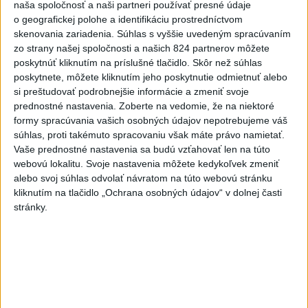
naša spoločnosť a naši partneri používať presné údaje
Na kúpalisku Diakovce UNIKALA
o geografickej polohe a identifikáciu prostredníctvom
LÁTKA, osem ľudí skončilo v
skenovania zariadenia. Súhlas s vyššie uvedeným spracúvaním
nemocnici
zo strany našej spoločnosti a našich 824 partnerov môžete
aktualizované
včera 18:23
,
včera 21:38
poskytnúť kliknutím na príslušné tlačidlo. Skôr než súhlas
poskytnete, môžete kliknutím jeho poskytnutie odmietnuť alebo
Francúzski vinári sa po
si preštudovať podrobnejšie informácie a zmeniť svoje
požiaroch obávajú dymovej
prednostné nastavenia.
Zoberte na vedomie, že na niektoré
príchute vo víne
formy spracúvania vašich osobných údajov nepotrebujeme váš
včera 21:44
súhlas, proti takémuto spracovaniu však máte právo namietať.
Vaše prednostné nastavenia sa budú vzťahovať len na túto
Uganda schválila vyslanie
webovú lokalitu. Svoje nastavenia môžete kedykoľvek zmeniť
vojakov do medzinárodných síl
alebo svoj súhlas odvolať návratom na túto webovú stránku
v Pásme Gazy
kliknutím na tlačidlo „Ochrana osobných údajov“ v dolnej časti
stránky.
včera 20:49
Pre únik ropy z tankera pri
Ománe hrozí ekologická
katastrofa
včera 21:59
Ráž: Podpísali sme zmluvu k