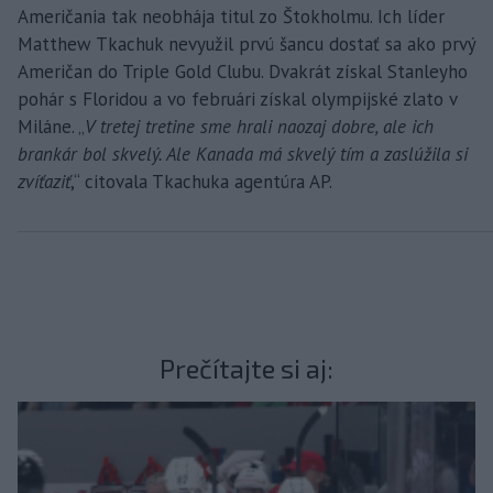
Američania tak neobhája titul zo Štokholmu. Ich líder
Matthew Tkachuk nevyužil prvú šancu dostať sa ako prvý
Američan do Triple Gold Clubu. Dvakrát získal Stanleyho
pohár s Floridou a vo februári získal olympijské zlato v
Miláne. „
V tretej tretine sme hrali naozaj dobre, ale ich
brankár bol skvelý. Ale Kanada má skvelý tím a zaslúžila si
zvíťaziť
,“ citovala Tkachuka agentúra AP.
Prečítajte si aj: