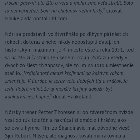
trochu pasívni, ale išlo o veľa a mohli sme veľa stratiť. Bolo
to neuveriteľné. Som na chalanov veľmi hrdý
,“ citoval
Haukelanda portál iihf.com.
Nóri sa predstavili vo štvrťfinále po dlhých pätnástich
rokoch, doteraz z neho nikdy nepostúpili ďalej. Ich
historickým maximom je 4. miesto ešte z roku 1951, keď
sa na MS zúčastnilo len sedem krajín. Zvíťazili vtedy v
dvoch zo šiestich zápasov, ale to im na toto umiestnenie
stačilo. „
Vzdialenosť medzi krajinami sa každým rokom
zmenšuje. V Európe je teraz veľa dobrých líg a hráčov. Je
teda dobré vidieť, že aj menšie krajiny dokážu byť
konkurencieschopné
,“ dodal Haukeland.
Nórsky tréner Petter Thoresen si po záverečnom hvizde
vzal do rúk telefón a nakrúcal si emócie i hráčov, ako
spievajú hymnu. Tím zo Škandinávie mal pôvodne viesť
Sjur Robert Nilsen, ale diagnostikovali mu rakovinu a