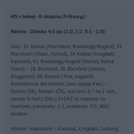
MS v hokeji - B-skupina /Fribourg/:
Nórsko - Dánsko 4:3 pp (1:0, 2:2, 0:1 - 1:0)
Góly: 12. Koblar (Martinsen, Brandsegg-Nygard), 31.
Martinsen (Olsen, Hurrod), 34. Koblar (Krogdahl,
Kasastul), 61. Brandsegg-Nygard (Hurrod, Bakke
Olsen) – 28. Blichfeld, 36. Blichfeld (Olesen,
Bruggisser), 60. Russell (True, Aagaard).
Rozhodcovia: Burzminski, Gour (obaja Kan.) –
Durmis (SR), Rampír (ČR), vylúčení: 6:7 na 2 min.,
navyše Schultz (Dán.) 5+DKZ za vrazenie na
mantinel, presilovky: 1:1, oslabenia: 0:0, 4062
divákov.
Nórsko: Haukeland – Kasastul, Krogdahl, Solberg,