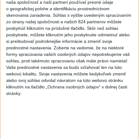
naša spoločnosť a naši partneri používať presné údaje
o geografickej polohe a identifikáciu prostredníctvom
skenovania zariadenia. Súhlas s vyššie uvedeným spracúvaním
zo strany našej spoločnosti a našich 824 partnerov môžete
poskytnúť kliknutím na príslušné tlačidlo. Skôr než súhlas
poskytnete, môžete kliknutím jeho poskytnutie odmietnuť alebo
si preštudovať podrobnejšie informácie a zmeniť svoje
prednostné nastavenia.
Zoberte na vedomie, že na niektoré
formy spracúvania vašich osobných údajov nepotrebujeme váš
súhlas, proti takémuto spracovaniu však máte právo namietať.
Vaše prednostné nastavenia sa budú vzťahovať len na túto
Maďarsko dostalo od Lotyšska výprask 1:8, Lotyši
webovú lokalitu. Svoje nastavenia môžete kedykoľvek zmeniť
do štvrťfinále
alebo svoj súhlas odvolať návratom na túto webovú stránku
kliknutím na tlačidlo „Ochrana osobných údajov“ v dolnej časti
stránky.