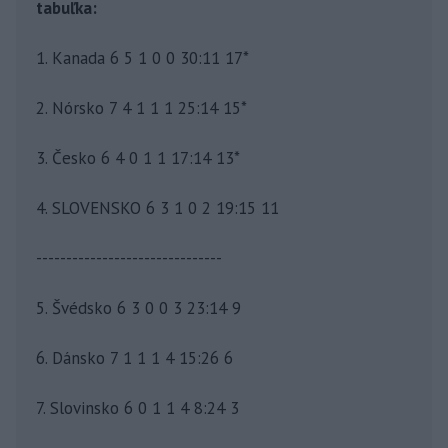
tabuľka:
1. Kanada 6 5 1 0 0 30:11 17*
2. Nórsko 7 4 1 1 1 25:14 15*
3. Česko 6 4 0 1 1 17:14 13*
4. SLOVENSKO 6 3 1 0 2 19:15 11
-------------------------------
5. Švédsko 6 3 0 0 3 23:14 9
6. Dánsko 7 1 1 1 4 15:26 6
7. Slovinsko 6 0 1 1 4 8:24 3