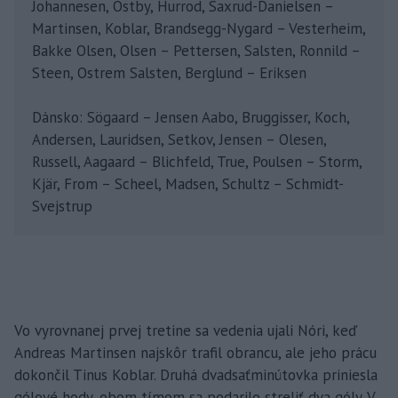
Johannesen, Östby, Hurrod, Saxrud-Danielsen –
Martinsen, Koblar, Brandsegg-Nygard – Vesterheim,
Bakke Olsen, Olsen – Pettersen, Salsten, Ronnild –
Steen, Ostrem Salsten, Berglund – Eriksen
Dánsko: Sögaard – Jensen Aabo, Bruggisser, Koch,
Andersen, Lauridsen, Setkov, Jensen – Olesen,
Russell, Aagaard – Blichfeld, True, Poulsen – Storm,
Kjär, From – Scheel, Madsen, Schultz – Schmidt-
Svejstrup
Vo vyrovnanej prvej tretine sa vedenia ujali Nóri, keď
Andreas Martinsen najskôr trafil obrancu, ale jeho prácu
dokončil Tinus Koblar. Druhá dvadsaťminútovka priniesla
gólové hody, obom tímom sa podarilo streliť dva góly. V