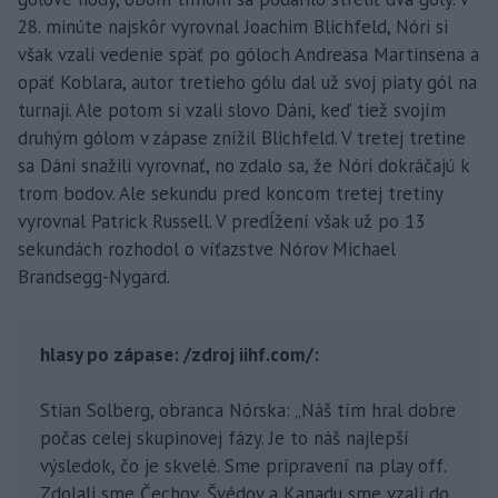
28. minúte najskôr vyrovnal Joachim Blichfeld, Nóri si
však vzali vedenie späť po góloch Andreasa Martinsena a
opäť Koblara, autor tretieho gólu dal už svoj piaty gól na
turnaji. Ale potom si vzali slovo Dáni, keď tiež svojím
druhým gólom v zápase znížil Blichfeld. V tretej tretine
sa Dáni snažili vyrovnať, no zdalo sa, že Nóri dokráčajú k
trom bodov. Ale sekundu pred koncom tretej tretiny
vyrovnal Patrick Russell. V predĺžení však už po 13
sekundách rozhodol o víťazstve Nórov Michael
Brandsegg-Nygard.
hlasy po zápase: /zdroj iihf.com/:
Stian Solberg, obranca Nórska: „Náš tím hral dobre
počas celej skupinovej fázy. Je to náš najlepší
výsledok, čo je skvelé. Sme pripravení na play off.
Zdolali sme Čechov, Švédov a Kanadu sme vzali do