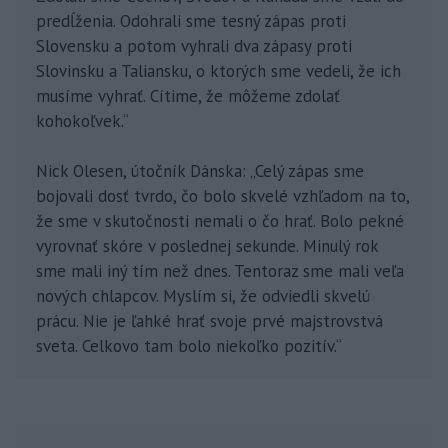
predĺženia. Odohrali sme tesný zápas proti
Slovensku a potom vyhrali dva zápasy proti
Slovinsku a Taliansku, o ktorých sme vedeli, že ich
musíme vyhrať. Cítime, že môžeme zdolať
kohokoľvek.“
Nick Olesen, útočník Dánska: „Celý zápas sme
bojovali dosť tvrdo, čo bolo skvelé vzhľadom na to,
že sme v skutočnosti nemali o čo hrať. Bolo pekné
vyrovnať skóre v poslednej sekunde. Minulý rok
sme mali iný tím než dnes. Tentoraz sme mali veľa
nových chlapcov. Myslím si, že odviedli skvelú
prácu. Nie je ľahké hrať svoje prvé majstrovstvá
sveta. Celkovo tam bolo niekoľko pozitív.“