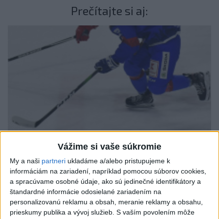
Prečítajte si aj:
Vážime si vaše súkromie
My a naši
partneri
ukladáme a/alebo pristupujeme k
Banskú Bystricu posilnil krídelník Adam Varga
informáciám na zariadení, napríklad pomocou súborov cookies,
a spracúvame osobné údaje, ako sú jedinečné identifikátory a
štandardné informácie odosielané zariadením na
personalizovanú reklamu a obsah, meranie reklamy a obsahu,
prieskumy publika a vývoj služieb.
S vaším povolením môže