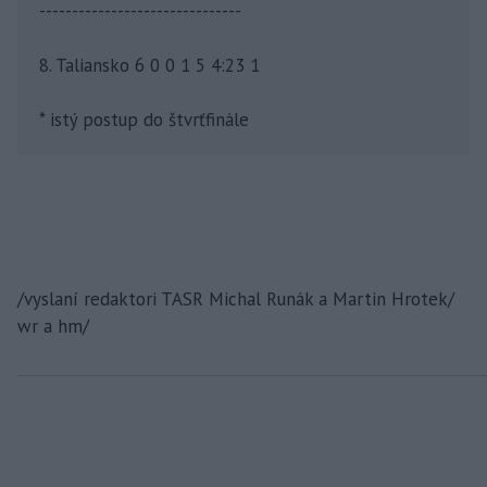
-------------------------------
8. Taliansko 6 0 0 1 5 4:23 1
* istý postup do štvrťfinále
/vyslaní redaktori TASR Michal Runák a Martin Hrotek/
wr a hm/