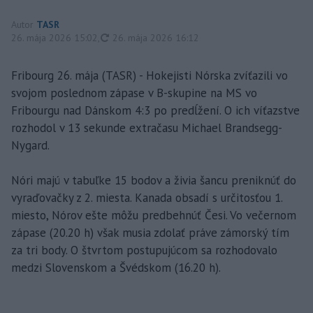
Autor
TASR
aktualizované
26. mája 2026 15:02
,
26. mája 2026 16:12
Fribourg 26. mája (TASR) - Hokejisti Nórska zvíťazili vo
svojom poslednom zápase v B-skupine na MS vo
Fribourgu nad Dánskom 4:3 po predĺžení. O ich víťazstve
rozhodol v 13 sekunde extračasu Michael Brandsegg-
Nygard.
Nóri majú v tabuľke 15 bodov a živia šancu preniknúť do
vyraďovačky z 2. miesta. Kanada obsadí s určitosťou 1.
miesto, Nórov ešte môžu predbehnúť Česi. Vo večernom
zápase (20.20 h) však musia zdolať práve zámorský tím
za tri body. O štvrtom postupujúcom sa rozhodovalo
medzi Slovenskom a Švédskom (16.20 h).