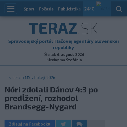
24
°C
Index
Šport
Počasie
Publicistika
Slovensko
Zahranič
TERAZ
.SK
Spravodajský portál Tlačovej agentúry Slovenskej
republiky
Štvrtok
6. august 2026
Meniny má
Štefánia
< sekcia
MS v hokeji 2026
Nóri zdolali Dánov 4:3 po
predĺžení, rozhodol
Brandsegg-Nygard
Zdieľaj na Facebooku