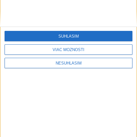
Robbie Williams
Najnovšie správy na Teraz.sk
Vyhlásenia
SÚHLASÍM
Priame prenosy z Národnej rady SR
VIAC MOŽNOSTÍ
NESÚHLASÍM
Politika na sociálnych sieťach
Zobraziť viac
Info
Najnovšie videá
Najsledovanejšie videá
Oľano v karanténe, alebo čo sa stane,
ak sa niekto spoj...
dnes 05:00
|
Michelko Roman
|
1455
zobrazení