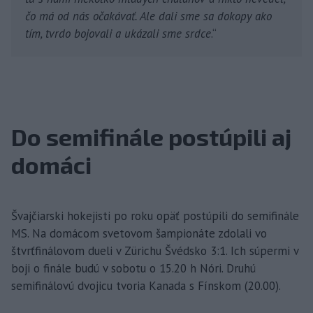
čo má od nás očakávať. Ale dali sme sa dokopy ako
tím, tvrdo bojovali a ukázali sme srdce
.“
Do semifinále postúpili aj
domáci
Švajčiarski hokejisti po roku opäť postúpili do semifinále
MS. Na domácom svetovom šampionáte zdolali vo
štvrťfinálovom dueli v Zürichu Švédsko 3:1. Ich súpermi v
boji o finále budú v sobotu o 15.20 h Nóri. Druhú
semifinálovú dvojicu tvoria Kanada s Fínskom (20.00).