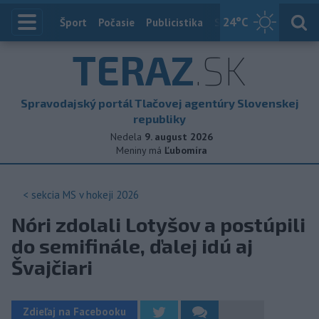
24
°C
Index
Šport
Počasie
Publicistika
Slovensko
Zahranič
TERAZ
.SK
Spravodajský portál Tlačovej agentúry Slovenskej
republiky
Nedela
9. august 2026
Meniny má
Ľubomíra
< sekcia
MS v hokeji 2026
Nóri zdolali Lotyšov a postúpili
do semifinále, ďalej idú aj
Švajčiari
Zdieľaj na Facebooku