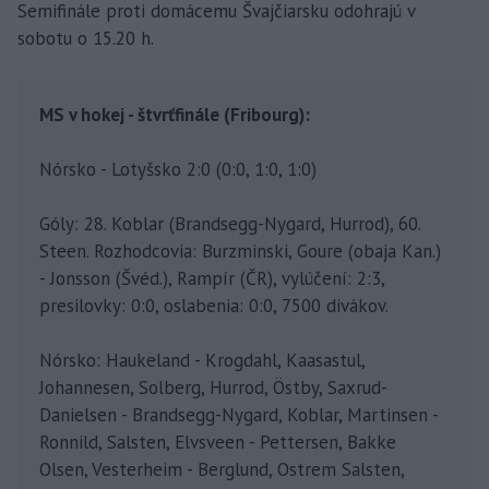
Semifinále proti domácemu Švajčiarsku odohrajú v
sobotu o 15.20 h.
MS v hokej - štvrťfinále (Fribourg):
Nórsko - Lotyšsko 2:0 (0:0, 1:0, 1:0)
Góly: 28. Koblar (Brandsegg-Nygard, Hurrod), 60.
Steen. Rozhodcovia: Burzminski, Goure (obaja Kan.)
- Jonsson (Švéd.), Rampír (ČR), vylúčení: 2:3,
presilovky: 0:0, oslabenia: 0:0, 7500 divákov.
Nórsko: Haukeland - Krogdahl, Kaasastul,
Johannesen, Solberg, Hurrod, Östby, Saxrud-
Danielsen - Brandsegg-Nygard, Koblar, Martinsen -
Ronnild, Salsten, Elvsveen - Pettersen, Bakke
Olsen, Vesterheim - Berglund, Ostrem Salsten,