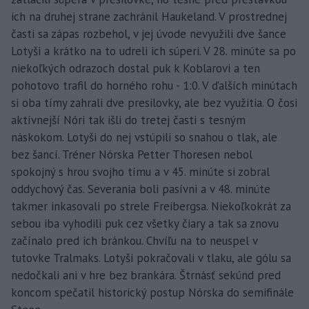
ich na druhej strane zachránil Haukeland. V prostrednej
časti sa zápas rozbehol, v jej úvode nevyužili dve šance
Lotyši a krátko na to udreli ich súperi. V 28. minúte sa po
niekoľkých odrazoch dostal puk k Koblarovi a ten
pohotovo trafil do horného rohu - 1:0. V ďalších minútach
si oba tímy zahrali dve presilovky, ale bez využitia. O čosi
aktívnejší Nóri tak išli do tretej časti s tesným
náskokom. Lotyši do nej vstúpili so snahou o tlak, ale
bez šancí. Tréner Nórska Petter Thoresen nebol
spokojný s hrou svojho tímu a v 45. minúte si zobral
oddychový čas. Severania boli pasívni a v 48. minúte
takmer inkasovali po strele Freibergsa. Niekoľkokrát za
sebou iba vyhodili puk cez všetky čiary a tak sa znovu
začínalo pred ich bránkou. Chvíľu na to neuspel v
tutovke Tralmaks. Lotyši pokračovali v tlaku, ale gólu sa
nedočkali ani v hre bez brankára. Štrnásť sekúnd pred
koncom spečatil historický postup Nórska do semifinále