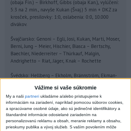
(obaja Fín.) – Birkhoff, Gibbs (obaja Kan.), vylúčení:
5:3 na 2 min., navyše Kukan (Švaj.) 5 min + DKZ za
krosček, presilovky: 1:0, oslabenia: 0:0, 10.000
divákov.
Švajčiarsko: Genoni – Egli, Josi, Kukan, Marti, Moser,
Berni, Jung – Meier, Hischier, Biasca – Bertschy,
Baechler, Niederreiter – Thürkauf, Malgin,
Andrighetto – Riat, Jäger, Knak – Rochette
Švédsko: Hellberg – Ekholm, Brännström, Ekman-
Larsson, Johansson, Persson, Larsson, Hägg –
Vážime si vaše súkromie
Raymond, Björck, Stenberg – Karlsson, de La Rose,
My a naši
partneri
ukladáme a/alebo pristupujeme k
Heineman – Holmström, Sundqvist, Frondell –
informáciám na zariadení, napríklad pomocou súborov cookies,
Silfverberg, Asplund, Grundström – Berglund
a spracúvame osobné údaje, ako sú jedinečné identifikátory a
štandardné informácie odosielané zariadením na
personalizovanú reklamu a obsah, meranie reklamy a obsahu,
prieskumy publika a vývoj služieb.
S vaším povolením môže