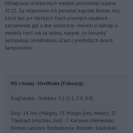
Obhajcovia strieborných medailí prestrieľali súpera
32:22. Za víťazstvom ich potiahol kapitán Roman Josi,
ktorý bol pri všetkých troch presných zásahoch -
zaznamenal gól a dve asistencie. Helvéti si zahrajú o
medaily tretí rok za sebou, naopak „tri korunky“
nezopakujú semifinálovú účasť z predošlých dvoch
šampionátov.
MS v hokej - štvrťfinále (Fribourg):
Švajčiarsko - Švédsko 3:1 (1:1, 2:0, 0:0)
Góly: 14. Josi (Malgin), 33. Malgin (Josi, Moser), 37.
Thürkauf (Hischier, Josi) - 7. Karlsson (Heineman,
Ekman-Larsson). Rozhodcovia: Brander, Kaukokari