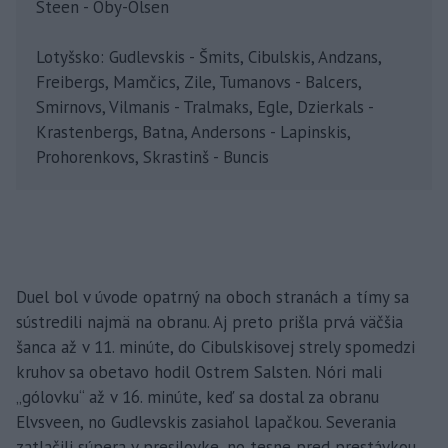
Steen - Oby-Olsen
Lotyšsko: Gudlevskis - Šmits, Cibulskis, Andzans,
Freibergs, Mamčics, Zile, Tumanovs - Balcers,
Smirnovs, Vilmanis - Tralmaks, Egle, Dzierkals -
Krastenbergs, Batna, Andersons - Lapinskis,
Prohorenkovs, Skrastinš - Buncis
Duel bol v úvode opatrný na oboch stranách a tímy sa
sústredili najmä na obranu. Aj preto prišla prvá väčšia
šanca až v 11. minúte, do Cibulskisovej strely spomedzi
kruhov sa obetavo hodil Ostrem Salsten. Nóri mali
„gólovku“ až v 16. minúte, keď sa dostal za obranu
Elvsveen, no Gudlevskis zasiahol lapačkou. Severania
zatlačili súpera v presilovke, no tesne pred prestávkou