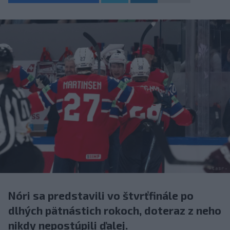
Nóri sa predstavili vo štvrťfinále po
dlhých pätnástich rokoch, doteraz z neho
nikdy nepostúpili ďalej.