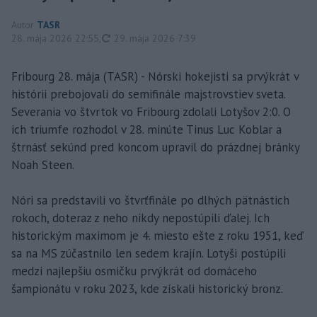
Autor
TASR
aktualizované
28. mája 2026 22:55
,
29. mája 2026 7:39
Fribourg 28. mája (TASR) - Nórski hokejisti sa prvýkrát v
histórii prebojovali do semifinále majstrovstiev sveta.
Severania vo štvrtok vo Fribourg zdolali Lotyšov 2:0. O
ich triumfe rozhodol v 28. minúte Tinus Luc Koblar a
štrnásť sekúnd pred koncom upravil do prázdnej bránky
Noah Steen.
Nóri sa predstavili vo štvrťfinále po dlhých pätnástich
rokoch, doteraz z neho nikdy nepostúpili ďalej. Ich
historickým maximom je 4. miesto ešte z roku 1951, keď
sa na MS zúčastnilo len sedem krajín. Lotyši postúpili
medzi najlepšiu osmičku prvýkrát od domáceho
šampionátu v roku 2023, kde získali historický bronz.