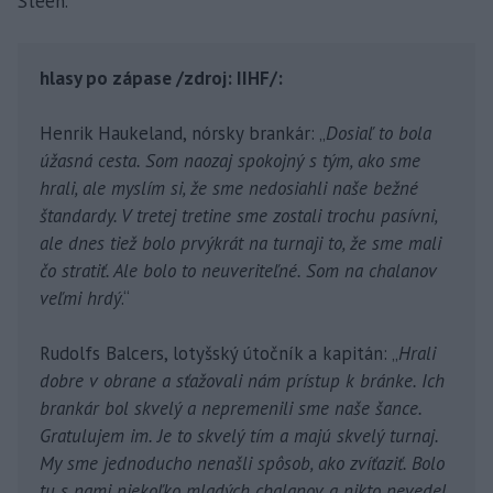
Steen.
hlasy po zápase /zdroj: IIHF/:
Henrik Haukeland, nórsky brankár: „
Dosiaľ to bola
úžasná cesta. Som naozaj spokojný s tým, ako sme
hrali, ale myslím si, že sme nedosiahli naše bežné
štandardy. V tretej tretine sme zostali trochu pasívni,
ale dnes tiež bolo prvýkrát na turnaji to, že sme mali
čo stratiť. Ale bolo to neuveriteľné. Som na chalanov
veľmi hrdý
.“
Rudolfs Balcers, lotyšský útočník a kapitán: „
Hrali
dobre v obrane a sťažovali nám prístup k bránke. Ich
brankár bol skvelý a nepremenili sme naše šance.
Gratulujem im. Je to skvelý tím a majú skvelý turnaj.
My sme jednoducho nenašli spôsob, ako zvíťaziť. Bolo
tu s nami niekoľko mladých chalanov a nikto nevedel,