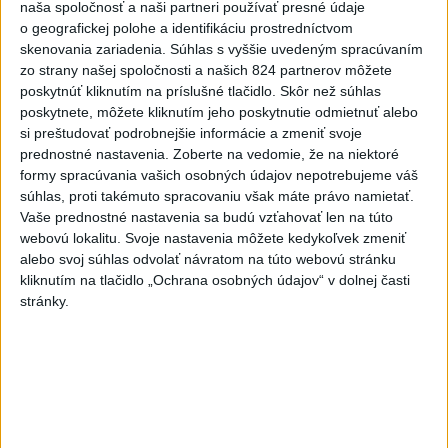
naša spoločnosť a naši partneri používať presné údaje
o geografickej polohe a identifikáciu prostredníctvom
skenovania zariadenia. Súhlas s vyššie uvedeným spracúvaním
zo strany našej spoločnosti a našich 824 partnerov môžete
poskytnúť kliknutím na príslušné tlačidlo. Skôr než súhlas
poskytnete, môžete kliknutím jeho poskytnutie odmietnuť alebo
si preštudovať podrobnejšie informácie a zmeniť svoje
prednostné nastavenia.
Zoberte na vedomie, že na niektoré
formy spracúvania vašich osobných údajov nepotrebujeme váš
súhlas, proti takémuto spracovaniu však máte právo namietať.
Vaše prednostné nastavenia sa budú vzťahovať len na túto
webovú lokalitu. Svoje nastavenia môžete kedykoľvek zmeniť
alebo svoj súhlas odvolať návratom na túto webovú stránku
kliknutím na tlačidlo „Ochrana osobných údajov“ v dolnej časti
stránky.
Švajčiarsky hokejista Tim Berni(vľavo) a hráč Švédska Lucas
Raymond bojujú o puk počas štvrťfinálového zápasu
Švajčiarsko - Švédsko na 89. majstrovstvách sveta v ľadovom
hokeji v Zürichu vo štvrtok 28. mája 2026.
Foto: TASR/AP