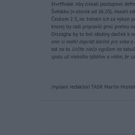
štvrťfinále. Aby získali postupovú def
Švédsku (v utorok od 16.20), museli zd
Českom 2:3, no tréneri ich za výkon po
ktorej by radi pripravili prvú prehru 
Országha by to bol ideálny darček k 
sme si mohli dopriať darček pre seba a 
tak na to. Určite niečo vypíšem na tab
spolu už niekoľko týždňov a vidím, že 
/vyslaní redaktori TASR Martin Hrote