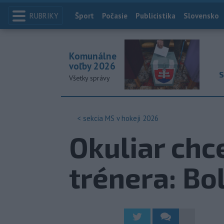
RUBRIKY
Index
Šport
Počasie
Publicistika
Slovensko
Komunálne
voľby 2026
S
Všetky správy
< sekcia
MS v hokeji 2026
Okuliar chc
trénera: Bo