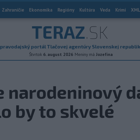
Zahraničie
Ekonomika
Regióny
Kultúra
Veda
Krimi
XML
TERAZ
.SK
pravodajský portál Tlačovej agentúry Slovenskej republi
Štvrtok
6. august 2026
Meniny má
Jozefína
e narodeninový da
lo by to skvelé