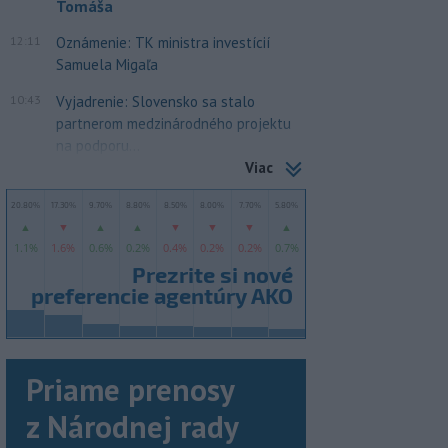
Tomáša
12:11
Oznámenie: TK ministra investícií
Samuela Migaľa
10:43
Vyjadrenie: Slovensko sa stalo
partnerom medzinárodného projektu
na podporu...
Viac
Priame prenosy
z Národnej rady