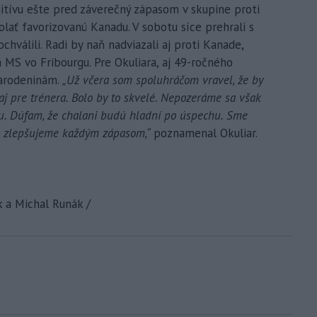
initívu ešte pred záverečný zápasom v skupine proti
olať favorizovanú Kanadu. V sobotu síce prehrali s
chválili. Radi by naň nadviazali aj proti Kanade,
na MS vo Fribourgu. Pre Okuliara, aj 49-ročného
narodeninám.
„Už včera som spoluhráčom vravel, že by
aj pre trénera. Bolo by to skvelé. Nepozeráme sa však
uľu. Dúfam, že chalani budú hladní po úspechu. Sme
sa zlepšujeme každým zápasom,“
poznamenal Okuliar.
k a Michal Runák /