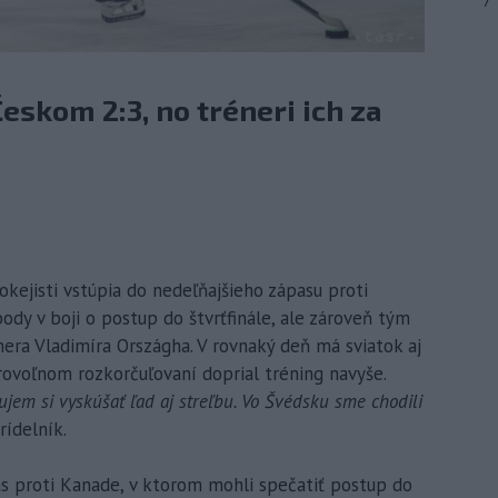
7
Českom 2:3, no tréneri ich za
okejisti vstúpia do nedeľňajšieho zápasu proti
ody v boji o postup do štvrťfinále, ale zároveň tým
nera Vladimíra Országha. V rovnaký deň má sviatok aj
brovoľnom rozkorčuľovaní doprial tréning navyše.
jem si vyskúšať ľad aj streľbu. Vo Švédsku sme chodili
rídelník.
as proti Kanade, v ktorom mohli spečatiť postup do