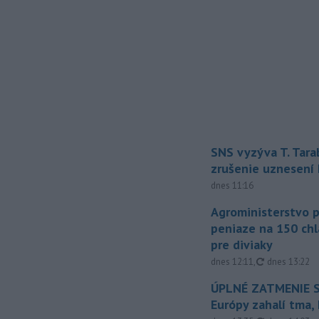
SNS vyzýva T. Tara
zrušenie uznesení
dnes 11:16
Agroministerstvo 
peniaze na 150 chl
pre diviaky
aktualizovan
dnes 12:11
,
dnes 13:22
ÚPLNÉ ZATMENIE S
Európy zahalí tma,