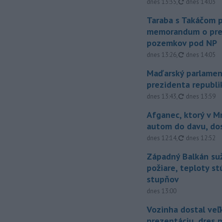
aktualizovan
dnes 13:35
,
dnes 14:03
Taraba s Takáčom p
memorandum o pr
pozemkov pod NP
aktualizovan
dnes 13:26
,
dnes 14:05
Maďarský parlamen
prezidenta republi
aktualizovan
dnes 13:43
,
dnes 13:59
Afganec, ktorý v M
autom do davu, do
aktualizovan
dnes 12:14
,
dnes 12:52
Západný Balkán suž
požiare, teploty st
stupňov
dnes 13:00
Vozinha dostal veľ
prezentáciu, dres 