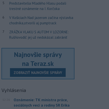
5
Predstavitelia Mladého Hlasu podali
trestné oznámenie na I. Korčoka
6
V Košiciach Nad jazerom začína výstavba
chodníka,otvorili aj pumptrack
7
ZRÁŽKA VLAKU S AUTOM V LOZORNE:
Rušňovodič jej už nedokázal zabrániť
Najnovšie správy
na Teraz.sk
ZOBRAZIŤ NAJNOVŠIE SPRÁVY
Vyhlásenia
Oznámenie: TK ministra práce,
12:26
sociálnych vecí a rodiny SR Erika