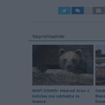
Neprehliadnite
NOVÝ DOMOV: Medveď Artur z
Orbá
košickej zoo odchádza za
Blan
hranice
Duna