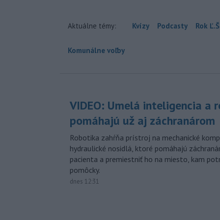
Aktuálne témy:
Kvízy
Podcasty
Rok Ľ.Š
Komunálne voľby
VIDEO: Umelá inteligencia a 
pomáhajú už aj záchranárom
Robotika zahŕňa prístroj na mechanické kompr
hydraulické nosidlá, ktoré pomáhajú záchran
pacienta a premiestniť ho na miesto, kam potr
pomôcky.
dnes 12:31