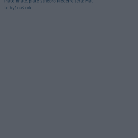
Piate finále, piate striebro Niederreitera: Mal
to byť náš rok