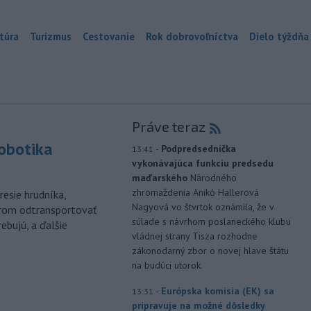
túra
Turizmus
Cestovanie
Rok dobrovoľníctva
Dielo týždňa
Práve teraz
robotika
-
Podpredsedníčka
13:41
vykonávajúca funkciu predsedu
maďarského
Národného
zhromaždenia Anikó Hallerová
esie hrudníka,
Nagyová vo štvrtok oznámila, že v
árom odtransportovať
súlade s návrhom poslaneckého klubu
ebujú, a ďalšie
vládnej strany Tisza rozhodne
zákonodarný zbor o novej hlave štátu
na budúci utorok.
-
Európska komisia (EK) sa
13:31
pripravuje na možné dôsledky