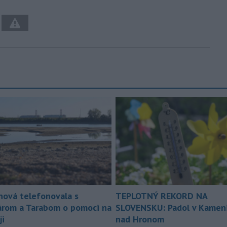
nová telefonovala s
TEPLOTNÝ REKORD NA
árom a Tarabom o pomoci na
SLOVENSKU: Padol v Kameni
ji
nad Hronom