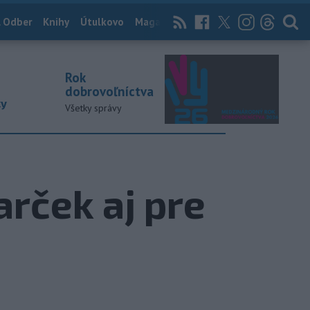
 Odber
Knihy
Útulkovo
Magazín
News Now
Archív
TASR
Rok
dobrovoľníctva
ky
Všetky správy
rček aj pre