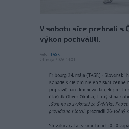
V sobotu síce prehrali s 
výkon pochválili.
Autor
TASR
24. mája 2026 14:01
Fribourg 24. mája (TASR) - Slovenskí h
Kanade s cieľom nielen získať cenné b
pripraviť narodeninový darček pre tré
útočník Oliver Okuliar, ktorý si na do
„Som na to zvyknutý zo Švédska. Potrebu
pravidelne všetci,“
prezradil 26-ročný k
Slovákov čakal v sobotu od 20.20 záp