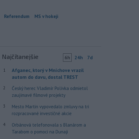
Referendum
MS v hokeji
Najčítanejšie
6h
24h
7d
Afganec, ktorý v Mníchove vrazil
1
autom do davu, dostal TREST
2
Český herec Vladimír Polívka odmietol
zaujímavé filmové projekty
3
Mesto Martin vypovedalo zmluvy na tri
rozpracované investičné akcie
4
Orbánová telefonovala s Blanárom a
Tarabom o pomoci na Dunaji