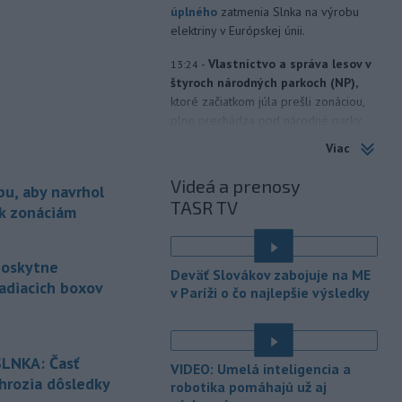
úplného
zatmenia Slnka na výrobu
elektriny v Európskej únii.
-
Vlastníctvo a správa lesov v
13:24
štyroch národných parkoch (NP),
ktoré začiatkom júla prešli zonáciou,
plne prechádza pod národné parky.
Viac
-
Hasiči aj vo štvrtok
12:57
pokračujú v boji s rozsiahlymi
Videá a prenosy
bu, aby navrhol
lesnými požiarmi
na západnom
TASR TV
Balkáne, kde v týchto dňoch horúčavy
 k zonáciám
dosahujú až 40 stupňov Celzia.
-
Nemecký súd vo štvrtok
12:12
poskytne
Deväť Slovákov zabojuje na ME
udelil doživotný trest Afgancovi,
adiacich boxov
v Paríži o čo najlepšie výsledky
ktorý
minulý rok autom vrazil do davu
ľudí v Mníchove a zabil dvojročné
é
dievča a jej 37-ročnú matku.
LNKA: Časť
VIDEO: Umelá inteligencia a
-
Severná Kórea vo štvrtok
11:29
 hrozia dôsledky
robotika pomáhajú už aj
odpálila najmenej jeden