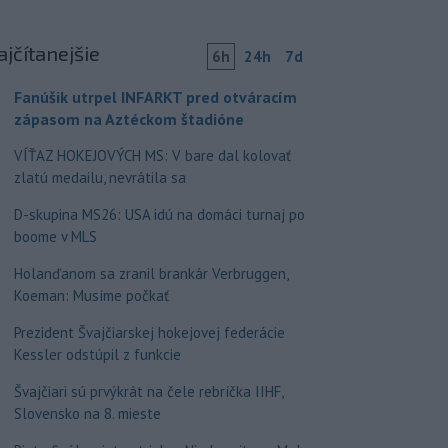
ajčítanejšie
6h
24h
7d
Fanúšik utrpel INFARKT pred otváracím
zápasom na Aztéckom štadióne
VÍŤAZ HOKEJOVÝCH MS: V bare dal kolovať
zlatú medailu, nevrátila sa
D-skupina MS26: USA idú na domáci turnaj po
boome v MLS
Holanďanom sa zranil brankár Verbruggen,
Koeman: Musíme počkať
Prezident Švajčiarskej hokejovej federácie
Kessler odstúpil z funkcie
Švajčiari sú prvýkrát na čele rebríčka IIHF,
Slovensko na 8. mieste