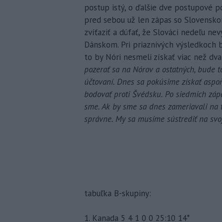
postup istý, o ďalšie dve postupové po
pred sebou už len zápas so Slovensk
zvíťaziť a dúfať, že Slováci nedeľu ne
Dánskom. Pri priaznivých výsledkoch 
to by Nóri nesmeli získať viac než dva
pozerať sa na Nórov a ostatných, bude
účtovaní. Dnes sa pokúsime získať aspoň
bodovať proti Švédsku. Po siedmich záp
sme. Ak by sme sa dnes zameriavali na t
správne. My sa musíme sústrediť na svo
tabuľka B-skupiny:
1. Kanada 5 4 1 0 0 25:10 14*