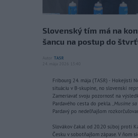
Slovenský tím má na kont
šancu na postup do štvrťf
Autor
TASR
24. mája 2026 13:40
Fribourg 24. mája (TASR) - Hokejisti
situáciu v B-skupine, no slovenskí rep
Zameriavať svoju pozornosť na výsledk
Pardavého cesta do pekla. „
Musíme sa s
Pardavý po nedeľňajšom rozkorčuľovan
Slovákov čakal od 20.20 súboj proti K
Česku v sobotňajšom zápase. V ňom síc