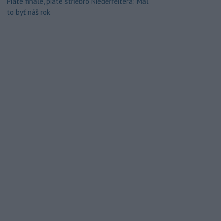
Piate finále, piate striebro Niederreitera: Mal
to byť náš rok