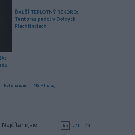
ĎALŠÍ TEPLOTNÝ REKORD:
Tentoraz padol v Dolných
Plachtinciach
KA:
redu
Referendum
MS v hokeji
Najčítanejšie
6h
24h
7d