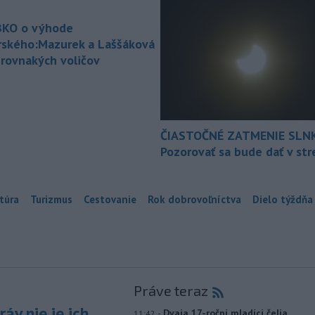
KO o výhode
rského:Mazurek a Laššáková
 rovnakých voličov
ČIASTOČNÉ ZATMENIE SLN
Pozorovať sa bude dať v st
túra
Turizmus
Cestovanie
Rok dobrovoľníctva
Dielo týždňa
Práve teraz
áv nie je ich
-
Dvaja 17-roční mladíci čelia
11:42