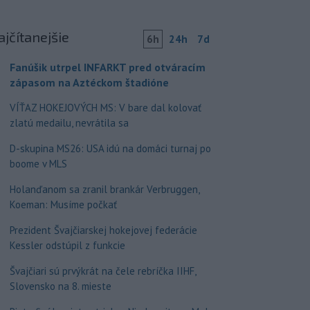
ajčítanejšie
6h
24h
7d
Fanúšik utrpel INFARKT pred otváracím
zápasom na Aztéckom štadióne
VÍŤAZ HOKEJOVÝCH MS: V bare dal kolovať
zlatú medailu, nevrátila sa
D-skupina MS26: USA idú na domáci turnaj po
boome v MLS
Holanďanom sa zranil brankár Verbruggen,
Koeman: Musíme počkať
Prezident Švajčiarskej hokejovej federácie
Kessler odstúpil z funkcie
Švajčiari sú prvýkrát na čele rebríčka IIHF,
Slovensko na 8. mieste