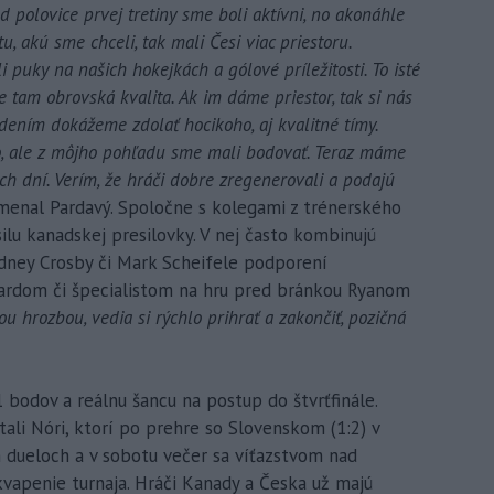
d polovice prvej tretiny sme boli aktívni, no akonáhle
u, akú sme chceli, tak mali Česi viac priestoru.
i puky na našich hokejkách a gólové príležitosti. To isté
e tam obrovská kvalita. Ak im dáme priestor, tak si nás
ením dokážeme zdolať hocikoho, aj kvalitné tímy.
lo, ale z môjho pohľadu sme mali bodovať. Teraz máme
h dní. Verím, že hráči dobre zregenerovali a podajú
menal Pardavý. Spoločne s kolegami z trénerského
ilu kanadskej presilovky. V nej často kombinujú
Sidney Crosby či Mark Scheifele podporení
dom či špecialistom na hru pred bránkou Ryanom
u hrozbou, vedia si rýchlo prihrať a zakončiť, pozičná
bodov a reálnu šancu na postup do štvrťfinále.
tali Nóri, ktorí po prehre so Slovenskom (1:2) v
dueloch a v sobotu večer sa víťazstvom nad
kvapenie turnaja. Hráči Kanady a Česka už majú