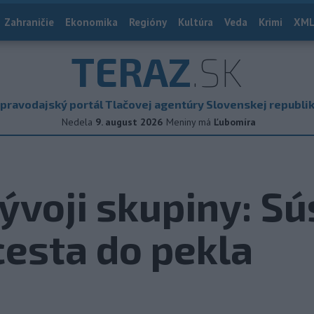
Zahraničie
Ekonomika
Regióny
Kultúra
Veda
Krimi
XML
TERAZ
.SK
pravodajský portál Tlačovej agentúry Slovenskej republi
Nedela
9. august 2026
Meniny má
Ľubomíra
ývoji skupiny: Sú
cesta do pekla