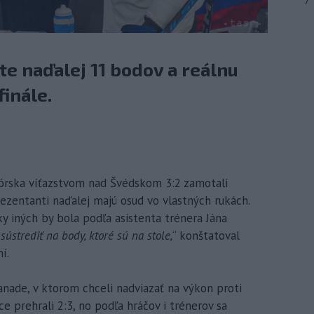
7
e naďalej 11 bodov a reálnu
inále.
 Nórska víťazstvom nad Švédskom 3:2 zamotali
rezentanti naďalej majú osud vo vlastných rukách.
y iných by bola podľa asistenta trénera Jána
ústrediť na body, ktoré sú na stole,
“ konštatoval
í.
anade, v ktorom chceli nadviazať na výkon proti
e prehrali 2:3, no podľa hráčov i trénerov sa