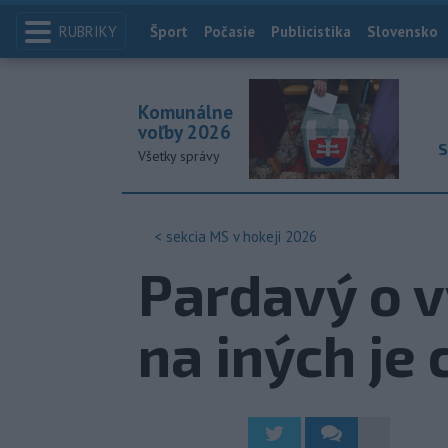
RUBRIKY
Index
Šport
Počasie
Publicistika
Slovensko
Komunálne
voľby 2026
S
Všetky správy
< sekcia
MS v hokeji 2026
Pardavý o v
na iných je 