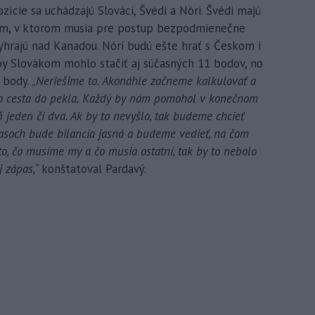
zície sa uchádzajú Slováci, Švédi a Nóri. Švédi majú
om, v ktorom musia pre postup bezpodmienečne
vyhrajú nad Kanadou. Nóri budú ešte hrať s Českom i
by Slovákom mohlo stačiť aj súčasných 11 bodov, no
 body. „
Neriešime to. Akonáhle začneme kalkulovať a
 to cesta do pekla. Každý by nám pomohol v konečnom
 jeden či dva. Ak by to nevyšlo, tak budeme chcieť
asoch bude bilancia jasná a budeme vedieť, na čom
o, čo musíme my a čo musia ostatní, tak by to nebolo
j zápas,“
konštatoval Pardavý.