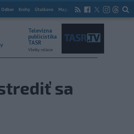
 Odber
Knihy
Útulkovo
Magazín
News Now
Archív
TASR
Televízna
publicistika
TASR
ky
Všetky relácie
strediť sa