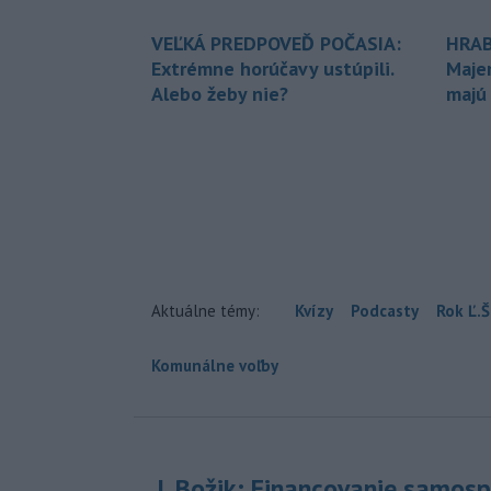
VEĽKÁ PREDPOVEĎ POČASIA:
HRAB
Extrémne horúčavy ustúpili.
Maje
Alebo žeby nie?
majú
Aktuálne témy:
Kvízy
Podcasty
Rok Ľ.Š
Komunálne voľby
J. Božik: Financovanie samospr