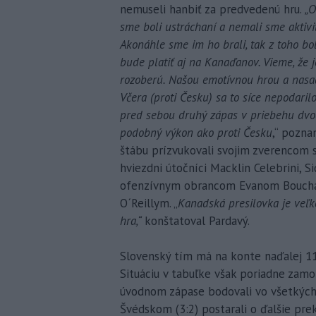
nemuseli hanbiť za predvedenú hru.
„O
sme boli ustráchaní a nemali sme aktivit
Akonáhle sme im ho brali, tak z toho bol
bude platiť aj na Kanaďanov. Vieme, že j
rozoberú. Našou emotívnou hrou a nasad
Včera (proti Česku) sa to síce nepodari
pred sebou druhý zápas v priebehu dvoc
podobný výkon ako proti Česku
,“ pozna
štábu prízvukovali svojim zverencom s
hviezdni útočníci Macklin Celebrini, 
ofenzívnym obrancom Evanom Bouchar
O´Reillym. „
Kanadská presilovka je veľko
hra,“
konštatoval Pardavý.
Slovenský tím má na konte naďalej 11 
Situáciu v tabuľke však poriadne zamo
úvodnom zápase bodovali vo všetkých 
Švédskom (3:2) postarali o ďalšie pre