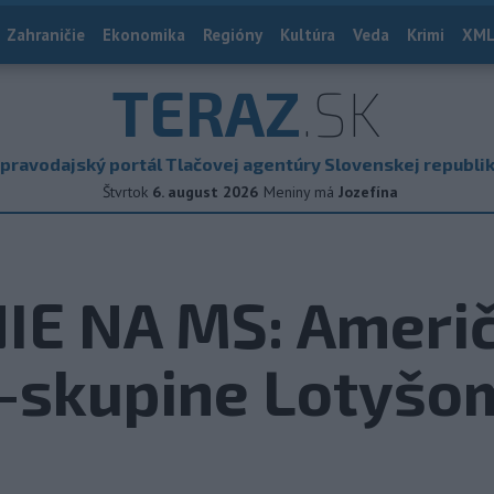
Zahraničie
Ekonomika
Regióny
Kultúra
Veda
Krimi
XML
TERAZ
.SK
pravodajský portál Tlačovej agentúry Slovenskej republi
Štvrtok
6. august 2026
Meniny má
Jozefína
E NA MS: Američ
A-skupine Lotyšo