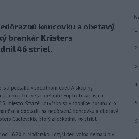
N
 nedôraznú koncovku a obetavý
1
ký brankár Kristers
nil 46 striel.
2
3
4
jisti podľahli v sobotnom dueli A-skupiny
júci majstri sveta prehrali svoj tretí zápas na
 5. miesto. Štvrté Lotyšsko sa v tabuľke posunulo o
5
eričania doplatili na nedôraznú koncovku a obetavý
ters Gudlevskis, ktorý zneškodnil 46 striel.
6
 od 16.20 h Maďarsko. Lotyši deň voľna nemajú a v