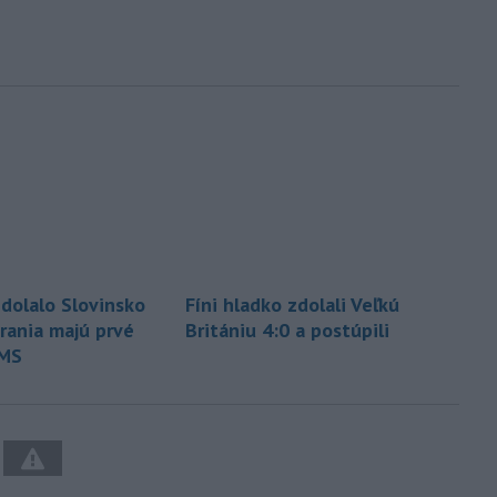
dolalo Slovinsko
Fíni hladko zdolali Veľkú
erania majú prvé
Britániu 4:0 a postúpili
 MS