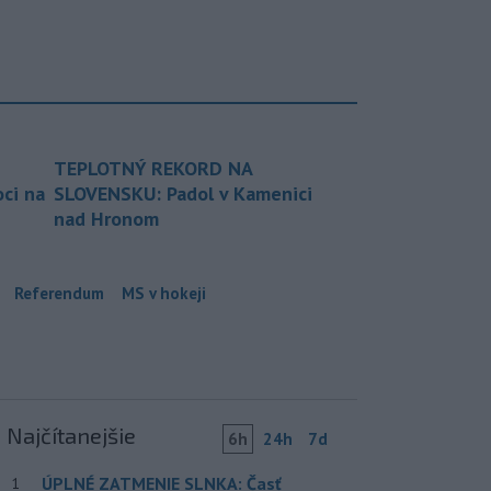
TEPLOTNÝ REKORD NA
ci na
SLOVENSKU: Padol v Kamenici
nad Hronom
Referendum
MS v hokeji
Najčítanejšie
6h
24h
7d
ÚPLNÉ ZATMENIE SLNKA: Časť
1