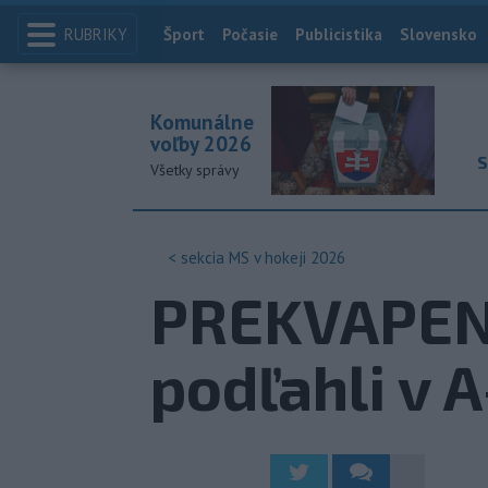
RUBRIKY
Index
Šport
Počasie
Publicistika
Slovensko
Komunálne
voľby 2026
S
Všetky správy
< sekcia
MS v hokeji 2026
PREKVAPENI
podľahli v 