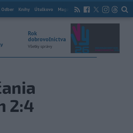
 Odber
Knihy
Útulkovo
Magazín
News Now
Archív
TASR
Rok
dobrovoľníctva
ky
Všetky správy
ania
m 2:4