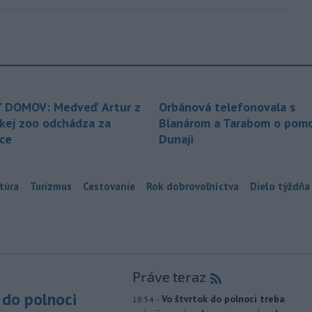
 DOMOV: Medveď Artur z
Orbánová telefonovala s
ckej zoo odchádza za
Blanárom a Tarabom o pomo
ice
Dunaji
túra
Turizmus
Cestovanie
Rok dobrovoľníctva
Dielo týždňa
Práve teraz
do polnoci
-
Vo štvrtok do polnoci treba
18:54