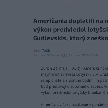
Američania doplatili na
výkon predviedol lotyšs
Gudlevskis, ktorý zneškod
Autor
TASR
aktualizované
23. mája 2026 14:50
,
23. mája 2026 15:10
Zürich 23. mája (TASR) - Americkí hoke
majstrovstiev sveta Lotyšsku 2:4. Úradu
šampionáte a s piatimi bodmi im patrí
bod pred svojho sobotného súpera. Am
výkon predviedol lotyšský brankár Kris
Američanov čaká najbližšie v pondelok