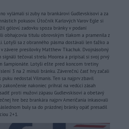
 no vylámali si zuby na brankárovi Gudlevskisovi a za
mnástich pokusov. Útočník Karlových Varov Egle si
yužil gólovú zadovku spoza bránky v podaní
pili obhajcovia titulu obrovským tlakom a pramenila z
li. Lotyši sa z obranného pásma dostávali len ťažko a
 v závere presilovky Matthew Tkachuk. Dvojnásobný
ignáli tečoval strelu Moorea a pripísal si svoj prvý
om šampionáte. Lotyši ešte pred koncom tretiny
íslení 3 na 2 minuli bránku. Záverečnú časť hry začali
 puku nedostal Vilmanis. Ten sa najprv zbavil
o zakončenie nakoniec prihral na vedúci zásah
sadiť proti mužovi zápasu Gudlevskisovi a obetavý
rečnej hre bez brankára najprv Američania inkasovali
 následnom buly sa do prázdnej bránky opäť presadil
ciou 2+1.