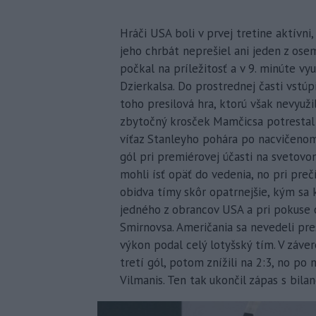
Hráči USA boli v prvej tretine aktívni,
jeho chrbát neprešiel ani jeden z ose
počkal na príležitosť a v 9. minúte v
Dzierkalsa. Do prostrednej časti vstú
toho presilová hra, ktorú však nevyuži
zbytočný krosček Mamčicsa potrestal
víťaz Stanleyho pohára po nacvičenom s
gól pri premiérovej účasti na svetov
mohli ísť opäť do vedenia, no pri preč
obidva tímy skôr opatrnejšie, kým sa k
jedného z obrancov USA a pri pokuse 
Smirnovsa. Američania sa nevedeli pre
výkon podal celý lotyšský tím. V záve
tretí gól, potom znížili na 2:3, no po
Vilmanis. Ten tak ukončil zápas s bilan