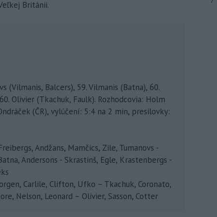
7
eľkej Británii.
vs (Vilmanis, Balcers), 59. Vilmanis (Batna), 60.
 60. Olivier (Tkachuk, Faulk). Rozhodcovia: Holm
 Ondráček (ČR), vylúčení: 5:4 na 2 min, presilovky:
 Freibergs, Andžans, Mamčics, Zile, Tumanovs -
 Batna, Andersons - Skrastinš, Egle, Krastenbergs -
eks
orgen, Carlile, Clifton, Ufko – Tkachuk, Coronato,
e, Nelson, Leonard – Olivier, Sasson, Cotter