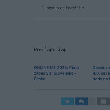
* - postup do štvrťfinále
Prečítajte si aj:
ONLINE MS 2026: Piaty
Dánsko z
zápas SR: Slovensko -
4:0, sev
Česko
body na