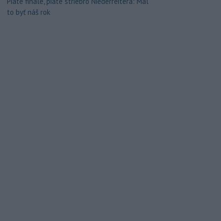
Piate finále, piate striebro Niederreitera: Mal
to byť náš rok