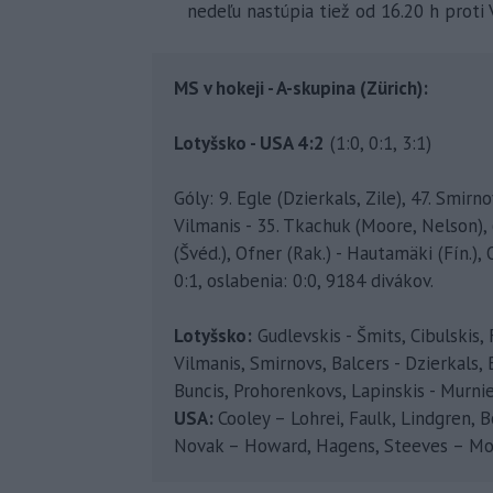
nedeľu nastúpia tiež od 16.20 h proti V
MS v hokeji - A-skupina (Zürich):
Lotyšsko - USA 4:2
(1:0, 0:1, 3:1)
Góly: 9. Egle (Dzierkals, Zile), 47. Smirno
Vilmanis - 35. Tkachuk (Moore, Nelson),
(Švéd.), Ofner (Rak.) - Hautamäki (Fín.),
0:1, oslabenia: 0:0, 9184 divákov.
Lotyšsko:
Gudlevskis - Šmits, Cibulskis,
Vilmanis, Smirnovs, Balcers - Dzierkals,
Buncis, Prohorenkovs, Lapinskis - Murni
USA:
Cooley – Lohrei, Faulk, Lindgren, B
Novak – Howard, Hagens, Steeves – Moor