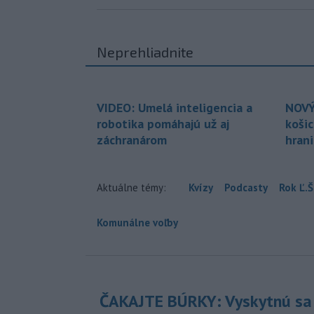
Neprehliadnite
VIDEO: Umelá inteligencia a
NOVÝ
robotika pomáhajú už aj
koši
záchranárom
hran
Aktuálne témy:
Kvízy
Podcasty
Rok Ľ.Š
Komunálne voľby
ČAKAJTE BÚRKY: Vyskytnú sa 