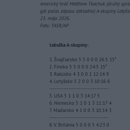
Americký hráč Matthew Tkachuk (druhý sprav
gól počas zápasu základnej A-skupiny Lotyš
23. mája 2026.
Foto: TASR/AP
tabuľka A-skupiny:
1. Švajčiarsko 5 5 0 0 0 26:5 15*
2. Fínsko 5 5 0 0 0 24:5 15*
3. Rakúsko 4 3 0 0 1 12:14 9
4. Lotyšsko 5 2 0 0 3 10:16 6
----------------------------------
5. USA 5 1 1 0 3 14:17 5
6. Nemecko 5 1 0 1 3 11:17 4
7. Maďarsko 4 1 0 0 3 10:14 3
----------------------------------
8. V. Británia 5 0 0 0 5 4:23 0