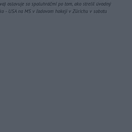
a) oslavuje so spoluhráčmi po tom, ako strelil úvodný
sko - USA na MS v ľadovom hokeji v Zürichu v sobotu