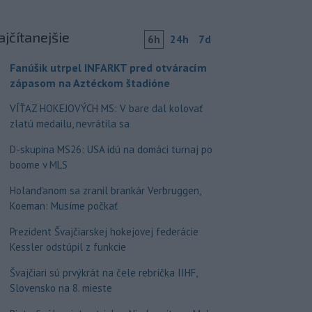
ajčítanejšie
6h
24h
7d
Fanúšik utrpel INFARKT pred otváracím
zápasom na Aztéckom štadióne
VÍŤAZ HOKEJOVÝCH MS: V bare dal kolovať
zlatú medailu, nevrátila sa
D-skupina MS26: USA idú na domáci turnaj po
boome v MLS
Holanďanom sa zranil brankár Verbruggen,
Koeman: Musíme počkať
Prezident Švajčiarskej hokejovej federácie
Kessler odstúpil z funkcie
Švajčiari sú prvýkrát na čele rebríčka IIHF,
Slovensko na 8. mieste