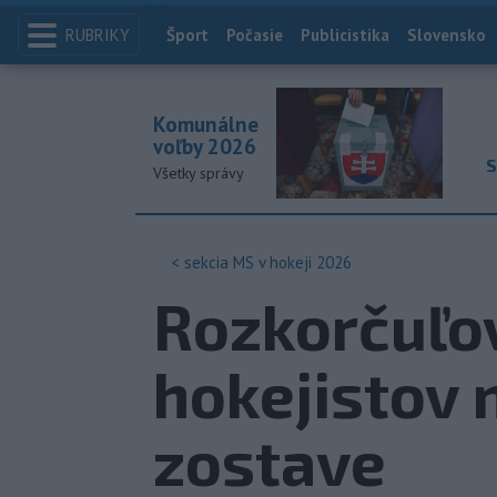
RUBRIKY
Index
Šport
Počasie
Publicistika
Slovensko
Komunálne
voľby 2026
S
Všetky správy
< sekcia
MS v hokeji 2026
Rozkorčuľo
hokejistov 
zostave