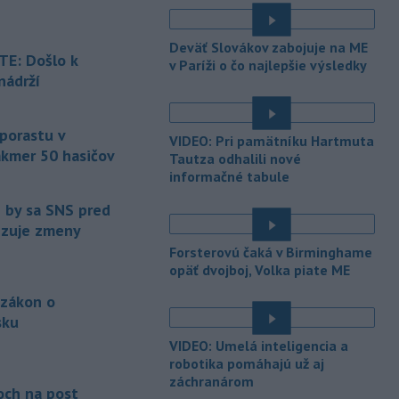
-
Piatkový požiar v
15:21
Deväť Slovákov zabojuje na ME
bratislavskej rafinérii Slovnaft je
E: Došlo k
v Paríži o čo najlepšie výsledky
pod kontrolou.
Príčina jeho vzniku
nádrží
bude predmetom vyšetrovania. Pre
é
TASR to potvrdil hovorca rafinérie
Anton Molnár.
 porastu v
VIDEO: Pri pamätníku Hartmuta
akmer 50 hasičov
-
Ministerstvo kultúry (MK) SR
Tautza odhalili nové
15:17
upraví verziu opatrenia o
informačné tabule
é
podrobnostiach poskytovania dotácií v
e by sa SNS pred
pôsobnosti rezortu.
vizuje zmeny
-
V bratislavskej rafinérii
14:17
Forsterovú čaká v Birminghame
Slovnaft horí uskladnený ropný
opäť dvojboj, Volka piate ME
produkt.
TASR o tom informovala
 zákon o
rafinéria s tým, že obyvateľom nehrozí
sku
nebezpečenstvo.
é
VIDEO: Umelá inteligencia a
-
Jedným zo zdravotných rizík
13:50
robotika pomáhajú už aj
na festivale môže byť vyššia
záchranárom
och na post
úroveň
hluku. Je preto dobré držať sa