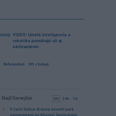
lotný
VIDEO: Umelá inteligencia a
robotika pomáhajú už aj
záchranárom
Referendum
MS v hokeji
Najčítanejšie
6h
24h
7d
V časti Košice-Krásna otvorili park
1
pomenovaný po kňazovi Semivanovi