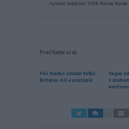
/vyslaní redaktori TASR Michal Runák
Prečítajte si aj:
Fíni hladko zdolali Veľkú
Vegas zd
Britániu 4:0 a postúpili
v druhom
konferen