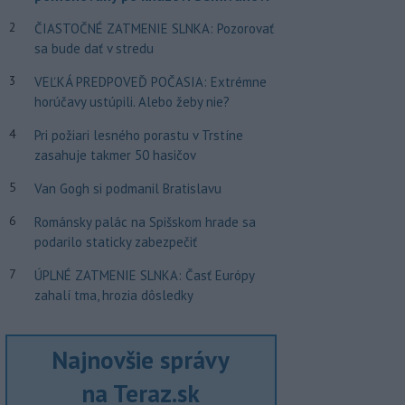
2
ČIASTOČNÉ ZATMENIE SLNKA: Pozorovať
sa bude dať v stredu
3
VEĽKÁ PREDPOVEĎ POČASIA: Extrémne
horúčavy ustúpili. Alebo žeby nie?
4
Pri požiari lesného porastu v Trstíne
zasahuje takmer 50 hasičov
5
Van Gogh si podmanil Bratislavu
6
Románsky palác na Spišskom hrade sa
podarilo staticky zabezpečiť
7
ÚPLNÉ ZATMENIE SLNKA: Časť Európy
zahalí tma, hrozia dôsledky
Najnovšie správy
na Teraz.sk