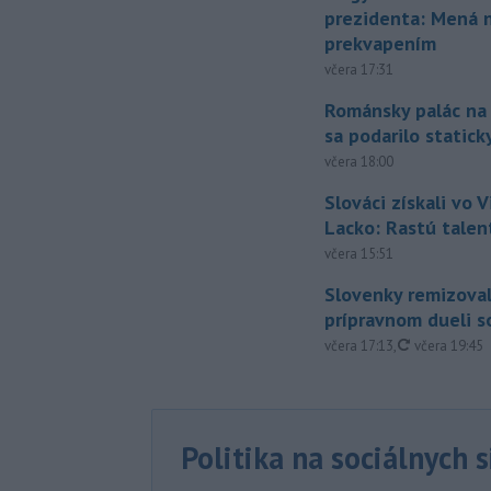
prezidenta: Mená 
prekvapením
včera 17:31
Románsky palác na
sa podarilo statick
včera 18:00
Slováci získali vo V
Lacko: Rastú talen
včera 15:51
Slovenky remizoval
prípravnom dueli s
aktualizovan
včera 17:13
,
včera 19:45
Politika na sociálnych 