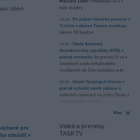
Masters 1000
v Montreale už v 3.
kole dvojhry.
júci týždeň.
-
Pri požiari lesného porastu v
20:18
Trstíne v okrese Trnava zasahuje
takmer 50 hasičov.
-
Vláda Konžskej
20:01
demokratickej republiky (KDR) v
piatok oznámila,
že preverí, či sa v
zásielkach oxidu kobaltnatého
vyvážaných do Číny nachádza urán.
-
Senát Spojených štátov v
19:49
piatok schválil návrh zákona o
sankciách zameraný na príjmy Ruska z
energetického sektora.
Viac
-
Slovenská polícia prispela k
16:08
objasneniu prípadu prevádzačstva,
Videá a prenosy
ktorý sa podarilo ukončiť
 páchané pre
TASR TV
právoplatným odsúdením páchateľa v
eba odsúdiť v
Maďarsku.