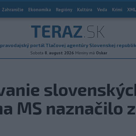
Zahraničie
Ekonomika
Regióny
Kultúra
Veda
Krimi
XML
TERAZ
.SK
pravodajský portál Tlačovej agentúry Slovenskej republi
Sobota
8. august 2026
Meniny má
Oskar
vanie slovenskýc
na MS naznačilo 