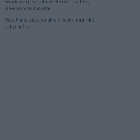
Švajčiari sú prvýkrát na čele rebríčka IIHF,
Slovensko na 8. mieste
Piate finále, piate striebro Niederreitera: Mal
to byť náš rok