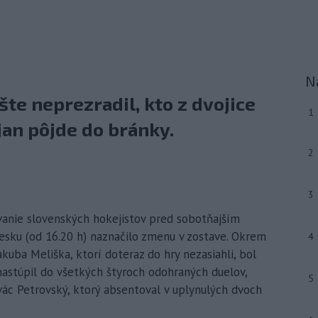
N
te neprezradil, kto z dvojice
1
an pôjde do bránky.
2
3
vanie slovenských hokejistov pred sobotňajším
esku (od 16.20 h) naznačilo zmenu v zostave. Okrem
4
uba Meliška, ktorí doteraz do hry nezasiahli, bol
nastúpil do všetkých štyroch odohraných duelov,
5
vác Petrovský, ktorý absentoval v uplynulých dvoch