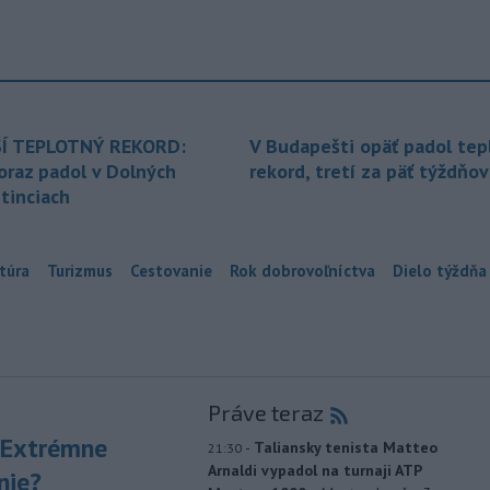
Í TEPLOTNÝ REKORD:
V Budapešti opäť padol tep
oraz padol v Dolných
rekord, tretí za päť týždňov
tinciach
túra
Turizmus
Cestovanie
Rok dobrovoľníctva
Dielo týždňa
Práve teraz
 Extrémne
-
Taliansky tenista Matteo
21:30
Arnaldi vypadol na turnaji ATP
nie?