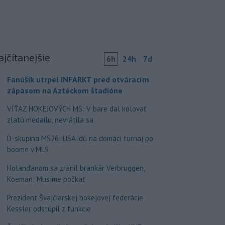
ajčítanejšie
6h
24h
7d
Fanúšik utrpel INFARKT pred otváracím
zápasom na Aztéckom štadióne
VÍŤAZ HOKEJOVÝCH MS: V bare dal kolovať
zlatú medailu, nevrátila sa
D-skupina MS26: USA idú na domáci turnaj po
boome v MLS
Holanďanom sa zranil brankár Verbruggen,
Koeman: Musíme počkať
Prezident Švajčiarskej hokejovej federácie
Kessler odstúpil z funkcie