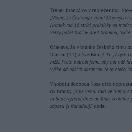
Tréner brankárov v reprezentácii Slov
„
Vieme, že Česi majú veľmi šikovných a rý
Hronek má 16 striel prakticky od modrej 
veľký počet hráčov pred bránkou, takže
Očakáva, že v bránke českého tímu bud
Dánsku (4:1) a Švédsku (4:3): „
V tých cl
nižší. Preto potrebujeme, aby bol náš h
výške od našich obrancov. Je to niečo, č
V sobotu doobeda Kosa ešte neprezrad
do bránky. „
Sme veľmi radi, že Samo, Ad
to bude vyzerať dnes na ľade. Uvidíme,
zápasu (s Kanadou),
“ dodal.