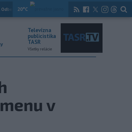
20
°C
 Odber
Knihy
Útulkovo
Magazín
News Now
Archív
TASR
Televízna
publicistika
TASR
ky
Všetky relácie
h
zmenu v