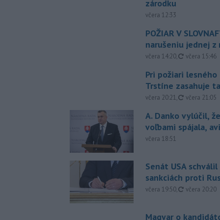
zárodku
včera 12:33
POŽIAR V SLOVNAFT
narušeniu jednej z 
aktualizovan
včera 14:20
,
včera 15:46
Pri požiari lesného
Trstíne zasahuje t
aktualizovan
včera 20:21
,
včera 21:05
A. Danko vylúčil, ž
voľbami spájala, a
včera 18:51
Senát USA schválil
sankciách proti Ru
aktualizovan
včera 19:50
,
včera 20:20
Magyar o kandidát