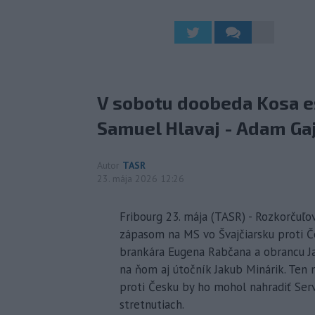
V sobotu doobeda Kosa eš
Samuel Hlavaj - Adam Gaj
Autor
TASR
23. mája 2026 12:26
Fribourg 23. mája (TASR) - Rozkorčuľo
zápasom na MS vo Švajčiarsku proti Č
brankára Eugena Rabčana a obrancu Jak
na ňom aj útočník Jakub Minárik. Ten 
proti Česku by ho mohol nahradiť Ser
stretnutiach.