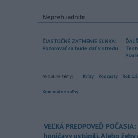
Neprehliadnite
ČIASTOČNÉ ZATMENIE SLNKA:
ĎALŠ
Pozorovať sa bude dať v stredu
Tent
Plach
Aktuálne témy:
Kvízy
Podcasty
Rok Ľ.Š
Komunálne voľby
VEĽKÁ PREDPOVEĎ POČASIA:
horúčavy ustúpili. Alebo žeby 