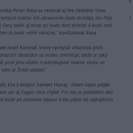
6
enska Peter Kosa sa venoval aj hre českého tímu.
chlych hráčov. Ich obrancovia často strieľajú, len Filip
7
čiary, takže aj teraz asi bude dosť strieľať. A budú mať
 tam to bude veľmi náročné,
“ konštatoval Kosa.
e Josef Kořenář, ktorý vychytal víťazstvá proti
oniacich situáciách sa trošku 'zmenšuje', takže je taký
ráč pred jeho očami. A potrebujeme hlavne strelu vo
o nám aj Švédi ukázali.
“
il, kto z dvojice Samuel Hlavaj - Adam Gajan pôjde
am, ale aj Eugen chcú chytať. Pre nás je podstatné, ako
 čo bude po dnešnom zápase a kto pôjde do zajtrajšieho