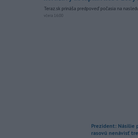
Teraz.sk prináša predpoveď počasia na nasledu
včera 16:00
Prezident: Násilie
rasovú nenávisť tr