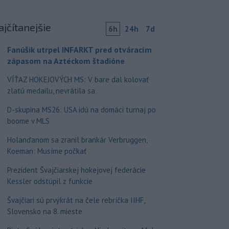
ajčítanejšie
6h
24h
7d
Fanúšik utrpel INFARKT pred otváracím
zápasom na Aztéckom štadióne
VÍŤAZ HOKEJOVÝCH MS: V bare dal kolovať
zlatú medailu, nevrátila sa
D-skupina MS26: USA idú na domáci turnaj po
boome v MLS
Holanďanom sa zranil brankár Verbruggen,
Koeman: Musíme počkať
Prezident Švajčiarskej hokejovej federácie
Kessler odstúpil z funkcie
Švajčiari sú prvýkrát na čele rebríčka IIHF,
Slovensko na 8. mieste