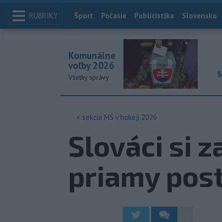
RUBRIKY
Index
Šport
Počasie
Publicistika
Slovensko
Komunálne
voľby 2026
S
Všetky správy
< sekcia
MS v hokeji 2026
Slováci si 
priamy post