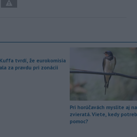
 Kuffa tvrdí, že eurokomisia
la za pravdu pri zonácii
Pri horúčavách myslite aj na
zvieratá. Viete, kedy potre
pomoc?