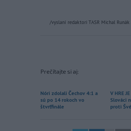
/vyslaní redaktori TASR Michal Runák
Prečítajte si aj:
Nóri zdolali Čechov 4:1 a
V HRE JE
sú po 14 rokoch vo
Slováci 
štvrťfinále
proti Šv