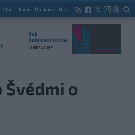
 Odber
Knihy
Útulkovo
Magazín
News Now
Archív
TASR
Rok
dobrovoľníctva
ky
Všetky správy
o Švédmi o