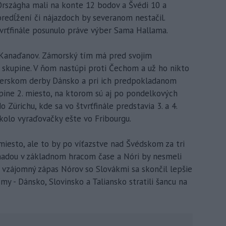
Országha mali na konte 12 bodov a Švédi 10 a
redĺžení či nájazdoch by severanom nestačil.
tvrťfinále posunulo práve výber Sama Hallama.
a Kanaďanov. Zámorský tím má pred svojim
 skupine. V ňom nastúpi proti Čechom a už ho nikto
verskom derby Dánsko a pri ich predpokladanom
pine 2. miesto, na ktorom sú aj po pondelkových
 Zürichu, kde sa vo štvrťfinále predstavia 3. a 4.
 kolo vyraďovačky ešte vo Fribourgu.
 miesto, ale to by po víťazstve nad Švédskom za tri
nadou v základnom hracom čase a Nóri by nesmeli
 vzájomný zápas Nórov so Slovákmi sa skončil lepšie
ímy - Dánsko, Slovinsko a Taliansko stratili šancu na