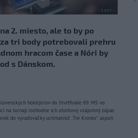
7
na 2. miesto, ale to by po
za tri body potrebovali prehru
adnom hracom čase a Nóri by
bod s Dánskom.
slovenských hokejistov do štvrťfinále 89. MS vo
ci na turnaji rozhodne ich utorkový vzájomný zápas
ienik do vyraďovačky uchmatnúť „Tre Kronor“ aspoň