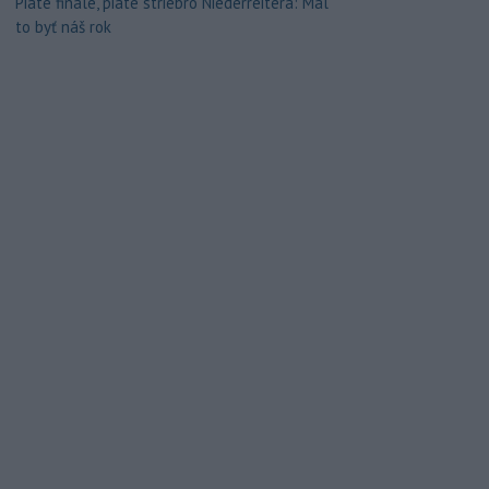
Piate finále, piate striebro Niederreitera: Mal
to byť náš rok