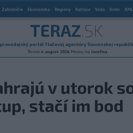
Zahraničie
Ekonomika
Regióny
Kultúra
Veda
Krimi
XML
TERAZ
.SK
pravodajský portál Tlačovej agentúry Slovenskej republi
Štvrtok
6. august 2026
Meniny má
Jozefína
zahrajú v utorok s
up, stačí im bod