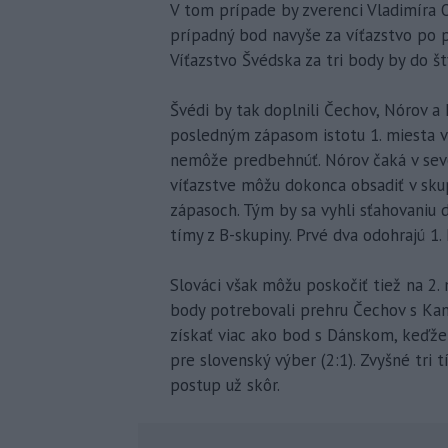
V tom prípade by zverenci Vladimíra 
prípadný bod navyše za víťazstvo po p
Víťazstvo Švédska za tri body by do š
Švédi by tak doplnili Čechov, Nórov 
posledným zápasom istotu 1. miesta v
nemôže predbehnúť. Nórov čaká v se
víťazstve môžu dokonca obsadiť v sku
zápasoch. Tým by sa vyhli sťahovaniu do
tímy z B-skupiny. Prvé dva odohrajú 1.
Slováci však môžu poskočiť tiež na 2.
body potrebovali prehru Čechov s Ka
získať viac ako bod s Dánskom, keďže
pre slovenský výber (2:1). Zvyšné tri t
postup už skôr.