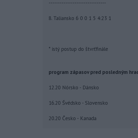
-------------------------------
8. Taliansko 6 0 0 1 5 4:23 1
* istý postup do štvrťfinále
program zápasov pred posledným hra
12.20 Nórsko - Dánsko
16.20 Švédsko - Slovensko
20.20 Česko - Kanada