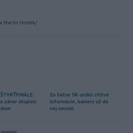
 a Martin Hrotek/
 ŠTVRŤFINÁLE:
Zo šatne SR unikli citlivé
na záver skupiny
informácie, kamery už do
édom
nej nesmú