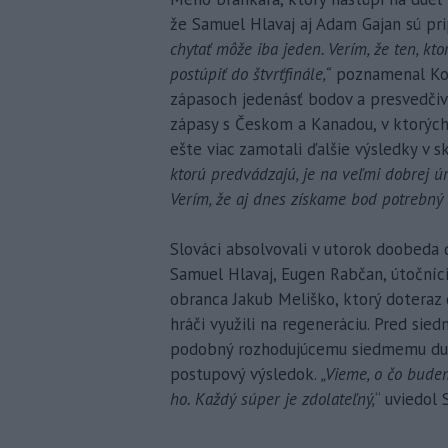
že Samuel Hlavaj aj Adam Gajan sú pr
chytať môže iba jeden. Verím, že ten, k
postúpiť do štvrťfinále,“
poznamenal Kosa
zápasoch jedenásť bodov a presvedči
zápasy s Českom a Kanadou, v ktorých 
ešte viac zamotali ďalšie výsledky v sk
ktorú predvádzajú, je na veľmi dobrej úr
Verím, že aj dnes získame bod potrebný
Slováci absolvovali v utorok doobeda 
Samuel Hlavaj, Eugen Rabčan, útočníci
obranca Jakub Meliško, ktorý doteraz 
hráči využili na regeneráciu. Pred sie
podobný rozhodujúcemu siedmemu duelu
postupový výsledok.
„Vieme, o čo bude
ho. Každý súper je zdolateľný,
“ uviedol 