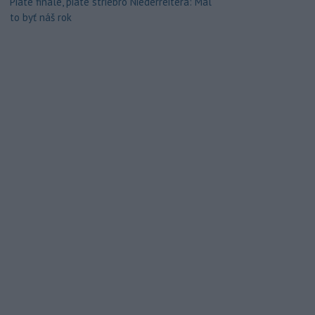
Piate finále, piate striebro Niederreitera: Mal
to byť náš rok