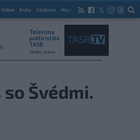
 Odber
Knihy
Útulkovo
Magazín
News Now
Archív
TASR
Televízna
publicistika
TASR
ky
Všetky relácie
 so Švédmi.