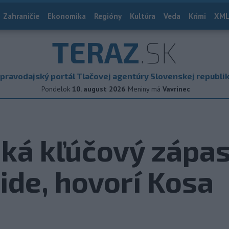
Zahraničie
Ekonomika
Regióny
Kultúra
Veda
Krimi
XML
TERAZ
.SK
pravodajský portál Tlačovej agentúry Slovenskej republi
Pondelok
10. august 2026
Meniny má
Vavrinec
ká kľúčový zápas
 ide, hovorí Kosa