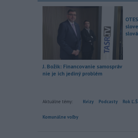
OTES
slov
slová
J. Božik: Financovanie samospráv
nie je ich jediný problém
Aktuálne témy:
Kvízy
Podcasty
Rok Ľ.Š
Komunálne voľby