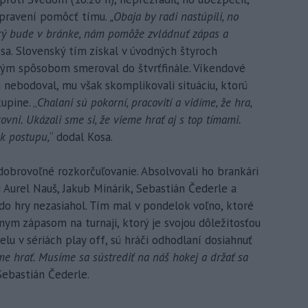
ipravení pomôcť tímu.
„Obaja by radi nastúpili, no
torý bude v bránke, nám pomôže zvládnuť zápas a
. Slovenský tím získal v úvodných štyroch
vým spôsobom smeroval do štvrťfinále. Víkendové
nebodoval, mu však skomplikovali situáciu, ktorú
upine. „
Chalani sú pokorní, pracovití a vidíme, že hra,
ovni. Ukázali sme si, že vieme hrať aj s top tímami.
 k postupu,
“ dodal Kosa.
dobrovoľné rozkorčuľovanie. Absolvovali ho brankári
 Aurel Nauš, Jakub Minárik, Sebastián Čederle a
do hry nezasiahol. Tím mal v pondelok voľno, ktoré
dmym zápasom na turnaji, ktorý je svojou dôležitosťou
 v sériách play off, sú hráči odhodlaní dosiahnuť
me hrať. Musíme sa sústrediť na náš hokej a držať sa
Sebastián Čederle.