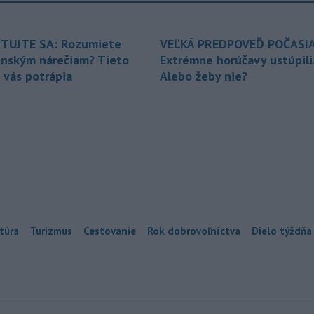
TUJTE SA: Rozumiete
VEĽKÁ PREDPOVEĎ POČASIA
enským nárečiam? Tieto
Extrémne horúčavy ustúpili
 vás potrápia
Alebo žeby nie?
túra
Turizmus
Cestovanie
Rok dobrovoľníctva
Dielo týždňa