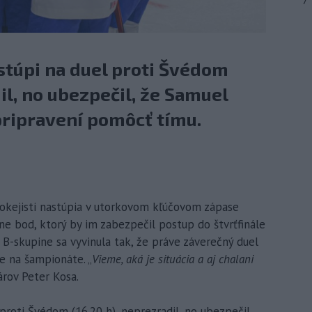
7
stúpi na duel proti Švédom
il, no ubezpečil, že Samuel
pripravení pomôcť tímu.
hokejisti nastúpia v utorkovom kľúčovom zápase
ne bod, ktorý by im zabezpečil postup do štvrťfinále
j B-skupine sa vyvinula tak, že práve záverečný duel
e na šampionáte. „
Vieme, aká je situácia a aj chalani
árov Peter Kosa.
proti Švédom (16.20 h), neprezradil, no ubezpečil,