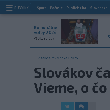
RUBRIKY
Index
Šport
Počasie
Publicistika
Slovensko
Komunálne
voľby 2026
S
Všetky správy
< sekcia
MS v hokeji 2026
Slovákov ča
Vieme, o čo