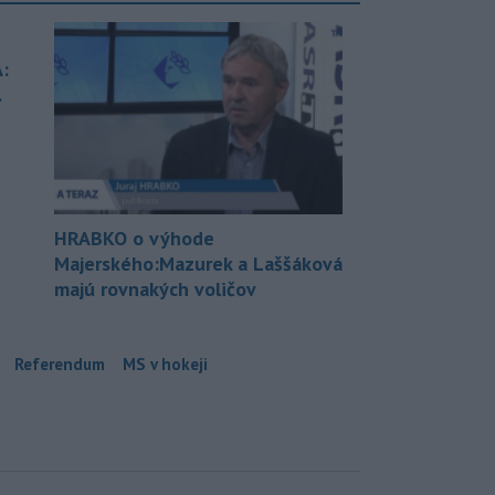
:
.
HRABKO o výhode
Majerského:Mazurek a Laššáková
majú rovnakých voličov
Referendum
MS v hokeji