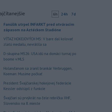
ajčítanejšie
6h
24h
7d
Fanúšik utrpel INFARKT pred otváracím
zápasom na Aztéckom štadióne
VÍŤAZ HOKEJOVÝCH MS: V bare dal kolovať
zlatú medailu, nevrátila sa
D-skupina MS26: USA idú na domáci turnaj po
boome v MLS
Holanďanom sa zranil brankár Verbruggen,
Koeman: Musíme počkať
Prezident Švajčiarskej hokejovej federácie
Kessler odstúpil z funkcie
Švajčiari sú prvýkrát na čele rebríčka IIHF,
Slovensko na 8. mieste