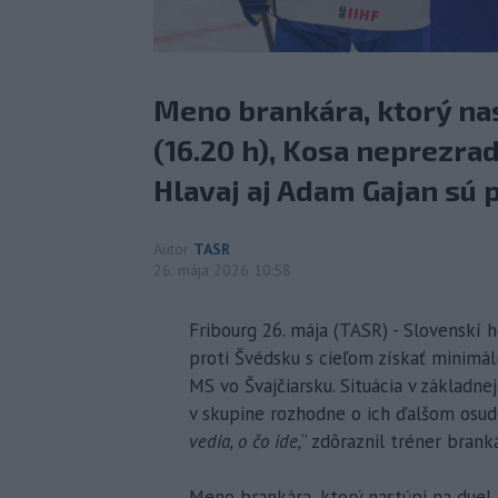
Meno brankára, ktorý na
(16.20 h), Kosa neprezrad
Hlavaj aj Adam Gajan sú 
Autor
TASR
26. mája 2026 10:58
Fribourg 26. mája (TASR) - Slovenskí 
proti Švédsku s cieľom získať minimál
MS vo Švajčiarsku. Situácia v základne
v skupine rozhodne o ich ďalšom osud
vedia, o čo ide,
“ zdôraznil tréner brank
Meno brankára, ktorý nastúpi na duel 