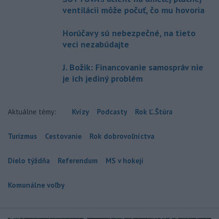
ventilácii môže počuť, čo mu hovoria
Horúčavy sú nebezpečné, na tieto
veci nezabúdajte
J. Božik: Financovanie samospráv nie
je ich jediný problém
Aktuálne témy:
Kvízy
Podcasty
Rok Ľ.Štúra
Turizmus
Cestovanie
Rok dobrovoľníctva
Dielo týždňa
Referendum
MS v hokeji
Komunálne voľby