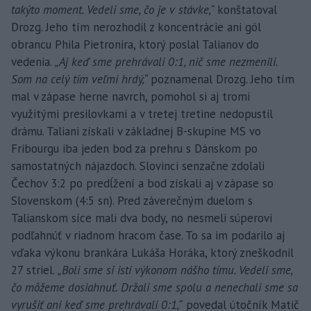
takýto moment. Vedeli sme, čo je v stávke,“
konštatoval
Drozg. Jeho tím nerozhodil z koncentrácie ani gól
obrancu Phila Pietronira, ktorý poslal Talianov do
vedenia.
„Aj keď sme prehrávali 0:1, nič sme nezmenili.
Som na celý tím veľmi hrdý,“
poznamenal Drozg. Jeho tím
mal v zápase herne navrch, pomohol si aj tromi
využitými presilovkami a v tretej tretine nedopustil
drámu. Taliani získali v základnej B-skupine MS vo
Fribourgu iba jeden bod za prehru s Dánskom po
samostatných nájazdoch. Slovinci senzačne zdolali
Čechov 3:2 po predĺžení a bod získali aj v zápase so
Slovenskom (4:5 sn). Pred záverečným duelom s
Talianskom síce mali dva body, no nesmeli súperovi
podľahnúť v riadnom hracom čase. To sa im podarilo aj
vďaka výkonu brankára Lukáša Horáka, ktorý zneškodnil
27 striel.
„Boli sme si istí výkonom nášho tímu. Vedeli sme,
čo môžeme dosiahnuť. Držali sme spolu a nenechali sme sa
vyrušiť ani keď sme prehrávali 0:1,“
povedal útočník Matič