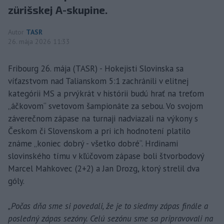
zürišskej A-skupine.
Autor
TASR
26. mája 2026 11:33
Fribourg 26. mája (TASR) - Hokejisti Slovinska sa
víťazstvom nad Talianskom 5:1 zachránili v elitnej
kategórii MS a prvýkrát v histórii budú hrať na treťom
„áčkovom“ svetovom šampionáte za sebou. Vo svojom
záverečnom zápase na turnaji nadviazali na výkony s
Českom či Slovenskom a pri ich hodnotení platilo
známe „koniec dobrý - všetko dobré“. Hrdinami
slovinského tímu v kľúčovom zápase boli štvorbodový
Marcel Mahkovec (2+2) a Jan Drozg, ktorý strelil dva
góly.
„Počas dňa sme si povedali, že je to siedmy zápas finále a
posledný zápas sezóny. Celú sezónu sme sa pripravovali na