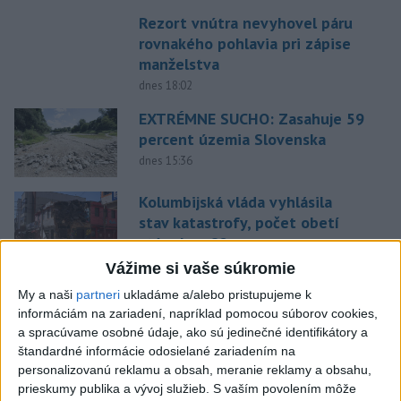
Rezort vnútra nevyhovel páru
rovnakého pohlavia pri zápise
manželstva
dnes 18:02
EXTRÉMNE SUCHO: Zasahuje 59
percent územia Slovenska
dnes 15:36
Kolumbijská vláda vyhlásila
stav katastrofy, počet obetí
stúpol na 82
dnes 19:52
Vážime si vaše súkromie
Prezident Kolumbie: Pri
My a naši
partneri
ukladáme a/alebo pristupujeme k
informáciám na zariadení, napríklad pomocou súborov cookies,
zemetrasení zomrelo 111 ľudí a
a spracúvame osobné údaje, ako sú jedinečné identifikátory a
87 sa zranilo
štandardné informácie odosielané zariadením na
dnes 21:17
personalizovanú reklamu a obsah, meranie reklamy a obsahu,
prieskumy publika a vývoj služieb.
S vaším povolením môže
NEHODA: V Košickom Klečenove