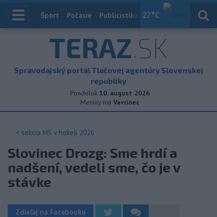
27
°C
Index
Šport
Počasie
Publicistika
Slovensko
Zahranič
TERAZ
.SK
Spravodajský portál Tlačovej agentúry Slovenskej
republiky
Pondelok
10. august 2026
Meniny má
Vavrinec
< sekcia
MS v hokeji 2026
Slovinec Drozg: Sme hrdí a
nadšení, vedeli sme, čo je v
stávke
Zdieľaj na Facebooku