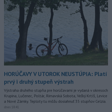
HORÚČAVY V UTOROK NEUSTÚPIA: Platí
prvý i druhý stupeň výstrah
Výstraha druhého stupňa pre horúčavami je vydaná v okresoch
Krupina, Lučenec, Poltár, Rimavská Sobota, Veľký Krtíš, Levice
a Nové Zámky. Teploty tu môžu dosiahnuť 35 stupňov Celzia.
dnes 18:41