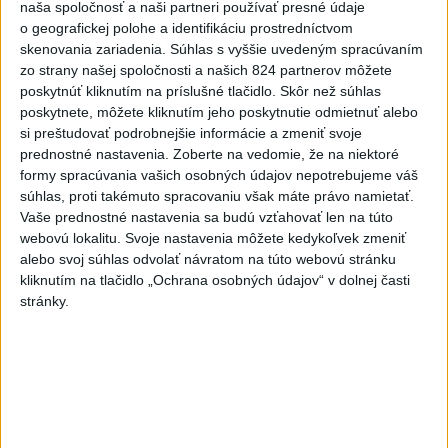
naša spoločnosť a naši partneri používať presné údaje
sa zrazili dve autá
o geografickej polohe a identifikáciu prostredníctvom
dnes 17:17
skenovania zariadenia. Súhlas s vyššie uvedeným spracúvaním
zo strany našej spoločnosti a našich 824 partnerov môžete
TÝŽDENNÍK: Násilie treba
poskytnúť kliknutím na príslušné tlačidlo. Skôr než súhlas
odsúdiť
poskytnete, môžete kliknutím jeho poskytnutie odmietnuť alebo
dnes 16:28
si preštudovať podrobnejšie informácie a zmeniť svoje
prednostné nastavenia.
Zoberte na vedomie, že na niektoré
Švédska bezpečnostná služba
formy spracúvania vašich osobných údajov nepotrebujeme váš
tvrdí, že zmarila operáciu Ruska
súhlas, proti takémuto spracovaniu však máte právo namietať.
Vaše prednostné nastavenia sa budú vzťahovať len na túto
dnes 17:49
webovú lokalitu. Svoje nastavenia môžete kedykoľvek zmeniť
alebo svoj súhlas odvolať návratom na túto webovú stránku
Valach sa stal novým trénerom
kliknutím na tlačidlo „Ochrana osobných údajov“ v dolnej časti
Banskej Bystrice
stránky.
aktualizované
dnes 17:14
,
dnes 17:23
Haraslínov prestup je na
spadnutie, Priske: Futbal vie
byť brutálny
dnes 19:53