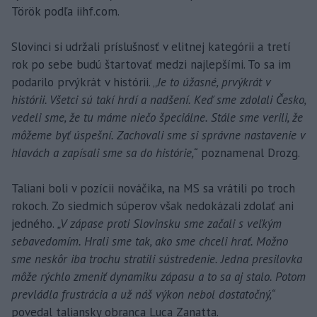
Török podľa iihf.com.
Slovinci si udržali príslušnosť v elitnej kategórii a tretí
rok po sebe budú štartovať medzi najlepšími. To sa im
podarilo prvýkrát v histórii. „
Je to úžasné, prvýkrát v
histórii. Všetci sú takí hrdí a nadšení. Keď sme zdolali Česko,
vedeli sme, že tu máme niečo špeciálne. Stále sme verili, že
môžeme byť úspešní. Zachovali sme si správne nastavenie v
hlavách a zapísali sme sa do histórie,“
poznamenal Drozg.
Taliani boli v pozícii nováčika, na MS sa vrátili po troch
rokoch. Zo siedmich súperov však nedokázali zdolať ani
jedného.
„V zápase proti Slovinsku sme začali s veľkým
sebavedomím. Hrali sme tak, ako sme chceli hrať. Možno
sme neskôr iba trochu stratili sústredenie. Jedna presilovka
môže rýchlo zmeniť dynamiku zápasu a to sa aj stalo. Potom
prevládla frustrácia a už náš výkon nebol dostatočný,“
povedal taliansky obranca Luca Zanatta.