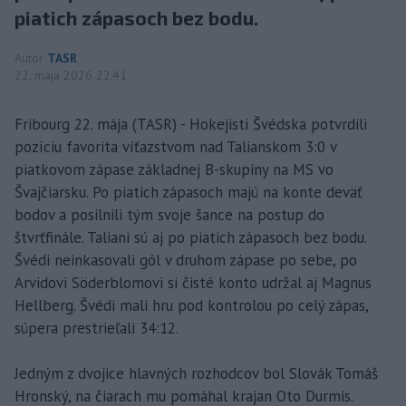
piatich zápasoch bez bodu.
Autor
TASR
22. mája 2026 22:41
Fribourg 22. mája (TASR) - Hokejisti Švédska potvrdili
pozíciu favorita víťazstvom nad Talianskom 3:0 v
piatkovom zápase základnej B-skupiny na MS vo
Švajčiarsku. Po piatich zápasoch majú na konte deväť
bodov a posilnili tým svoje šance na postup do
štvrťfinále. Taliani sú aj po piatich zápasoch bez bodu.
Švédi neinkasovali gól v druhom zápase po sebe, po
Arvidovi Söderblomovi si čisté konto udržal aj Magnus
Hellberg. Švédi mali hru pod kontrolou po celý zápas,
súpera prestrieľali 34:12.
Jedným z dvojice hlavných rozhodcov bol Slovák Tomáš
Hronský, na čiarach mu pomáhal krajan Oto Durmis.