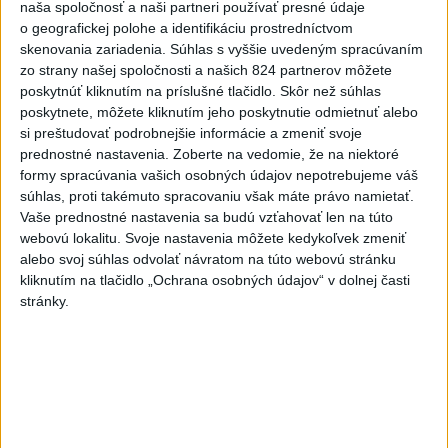
naša spoločnosť a naši partneri používať presné údaje
o geografickej polohe a identifikáciu prostredníctvom
Turizmus
Cestovanie
Rok dobrovoľníctva
skenovania zariadenia. Súhlas s vyššie uvedeným spracúvaním
zo strany našej spoločnosti a našich 824 partnerov môžete
poskytnúť kliknutím na príslušné tlačidlo. Skôr než súhlas
Dielo týždňa
Referendum
MS v hokeji
poskytnete, môžete kliknutím jeho poskytnutie odmietnuť alebo
si preštudovať podrobnejšie informácie a zmeniť svoje
Komunálne voľby
prednostné nastavenia.
Zoberte na vedomie, že na niektoré
formy spracúvania vašich osobných údajov nepotrebujeme váš
súhlas, proti takémuto spracovaniu však máte právo namietať.
Vaše prednostné nastavenia sa budú vzťahovať len na túto
webovú lokalitu. Svoje nastavenia môžete kedykoľvek zmeniť
alebo svoj súhlas odvolať návratom na túto webovú stránku
VEĽKÁ PREDPOVEĎ POČASIA: Extrémne
kliknutím na tlačidlo „Ochrana osobných údajov“ v dolnej časti
horúčavy ustúpili. Alebo žeby nie?
stránky.
Teraz.sk prináša predpoveď počasia na nasledujúci týždeň.
dnes 16:00
Prezident: Násilie páchané pre
rasovú nenávisť treba odsúdiť v
zárodku