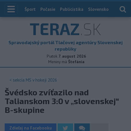
Index
Šport
Počasie
Publicistika
Slovensko
Zahranič
TERAZ
.SK
Spravodajský portál Tlačovej agentúry Slovenskej
republiky
Piatok
7. august 2026
Meniny má
Štefánia
< sekcia
MS v hokeji 2026
Švédsko zvíťazilo nad
Talianskom 3:0 v „slovenskej“
B-skupine
Zdieľaj na Facebooku