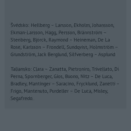
Švédsko: Hellberg – Larsson, Ekholm, Johansson,
Ekman-Larsson, Hägg, Persson, Brännström –
Stenberg, Björck, Raymond – Heineman, De La
Rose, Karlsson – Frondell, Sundqvist, Holmström –
Grundström, Jack Berglund, Silfverberg – Asplund
Taliansko: Clara – Zanatta, Pietroniro, Trivellato, Di
Perna, Spornberger, Gios, Buono, Nitz – De Luca,
Bradley, Mantinger – Saracino, Frycklund, Zanetti –
Frigo, Mantenuto, Purdeller – De Luca, Misley,
Segafredo.