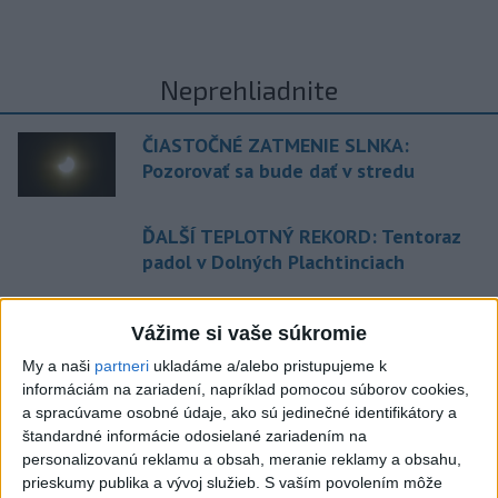
Neprehliadnite
ČIASTOČNÉ ZATMENIE SLNKA:
Pozorovať sa bude dať v stredu
ĎALŠÍ TEPLOTNÝ REKORD: Tentoraz
padol v Dolných Plachtinciach
V Budapešti opäť padol teplotný
Vážime si vaše súkromie
rekord, tretí za päť týždňov
My a naši
partneri
ukladáme a/alebo pristupujeme k
VIDEO: Umelá inteligencia a robotika
informáciám na zariadení, napríklad pomocou súborov cookies,
a spracúvame osobné údaje, ako sú jedinečné identifikátory a
pomáhajú už aj záchranárom
štandardné informácie odosielané zariadením na
personalizovanú reklamu a obsah, meranie reklamy a obsahu,
prieskumy publika a vývoj služieb.
S vaším povolením môže
Aktuálne témy:
Kvízy
Podcasty
Rok Ľ.Štúra