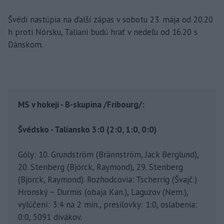
Švédi nastúpia na ďalší zápas v sobotu 23. mája od 20.20
h proti Nórsku, Taliani budú hrať v nedeľu od 16.20 s
Dánskom.
MS v hokeji - B-skupina /Fribourg/:
Švédsko - Taliansko 3:0 (2:0, 1:0, 0:0)
Góly: 10. Grundström (Brännström, Jack Berglund),
20. Stenberg (Björck, Raymond), 29. Stenberg
(Björck, Raymond). Rozhodcovia: Tscherrig (Švajč.)
Hronský – Durmis (obaja Kan.), Laguzov (Nem.),
vylúčení: 3:4 na 2 min., presilovky: 1:0, oslabenia:
0:0, 5091 divákov.