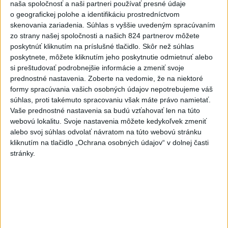
naša spoločnosť a naši partneri používať presné údaje
o geografickej polohe a identifikáciu prostredníctvom
Najnovšie videá
Najsledovanejšie videá
skenovania zariadenia. Súhlas s vyššie uvedeným spracúvaním
zo strany našej spoločnosti a našich 824 partnerov môžete
poskytnúť kliknutím na príslušné tlačidlo. Skôr než súhlas
OSTÁVAM ČI ODSTUPUJEM⁉️🤷🏻‍♂️
poskytnete, môžete kliknutím jeho poskytnutie odmietnuť alebo
dnes 06:49
|
Danko Andrej
|
64
zobrazení
si preštudovať podrobnejšie informácie a zmeniť svoje
prednostné nastavenia.
Zoberte na vedomie, že na niektoré
Napriek všetkým prekážkam je stavba
formy spracúvania vašich osobných údajov nepotrebujeme váš
pred dokončením 💪
súhlas, proti takémuto spracovaniu však máte právo namietať.
dnes 06:11
|
Ferenčák Ján
|
0
zobrazení
Vaše prednostné nastavenia sa budú vzťahovať len na túto
webovú lokalitu. Svoje nastavenia môžete kedykoľvek zmeniť
TK: Rodinná karta
alebo svoj súhlas odvolať návratom na túto webovú stránku
kliknutím na tlačidlo „Ochrana osobných údajov“ v dolnej časti
včera 21:50
|
Ministerstvo práce, sociálnych
vecí a rodiny SR
|
32
zobrazení
stránky.
Najnovšie statusy štátnych inštitúcií
PAMIATKA PADLÝCH 🇸🇰 VOJAKOV V
CHORVÁTSKU Pri príleži...
PAMIATKA PADLÝCH 🇸🇰 VOJAKOV V CHORVÁTSKU Pri
príležitosti chorvátskeho štátneho sviatku Dňa