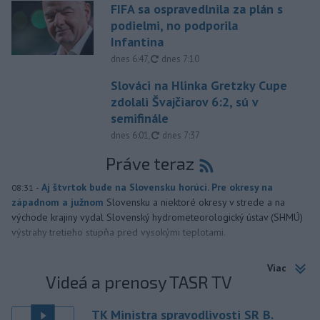
FIFA sa ospravedlnila za plán s
podielmi, no podporila
Infantina
aktualizované
dnes 6:47
,
dnes 7:10
Slováci na Hlinka Gretzky Cupe
zdolali Švajčiarov 6:2, sú v
semifinále
aktualizované
dnes 6:01
,
dnes 7:37
Práve teraz
-
Aj štvrtok bude na Slovensku horúci. Pre okresy na
08:31
západnom a južnom
Slovensku a niektoré okresy v strede a na
východe krajiny vydal Slovenský hydrometeorologický ústav (SHMÚ)
výstrahy tretieho stupňa pred vysokými teplotami.
Viac
Videá a prenosy TASR TV
TK Ministra spravodlivosti SR B.