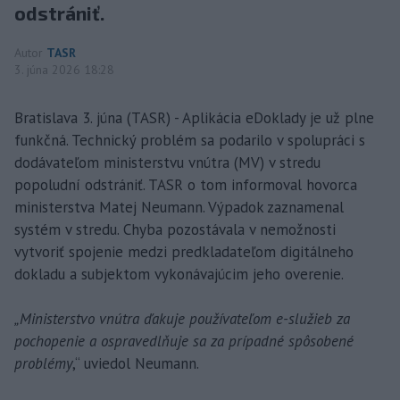
odstrániť.
Autor
TASR
3. júna 2026 18:28
Bratislava 3. júna (TASR) - Aplikácia eDoklady je už plne
funkčná. Technický problém sa podarilo v spolupráci s
dodávateľom ministerstvu vnútra (MV) v stredu
popoludní odstrániť. TASR o tom informoval hovorca
ministerstva Matej Neumann. Výpadok zaznamenal
systém v stredu. Chyba pozostávala v nemožnosti
vytvoriť spojenie medzi predkladateľom digitálneho
dokladu a subjektom vykonávajúcim jeho overenie.
„Ministerstvo vnútra ďakuje používateľom e-služieb za
pochopenie a ospravedlňuje sa za prípadné spôsobené
problémy
,“ uviedol Neumann.