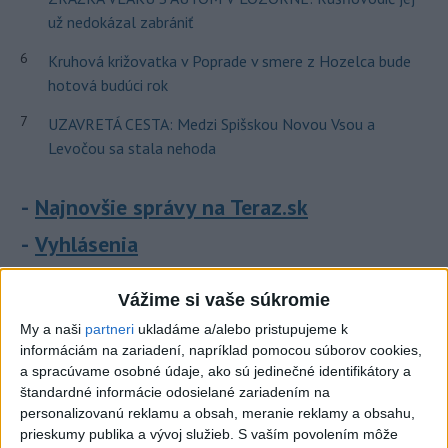
už nedokázal zabrániť
6
Kruhová križovatka v Poprade v smere z Hozelca bude
hotová budúci rok
7
UZAVRETÁ CESTA: Medzi Spišskou Novou Vsou a
Levočou sa stala nehoda
Najnovšie správy na Teraz.sk
Vyhlásenia
Priame prenosy z Národnej rady SR
Vážime si vaše súkromie
My a naši
partneri
ukladáme a/alebo pristupujeme k
informáciám na zariadení, napríklad pomocou súborov cookies,
Politika na sociálnych sieťach
a spracúvame osobné údaje, ako sú jedinečné identifikátory a
štandardné informácie odosielané zariadením na
personalizovanú reklamu a obsah, meranie reklamy a obsahu,
Zobraziť viac
Info
prieskumy publika a vývoj služieb.
S vaším povolením môže