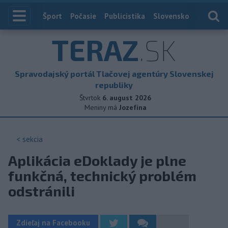
Index
Šport
Počasie
Publicistika
Slovensko
Zahranič
TERAZ
.SK
Spravodajský portál Tlačovej agentúry Slovenskej
republiky
Štvrtok
6. august 2026
Meniny má
Jozefína
< sekcia
Aplikácia eDoklady je plne
funkčná, technický problém
odstránili
Zdieľaj na Facebooku