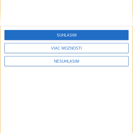
AKTUÁLNA PREDPOVEĎ POČASIA NA SEDEM DNÍ
SÚHLASÍM
....
VIAC MOŽNOSTÍ
NESÚHLASÍM
....