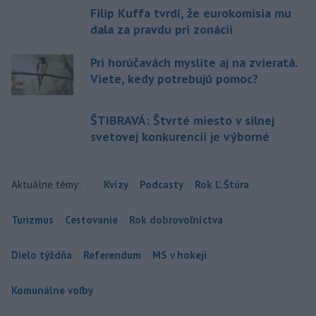
Filip Kuffa tvrdí, že eurokomisia mu
dala za pravdu pri zonácii
Pri horúčavách myslite aj na zvieratá.
Viete, kedy potrebujú pomoc?
ŠTIBRAVÁ: Štvrté miesto v silnej
svetovej konkurencii je výborné
Aktuálne témy:
Kvízy
Podcasty
Rok Ľ.Štúra
Turizmus
Cestovanie
Rok dobrovoľníctva
Dielo týždňa
Referendum
MS v hokeji
Komunálne voľby