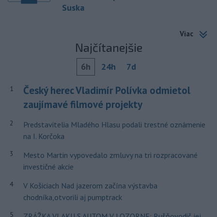
Suska
Viac
Najčítanejšie
6h
24h
7d
Český herec Vladimír Polívka odmietol
1
zaujímavé filmové projekty
2
Predstavitelia Mladého Hlasu podali trestné oznámenie
na I. Korčoka
3
Mesto Martin vypovedalo zmluvy na tri rozpracované
investičné akcie
4
V Košiciach Nad jazerom začína výstavba
chodníka,otvorili aj pumptrack
5
ZRÁŽKA VLAKU S AUTOM V LOZORNE: Rušňovodič jej