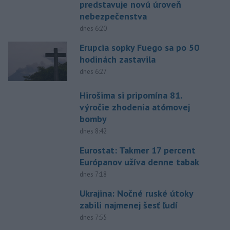
predstavuje novú úroveň
nebezpečenstva
dnes 6:20
Erupcia sopky Fuego sa po 50
hodinách zastavila
dnes 6:27
Hirošima si pripomína 81.
výročie zhodenia atómovej
bomby
dnes 8:42
Eurostat: Takmer 17 percent
Európanov užíva denne tabak
dnes 7:18
Ukrajina: Nočné ruské útoky
zabili najmenej šesť ľudí
dnes 7:55