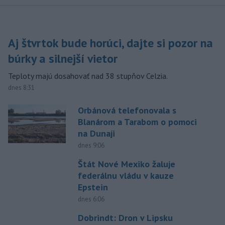
Aj štvrtok bude horúci, dajte si pozor na
búrky a silnejší vietor
Teploty majú dosahovať nad 38 stupňov Celzia.
dnes 8:31
Orbánová telefonovala s
Blanárom a Tarabom o pomoci
na Dunaji
dnes 9:06
Štát Nové Mexiko žaluje
federálnu vládu v kauze
Epstein
dnes 6:06
Dobrindt: Dron v Lipsku