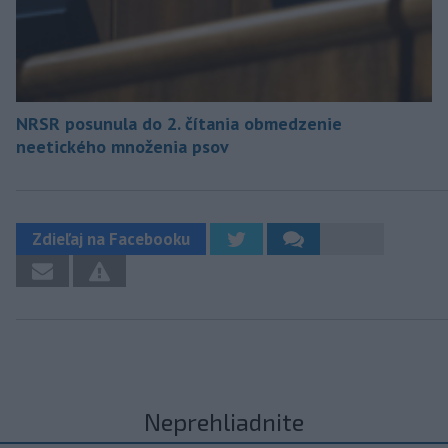
NRSR posunula do 2. čítania obmedzenie
neetického množenia psov
Zdieľaj na Facebooku
Neprehliadnite