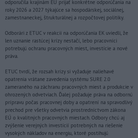
odporučila krajinám EÚ prijať konkrétne odporúčania na
roky 2026 a 2027 týkajúce sa hospodárskej, sociálnej,
zamestnaneckej, štrukturálnej a rozpočtovej politiky.
Odborári z ETUC v reakcii na odporúčania EK uviedli, že
len uznanie rastúcej krízy nestačí, lebo pracovníci
potrebujú ochranu pracovných miest, investície a nové
práva.
ETUC tvrdí, že rozsah krízy si vyžaduje naliehavé
opatrenia vrátane zavedenia systému SURE 2.0
zameraného na záchranu pracovných miest a produkcie v
ohrozených odvetviach. Ďalej požaduje práva na odbornú
prípravu počas pracovnej doby a opatrení na spravodlivý
prechod pre všetky odvetvia prostredníctvom zákona
EÚ o kvalitných pracovných miestach. Odbory chcú aj
zvýšenie verejných investícií potrebných na riešenie
vysokých nákladov na energiu, ktoré postihujú