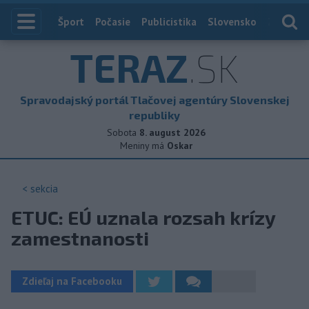
Index
Šport
Počasie
Publicistika
Slovensko
Zahranič
TERAZ
.SK
Spravodajský portál Tlačovej agentúry Slovenskej
republiky
Sobota
8. august 2026
Meniny má
Oskar
< sekcia
ETUC: EÚ uznala rozsah krízy
zamestnanosti
Zdieľaj na Facebooku