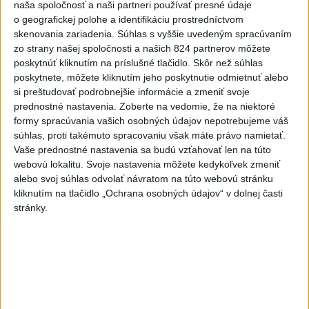
naša spoločnosť a naši partneri používať presné údaje
o geografickej polohe a identifikáciu prostredníctvom
Dielo týždňa
Referendum
MS v hokeji
skenovania zariadenia. Súhlas s vyššie uvedeným spracúvaním
zo strany našej spoločnosti a našich 824 partnerov môžete
Komunálne voľby
poskytnúť kliknutím na príslušné tlačidlo. Skôr než súhlas
poskytnete, môžete kliknutím jeho poskytnutie odmietnuť alebo
si preštudovať podrobnejšie informácie a zmeniť svoje
prednostné nastavenia.
Zoberte na vedomie, že na niektoré
formy spracúvania vašich osobných údajov nepotrebujeme váš
súhlas, proti takémuto spracovaniu však máte právo namietať.
Vaše prednostné nastavenia sa budú vzťahovať len na túto
webovú lokalitu. Svoje nastavenia môžete kedykoľvek zmeniť
alebo svoj súhlas odvolať návratom na túto webovú stránku
kliknutím na tlačidlo „Ochrana osobných údajov“ v dolnej časti
stránky.