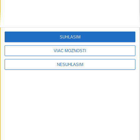
Hathaway v 2. kvartáli vzrástol o 16
%
dnes 17:02
Väčšina Nemcov považuje vplyv technologických firiem USA
za veľký
SÚHLASÍM
V Bratislave sa v druhom štvrťroku predalo 652 nových
VIAC MOŽNOSTÍ
bytov
NESÚHLASÍM
Eurostat: Vývoz piva z krajín EÚ v roku 2025 klesol o 11
percent
Regióny
ZÁCHRANÁRI V AKCII: Pomáhali dvom
poľským turistkám, obe utrpeli úrazy
dnes 18:39
MLADÍK VYPADOL Z FERRATY: Na Skalke pri Kremnici