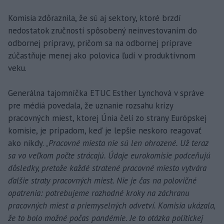
Komisia zdôraznila, že sú aj sektory, ktoré brzdí
nedostatok zručností spôsobený neinvestovaním do
odbornej prípravy, pričom sa na odbornej príprave
zúčastňuje menej ako polovica ľudí v produktívnom
veku.
Generálna tajomníčka ETUC Esther Lynchová v správe
pre médiá povedala, že uznanie rozsahu krízy
pracovných miest, ktorej Únia čelí zo strany Európskej
komisie, je prípadom, keď je lepšie neskoro reagovať
ako nikdy. „
Pracovné miesta nie sú len ohrozené. Už teraz
sa vo veľkom počte strácajú. Údaje eurokomisie podceňujú
dôsledky, pretože každé stratené pracovné miesto vytvára
ďalšie straty pracovných miest. Nie je čas na polovičné
opatrenia: potrebujeme rozhodné kroky na záchranu
pracovných miest a priemyselných odvetví. Komisia ukázala,
že to bolo možné počas pandémie. Je to otázka politickej