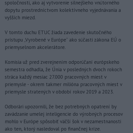
spoločnosti, ako aj vytvorenie silnejšieho vnútorného
dopytu prostredníctvom kolektívneho vyjednávania a
vyšších miezd.
V tomto duchu ETUC žiada zavedenie skutočného
prístupu „Vyrobené v Európe“ ako súčasti zákona EÚ o
priemyselnom akcelerátore.
Komisia už pred zverejnením odporúčaní európskeho
semestra odhadla, že Únia v posledných dvoch rokoch
stráca každý mesiac 27.000 pracovných miest v
priemysle - okrem takmer milióna pracovných miest v
priemysle stratených v období rokov 2019 a 2023.
Odborári upozornili, že bez potrebných opatrení by
zavádzanie umelej inteligencie do výrobných procesov
mohlo v Európe spôsobiť väčší šok v nezamestnanosti
ako ten, ktorý nasledoval po finančnej kríze.