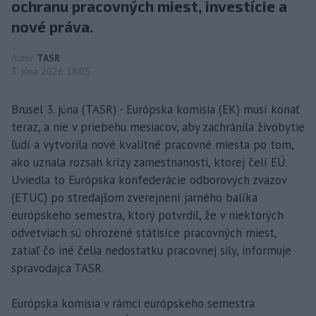
ochranu pracovných miest, investície a
nové práva.
Autor
TASR
3. júna 2026 18:05
Brusel 3. júna (TASR) - Európska komisia (EK) musí konať
teraz, a nie v priebehu mesiacov, aby zachránila živobytie
ľudí a vytvorila nové kvalitné pracovné miesta po tom,
ako uznala rozsah krízy zamestnanosti, ktorej čelí EÚ.
Uviedla to Európska konfederácie odborových zväzov
(ETUC) po stredajšom zverejnení jarného balíka
európskeho semestra, ktorý potvrdil, že v niektorých
odvetviach sú ohrozené státisíce pracovných miest,
zatiaľ čo iné čelia nedostatku pracovnej sily, informuje
spravodajca TASR.
Európska komisia v rámci európskeho semestra