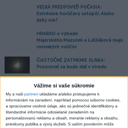
VEĽKÁ PREDPOVEĎ POČASIA:
Extrémne horúčavy ustúpili. Alebo
žeby nie?
HRABKO o výhode
Majerského:Mazurek a Laššáková majú
rovnakých voličov
ČIASTOČNÉ ZATMENIE SLNKA:
Pozorovať sa bude dať v stredu
ĎALŠÍ TEPLOTNÝ REKORD: Tentoraz
Vážime si vaše súkromie
padol v Dolných Plachtinciach
My a naši
partneri
ukladáme a/alebo pristupujeme k
informáciám na zariadení, napríklad pomocou súborov cookies,
a spracúvame osobné údaje, ako sú jedinečné identifikátory a
Aktuálne témy:
Kvízy
Podcasty
Rok Ľ.Štúra
štandardné informácie odosielané zariadením na
personalizovanú reklamu a obsah, meranie reklamy a obsahu,
Turizmus
Cestovanie
Rok dobrovoľníctva
prieskumy publika a vývoj služieb.
S vaším povolením môže