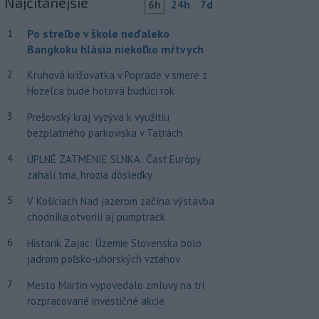
Najčítanejšie
6h
24h
7d
Po streľbe v škole neďaleko
1
Bangkoku hlásia niekoľko mŕtvych
2
Kruhová križovatka v Poprade v smere z
Hozelca bude hotová budúci rok
3
Prešovský kraj vyzýva k využitiu
bezplatného parkoviska v Tatrách
4
ÚPLNÉ ZATMENIE SLNKA: Časť Európy
zahalí tma, hrozia dôsledky
5
V Košiciach Nad jazerom začína výstavba
chodníka,otvorili aj pumptrack
6
Historik Zajac: Územie Slovenska bolo
jadrom poľsko-uhorských vzťahov
7
Mesto Martin vypovedalo zmluvy na tri
rozpracované investičné akcie