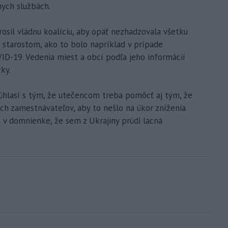
nych službách.
prosil vládnu koalíciu, aby opäť nezhadzovala všetku
starostom, ako to bolo napríklad v prípade
ID-19. Vedenia miest a obcí podľa jeho informácií
ky.
 súhlasí s tým, že utečencom treba pomôcť aj tým, že
ch zamestnávateľov, aby to nešlo na úkor zníženia
ť v domnienke, že sem z Ukrajiny prúdi lacná