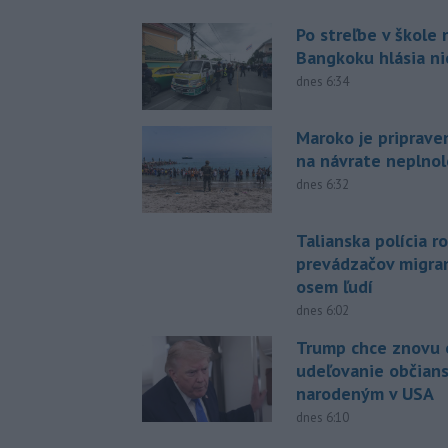
Po streľbe v škole
Bangkoku hlásia n
dnes 6:34
Maroko je priprave
na návrate neplno
dnes 6:32
Talianska polícia ro
prevádzačov migran
osem ľudí
dnes 6:02
Trump chce znovu 
udeľovanie občian
narodeným v USA
dnes 6:10