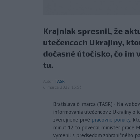
Krajniak spresnil, že akt
utečencoch Ukrajiny, kto
dočasné útočisko, čo im
tu.
Autor
TASR
6. marca 2022 13:53
Bratislava 6. marca (TASR) - Na webove
informovania utečencov z Ukrajiny o 
zverejnené prvé
pracovné ponuky
, kt
minút 12 to povedal minister práce Mil
vymenil s predsedom zahraničného p