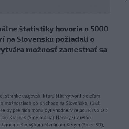
7
uálne štatistiky hovoria o 5000
rí na Slovensku požiadali o
 vytvára možnosť zamestnať sa
j stránke ua.gov.sk, ktorú štát vytvoril s cieľom
ich možnostiach po príchode na Slovensko, sú už
oré by pre nich mohli byť vhodné. V relácii RTVS O 5
an Krajniak (Sme rodina). Názory si v relácii
arlamentného výboru Mariánom Kérym (Smer-SD),