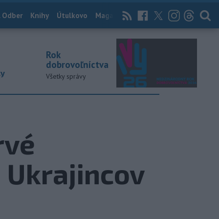
 Odber
Knihy
Útulkovo
Magazín
News Now
Archív
TASR
Rok
dobrovoľníctva
ky
Všetky správy
rvé
 Ukrajincov