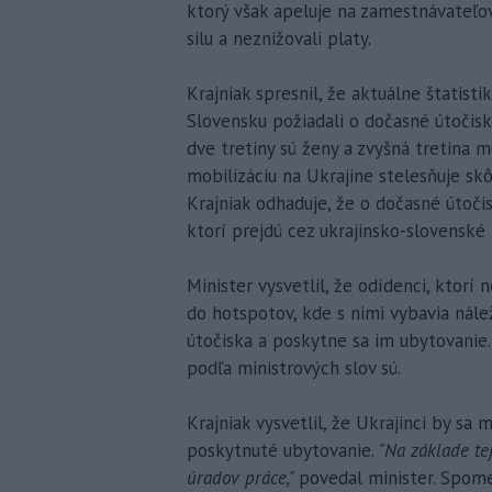
ktorý však apeluje na zamestnávateľov
silu a neznižovali platy.
Krajniak spresnil, že aktuálne štatist
Slovensku požiadali o dočasné útočisk
dve tretiny sú ženy a zvyšná tretina 
mobilizáciu na Ukrajine stelesňuje s
Krajniak odhaduje, že o dočasné útoči
ktorí prejdú cez ukrajinsko-slovenské 
Minister vysvetlil, že odídenci, ktorí
do hotspotov, kde s nimi vybavia nálež
útočiska a poskytne sa im ubytovanie. 
podľa ministrových slov sú.
Krajniak vysvetlil, že Ukrajinci by sa
poskytnuté ubytovanie.
"Na základe te
úradov práce,"
povedal minister. Spome