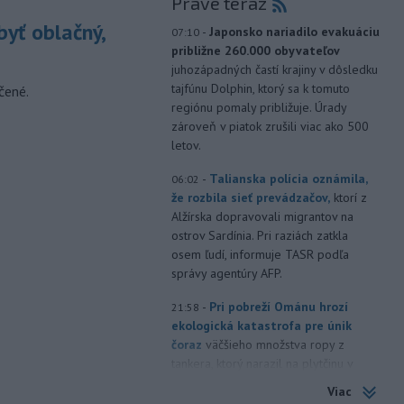
Práve teraz
yť oblačný,
-
Japonsko nariadilo evakuáciu
07:10
približne 260.000 obyvateľov
juhozápadných častí krajiny v dôsledku
tajfúnu Dolphin, ktorý sa k tomuto
čené.
regiónu pomaly približuje. Úrady
zároveň v piatok zrušili viac ako 500
letov.
-
Talianska polícia oznámila,
06:02
že rozbila sieť prevádzačov,
ktorí z
Alžírska dopravovali migrantov na
ostrov Sardínia. Pri raziách zatkla
osem ľudí, informuje TASR podľa
správy agentúry AFP.
-
Pri pobreží Ománu hrozí
21:58
ekologická katastrofa pre únik
čoraz
väčšieho množstva ropy z
tankera, ktorý narazil na plytčinu v
blízkosti prírodnej rezervácie.
Viac