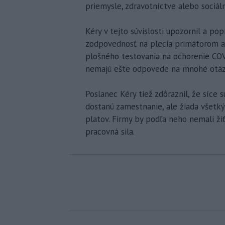
priemysle, zdravotníctve alebo sociál
Kéry v tejto súvislosti upozornil a po
zodpovednosť na plecia primátorom a 
plošného testovania na ochorenie COV
nemajú ešte odpovede na mnohé otáz
Poslanec Kéry tiež zdôraznil, že síce
dostanú zamestnanie, ale žiada všetký
platov. Firmy by podľa neho nemali ži
pracovná sila.