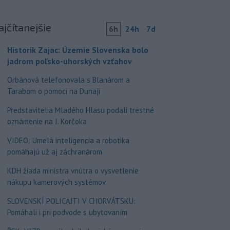
ajčítanejšie
6h
24h
7d
Historik Zajac: Územie Slovenska bolo
jadrom poľsko-uhorských vzťahov
Orbánová telefonovala s Blanárom a
Tarabom o pomoci na Dunaji
Predstavitelia Mladého Hlasu podali trestné
oznámenie na I. Korčoka
VIDEO: Umelá inteligencia a robotika
pomáhajú už aj záchranárom
KDH žiada ministra vnútra o vysvetlenie
nákupu kamerových systémov
SLOVENSKÍ POLICAJTI V CHORVÁTSKU:
Pomáhali i pri podvode s ubytovaním