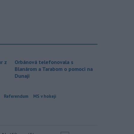
r z
Orbánová telefonovala s
Blanárom a Tarabom o pomoci na
Dunaji
Referendum
MS v hokeji