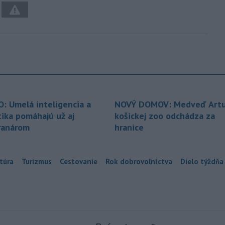
O: Umelá inteligencia a
NOVÝ DOMOV: Medveď Artu
tika pomáhajú už aj
košickej zoo odchádza za
ranárom
hranice
túra
Turizmus
Cestovanie
Rok dobrovoľníctva
Dielo týždňa