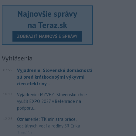
Najnovšie správy
na Teraz.sk
ZOBRAZIŤ NAJNOVŠIE SPRÁVY
Vyhlásenia
Vyjadrenie: Slovenské domácnosti
07:55
sú pred krátkodobými výkyvmi
cien elektriny...
18:12
Vyjadrenie: MZVEZ: Slovensko chce
využiť EXPO 2027 v Belehrade na
podporu...
12:26
Oznámenie: TK ministra práce,
sociálnych vecí a rodiny SR Erika
Tomáša