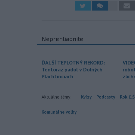
Neprehliadnite
ĎALŠÍ TEPLOTNÝ REKORD:
VIDE
Tentoraz padol v Dolných
robo
Plachtinciach
zách
Aktuálne témy:
Kvízy
Podcasty
Rok Ľ.Š
Komunálne voľby