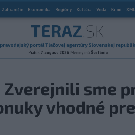
Zahraničie
Ekonomika
Regióny
Kultúra
Veda
Krimi
XML
TERAZ
.SK
pravodajský portál Tlačovej agentúry Slovenskej republi
Piatok
7. august 2026
Meniny má
Štefánia
: Zverejnili sme p
onuky vhodné pre