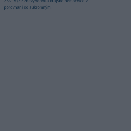
ŽSK: VšZP znevýhodnila krajské nemocnice v
porovnaní so súkromnými