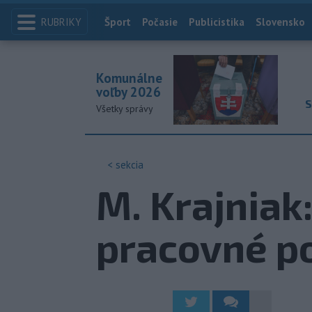
RUBRIKY
Index
Šport
Počasie
Publicistika
Slovensko
Komunálne
voľby 2026
S
Všetky správy
< sekcia
M. Krajniak
pracovné p