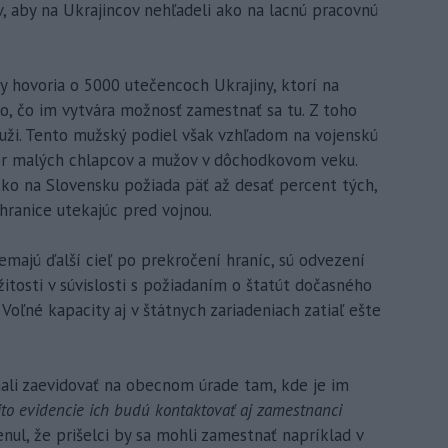
, aby na Ukrajincov nehľadeli ako na lacnú pracovnú
iky hovoria o 5000 utečencoch Ukrajiny, ktorí na
o, čo im vytvára možnosť zamestnať sa tu. Z toho
muži. Tento mužský podiel však vzhľadom na vojenskú
kôr malých chlapcov a mužov v dôchodkovom veku.
sko na Slovensku požiada päť až desať percent tých,
hranice utekajúc pred vojnou.
 nemajú ďalší cieľ po prekročení hraníc, sú odvezení
itosti v súvislosti s požiadaním o štatút dočasného
Voľné kapacity aj v štátnych zariadeniach zatiaľ ešte
 mali zaevidovať na obecnom úrade tam, kde je im
jto evidencie ich budú kontaktovať aj zamestnanci
nul, že prišelci by sa mohli zamestnať napríklad v