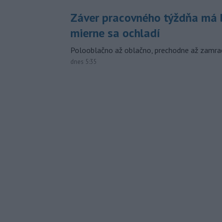
Záver pracovného týždňa má b
mierne sa ochladí
Polooblačno až oblačno, prechodne až zamra
dnes 5:35