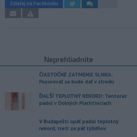
Zdieľaj na Facebooku
Neprehliadnite
ČIASTOČNÉ ZATMENIE SLNKA:
Pozorovať sa bude dať v stredu
ĎALŠÍ TEPLOTNÝ REKORD: Tentoraz
padol v Dolných Plachtinciach
V Budapešti opäť padol teplotný
rekord, tretí za päť týždňov