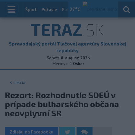
27
°C
Index
Šport
Počasie
Publicistika
Slovensko
Zahranič
TERAZ
.SK
Spravodajský portál Tlačovej agentúry Slovenskej
republiky
Sobota
8. august 2026
Meniny má
Oskar
< sekcia
Rezort: Rozhodnutie SDEÚ v
prípade bulharského občana
neovplyvní SR
Zdieľaj na Facebooku