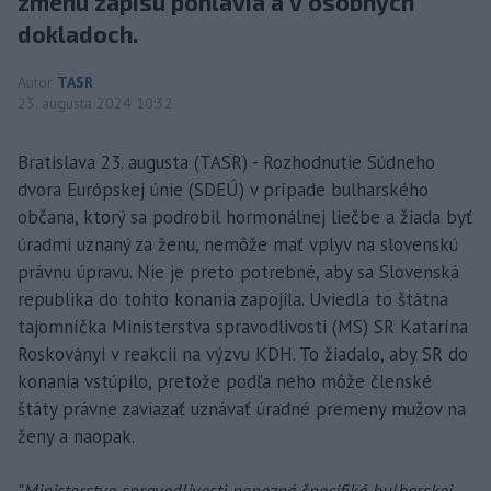
zmenu zápisu pohlavia a v osobných
dokladoch.
Autor
TASR
23. augusta 2024 10:32
Bratislava 23. augusta (TASR) - Rozhodnutie Súdneho
dvora Európskej únie (SDEÚ) v prípade bulharského
občana, ktorý sa podrobil hormonálnej liečbe a žiada byť
úradmi uznaný za ženu, nemôže mať vplyv na slovenskú
právnu úpravu. Nie je preto potrebné, aby sa Slovenská
republika do tohto konania zapojila. Uviedla to štátna
tajomníčka Ministerstva spravodlivosti (MS) SR Katarína
Roskoványi v reakcii na výzvu KDH. To žiadalo, aby SR do
konania vstúpilo, pretože podľa neho môže členské
štáty právne zaviazať uznávať úradné premeny mužov na
ženy a naopak.