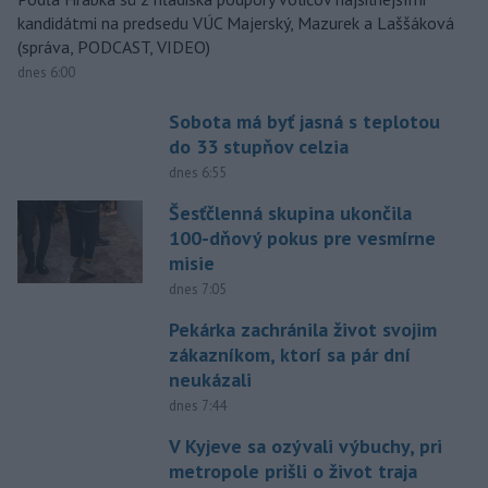
kandidátmi na predsedu VÚC Majerský, Mazurek a Laššáková
(správa, PODCAST, VIDEO)
dnes 6:00
Sobota má byť jasná s teplotou
do 33 stupňov celzia
dnes 6:55
Šesťčlenná skupina ukončila
100-dňový pokus pre vesmírne
misie
dnes 7:05
Pekárka zachránila život svojim
zákazníkom, ktorí sa pár dní
neukázali
dnes 7:44
V Kyjeve sa ozývali výbuchy, pri
metropole prišli o život traja