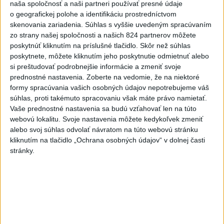
naša spoločnosť a naši partneri používať presné údaje
dnes 9:00
o geografickej polohe a identifikáciu prostredníctvom
Slováci prehrali v semifinále s
skenovania zariadenia. Súhlas s vyššie uvedeným spracúvaním
USA 2:5, o bronz proti Fínsku
zo strany našej spoločnosti a našich 824 partnerov môžete
poskytnúť kliknutím na príslušné tlačidlo. Skôr než súhlas
dnes 7:21
poskytnete, môžete kliknutím jeho poskytnutie odmietnuť alebo
si preštudovať podrobnejšie informácie a zmeniť svoje
Práve teraz
prednostné nastavenia.
Zoberte na vedomie, že na niektoré
formy spracúvania vašich osobných údajov nepotrebujeme váš
-
Nemecká polícia v piatok uviedla, že rozhodnutie pekárky,
07:42
súhlas, proti takémuto spracovaniu však máte právo namietať.
ktorá sa
vybrala navštíviť svojich dvoch stálych zákazníkov - starší
Vaše prednostné nastavenia sa budú vzťahovať len na túto
manželský pár - po tom, čo sa u nej niekoľko dní neukázali, im
webovú lokalitu. Svoje nastavenia môžete kedykoľvek zmeniť
pravdepodobne zachránilo život.
alebo svoj súhlas odvolať návratom na túto webovú stránku
kliknutím na tlačidlo „Ochrana osobných údajov“ v dolnej časti
Viac
stránky.
Videá a prenosy TASR TV
Deväť Slovákov zabojuje na ME v Paríži
o čo najlepšie výsledky
Viac