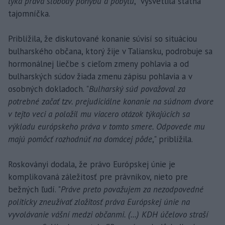
týka práva slobody pohybu a pobytu
," vysvetlila štátna
tajomníčka.
Priblížila, že diskutované konanie súvisí so situáciou
bulharského občana, ktorý žije v Taliansku, podrobuje sa
hormonálnej liečbe s cieľom zmeny pohlavia a od
bulharských súdov žiada zmenu zápisu pohlavia a v
osobných dokladoch. "
Bulharský súd považoval za
potrebné začať tzv. prejudiciálne konanie na súdnom dvore
v tejto veci a položil mu viacero otázok týkajúcich sa
výkladu európskeho práva v tomto smere. Odpovede mu
majú pomôcť rozhodnúť na domácej pôde
," priblížila.
Roskoványi dodala, že právo Európskej únie je
komplikovaná záležitosť pre právnikov, nieto pre
bežných ľudí. "
Práve preto považujem za nezodpovedné
politicky zneužívať zložitosť práva Európskej únie na
vyvolávanie vášní medzi občanmi. (...) KDH účelovo straší