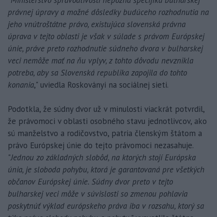
"
Ministerstvo spravodlivosti nepozná špecifiká bulharskej
právnej úpravy a možné dôsledky budúceho rozhodnutia na
jeho vnútroštátne právo, existujúca slovenská právna
úprava v tejto oblasti je však v súlade s právom Európskej
únie, práve preto rozhodnutie súdneho dvora v bulharskej
veci nemôže mať na ňu vplyv, z tohto dôvodu nevznikla
potreba, aby sa Slovenská republika zapojila do tohto
konania
," uviedla Roskoványi na sociálnej sieti.
Podotkla, že súdny dvor už v minulosti viackrát potvrdil,
že právomoci v oblasti osobného stavu jednotlivcov, ako
sú manželstvo a rodičovstvo, patria členským štátom a
právo Európskej únie do tejto právomoci nezasahuje.
"
Jednou zo základných slobôd, na ktorých stojí Európska
únia, je sloboda pohybu, ktorá je garantovaná pre všetkých
občanov Európskej únie. Súdny dvor preto v tejto
bulharskej veci môže v súvislosti so zmenou pohlavia
poskytnúť výklad európskeho práva iba v rozsahu, ktorý sa