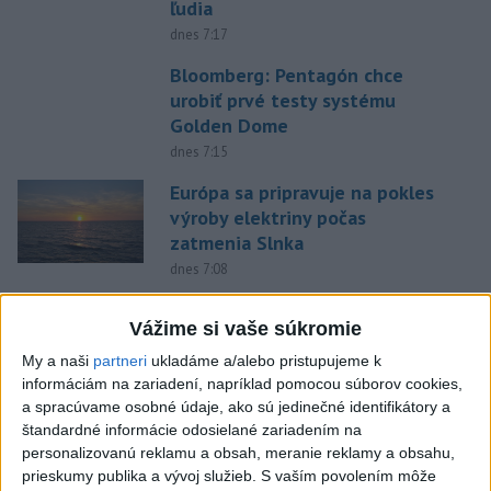
ľudia
dnes 7:17
Bloomberg: Pentagón chce
urobiť prvé testy systému
Golden Dome
dnes 7:15
Európa sa pripravuje na pokles
výroby elektriny počas
zatmenia Slnka
dnes 7:08
Čína sa chystá na tajfún
Vážime si vaše súkromie
Dolphin, zatvára školy a
turistické atrakcie
My a naši
partneri
ukladáme a/alebo pristupujeme k
informáciám na zariadení, napríklad pomocou súborov cookies,
dnes 7:03
a spracúvame osobné údaje, ako sú jedinečné identifikátory a
Gymerská štvrtá vo finále na
štandardné informácie odosielané zariadením na
400 m: Nechcela som tomu
personalizovanú reklamu a obsah, meranie reklamy a obsahu,
veriť
prieskumy publika a vývoj služieb.
S vaším povolením môže