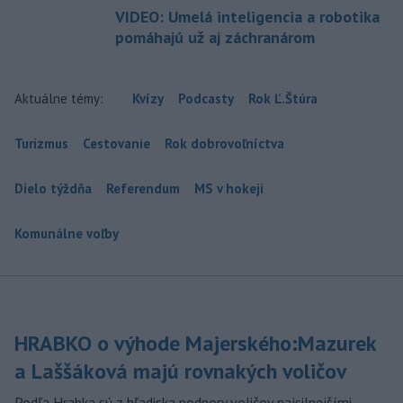
VIDEO: Umelá inteligencia a robotika
pomáhajú už aj záchranárom
Aktuálne témy:
Kvízy
Podcasty
Rok Ľ.Štúra
Turizmus
Cestovanie
Rok dobrovoľníctva
Dielo týždňa
Referendum
MS v hokeji
Komunálne voľby
HRABKO o výhode Majerského:Mazurek
a Laššáková majú rovnakých voličov
Podľa Hrabka sú z hľadiska podpory voličov najsilnejšími