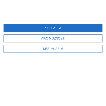
....
SÚHLASÍM
VIAC MOŽNOSTÍ
....
NESÚHLASÍM