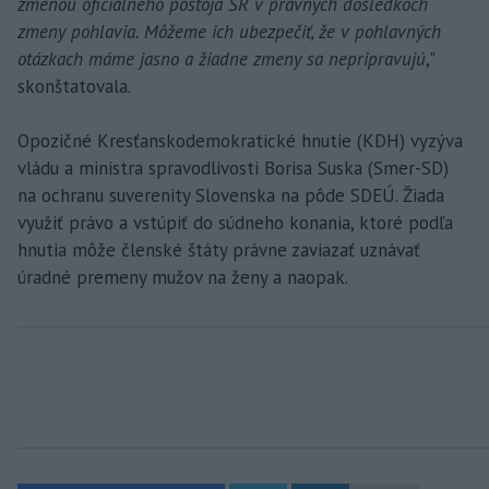
zmenou oficiálneho postoja SR v právnych dôsledkoch
zmeny pohlavia. Môžeme ich ubezpečiť, že v pohlavných
otázkach máme jasno a žiadne zmeny sa nepripravujú
,"
skonštatovala.
Opozičné Kresťanskodemokratické hnutie (KDH) vyzýva
vládu a ministra spravodlivosti Borisa Suska (Smer-SD)
na ochranu suverenity Slovenska na pôde SDEÚ. Žiada
využiť právo a vstúpiť do súdneho konania, ktoré podľa
hnutia môže členské štáty právne zaviazať uznávať
úradné premeny mužov na ženy a naopak.